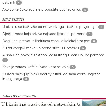
ostvarili
4
Ako volite čokoladu, ne propustite ovu radionicu
5
MINI VIJESTI
U biznisu se traži više od networkinga - traži se povjerenje!
0
Dječja moda koja priziva najslađe ljetne uspomene
0
Dog Line: preslatka limitirana capsule kolekcija za pse
0
Kultni korejski make up brend stiže u Hrvatsku
0
Alisha Boe novo je zaštitno lice kultnog Black Opium parfema
1
Kava je zdrava: kofein i vaša koža se vole
0
L'Oréal najavljuje: vašu beauty rutinu od sada kreira umjetna
inteligencija
0
NASLOVI IZ RUBRIKE
U biznisu se traži više od networkinga