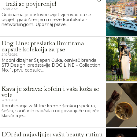
- traži se povjerenje!
07.08.2026.
Godinama je poslovni svijet vjerovao da se
uspjeh gradi širenjem mreže kontakata -
networkingom. Upoznaj prave...
Dog Line: preslatka limitirana
capsule kolekcija za pse
31.07.2026.
Modni dizajner Stjepan Čuka, osnivač brenda
STJ Design, predstavlja DOG LINE – Collection
No. 1, prvu capsule...
Kava je zdrava: kofein i vaša koža se
vole
28.07.2026.
Kombinacija zaštitne kreme širokog spektra,
šešira, sunčanih naočala i odgovarajuće odjeće
klasična je...
L'Oréal najavljuje: vašu beauty rutinu