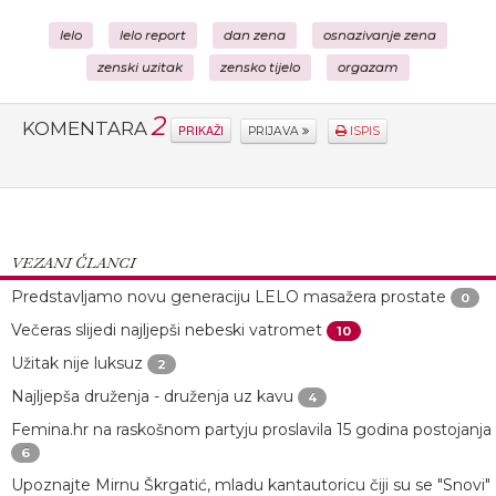
lelo
lelo report
dan zena
osnazivanje zena
zenski uzitak
zensko tijelo
orgazam
2
KOMENTARA
PRIKAŽI
PRIJAVA
ISPIS
VEZANI ČLANCI
Predstavljamo novu generaciju LELO masažera prostate
0
Večeras slijedi najljepši nebeski vatromet
10
Užitak nije luksuz
2
Najljepša druženja - druženja uz kavu
4
Femina.hr na raskošnom partyju proslavila 15 godina postojanja
6
Upoznajte Mirnu Škrgatić, mladu kantautoricu čiji su se "Snovi"