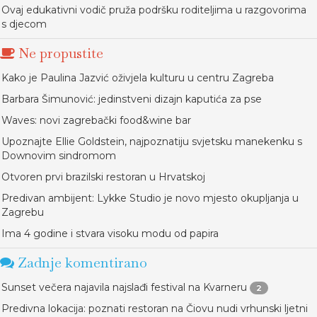
Ovaj edukativni vodič pruža podršku roditeljima u razgovorima
s djecom
Ne propustite
Kako je Paulina Jazvić oživjela kulturu u centru Zagreba
Barbara Šimunović: jedinstveni dizajn kaputića za pse
Waves: novi zagrebački food&wine bar
Upoznajte Ellie Goldstein, najpoznatiju svjetsku manekenku s
Downovim sindromom
Otvoren prvi brazilski restoran u Hrvatskoj
Predivan ambijent: Lykke Studio je novo mjesto okupljanja u
Zagrebu
Ima 4 godine i stvara visoku modu od papira
Zadnje komentirano
Sunset večera najavila najslađi festival na Kvarneru
2
Predivna lokacija: poznati restoran na Čiovu nudi vrhunski ljetni