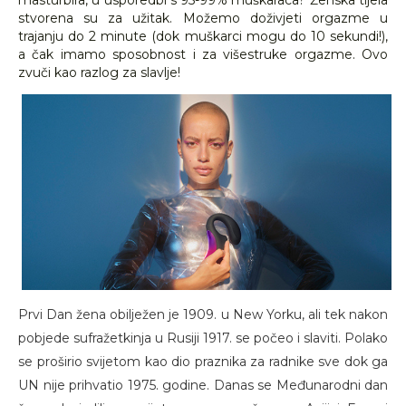
masturbira, u usporedbi s 95-99% muškaraca? Ženska tijela
stvorena su za užitak. Možemo doživjeti orgazme u
trajanju do 2 minute (dok muškarci mogu do 10 sekundi!),
a čak imamo sposobnost i za višestruke orgazme. Ovo
zvuči kao razlog za slavlje!
Prvi Dan žena obilježen je 1909. u New Yorku, ali tek nakon
pobjede sufražetkinja u Rusiji 1917. se počeo i slaviti. Polako
se proširio svijetom kao dio praznika za radnike sve dok ga
UN nije prihvatio 1975. godine. Danas se Međunarodni dan