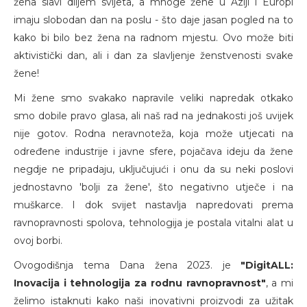
žena slavi diljem svijeta, a mnoge žene u Aziji i Europi
imaju slobodan dan na poslu - što daje jasan pogled na to
kako bi bilo bez žena na radnom mjestu. Ovo može biti
aktivistički dan, ali i dan za slavljenje ženstvenosti svake
žene!
Mi žene smo svakako napravile veliki napredak otkako
smo dobile pravo glasa, ali naš rad na jednakosti još uvijek
nije gotov. Rodna neravnoteža, koja može utjecati na
određene industrije i javne sfere, pojačava ideju da žene
negdje ne pripadaju, uključujući i onu da su neki poslovi
jednostavno 'bolji za žene', što negativno utječe i na
muškarce. I dok svijet nastavlja napredovati prema
ravnopravnosti spolova, tehnologija je postala vitalni alat u
ovoj borbi.
Ovogodišnja tema Dana žena 2023. je
"DigitALL:
Inovacija i tehnologija za rodnu ravnopravnost"
, a mi
želimo istaknuti kako naši inovativni proizvodi za užitak