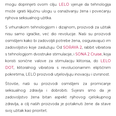
mogu doprinijeti ovom cilju.
LELO
vjeruje da tehnologija
može igrati ključnu ulogu u osnaživanju žena i povećanju
njihova seksualnog užitka.
S vrhunskom tehnologijom i dizajnom, proizvodi za užitak
nisu samo igračke, već dio revolucije. Naši su proizvodi
osmišljeni kako bi zadovoljili potrebe žena, osiguravajući im
zadovoljstvo koje zaslužuju. Od
SORAYA 2
, rabbit vibratora
s tehnologijom dvostruke stimulacije, i
SONA 2 Cruise
, koja
koristi sonične valove za stimulaciju klitorisa, do
LELO
DOT
, klitoralnog vibratora s revolucionarnim eliptičnim
pokretima, LELO proizvodi utjelovljuju inovaciju i izvrsnost.
Štoviše, naši su proizvodi osmišljeni za promicanje
seksualnog zdravlja i dobrobiti. Svjesni smo da je
zadovoljstvo žena bitan aspekt njihovog cjelokupnog
zdravlja, a cilj naših proizvoda je potaknuti žene da stave
svoj užitak kao prioritet.