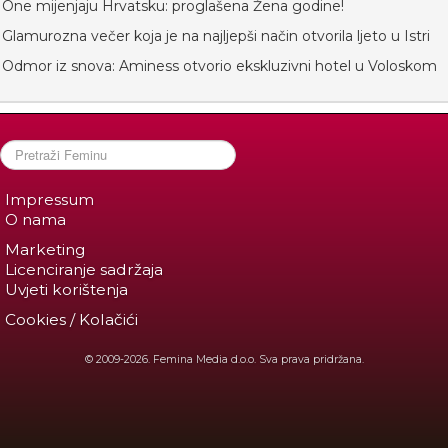
One mijenjaju Hrvatsku: proglašena Žena godine!
Glamurozna večer koja je na najljepši način otvorila ljeto u Istri
Odmor iz snova: Aminess otvorio ekskluzivni hotel u Voloskom
Impressum
O nama
Marketing
Licenciranje sadržaja
Uvjeti korištenja
Cookies / Kolačići
© 2009-2026. Femina Media d.o.o. Sva prava pridržana.