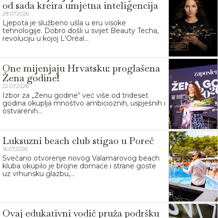
od sada kreira umjetna inteligencija
28.07.2026.
Ljepota je službeno ušla u eru visoke
tehnologije. Dobro došli u svijet Beauty Techa,
revoluciju u kojoj L'Oréal...
One mijenjaju Hrvatsku: proglašena
Žena godine!
22.07.2026.
Izbor za „Ženu godine“ već više od trideset
godina okuplja mnoštvo ambicioznih, uspješnih i
ostvarenih...
Luksuzni beach club stigao u Poreč
16.07.2026.
Svečano otvorenje novog Valamarovog beach
kluba okupilo je brojne domaće i strane goste
uz vrhunsku glazbu,...
Ovaj edukativni vodič pruža podršku