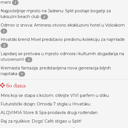
meni
1
Najpoželjnije mjesto na Jadranu: Split postaje bogatiji za
luksuzni beach club
2
Odmor iz snova: Aminess otvorio ekskluzivni hotel u Voloskom
1
Hrvatski brend Moel predstavio predivnu kolekciju za najmlađe
2
Lapidarij se pretvara u mjesto odmora i kulturnih događanja na
otvorenom!
3
Kremasta fantazija: predstavljena nova generacija biljnih
napitaka
1
60 dana
Miris koji se stapa s kožom: otkrijte VIVI parfem u stiku
Futuristički dizajn: Omoda 7 stigla u Hrvatsku
ALQVIMIA Store & Spa proslavila drugi rođendan
Raj za njuškice: Dogs’ Café stigao u Split!