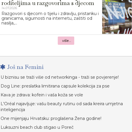
roditeljima u razgovorima s djecom
14.07.2026.
Razgovori s djecom o tijelu i zdravlju, pristanku i
granicama, sigurnosti na internetu, zaštiti od
nasilja,...
više...
Još na Femini
U biznisu se traži više od networkinga - traži se povjerenje!
Dog Line: preslatka limitirana capsule kolekcija za pse
Kava je zdrava: kofein i vaša koža se vole
L'Oréal najavljuje: vašu beauty rutinu od sada kreira umjetna
inteligencija
One mijenjaju Hrvatsku: proglašena Žena godine!
Luksuzni beach club stigao u Poreč