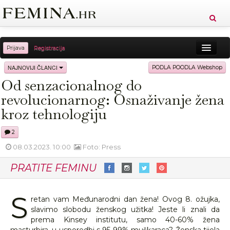
Prijava
Registracija
Sreća
Ljepota
Zdravlje
Vitkost
NAJNOVIJI ČLANCI
PODLA POODLA Webshop
Od senzacionalnog do
Moda
Ljubav
Relax
Putovanja
Recepti
revolucionarnog: Osnaživanje žena
Proizvodi
Knjige
Cool
kroz tehnologiju
2
08.03.2023. 10:00
Foto: Press
PRATITE FEMINU
S
retan vam Međunarodni dan žena! Ovog 8. ožujka,
slavimo slobodu ženskog užitka! Jeste li znali da
prema Kinsey institutu, samo 40-60% žena