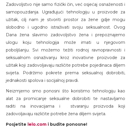
Zadovoljstvo nije samo fizički čin, već osjećaj osnaženosti i
samopouzdanja. Ugrađujući tehnologiju u proizvode za
užitak, cilj nam je stvoriti prostor za žene gdje mogu
slobodno i ugodno istraživati svoju seksualnost. Ovog
Dana žena slavimo zadovoljstvo žena i prepoznajemo
ulogu koju tehnologija može imati u njegovom
poboljšanju. Svi možemo težiti rodnoj ravnopravnosti i
seksualnom osnaživanju kroz inovativne proizvode za
užitak koji zadovoljavaju različite potrebe pojedinaca diljem
svijeta. Podržimo pokrete prema seksualnoj dobrobiti,
jednakosti spolova i socijalnoj pravdi.
Neizmjerno smo ponosni što koristimo tehnologiju kao
alat za promicanje seksualne dobrobiti te nastavljamo
raditi na inovacijama i stvaranju proizvoda koji
zadovoljavaju različite potrebe žena diljem svijeta.
Posjetite
lelo.com
i budite ponosne!