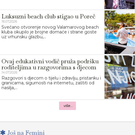
Luksuzni beach club stigao u Poreč
16.07.2026.
Svečano otvorenje novog Valamarovog beach
kluba okupilo je brojne domaće i strane goste
uz vrhunsku glazbu,...
Ovaj edukativni vodič pruža podršku
roditeljima u razgovorima s djecom
14.07.2026.
Razgovori s djecom o tijelu i zdravlju, pristanku i
granicama, sigurnosti na internetu, zaštiti od
nasilja,...
više...
Još na Femini