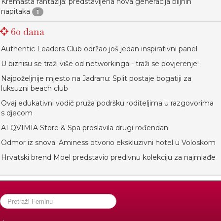
Kremasta fantazija: predstavljena nova generacija biljnih
napitaka
1
60 dana
Authentic Leaders Club održao još jedan inspirativni panel
U biznisu se traži više od networkinga - traži se povjerenje!
Najpoželjnije mjesto na Jadranu: Split postaje bogatiji za
luksuzni beach club
Ovaj edukativni vodič pruža podršku roditeljima u razgovorima
s djecom
ALQVIMIA Store & Spa proslavila drugi rođendan
Odmor iz snova: Aminess otvorio ekskluzivni hotel u Voloskom
Hrvatski brend Moel predstavio predivnu kolekciju za najmlađe