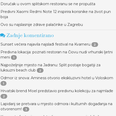
Doručak u ovom splitskom restoranu se ne propušta
Predivni Xiaomi Redmi Note 12 inspirira korisnike na život pun
boja
Ovo su najslasnije zdrave palačinke u Zagrebu
Zadnje komentirano
Sunset večera najavila najslađi festival na Kvarneru
2
Predivna lokacija: poznati restoran na Čiovu nudi vrhunski ljetni
meni
1
Najpoželjnije mjesto na Jadranu: Split postaje bogatiji za
luksuzni beach club
2
Odmor iz snova: Aminess otvorio ekskluzivni hotel u Voloskom
1
Hrvatski brend Moel predstavio predivnu kolekciju za najmlađe
2
Lapidarij se pretvara u mjesto odmora i kulturnih događanja na
otvorenom!
3