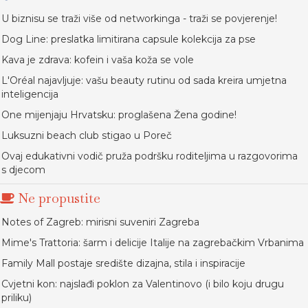
U biznisu se traži više od networkinga - traži se povjerenje!
Dog Line: preslatka limitirana capsule kolekcija za pse
Kava je zdrava: kofein i vaša koža se vole
L'Oréal najavljuje: vašu beauty rutinu od sada kreira umjetna
inteligencija
One mijenjaju Hrvatsku: proglašena Žena godine!
Luksuzni beach club stigao u Poreč
Ovaj edukativni vodič pruža podršku roditeljima u razgovorima
s djecom
Ne propustite
Notes of Zagreb: mirisni suveniri Zagreba
Mime's Trattoria: šarm i delicije Italije na zagrebačkim Vrbanima
Family Mall postaje središte dizajna, stila i inspiracije
Cvjetni kon: najslađi poklon za Valentinovo (i bilo koju drugu
priliku)