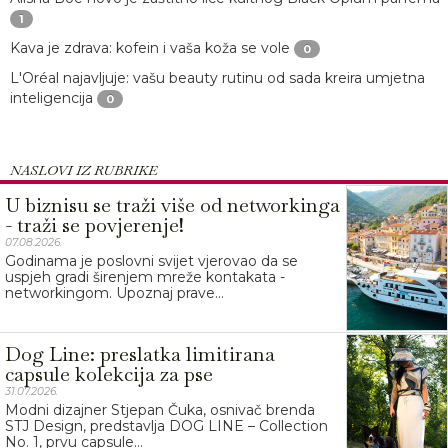
1
Kava je zdrava: kofein i vaša koža se vole
0
L'Oréal najavljuje: vašu beauty rutinu od sada kreira umjetna
inteligencija
0
NASLOVI IZ RUBRIKE
U biznisu se traži više od networkinga
- traži se povjerenje!
07.08.2026.
Godinama je poslovni svijet vjerovao da se
uspjeh gradi širenjem mreže kontakata -
networkingom. Upoznaj prave...
Dog Line: preslatka limitirana
capsule kolekcija za pse
31.07.2026.
Modni dizajner Stjepan Čuka, osnivač brenda
STJ Design, predstavlja DOG LINE – Collection
No. 1, prvu capsule...