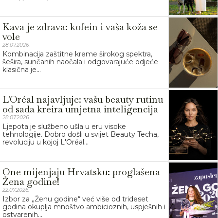
Kava je zdrava: kofein i vaša koža se
vole
28.07.2026.
Kombinacija zaštitne kreme širokog spektra,
šešira, sunčanih naočala i odgovarajuće odjeće
klasična je...
L'Oréal najavljuje: vašu beauty rutinu
od sada kreira umjetna inteligencija
28.07.2026.
Ljepota je službeno ušla u eru visoke
tehnologije. Dobro došli u svijet Beauty Techa,
revoluciju u kojoj L'Oréal...
One mijenjaju Hrvatsku: proglašena
Žena godine!
22.07.2026.
Izbor za „Ženu godine“ već više od trideset
godina okuplja mnoštvo ambicioznih, uspješnih i
ostvarenih...