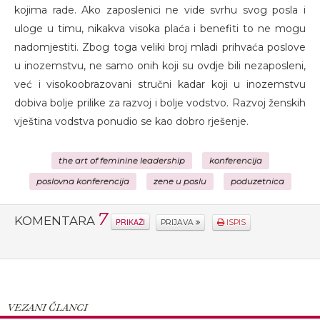
kojima rade. Ako zaposlenici ne vide svrhu svog posla i
uloge u timu, nikakva visoka plaća i benefiti to ne mogu
nadomjestiti. Zbog toga veliki broj mladi prihvaća poslove
u inozemstvu, ne samo onih koji su ovdje bili nezaposleni,
već i visokoobrazovani stručni kadar koji u inozemstvu
dobiva bolje prilike za razvoj i bolje vodstvo. Razvoj ženskih
vještina vodstva ponudio se kao dobro rješenje.
the art of feminine leadership
konferencija
poslovna konferencija
zene u poslu
poduzetnica
7
KOMENTARA
PRIKAŽI
PRIJAVA
ISPIS
VEZANI ČLANCI