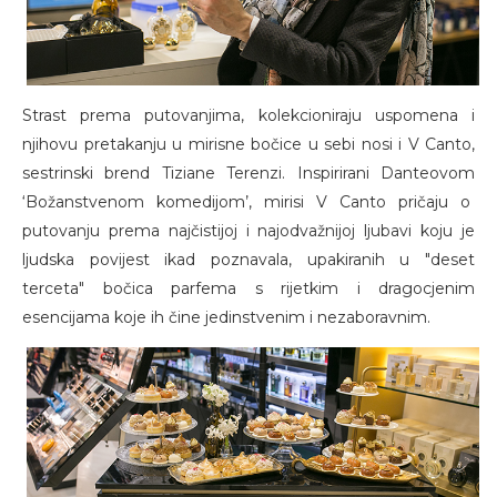
Strast prema putovanjima, kolekcioniraju uspomena i
njihovu pretakanju u mirisne bočice u sebi nosi i V Canto,
sestrinski brend Tiziane Terenzi. Inspirirani Danteovom
‘Božanstvenom komedijom’, mirisi V Canto pričaju o
putovanju prema najčistijoj i najodvažnijoj ljubavi koju je
ljudska povijest ikad poznavala, upakiranih u "deset
terceta" bočica parfema s rijetkim i dragocjenim
esencijama koje ih čine jedinstvenim i nezaboravnim.