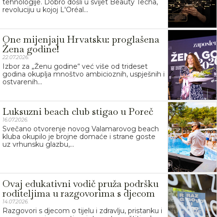
tehnologije. Dobro došli u svijet Beauty Techa,
revoluciju u kojoj L'Oréal...
One mijenjaju Hrvatsku: proglašena
Žena godine!
22.07.2026.
Izbor za „Ženu godine“ već više od trideset
godina okuplja mnoštvo ambicioznih, uspješnih i
ostvarenih...
Luksuzni beach club stigao u Poreč
16.07.2026.
Svečano otvorenje novog Valamarovog beach
kluba okupilo je brojne domaće i strane goste
uz vrhunsku glazbu,...
Ovaj edukativni vodič pruža podršku
roditeljima u razgovorima s djecom
14.07.2026.
Razgovori s djecom o tijelu i zdravlju, pristanku i