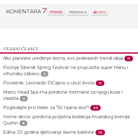
7
KOMENTARA
PRIKAŽI
PRIJAVA
ISPIS
VEZANI ČLANCI
Ako planirate uređenje doma, evo prekrasnih trendi ideja
11
Počinje Šibenik Spring Festival: ne propustite super hranu i
vrhunsku zabavu
3
Povratnik: Leonardo DiCaprio u ulozi života
11
Matru Head Spa ima predivne tretmane za njegu kose i
vlasišta
0
Pogledajte prvi trailer za "50 nijansi sive"!
20
Home decor: predivna proljetna kolekcija hrvatskog brenda
Qushin
8
Edina: 20 godina djelovanja slavne balerine
10