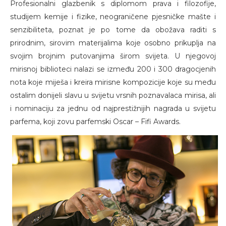
Profesionalni glazbenik s diplomom prava i filozofije,
studijem kemije i fizike, neograničene pjesničke mašte i
senzibiliteta, poznat je po tome da obožava raditi s
prirodnim, sirovim materijalima koje osobno prikuplja na
svojim brojnim putovanjima širom svijeta. U njegovoj
mirisnoj biblioteci nalazi se između 200 i 300 dragocjenih
nota koje miješa i kreira mirisne kompozicije koje su među
ostalim donijeli slavu u svijetu vrsnih poznavalaca mirisa, ali
i nominaciju za jednu od najprestižnijih nagrada u svijetu
parfema, koji zovu parfemski Oscar – Fifi Awards.