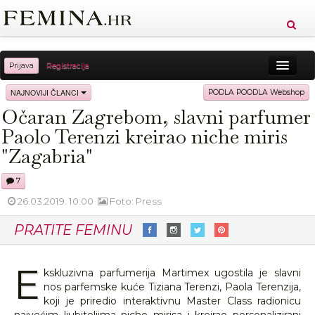
Prijava
Registracija
Sreća
Ljepota
Zdravlje
Vitkost
NAJNOVIJI ČLANCI
PODLA POODLA Webshop
Očaran Zagrebom, slavni parfumer
Moda
Ljubav
Relax
Putovanja
Recepti
Paolo Terenzi kreirao niche miris
Proizvodi
Knjige
Cool
"Zagabria"
7
26.03.2019. 10:00
Foto: Press
PRATITE FEMINU
E
kskluzivna parfumerija Martimex ugostila je slavni
nos parfemske kuće Tiziana Terenzi, Paola Terenzija,
koji je priredio interaktivnu Master Class radionicu