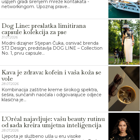
uspjeh gradi širenjem mreže kontakata -
networkingom. Upoznaj prave...
Dog Line: preslatka limitirana
capsule kolekcija za pse
31.07.2026.
Modni dizajner Stjepan Čuka, osnivač brenda
STJ Design, predstavlja DOG LINE – Collection
No. 1, prvu capsule...
Kava je zdrava: kofein i vaša koža se
vole
28.07.2026.
Kombinacija zaštitne kreme širokog spektra,
šešira, sunčanih naočala i odgovarajuće odjeće
klasična je...
L'Oréal najavljuje: vašu beauty rutinu
od sada kreira umjetna inteligencija
28.07.2026.
Ljepota je službeno ušla u eru visoke