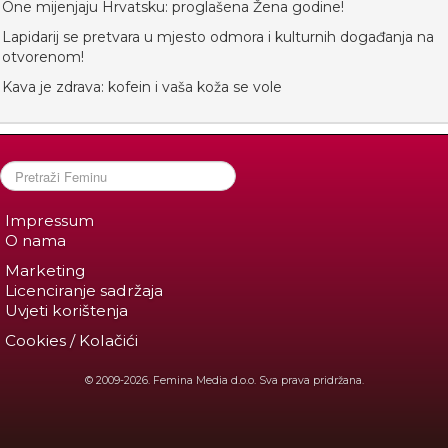
One mijenjaju Hrvatsku: proglašena Žena godine!
Lapidarij se pretvara u mjesto odmora i kulturnih događanja na
otvorenom!
Kava je zdrava: kofein i vaša koža se vole
Impressum
O nama
Marketing
Licenciranje sadržaja
Uvjeti korištenja
Cookies / Kolačići
© 2009-2026. Femina Media d.o.o. Sva prava pridržana.