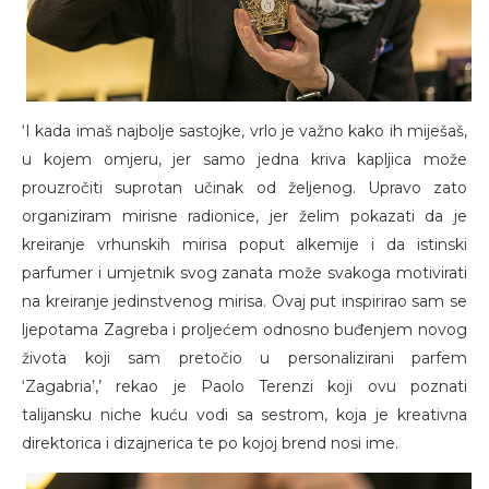
‘I kada imaš najbolje sastojke, vrlo je važno kako ih miješaš,
u kojem omjeru, jer samo jedna kriva kapljica može
prouzročiti suprotan učinak od željenog. Upravo zato
organiziram mirisne radionice, jer želim pokazati da je
kreiranje vrhunskih mirisa poput alkemije i da istinski
parfumer i umjetnik svog zanata može svakoga motivirati
na kreiranje jedinstvenog mirisa. Ovaj put inspirirao sam se
ljepotama Zagreba i proljećem odnosno buđenjem novog
života koji sam pretočio u personalizirani parfem
‘Zagabria’,’ rekao je Paolo Terenzi koji ovu poznati
talijansku niche kuću vodi sa sestrom, koja je kreativna
direktorica i dizajnerica te po kojoj brend nosi ime.