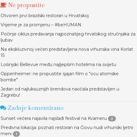
Ne propustite
Otvoren prvi brazilski restoran u Hrvatskoj
Vrijeme je za promjenu – #beHUMAN
Počinje ciklus predavanja najpoznatijeg hrvatskog stručnjaka za
ljubav
Na ekskluzivnoj večeri predstavljena nova vrhunska vina Korlat
15
Lošinjski Bellevue među najljepšim hotelima na svijetu
Oppenheimer: ne propustite sjajan film o "ocu atomske
bombe"
Jedan od najluksuznijih brendova naočala predstavljen u
Zagrebu!
Zadnje komentirano
Sunset večera najavila najslađi festival na Kvarneru
2
Predivna lokacija: poznati restoran na Čiovu nudi vrhunski ljetni
meni
1