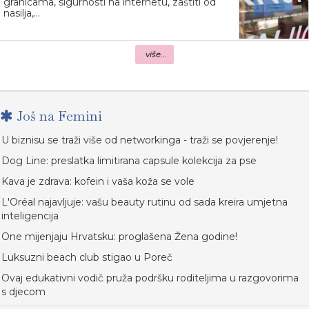
granicama, sigurnosti na internetu, zaštiti od
nasilja,...
više...
Još na Femini
U biznisu se traži više od networkinga - traži se povjerenje!
Dog Line: preslatka limitirana capsule kolekcija za pse
Kava je zdrava: kofein i vaša koža se vole
L'Oréal najavljuje: vašu beauty rutinu od sada kreira umjetna
inteligencija
One mijenjaju Hrvatsku: proglašena Žena godine!
Luksuzni beach club stigao u Poreč
Ovaj edukativni vodič pruža podršku roditeljima u razgovorima
s djecom