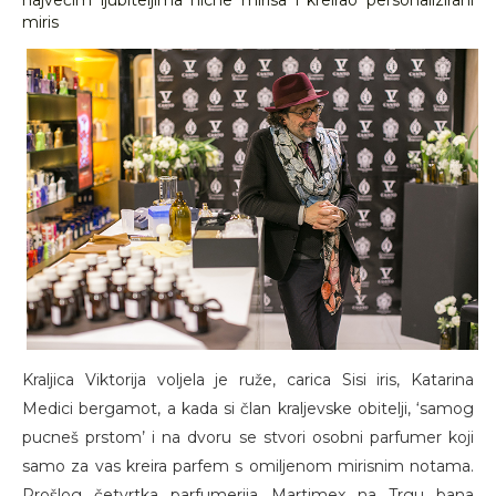
najvećim ljubiteljima niche mirisa i kreirao personalizirani
miris
Kraljica Viktorija voljela je ruže, carica Sisi iris, Katarina
Medici bergamot, a kada si član kraljevske obitelji, ‘samog
pucneš prstom’ i na dvoru se stvori osobni parfumer koji
samo za vas kreira parfem s omiljenom mirisnim notama.
Prošlog četvrtka parfumerija Martimex na Trgu bana