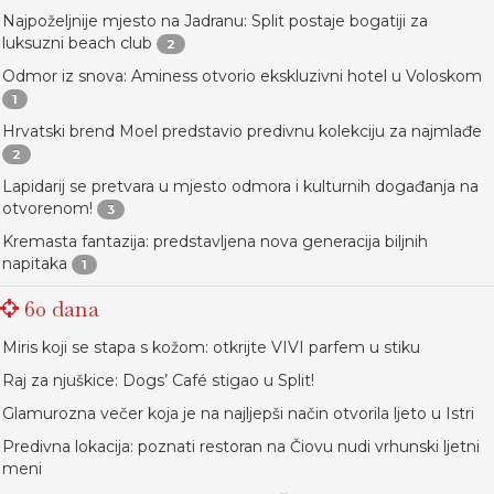
Najpoželjnije mjesto na Jadranu: Split postaje bogatiji za
luksuzni beach club
2
Odmor iz snova: Aminess otvorio ekskluzivni hotel u Voloskom
1
Hrvatski brend Moel predstavio predivnu kolekciju za najmlađe
2
Lapidarij se pretvara u mjesto odmora i kulturnih događanja na
otvorenom!
3
Kremasta fantazija: predstavljena nova generacija biljnih
napitaka
1
60 dana
Miris koji se stapa s kožom: otkrijte VIVI parfem u stiku
Raj za njuškice: Dogs’ Café stigao u Split!
Glamurozna večer koja je na najljepši način otvorila ljeto u Istri
Predivna lokacija: poznati restoran na Čiovu nudi vrhunski ljetni
meni