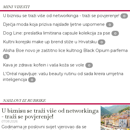
MINI VIJESTI
U biznisu se traži više od networkinga - traži se povjerenje!
0
Dječja moda koja priziva najslađe ljetne uspomene
0
Dog Line: preslatka limitirana capsule kolekcija za pse
0
Kultni korejski make up brend stiže u Hrvatsku
0
Alisha Boe novo je zaštitno lice kultnog Black Opium parfema
1
Kava je zdrava: kofein i vaša koža se vole
0
L'Oréal najavljuje: vašu beauty rutinu od sada kreira umjetna
inteligencija
0
NASLOVI IZ RUBRIKE
U biznisu se traži više od networkinga
- traži se povjerenje!
07.08.2026.
Godinama je poslovni svijet vjerovao da se