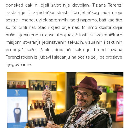
ponekad čak ni cijeli život nije dovoljan. Tiziana Terenzi
nastala je iz zajedničke strasti i umjetničkog rada moje
sestre i mene, uvijek spremnih raditi naporno, baš kao što
su to činili naš otac i djed prije nas. Mi smo doista dvije
duše ujedinjene u apsolutnoj različitosti, sa zajedničkom
misijom stvaranja jedinstvenih tekućih, vizualnih i taktilnih
emocija", kaže Paolo, dodajući kako je brend Tiziana
Terenzi rođen iz ljubavi i sjećanju na oca te želji da proslave
njegovo ime.