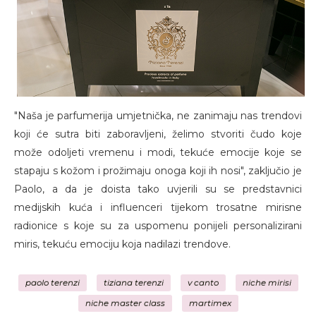
"Naša je parfumerija umjetnička, ne zanimaju nas trendovi
koji će sutra biti zaboravljeni, želimo stvoriti čudo koje
može odoljeti vremenu i modi, tekuće emocije koje se
stapaju s kožom i prožimaju onoga koji ih nosi", zaključio je
Paolo, a da je doista tako uvjerili su se predstavnici
medijskih kuća i influenceri tijekom trosatne mirisne
radionice s koje su za uspomenu ponijeli personalizirani
miris, tekuću emociju koja nadilazi trendove.
paolo terenzi
tiziana terenzi
v canto
niche mirisi
niche master class
martimex