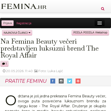
Prijava
Registracija
Sreća
Ljepota
Zdravlje
Vitkost
NAJNOVIJI ČLANCI
PODLA POODLA Webshop
Na Femina Beauty večeri
Moda
Ljubav
Relax
Putovanja
Recepti
predstavljen luksuzni brend The
Proizvodi
Knjige
Cool
Royal Affair
1
20.05.2026. 11:40
Foto: Luka Lajić
PRATITE FEMINU
O
držana je još jedna prekrasna Femina Beauty večer,
ovoga puta posvećena luksuznom brendu za
njegu kose - The Royal Affair. Druženje je okupilo