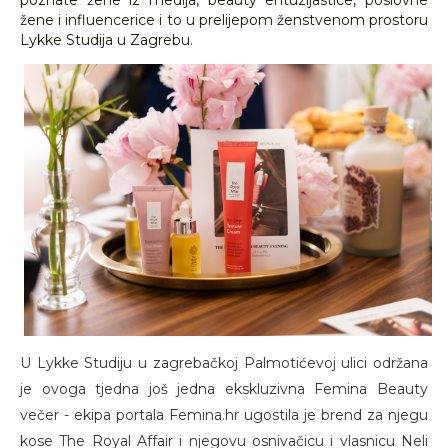
poznate žene iz medija, beauty entuzijastice, poslovne
žene i influencerice i to u prelijepom ženstvenom prostoru
Lykke Studija u Zagrebu.
U Lykke Studiju u zagrebačkoj Palmotićevoj ulici održana
je ovoga tjedna još jedna ekskluzivna Femina Beauty
večer - ekipa portala Femina.hr ugostila je brend za njegu
kose The Royal Affair i njegovu osnivačicu i vlasnicu Neli