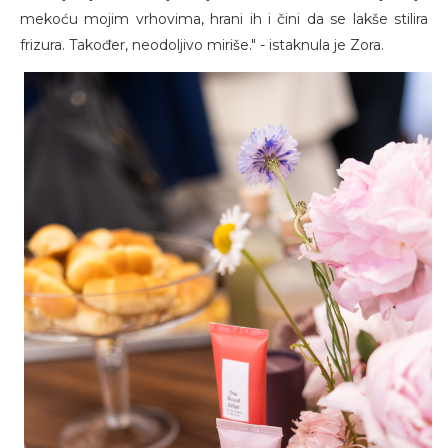
mekoću mojim vrhovima, hrani ih i čini da se lakše stilira
frizura. Također, neodoljivo miriše." - istaknula je Zora.