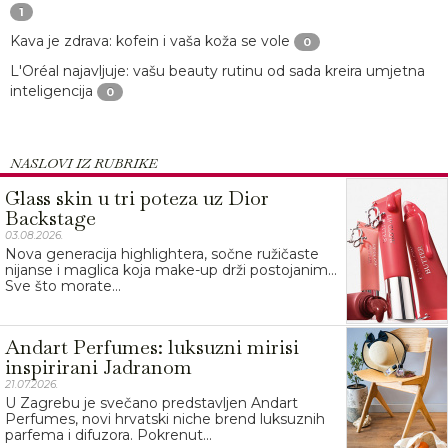
1
Kava je zdrava: kofein i vaša koža se vole
0
L'Oréal najavljuje: vašu beauty rutinu od sada kreira umjetna
inteligencija
0
NASLOVI IZ RUBRIKE
Glass skin u tri poteza uz Dior
Backstage
03.08.2026.
Nova generacija highlightera, sočne ružičaste
nijanse i maglica koja make-up drži postojanim…
Sve što morate...
Andart Perfumes: luksuzni mirisi
inspirirani Jadranom
21.07.2026.
U Zagrebu je svečano predstavljen Andart
Perfumes, novi hrvatski niche brend luksuznih
parfema i difuzora. Pokrenut...