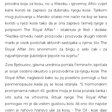
prirodna boja za kosu, no u Maroku i sjevernoj Africi cvijet
kane koristi se zapravo za dubinsku njegu kose. Tijekom
mog putovanja u Maroko očarao me način na koji se kana
koristi u njezi kose tako da je ona zapravo temelj njege s
potpisom The Royal Affair." - istaknula je Neli i dodala:
"Razlika između naših proizvoda i proizvoda drugih robnih
marki je visok postotak aktivnih sastojaka u njima, što The
Royal Affair čini sinonimom za brigu o sebi čak i za
najzahtjevnije ljubiteljice ljepote na svijetu."
Zora Bjelousov, glavna urednica portala Femina.hr, ispričala
je svoje osobno iskustvo s proizvodima za njegu kose The
Royal Affair, naglasivši kako su joj posebno pomogli u fazi
perimenopauze kada joj se kosa istanjila. "S hormonskim
promjenama nakon 45. godine moja je kosa postala tanka i
vrlo suha na vrhovima. Ritual njege The Royal Affair
pomogao mi je da vratim gustoću kosi. Ali ono što najviše
volim je njihovo hranjivo ulje za kosu - The Oil - koje daje