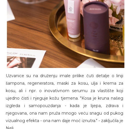
Uzvanice su na druženju imale prilike čuti detalje o liniji
šampona, regeneratora, maski za kosu, ulja i krema za
kosu, ali i npr. o inovativnom serumu za vlastište koji
ujedno čisti i njeguje kožu tjemena. "Kosa je kruna našeg
izgleda i samopouzdanja - kada je lijepa, zdrava i
njegovana, ona nam pruža mnogo veću snagu od pukog
vizualnog efekta - ona nam daje moć iznutra." - zaključila je
Neli.