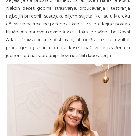
Željela je da proizvodi učinkovito obnove i nahrane kosu.
Nakon deset godina istraživanja, proučavanja i testiranja
najboljih prirodnih sastojaka diljem svijeta, Neli su u Maroku
očarale nevjerojatne prednosti kane – cvijeta koji je postao
ključni dio obnove njezine kose. I tako je rođen The Royal
Affair. Proizvodi su sofisticirani, ali održivi te su rezultat
produbljenog znanja o njezi kose i pažljivo je izrađena u
jednom od najnaprednijih kozmetičkih laboratorija.