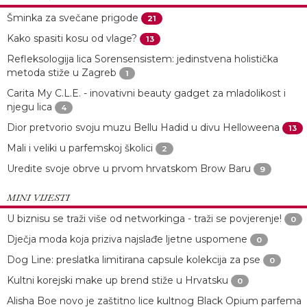
Šminka za svečane prigode
21
Kako spasiti kosu od vlage?
13
Refleksologija lica Sorensensistem: jedinstvena holistička
metoda stiže u Zagreb
1
Carita My C.L.E. - inovativni beauty gadget za mladolikost i
njegu lica
4
Dior pretvorio svoju muzu Bellu Hadid u divu Helloweena
13
Mali i veliki u parfemskoj školici
2
Uredite svoje obrve u prvom hrvatskom Brow Baru
9
MINI VIJESTI
U biznisu se traži više od networkinga - traži se povjerenje!
0
Dječja moda koja priziva najslađe ljetne uspomene
0
Dog Line: preslatka limitirana capsule kolekcija za pse
0
Kultni korejski make up brend stiže u Hrvatsku
0
Alisha Boe novo je zaštitno lice kultnog Black Opium parfema