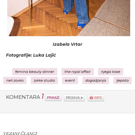
Izabela Vrtar
Fotografije: Luka Lajić
femina beauty dinner
the royal affair
njega kose
neli zovko
lykke studio
event
dogadjanja
ljepota
1
KOMENTARA
PRIKAŽI
PRIJAVA
ISPIS
VEZANI ČLANCI