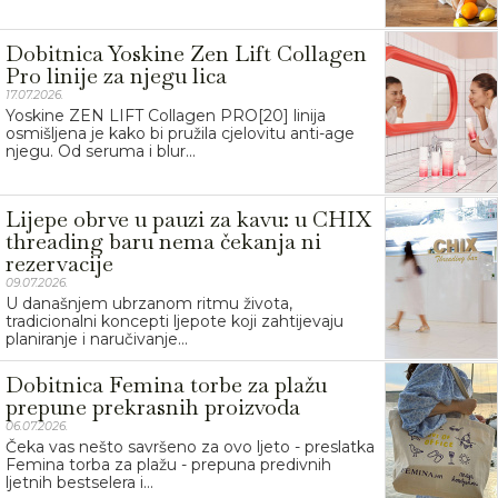
Dobitnica Yoskine Zen Lift Collagen
Pro linije za njegu lica
17.07.2026.
Yoskine ZEN LIFT Collagen PRO[20] linija
osmišljena je kako bi pružila cjelovitu anti-age
njegu. Od seruma i blur...
Lijepe obrve u pauzi za kavu: u CHIX
threading baru nema čekanja ni
rezervacije
09.07.2026.
U današnjem ubrzanom ritmu života,
tradicionalni koncepti ljepote koji zahtijevaju
planiranje i naručivanje...
Dobitnica Femina torbe za plažu
prepune prekrasnih proizvoda
06.07.2026.
Čeka vas nešto savršeno za ovo ljeto - preslatka
Femina torba za plažu - prepuna predivnih
ljetnih bestselera i...