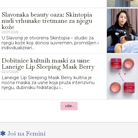
Slavonska beauty oaza: Skintopia
nudi vrhunske tretmane za njegu
kože
03.07.2026.
U Slavoniji je otvorena Skintopia – studio za
njegu kože koji donosi suvremen, promišljen i
individualiziran...
Dobitnice kultnih maski za usne
Laneige Lip Sleeping Mask Berry
02.07.2026.
Laneige Lip Sleeping Mask Berry kultna je
noćna maska za usne koja pruža intenzivnu
njegu, dubinsku hidrataciju i...
više...
Još na Femini