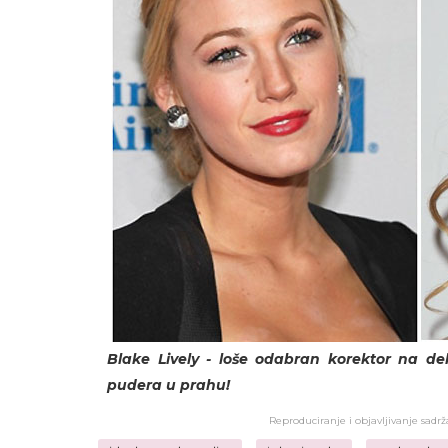
Blake Lively - loše odabran korektor na dek
pudera u prahu!
Reproduciranje i objavljivanje sadr