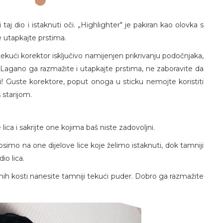
i taj dio i istaknuti oči. „Highlighter" je pakiran kao olovka s
e utapkajte prstima.
ekući korektor isključivo namijenjen prikrivanju podočnjaka,
e. Lagano ga razmažite i utapkajte prstima, ne zaboravite da
ni! Guste korektore, poput onoga u sticku nemojte koristiti
 starijom.
lica i sakrijte one kojima baš niste zadovoljni.
nanosimo na one dijelove lice koje želimo istaknuti, dok tamniji
dio lica.
dičnih kosti nanesite tamniji tekući puder. Dobro ga razmažite