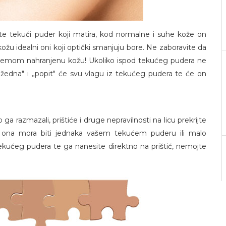
te tekući puder koji matira, kod normalne i suhe kože on
 kožu idealni oni koji optički smanjuju bore. Ne zaboravite da
 kremom nahranjenu kožu! Ukoliko ispod tekućeg pudera ne
„žedna" i „popit" će svu vlagu iz tekućeg pudera te će on
o ga razmazali, prištiće i druge nepravilnosti na licu prekrijte
a, ona mora biti jednaka vašem tekućem puderu ili malo
 tekućeg pudera te ga nanesite direktno na prištić, nemojte