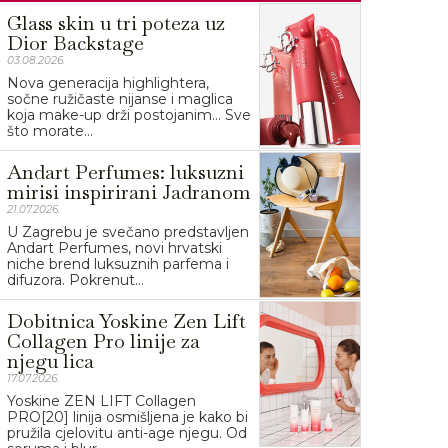
Glass skin u tri poteza uz
Dior Backstage
03.08.2026.
Nova generacija highlightera,
sočne ružičaste nijanse i maglica
koja make-up drži postojanim… Sve
što morate...
Andart Perfumes: luksuzni
mirisi inspirirani Jadranom
21.07.2026.
U Zagrebu je svečano predstavljen
Andart Perfumes, novi hrvatski
niche brend luksuznih parfema i
difuzora. Pokrenut...
Dobitnica Yoskine Zen Lift
Collagen Pro linije za
njegu lica
17.07.2026.
Yoskine ZEN LIFT Collagen
PRO[20] linija osmišljena je kako bi
pružila cjelovitu anti-age njegu. Od