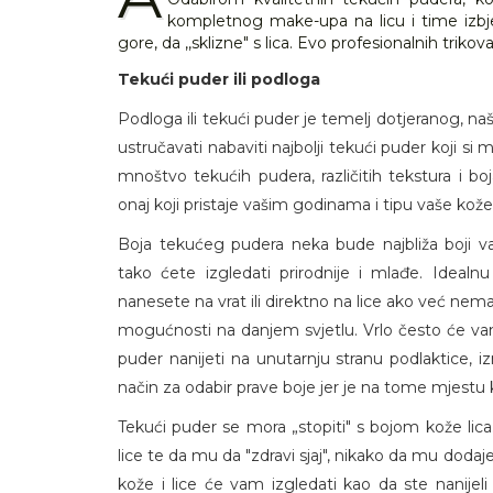
kompletnog make-upa na licu i time izbj
gore, da ,,sklizne" s lica. Evo profesionalnih trikov
Tekući puder ili podloga
Podloga ili tekući puder je temelj dotjeranog, n
ustručavati nabaviti najbolji tekući puder koji si m
mnoštvo tekućih pudera, različitih tekstura i boj
onaj koji pristaje vašim godinama i tipu vaše kože
Boja tekućeg pudera neka bude najbliža boji vaše 
tako ćete izgledati prirodnije i mlađe. Idealn
nanesete na vrat ili direktno na lice ako već nem
mogućnosti na danjem svjetlu. Vrlo često će v
puder nanijeti na unutarnju stranu podlaktice, iz
način za odabir prave boje jer je na tome mjestu ko
Tekući puder se mora „stopiti" s bojom kože lica.
lice te da mu da "zdravi sjaj", nikako da mu dodaje
kože i lice će vam izgledati kao da ste nanije