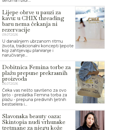
seruma i blur...
Lijepe obrve u pauzi za
kavu: u CHIX threading
baru nema čekanja ni
rezervacije
09.07.2026.
U današnjem ubrzanom ritmu
života, tradicionalni koncepti ljepote
koji zahtijevaju planiranje i
naručivanje...
Dobitnica Femina torbe za
plažu prepune prekrasnih
proizvoda
06.07.2026.
Čeka vas nešto savršeno za ovo
ljeto - preslatka Femina torba za
plažu - prepuna predivnih ljetnih
bestselera i...
Slavonska beauty oaza:
Skintopia nudi vrhunske
tretmane za njegu kože