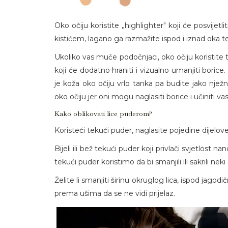
Oko očiju koristite „highlighter" koji će posvijetlit
kistićem, lagano ga razmažite ispod i iznad oka t
Ukoliko vas muče podočnjaci, oko očiju koristite t
koji će dodatno hraniti i vizualno umanjiti boric
je koža oko očiju vrlo tanka pa budite jako njež
oko očiju jer oni mogu naglasiti borice i učiniti vas
Kako oblikovati lice puderom?
Koristeći tekući puder, naglasite pojedine dijelove 
Bijeli ili bež tekući puder koji privlači svjetlost 
tekući puder koristimo da bi smanjili ili sakrili neki 
Želite li smanjiti širinu okruglog lica, ispod jago
prema ušima da se ne vidi prijelaz.