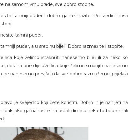
ju te na samom vrhu brade, sve dobro stopite.
anesite tamniji puder i dobro ga razmažite. Po sredini nosa
 stopi.
anesite tamni puder.
e tamniji puder, a u sredinu bijeli. Dobro razmažite i stopite.
e lica koje želimo istaknuti nanesemo bijeli ili za nekoliko
 lice, dok na one dijelove lica koje želimo smanjiti nanesemo
 da ne nanesemo previše i da sve dobro razmažemo, prijelazi
avo je svejedno koji ćete koristiti. Dobro ih je nanijeti na
. Ipak, ako ga nanosite na ostali dio lica neka to bude mali
ed.