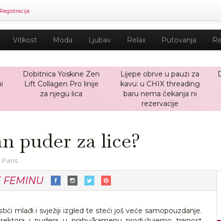
Registracija
Vitkost
Moda
Ljubav
Relax
Putovanja
Re
Dobitnica Yoskine Zen
Lijepe obrve u pauzi za
i
Lift Collagen Pro linije
kavu: u CHIX threading
za njegu lica
baru nema čekanja ni
rezervacije
n puder za lice?
 Paris
E FEMINU
i mlađi i svježiji izgled te steći još veće samopouzdanje.
orektora i pudera u prahu/kamenu produžujemo trajnost