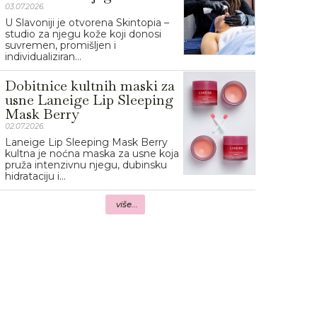
03.07.2026.
U Slavoniji je otvorena Skintopia –
studio za njegu kože koji donosi
suvremen, promišljen i
individualiziran...
Dobitnice kultnih maski za
usne Laneige Lip Sleeping
Mask Berry
02.07.2026.
Laneige Lip Sleeping Mask Berry
kultna je noćna maska za usne koja
pruža intenzivnu njegu, dubinsku
hidrataciju i...
više...