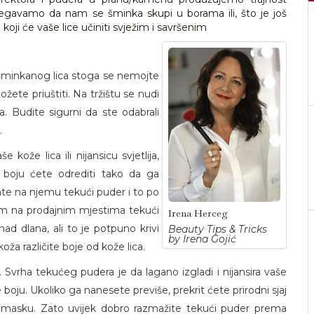
egavamo da nam se šminka skupi u borama ili, što je još
a koji će vaše lice učiniti svježim i savršenim
ašminkanog lica stoga se nemojte
ožete priuštiti. Na tržištu se nudi
a. Budite sigurni da ste odabrali
.
kože lica ili nijansicu svjetlija,
u boju ćete odrediti tako da ga
ate na njemu tekući puder i to po
am na prodajnim mjestima tekući
Irena Herceg
nad dlana, ali to je potpuno krivi
Beauty Tips & Tricks
by Irena Gojić
ža različite boje od kože lica.
 Svrha tekućeg pudera je da lagano izgladi i nijansira vaše
 boju. Ukoliko ga nanesete previše, prekrit ćete prirodni sjaj
li masku. Zato uvijek dobro razmažite tekući puder prema