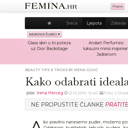
Prijava
Sreća
Ljepota
Zdravlje
NAJNOVIJI ČLANCI
Glass skin u tri poteza
Andart Perfumes:
uz Dior Backstage
luksuzni mirisi inspiriran
Jadranom
BEAUTY TIPS & TRICKS BY IRENA GOJIĆ
Kako odabrati ideala
piše:
Irena Herceg
22.10.2010. 12:40
Foto: L'Oreal
NE PROPUSTITE ČLANKE
PRATIT
A
ko pravilno nanesemo puder, možemo postić
Odabirom kvalitetnih tekućih pudera, k