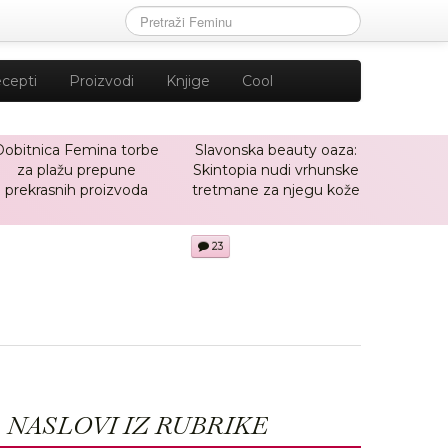
cepti
Proizvodi
Knjige
Cool
Dobitnica Femina torbe
Slavonska beauty oaza:
za plažu prepune
Skintopia nudi vrhunske
prekrasnih proizvoda
tretmane za njegu kože
23
NASLOVI IZ RUBRIKE