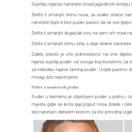
Svjetliju nijansu nanesite iznad jagodičnih kosti
Želite li smanjiti širinu nosa, sa svake strane n
nanesite bijeli ili bež puder pazeći da se sve lijepo
Želite li smanjiti dugačak nos, na sam vrh nosa n
Želite li smanjiti širinu čela, s obje strane nanesit
Dakle, pravilo je vrlo jednostavno: na one dijelov
nijansi svjetliji puder od onoga koji koristimo za
za nekoliko nijansi tamniji puder. Uvijek pazimo
moraju biti neprimjetni.
Puder u kamenu ili prahu
Puder u kamenu je stiješnjeni puder u prahu i zapr
mjesta gdje se koža sjaji poput nosa, brade i čela
sloj nanesen debelim kistom za što prirodniji izgl