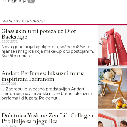
inteligencija
0
NASLOVI IZ RUBRIKE
Glass skin u tri poteza uz Dior
Backstage
03.08.2026.
Nova generacija highlightera, sočne ružičaste
nijanse i maglica koja make-up drži postojanim…
Sve što morate...
Andart Perfumes: luksuzni mirisi
inspirirani Jadranom
21.07.2026.
U Zagrebu je svečano predstavljen Andart
Perfumes, novi hrvatski niche brend luksuznih
parfema i difuzora. Pokrenut...
Dobitnica Yoskine Zen Lift Collagen
Pro linije za njegu lica
17.07.2026.