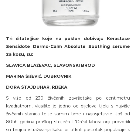
Tri čitateljice koje na poklon dobivaju Kérastase
Sensidote Dermo-Calm Absolute Soothing serume
za kosu, su:
SLAVICA BLAžEVAC, SLAVONSKI BROD
MARINA ŠIšEVIć, DUBROVNIK
DORA ŠTAJDUHAR, RIJEKA
S više od 230 živčanih završetaka po centimetru
kvadratnom, vlasište je jedno od dijelova tijela s najviše
živčanih stanica te je samim time i najosjetljivije. Još od
80tih godina prošlog stoljeća L'Oréal laboratoriji provodili
su brojna istraživanja kako bi otkrili postotak populacije s