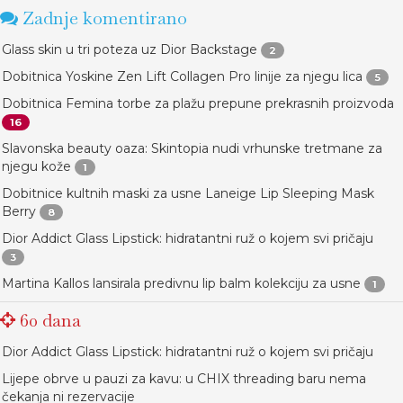
Zadnje komentirano
Glass skin u tri poteza uz Dior Backstage
2
Dobitnica Yoskine Zen Lift Collagen Pro linije za njegu lica
5
Dobitnica Femina torbe za plažu prepune prekrasnih proizvoda
16
Slavonska beauty oaza: Skintopia nudi vrhunske tretmane za
njegu kože
1
Dobitnice kultnih maski za usne Laneige Lip Sleeping Mask
Berry
8
Dior Addict Glass Lipstick: hidratantni ruž o kojem svi pričaju
3
Martina Kallos lansirala predivnu lip balm kolekciju za usne
1
60 dana
Dior Addict Glass Lipstick: hidratantni ruž o kojem svi pričaju
Lijepe obrve u pauzi za kavu: u CHIX threading baru nema
čekanja ni rezervacije