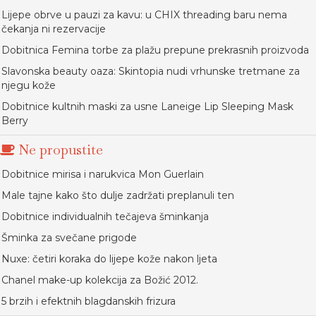
Lijepe obrve u pauzi za kavu: u CHIX threading baru nema
čekanja ni rezervacije
Dobitnica Femina torbe za plažu prepune prekrasnih proizvoda
Slavonska beauty oaza: Skintopia nudi vrhunske tretmane za
njegu kože
Dobitnice kultnih maski za usne Laneige Lip Sleeping Mask
Berry
Ne propustite
Dobitnice mirisa i narukvica Mon Guerlain
Male tajne kako što dulje zadržati preplanuli ten
Dobitnice individualnih tečajeva šminkanja
Šminka za svečane prigode
Nuxe: četiri koraka do lijepe kože nakon ljeta
Chanel make-up kolekcija za Božić 2012.
5 brzih i efektnih blagdanskih frizura