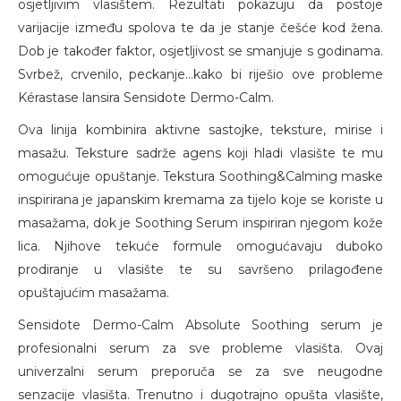
osjetljivim vlasištem. Rezultati pokazuju da postoje
varijacije između spolova te da je stanje češće kod žena.
Dob je također faktor, osjetljivost se smanjuje s godinama.
Svrbež, crvenilo, peckanje...kako bi riješio ove probleme
Kérastase lansira Sensidote Dermo-Calm.
Ova linija kombinira aktivne sastojke, teksture, mirise i
masažu. Teksture sadrže agens koji hladi vlasište te mu
omogućuje opuštanje. Tekstura Soothing&Calming maske
inspirirana je japanskim kremama za tijelo koje se koriste u
masažama, dok je Soothing Serum inspiriran njegom kože
lica. Njihove tekuće formule omogućavaju duboko
prodiranje u vlasište te su savršeno prilagođene
opuštajućim masažama.
Sensidote Dermo-Calm Absolute Soothing serum je
profesionalni serum za sve probleme vlasišta. Ovaj
univerzalni serum preporuča se za sve neugodne
senzacije vlasišta. Trenutno i dugotrajno opušta vlasište,