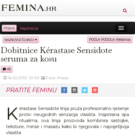
Prijava
Registracija
Sreća
Ljepota
Zdravlje
Vitkost
NAJNOVIJI ČLANCI
PODLA POODLA Webshop
Dobitnice Kérastase Sensidote
Moda
Ljubav
Relax
Putovanja
Recepti
seruma za kosu
Proizvodi
Knjige
Cool
49
16.02.2015. 10:00
Foto: Press
PRATITE FEMINU
K
érastase Sensidote linija pruža profesionalno rješenje
protiv neugodnih senzacija vlasišta. Inspirirana spa
ritualima, ova linija proizvoda kombinira sastojke,
teksture, mirise i masažu kako bi njegovala i najosjetljivija
vlasišta