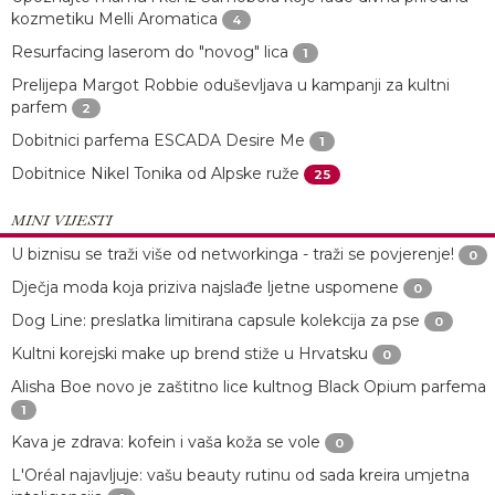
kozmetiku Melli Aromatica
4
Resurfacing laserom do "novog" lica
1
Prelijepa Margot Robbie oduševljava u kampanji za kultni
parfem
2
Dobitnici parfema ESCADA Desire Me
1
Dobitnice Nikel Tonika od Alpske ruže
25
MINI VIJESTI
U biznisu se traži više od networkinga - traži se povjerenje!
0
Dječja moda koja priziva najslađe ljetne uspomene
0
Dog Line: preslatka limitirana capsule kolekcija za pse
0
Kultni korejski make up brend stiže u Hrvatsku
0
Alisha Boe novo je zaštitno lice kultnog Black Opium parfema
1
Kava je zdrava: kofein i vaša koža se vole
0
L'Oréal najavljuje: vašu beauty rutinu od sada kreira umjetna