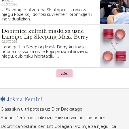
03.07.2026.
U Slavoniji je otvorena Skintopia – studio za
njegu kože koji donosi suvremen, promišljen i
individualiziran...
Dobitnice kultnih maski za usne
Laneige Lip Sleeping Mask Berry
02.07.2026.
Laneige Lip Sleeping Mask Berry kultna je
noćna maska za usne koja pruža intenzivnu
njegu, dubinsku hidrataciju i...
više...
Još na Femini
Glass skin u tri poteza uz Dior Backstage
Andart Perfumes: luksuzni mirisi inspirirani Jadranom
Dobitnica Yoskine Zen Lift Collagen Pro linije za njegu lica