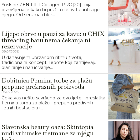
Yoskine ZEN LIFT Collagen PRO[20] linija
osmišljena je kako bi pružila cjelovitu anti-age
njegu. Od seruma i blur...
Lijepe obrve u pauzi za kavu: u CHIX
threading baru nema čekanja ni
rezervacije
09.07.2026.
U današnjem ubrzanom ritmu života,
tradicionalni koncepti ljepote koji zahtijevaju
planiranje i naručivanje...
Dobitnica Femina torbe za plažu
prepune prekrasnih proizvoda
06.07.2026.
Čeka vas nešto savršeno za ovo ljeto - preslatka
Femina torba za plažu - prepuna predivnih
ljetnih bestselera i...
Slavonska beauty oaza: Skintopia
nudi vrhunske tretmane za njegu
kože