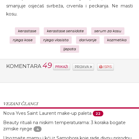
smanjuje osjećaš svrbeža, crvenila i peckanja. Ne masti
kosu.
kerastase
kerastase sensidote
serum za kosu
njega kose
njega vlasista
darivanje
kozmetika
ljepota
49
KOMENTARA
PRIKAŽI
PRIJAVA
ISPIS
VEZANI ČLANCI
Nova Yves Saint Laurent make-up paleta
22
Beauty rituali na niskim temperaturama: 3 koraka bogate
zimske njege
4
Upoznajte mamu i kći iz Samobora koje rade divnu prirodnu