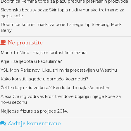
Dobitnica Femina torbe za plažu prepune prekrasnih proizvoda
Slavonska beauty oaza: Skintopia nudi vrhunske tretmane za
njegu kože
Dobitnice kultnih maski za usne Laneige Lip Sleeping Mask
Berry
Ne propustite
Mario Treščec - majstor fantastičnih frizura
Krije li se ljepota u kapsulama?
YSL Mon Paris: novi luksuzni miris predstavljen u Westinu
Kako koristiti jagode u domaćoj kozmetici?
Želite dugu zdravu kosu? Evo kako to najlakše postići!
Alexa Chung vodi vas kroz trendove bojanja i njege kose za
novu sezonu
Najljepše frizure za proljeće 2014.
Zadnje komentirano