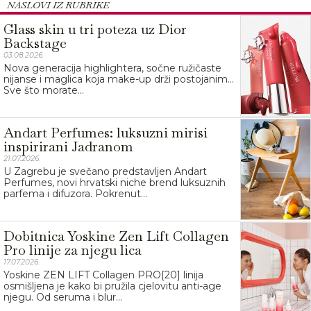
NASLOVI IZ RUBRIKE
Glass skin u tri poteza uz Dior
Backstage
03.08.2026.
Nova generacija highlightera, sočne ružičaste
nijanse i maglica koja make-up drži postojanim…
Sve što morate...
Andart Perfumes: luksuzni mirisi
inspirirani Jadranom
21.07.2026.
U Zagrebu je svečano predstavljen Andart
Perfumes, novi hrvatski niche brend luksuznih
parfema i difuzora. Pokrenut...
Dobitnica Yoskine Zen Lift Collagen
Pro linije za njegu lica
17.07.2026.
Yoskine ZEN LIFT Collagen PRO[20] linija
osmišljena je kako bi pružila cjelovitu anti-age
njegu. Od seruma i blur...