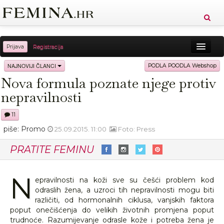
Prijava
Registracija
Sreća
Ljepota
Zdravlje
Vitkost
NAJNOVIJI ČLANCI
PODLA POODLA Webshop
Nova formula poznate njege protiv
Moda
Ljubav
Relax
Putovanja
Recepti
nepravilnosti
Proizvodi
Knjige
Cool
11
piše: Promo
25.09.2015. 11:00
Foto: Press
PRATITE FEMINU
N
epravilnosti na koži sve su češći problem kod
odraslih žena, a uzroci tih nepravilnosti mogu biti
različiti, od hormonalnih ciklusa, vanjskih faktora
poput onečišćenja do velikih životnih promjena poput
trudnoće. Razumijevanje odrasle kože i potreba žena je