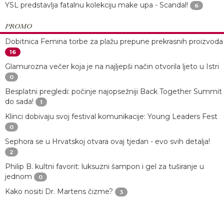
YSL predstavlja fatalnu kolekciju make upa - Scandal!
6
PROMO
Dobitnica Femina torbe za plažu prepune prekrasnih proizvoda
16
Glamurozna večer koja je na najljepši način otvorila ljeto u Istri
0
Besplatni pregledi: počinje najopsežniji Back Together Summit
do sada!
1
Klinci dobivaju svoj festival komunikacije: Young Leaders Fest
0
Sephora se u Hrvatskoj otvara ovaj tjedan - evo svih detalja!
2
Philip B. kultni favorit: luksuzni šampon i gel za tuširanje u
jednom
0
Kako nositi Dr. Martens čizme?
3