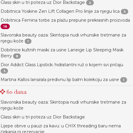
Glass skin u tri poteza uz Dior Backstage
2
Dobitnica Yoskine Zen Lift Collagen Pro linije za njegu lica
5
Dobitnica Femina torbe za plažu prepune prekrasnih proizvoda
16
Slavonska beauty oaza: Skintopia nudi vrhunske tretmane za
njegu kože
1
Dobitnice kultnih maski za usne Laneige Lip Sleeping Mask
Berry
8
Dior Addict Glass Lipstick: hidratantni ruž o kojem svi pričaju
3
Martina Kallos lansirala predivnu lip balm kolekciju za usne
1
60 dana
Slavonska beauty oaza: Skintopia nudi vrhunske tretmane za
njegu kože
Glass skin u tri poteza uz Dior Backstage
Lijepe obrve u pauzi za kavu: u CHIX threading baru nema
čekanja ni rezervacije