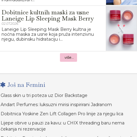
Dobitnice kultnih maski za usne
Laneige Lip Sleeping Mask Berry
02.07.2026.
Laneige Lip Sleeping Mask Berry kultna je
noćna maska za usne koja pruža intenzivnu
njegu, dubinsku hidrataciju i...
više...
Još na Femini
Glass skin u tri poteza uz Dior Backstage
Andart Perfumes: luksuzni mirisi inspirirani Jadranom
Dobitnica Yoskine Zen Lift Collagen Pro linije za njegu lica
Lijepe obrve u pauzi za kavu: u CHIX threading baru nema
čekanja ni rezervacije