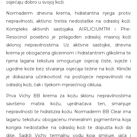
osjećaju dobro u svojoj koži.
Normaderm dnevna krema, hidratantna njega protiv
nepravilnosti, aktivno tretira nedostatke na odrasloj koži.
Kompleks aktivnih sastojaka. AIRLICIUMTM i Phe-
Resocinol posebno je prilagođen odrasloj masnoj koži
sklonoj nepravilnostima. Uz aktivne sastojke, dnevna
krema je obogaćena glicerinom i hidratantnim glikolima te
njena lagana tekstura omogućuje osjećaj čiste, svježe i
ugodne kože bez stvaranja osjećaja težine na koži. Klinički
je dokazana učinkovitost na postojeće nepravilnosti na
odrasloj koži, čak i tijekom mjesečnog ciklusa.
Prva Vichy BB krema za kožu sklonu nepravilnostima
savršeno matira kožu, ujednačava ten, smanjuje
nepravilnosti te hidratizira kožu. Normaderm BB Clear ima
laganu teksturu obogaćenu mineralnim pigmentima koja
korigira nedostatke na odrasloj koži te dopušta koži da
diše. Sadrži Vichy termalnu vodu koja smiruje, jača i