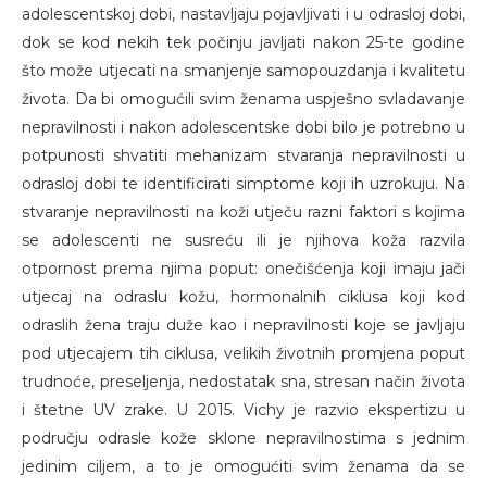
adolescentskoj dobi, nastavljaju pojavljivati i u odrasloj dobi,
dok se kod nekih tek počinju javljati nakon 25-te godine
što može utjecati na smanjenje samopouzdanja i kvalitetu
života. Da bi omogućili svim ženama uspješno svladavanje
nepravilnosti i nakon adolescentske dobi bilo je potrebno u
potpunosti shvatiti mehanizam stvaranja nepravilnosti u
odrasloj dobi te identificirati simptome koji ih uzrokuju. Na
stvaranje nepravilnosti na koži utječu razni faktori s kojima
se adolescenti ne susreću ili je njihova koža razvila
otpornost prema njima poput: onečišćenja koji imaju jači
utjecaj na odraslu kožu, hormonalnih ciklusa koji kod
odraslih žena traju duže kao i nepravilnosti koje se javljaju
pod utjecajem tih ciklusa, velikih životnih promjena poput
trudnoće, preseljenja, nedostatak sna, stresan način života
i štetne UV zrake. U 2015. Vichy je razvio ekspertizu u
području odrasle kože sklone nepravilnostima s jednim
jedinim ciljem, a to je omogućiti svim ženama da se