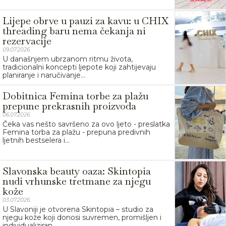
Lijepe obrve u pauzi za kavu: u CHIX
threading baru nema čekanja ni
rezervacije
09.07.2026.
U današnjem ubrzanom ritmu života,
tradicionalni koncepti ljepote koji zahtijevaju
planiranje i naručivanje...
Dobitnica Femina torbe za plažu
prepune prekrasnih proizvoda
06.07.2026.
Čeka vas nešto savršeno za ovo ljeto - preslatka
Femina torba za plažu - prepuna predivnih
ljetnih bestselera i...
Slavonska beauty oaza: Skintopia
nudi vrhunske tretmane za njegu
kože
03.07.2026.
U Slavoniji je otvorena Skintopia – studio za
njegu kože koji donosi suvremen, promišljen i
individualiziran...