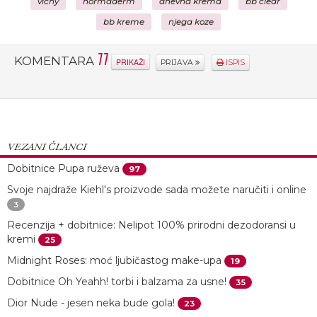
vichy
normaderm
dnevna krema
bb clear
bb kreme
njega koze
11
KOMENTARA
PRIKAŽI
PRIJAVA
ISPIS
VEZANI ČLANCI
Dobitnice Pupa ruževa
97
Svoje najdraže Kiehl's proizvode sada možete naručiti i online
3
Recenzija + dobitnice: Nelipot 100% prirodni dezodoransi u
kremi
25
Midnight Roses: moć ljubičastog make-upa
19
Dobitnice Oh Yeahh! torbi i balzama za usne!
35
Dior Nude - jesen neka bude gola!
23