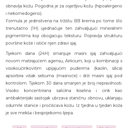
obnavlja kožu. Pogodna je za osjetljivu kožu (hipoalergeno
i nekomedogeno).
Formula je jedinstvena na tržištu BB krema po tome što
trenutačno (1H) ujednačuje ten zahvaljujući mineralnim
pigmentima koji obogaćuju teksturu. Popravlja strukturu
površine kože i ističe njen zdravi sjaj.
Tijekom dana (24H) smanjuje masni sjaj zahvaljujući
novom matirajućem agensu, Airlicium, koji u kombinaciji s
visokoučinkovitim upijajućim puderima (kaolin, silica)
apsorbira višak sebuma (masnoće) i drži masni sjaj pod
kontrolom. Tijekom 30 dana smanjen je broj nepravilnosti.
Visoko koncentrirana salicilna kiselina i cink kao
antibakterijski sastojak ubrzava staničnu obnovu, uklanjaju
odumrle stanice i pročišćava kožu. Iz tjedna u tjedan koža
je sve mekša i besprijekorno lijepa.