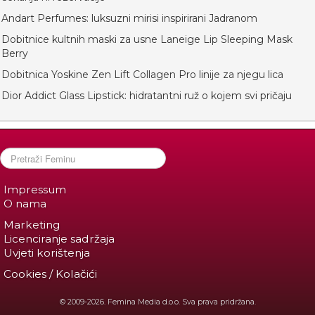
Andart Perfumes: luksuzni mirisi inspirirani Jadranom
Dobitnice kultnih maski za usne Laneige Lip Sleeping Mask
Berry
Dobitnica Yoskine Zen Lift Collagen Pro linije za njegu lica
Dior Addict Glass Lipstick: hidratantni ruž o kojem svi pričaju
Impressum
O nama
Marketing
Licenciranje sadržaja
Uvjeti korištenja
Cookies / Kolačići
© 2009-2026. Femina Media d.o.o. Sva prava pridržana.