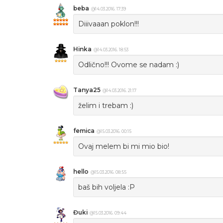
beba
@14.03.2016. 17:39
Diiivaaan poklon!!!
Hinka
@14.03.2016. 18:53
Odlično!!! Ovome se nadam :)
Tanya25
@14.03.2016. 21:17
želim i trebam :)
femica
@15.03.2016. 00:15
Ovaj melem bi mi mio bio!
hello
@15.03.2016. 08:55
baš bih voljela :P
Đuki
@15.03.2016. 09:44