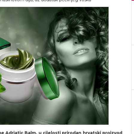
e Adriatic Balm, u cijelosti prirodan hrvatski proizvod