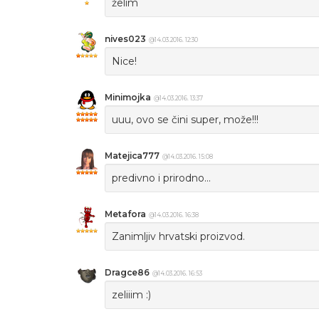
želim
nives023
@14.03.2016. 12:30
Nice!
Minimojka
@14.03.2016. 13:37
uuu, ovo se čini super, može!!!
Matejica777
@14.03.2016. 15:08
predivno i prirodno...
Metafora
@14.03.2016. 16:38
Zanimljiv hrvatski proizvod.
Dragce86
@14.03.2016. 16:53
zeliiim :)