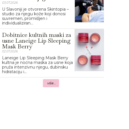
03.07.2026.
U Slavoniji je otvorena Skintopia –
studio za njegu kože koji donosi
suvremen, promišljen i
individualiziran...
Dobitnice kultnih maski za
usne Laneige Lip Sleeping
Mask Berry
02.07.2026.
Laneige Lip Sleeping Mask Berry
kultna je noćna maska za usne koja
pruža intenzivnu njegu, dubinsku
hidrataciju i...
više...