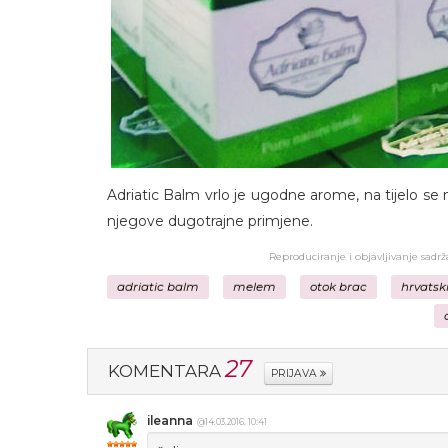
Adriatic Balm vrlo je ugodne arome, na tijelo s
njegove dugotrajne primjene.
Reproduciranje i objavljivanje sadr
adriatic balm
melem
otok brac
hrvatsk
27
KOMENTARA
PRIJAVA
ileanna
@14.03.2016. 10:41