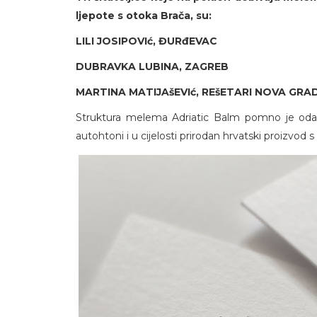
ljepote s otoka Brača, su:
LILI JOSIPOVIć, ĐURđEVAC
DUBRAVKA LUBINA, ZAGREB
MARTINA MATIJAšEVIć, REšETARI NOVA GRA
Struktura melema Adriatic Balm pomno je odabr
autohtoni i u cijelosti prirodan hrvatski proizvod 