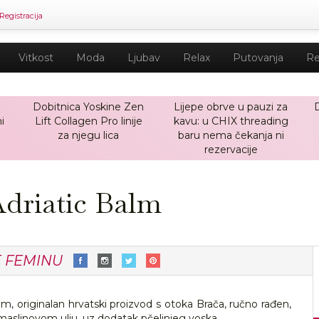
Registracija
Vitkost
Moda
Ljubav
Relax
Putovanja
Re
Dobitnica Yoskine Zen
Lijepe obrve u pauzi za
i
Lift Collagen Pro linije
kavu: u CHIX threading
za njegu lica
baru nema čekanja ni
rezervacije
driatic Balm
E FEMINU
m, originalan hrvatski proizvod s otoka Brača, ručno rađen,
 maslinovom ulju, uz dodatak pčelinjeg voska