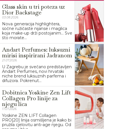
Glass skin u tri poteza uz
Dior Backstage
03.08.2026.
Nova generacija highlightera,
sočne ružičaste nijanse i maglica
koja make-up drži postojanim… Sve
što morate...
Andart Perfumes: luksuzni
mirisi inspirirani Jadranom
21.07.2026.
U Zagrebu je svečano predstavljen
Andart Perfumes, novi hrvatski
niche brend luksuznih parfema i
difuzora. Pokrenut...
Dobitnica Yoskine Zen Lift
Collagen Pro linije za
njegu lica
17.07.2026.
Yoskine ZEN LIFT Collagen
PRO[20] linija osmišljena je kako bi
pružila cjelovitu anti-age njegu. Od