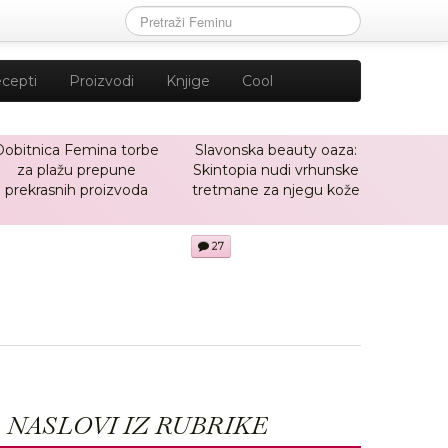
cepti
Proizvodi
Knjige
Cool
Dobitnica Femina torbe
Slavonska beauty oaza:
za plažu prepune
Skintopia nudi vrhunske
prekrasnih proizvoda
tretmane za njegu kože
27
NASLOVI IZ RUBRIKE