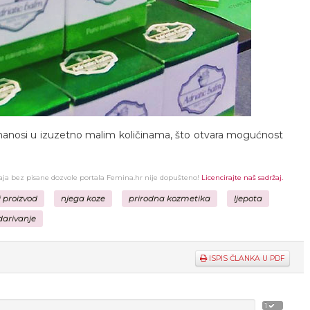
e nanosi u izuzetno malim količinama, što otvara mogućnost
žaja bez pisane dozvole portala Femina.hr nije dopušteno!
Licencirajte naš sadržaj.
i proizvod
njega koze
prirodna kozmetika
ljepota
darivanje
ISPIS ČLANKA U PDF
1