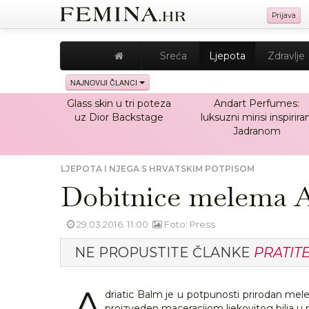
Prijava
Sreća
Ljepota
Zdravlje
NAJNOVIJI ČLANCI
Glass skin u tri poteza
Andart Perfumes:
uz Dior Backstage
luksuzni mirisi inspiriran
Jadranom
LJEPOTA I NJEGA S HRVATSKIM POTPISOM
Dobitnice melema A
29.03.2016. 11:00
Foto: Press
NE PROPUSTITE ČLANKE
PRATIT
A
driatic Balm je u potpunosti prirodan mele
proizveden maceracijom ljekovitog bilja u