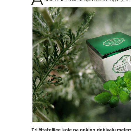
Tri čitateljice koje na poklon dobivaju melem