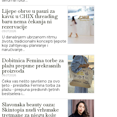
seruma i blur...
Lijepe obrve u pauzi za
kavu: u CHIX threading
baru nema čekanja ni
rezervacije
09.07.2026.
U današnjem ubrzanom ritmu
života, tradicionalni koncepti ljepote
koji zahtijevaju planiranje i
naručivanje...
Dobitnica Femina torbe za
plažu prepune prekrasnih
proizvoda
06.07.2026.
Čeka vas nešto savršeno za ovo
ljeto - preslatka Femina torba za
plažu - prepuna predivnih ljetnih
bestselera i...
Slavonska beauty oaza:
Skintopia nudi vrhunske
tretmane za njegu kože