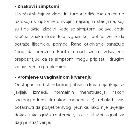
• Znakovi i simptomi
U većini slučajeva zloćudni tumori grlića maternice ne
uzrokuju simptome u svojim najranijim stadijima, koji
su i najlakše izlječivi. Kada se simptomi pojave, četiri
ključna znaka služe kao signali koji potiču žene da
potraže liječničku pomoć. Rano otkrivanje osnažuje
žene da preuzmu kontrolu nad svojim zdravljem,
prepoznajući da se simptomi mogu pripisati i drugim
zdravstvenim problemima.
• Promjene u vaginalnom krvarenju
Odstupanja od standardnog obrasca krvarenja (koja se
javljaju između normalnih menstruacija, nakon
spolnog odnosa ili nakon menopauze) trebala bi vas
potaknuti da posjetite svog liječnika. Iako nije uvjerljiv
dokaz raka grlića maternice, to je ključni signal za
daljnje istraživanje.