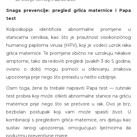
Snaga prevencije: pregled grlića maternice i Papa
test
Kolposkopija identificira abnormalne promjene u
stanicama cerviksa, kao što je prisutnost visokorizičnog
humanog papiloma virusa (HPV), koji je vodeći uzrok raka
grlića maternice. Te promjene obično ne uzrokuju nikakve
simptome, tako da redoviti pregledi (svakih 3 do 5 godina,
ovisno o dobi) mogu pomoći u otkrivanju znakova
upozorenja prije nego što prerastu u nešto ozbiljnije.
Osim toga, žene bi trebale napraviti Papa test — rutinski
test probira koji može otkriti abnormalne stanice na grliću
maternice prije nego što se pretvore u rak. Ovo je brz,
bezbolan postupak koji vam može spasiti život. U
kombinaciji s pregledom grlića maternice, oni djeluju kao
sustav ranog upozorenja, omogućujući liječnicima da
poduzmu preventivne mjere.