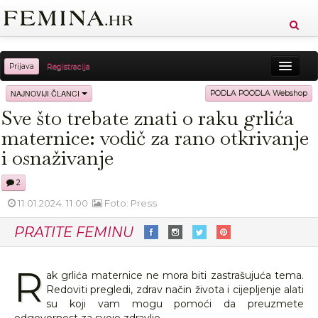
Prijava
Registracija
Sreća
Ljepota
Zdravlje
Vitkost
NAJNOVIJI ČLANCI
PODLA POODLA Webshop
Sve što trebate znati o raku grlića
Moda
Ljubav
Relax
Putovanja
Recepti
maternice: vodič za rano otkrivanje
Proizvodi
Knjige
Cool
i osnaživanje
2
11.01.2024. 11:00
Foto: Press
PRATITE FEMINU
R
ak grlića maternice ne mora biti zastrašujuća tema.
Redoviti pregledi, zdrav način života i cijepljenje alati
su koji vam mogu pomoći da preuzmete