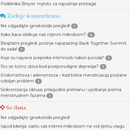
Poliklinika Breyer: mjesto za najvažnije pretrage
Zadnje komentirano
Ne odgađajte ginekološki pregled!
1
Kako kava oblikuje naš crijevni mikrobiom?
2
Besplatni pregledi: počinje najopsežniji Back Together Summit
do sada!
1
Koje su najveće prepreke intimnosti nakon poroda?
1
Što se točno zbiva kod postporođajne depresije?
1
Endometrioza i adenomioza – kad bolna menstruacija postane
ozbiljan problem
1
Sinkronizacija ciklusa: prilagodite prehranu i vježbanje prema
menstrualnim fazama
1
60 dana
Ne odgađajte ginekološki pregled!
Ispod bikinija: zašto vaš intimni mikrobiom ne voli ljetnu vlagu