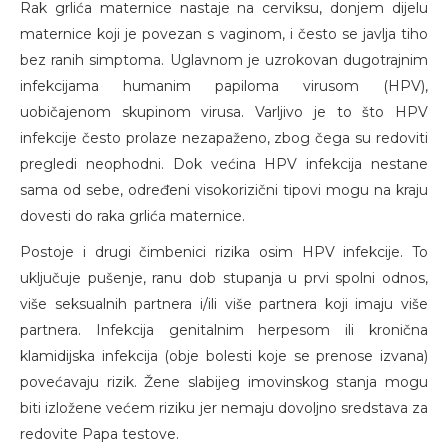
Rak grlića maternice nastaje na cerviksu, donjem dijelu
maternice koji je povezan s vaginom, i često se javlja tiho
bez ranih simptoma. Uglavnom je uzrokovan dugotrajnim
infekcijama humanim papiloma virusom (HPV),
uobičajenom skupinom virusa. Varljivo je to što HPV
infekcije često prolaze nezapaženo, zbog čega su redoviti
pregledi neophodni. Dok većina HPV infekcija nestane
sama od sebe, određeni visokorizični tipovi mogu na kraju
dovesti do raka grlića maternice.
Postoje i drugi čimbenici rizika osim HPV infekcije. To
uključuje pušenje, ranu dob stupanja u prvi spolni odnos,
više seksualnih partnera i/ili više partnera koji imaju više
partnera. Infekcija genitalnim herpesom ili kronična
klamidijska infekcija (obje bolesti koje se prenose izvana)
povećavaju rizik. Žene slabijeg imovinskog stanja mogu
biti izložene većem riziku jer nemaju dovoljno sredstava za
redovite Papa testove.