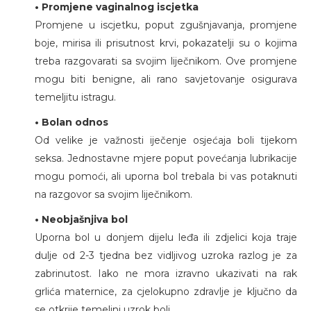
• Promjene vaginalnog iscjetka
Promjene u iscjetku, poput zgušnjavanja, promjene
boje, mirisa ili prisutnost krvi, pokazatelji su o kojima
treba razgovarati sa svojim liječnikom. Ove promjene
mogu biti benigne, ali rano savjetovanje osigurava
temeljitu istragu.
• Bolan odnos
Od velike je važnosti iječenje osjećaja boli tijekom
seksa. Jednostavne mjere poput povećanja lubrikacije
mogu pomoći, ali uporna bol trebala bi vas potaknuti
na razgovor sa svojim liječnikom.
• Neobjašnjiva bol
Uporna bol u donjem dijelu leđa ili zdjelici koja traje
dulje od 2-3 tjedna bez vidljivog uzroka razlog je za
zabrinutost. Iako ne mora izravno ukazivati na rak
grlića maternice, za cjelokupno zdravlje je ključno da
se otkrije temeljni uzrok boli.