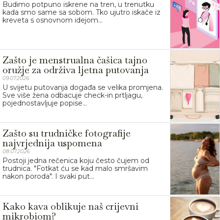
Budimo potpuno iskrene na tren, u trenutku
kada smo same sa sobom. Tko ujutro iskače iz
kreveta s osnovnom idejom...
Zašto je menstrualna čašica tajno
oružje za održiva ljetna putovanja
09.07.2026.
U svijetu putovanja događa se velika promjena.
Sve više žena odbacuje check-in prtljagu,
pojednostavljuje popise...
Zašto su trudničke fotografije
najvrjednija uspomena
08.07.2026.
Postoji jedna rečenica koju često čujem od
trudnica. "Fotkat ću se kad malo smršavim
nakon poroda". I svaki put...
Kako kava oblikuje naš crijevni
mikrobiom?