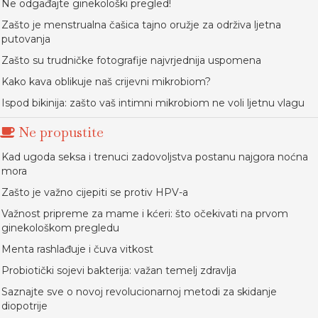
Ne odgađajte ginekološki pregled!
Zašto je menstrualna čašica tajno oružje za održiva ljetna
putovanja
Zašto su trudničke fotografije najvrjednija uspomena
Kako kava oblikuje naš crijevni mikrobiom?
Ispod bikinija: zašto vaš intimni mikrobiom ne voli ljetnu vlagu
Ne propustite
Kad ugoda seksa i trenuci zadovoljstva postanu najgora noćna
mora
Zašto je važno cijepiti se protiv HPV-a
Važnost pripreme za mame i kćeri: što očekivati na prvom
ginekološkom pregledu
Menta rashlađuje i čuva vitkost
Probiotički sojevi bakterija: važan temelj zdravlja
Saznajte sve o novoj revolucionarnoj metodi za skidanje
diopotrije