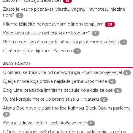
Zašto mi ispadaju trepavice?
15
Zašto je važno poznavati vlastitu vaginu i ravnotežu njezine
flore?
2
Miome izliječite neagresivnom biljnom terapijom
28
Kako kava oblikuje naš crijevni mikrobiom?
2
Briga o sebi kao čin mira: ključna uloga intimnog zdravlja
3
Liječenje gihta dijetom i čajevima
2
MINI VIJESTI
U biznisu se traži više od networkinga - traži se povjerenje!
0
Dječja moda koja priziva najslađe ljetne uspomene
0
Dog Line: preslatka limitirana capsule kolekcija za pse
0
Kultni korejski make up brend stiže u Hrvatsku
0
Alisha Boe novo je zaštitno lice kultnog Black Opium parfema
1
Kava je zdrava: kofein i vaša koža se vole
0
L'Oréal najavljuje: vašu beauty rutinu od sada kreira umjetna