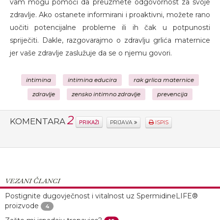
vam mogu pomoći da preuzmete odgovornost za svoje
zdravlje. Ako ostanete informirani i proaktivni, možete rano
uočiti potencijalne probleme ili ih čak u potpunosti
spriječiti. Dakle, razgovarajmo o zdravlju grlića maternice
jer vaše zdravlje zaslužuje da se o njemu govori.
intimina
intimina educira
rak grlica maternice
zdravlje
zensko intimno zdravlje
prevencija
2
KOMENTARA
PRIKAŽI
PRIJAVA
ISPIS
VEZANI ČLANCI
Postignite dugovječnost i vitalnost uz SpermidineLIFE®
proizvode
4