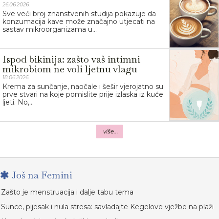
26.06.2026.
Sve veći broj znanstvenih studija pokazuje da
konzumacija kave može značajno utjecati na
sastav mikroorganizama u...
Ispod bikinija: zašto vaš intimni
mikrobiom ne voli ljetnu vlagu
18.06.2026.
Krema za sunčanje, naočale i šešir vjerojatno su
prve stvari na koje pomislite prije izlaska iz kuće
ljeti. No,...
više...
Još na Femini
Zašto je menstruacija i dalje tabu tema
Sunce, pijesak i nula stresa: savladajte Kegelove vježbe na plaži