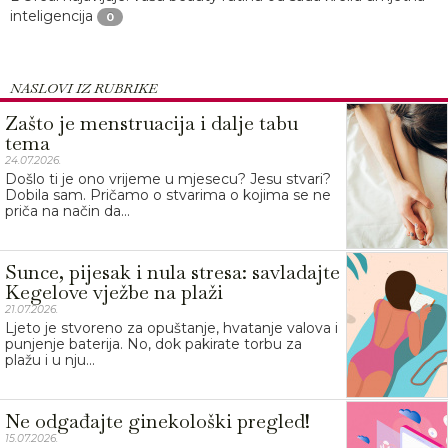
inteligencija
0
NASLOVI IZ RUBRIKE
Zašto je menstruacija i dalje tabu
tema
24.07.2026.
Došlo ti je ono vrijeme u mjesecu? Jesu stvari?
Dobila sam. Pričamo o stvarima o kojima se ne
priča na način da...
Sunce, pijesak i nula stresa: savladajte
Kegelove vježbe na plaži
21.07.2026.
Ljeto je stvoreno za opuštanje, hvatanje valova i
punjenje baterija. No, dok pakirate torbu za
plažu i u nju...
Ne odgađajte ginekološki pregled!
15.07.2026.