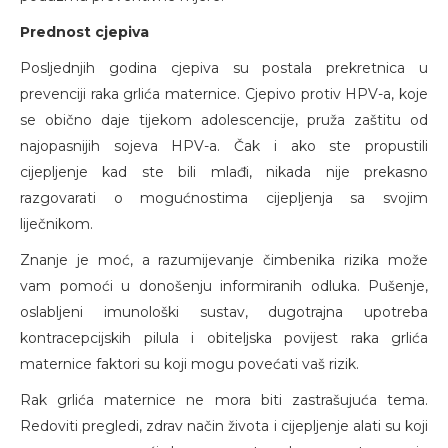
Prednost cjepiva
Posljednjih godina cjepiva su postala prekretnica u
prevenciji raka grlića maternice. Cjepivo protiv HPV-a, koje
se obično daje tijekom adolescencije, pruža zaštitu od
najopasnijih sojeva HPV-a. Čak i ako ste propustili
cijepljenje kad ste bili mlađi, nikada nije prekasno
razgovarati o mogućnostima cijepljenja sa svojim
liječnikom.
Znanje je moć, a razumijevanje čimbenika rizika može
vam pomoći u donošenju informiranih odluka. Pušenje,
oslabljeni imunološki sustav, dugotrajna upotreba
kontracepcijskih pilula i obiteljska povijest raka grlića
maternice faktori su koji mogu povećati vaš rizik.
Rak grlića maternice ne mora biti zastrašujuća tema.
Redoviti pregledi, zdrav način života i cijepljenje alati su koji