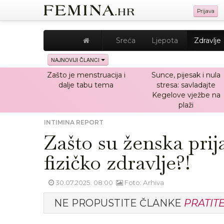
Prijava
Sreća
Ljepota
Zdravlje
NAJNOVIJI ČLANCI
Zašto je menstruacija i
Sunce, pijesak i nula
dalje tabu tema
stresa: savladajte
Kegelove vježbe na
plaži
INTIMINA REPORT
Zašto su ženska prij
fizičko zdravlje?!
30.07.2025. 08:00
Foto: Arhiva
NE PROPUSTITE ČLANKE
PRATIT