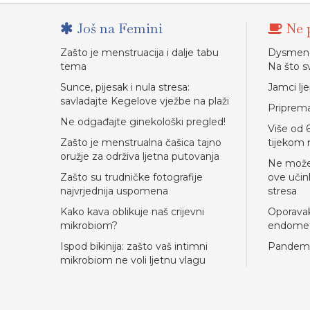
Još na Femini
Ne p
Zašto je menstruacija i dalje tabu
Dysmenor
tema
Na što s
Sunce, pijesak i nula stresa:
Jamci lj
savladajte Kegelove vježbe na plaži
Priprema
Ne odgađajte ginekološki pregled!
Više od 
Zašto je menstrualna čašica tajno
tijekom 
oružje za održiva ljetna putovanja
Ne možet
Zašto su trudničke fotografije
ove učin
najvrjednija uspomena
stresa
Kako kava oblikuje naš crijevni
Oporavak
mikrobiom?
endomet
Ispod bikinija: zašto vaš intimni
Pandemij
mikrobiom ne voli ljetnu vlagu