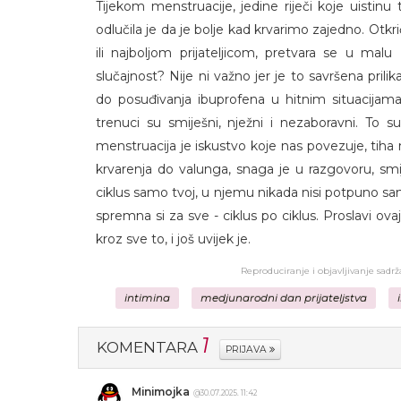
Tijekom menstruacije, jedine riječi koje uistinu t
odlučila je da je bolje kad krvarimo zajedno. Otk
ili najboljom prijateljicom, pretvara se u malu z
slučajnost? Nije ni važno jer je to savršena prili
do posuđivanja ibuprofena u hitnim situacijama
trenuci su smiješni, nježni i nezaboravni. To s
menstruacija je iskustvo koje nas povezuje, tiha n
krvarenja do valunga, snaga je u razgovoru, smi
ciklus samo tvoj, u njemu nikada nisi potpuno sa
spremna si za sve - ciklus po ciklus. Proslavi ov
kroz sve to, i još uvijek je.
Reproduciranje i objavljivanje sadr
intimina
medjunarodni dan prijateljstva
1
KOMENTARA
PRIJAVA
Minimojka
@30.07.2025. 11:42