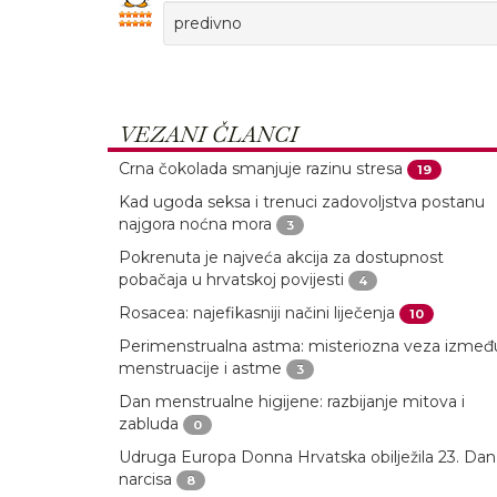
predivno
VEZANI ČLANCI
Crna čokolada smanjuje razinu stresa
19
Kad ugoda seksa i trenuci zadovoljstva postanu
najgora noćna mora
3
Pokrenuta je najveća akcija za dostupnost
pobačaja u hrvatskoj povijesti
4
Rosacea: najefikasniji načini liječenja
10
Perimenstrualna astma: misteriozna veza izmeđ
menstruacije i astme
3
Dan menstrualne higijene: razbijanje mitova i
zabluda
0
Udruga Europa Donna Hrvatska obilježila 23. Dan
narcisa
8