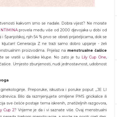
enstvenosti kakvom smo se nadale. Dobra vijest? Ne morate
INTIMINA
provela među više od 2000 djevojaka u dobi od
ji i Španjolskoj, njih 54 % prvo se obrati prijateljicama, dok se
e ključan! Generacija Z ne traži samo dobro upijanje - želi
menstrualnim proizvodima. Prijelaz na
menstrualne čašice
e se vratili u školske klupe. No zato je tu
Lily Cup One
,
ti čašice. Umjesto zbunjenosti, nudi jednostavnost, udobnost
ovoga
 ginekologinje. Preporuke, iskustva i poruke poput „JE LI
vica. Bilo da razmjenjujete omiljene PMS grickalice ili
ja sve češće postaje tema iskrenih, znatiželjnih razgovora,
y Cup 2
? Vrijeme je da i vi saznate više. Ovaj menstrualni
nereda tijekom menstruacije, a može se nositi cijeli dan.