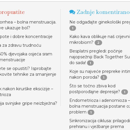
ropustite
Zadnje komentirano
rhea – bolna menstruacija.
Ne odgađajte ginekološki pre
ve ukazuje bol?
1
epote i dobre koncentracije
Kako kava oblikuje naš crijevni
mikrobiom?
2
 za zdravu trudnoću
Besplatni pregledi: počinje
60% djevojaka osjeća sram
najopsežniji Back Together 
menstruacije
do sada!
1
e se opustiti? Isprobajte
Koje su najveće prepreke inti
kovite tehnike za smanjenje
nakon poroda?
1
Što se točno zbiva kod
 nakon kirurške ekscizije –
postporođajne depresije?
1
rioza
Endometrioza i adenomioza –
a svinjske gripe neizbježna?
bolna menstruacija postane oz
problem
1
Sinkronizacija ciklusa: prilagod
prehranu i vježbanje prema