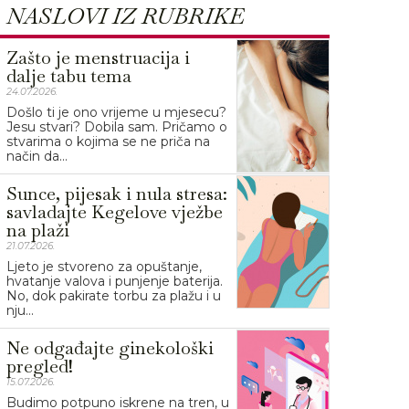
NASLOVI IZ RUBRIKE
Zašto je menstruacija i
dalje tabu tema
24.07.2026.
Došlo ti je ono vrijeme u mjesecu?
Jesu stvari? Dobila sam. Pričamo o
stvarima o kojima se ne priča na
način da...
Sunce, pijesak i nula stresa:
savladajte Kegelove vježbe
na plaži
21.07.2026.
Ljeto je stvoreno za opuštanje,
hvatanje valova i punjenje baterija.
No, dok pakirate torbu za plažu i u
nju...
Ne odgađajte ginekološki
pregled!
15.07.2026.
Budimo potpuno iskrene na tren, u