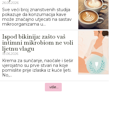
26.06.2026.
Sve veći broj znanstvenih studija
pokazuje da konzumacija kave
može značajno utjecati na sastav
mikroorganizama u...
Ispod bikinija: zašto vaš
intimni mikrobiom ne voli
ljetnu vlagu
18.06.2026.
Krema za sunčanje, naočale i šešir
vjerojatno su prve stvari na koje
pomislite prije izlaska iz kuće ljeti.
No,...
više...