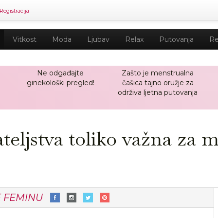
Registracija
Vitkost
Moda
Ljubav
Relax
Putovanja
Re
Ne odgađajte
Zašto je menstrualna
ginekološki pregled!
čašica tajno oružje za
održiva ljetna putovanja
ateljstva toliko važna za 
E FEMINU