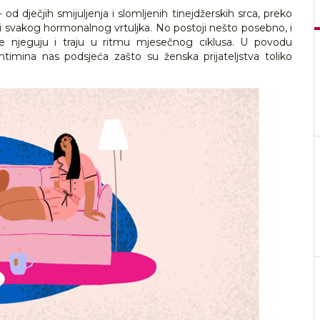
 od dječjih smijuljenja i slomljenih tinejdžerskih srca, preko
 i svakog hormonalnog vrtuljka. No postoji nešto posebno, i
se njeguju i traju u ritmu mjesečnog ciklusa. U povodu
ntimina nas podsjeća zašto su ženska prijateljstva toliko