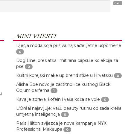
0
MINI VIJESTI
Dječja moda koja priziva najslađe ljetne uspomene
0
Dog Line: preslatka limitirana capsule kolekcija za
pse
0
Kultni korejski make up brend stiže u Hrvatsku
0
Alisha Boe novo je zaštitno lice kultnog Black
Opium parfema
1
u
Kava je zdrava: kofein i vaša koža se vole
0
L'Oréal najavljuje: vašu beauty rutinu od sada kreira
umjetna inteligencija
0
Paris Hilton zvijezda je nove kampanje NYX
Professional Makeupa
0