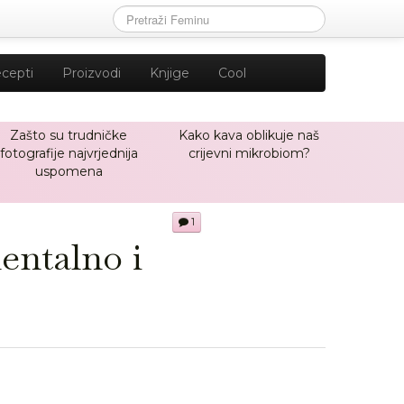
cepti
Proizvodi
Knjige
Cool
Zašto su trudničke
Kako kava oblikuje naš
fotografije najvrjednija
crijevni mikrobiom?
uspomena
1
mentalno i