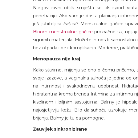
Njegov ravni oblik smješta se tik ispod vrat
penetraciju. Ako vam je dosta planiranja intimn
još ljubiteljica čašica? Menstrualne gaćice uprav
Bloom menstrualne gaćice
prozračne su, upijaj
sigurnih materijala. Možete ih nositi samostalno 
bez otpada i bez komplikacija. Moderne, praktične
Menopauza nije kraj
Kako starimo, mijenja se ono o čemu pričamo, 
svoje izazove, a vaginalna suhoća je jedna od o
na intimnost i svakodnevnu udobnost. Hidrataci
hidratantna krema brenda Intimina za intimnu njeg
kiselinom i biljnim sastojcima, Balmy je hipoal
najosjetljiviju kožu. Bilo da suhoću uzrokuje m
brijanja, Balmy je tu da pomogne.
Zauvijek sinkronizirane