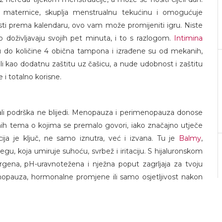
a maternice, skuplja menstrualnu tekućinu i omogućuje
osti prema kalendaru, ovo vam može promijeniti igru. Niste
o doživljavaju svojih pet minuta, i to s razlogom.
Intimina
u do količine 4 obična tampona i izrađene su od mekanih,
ili kao dodatnu zaštitu uz čašicu, a nude udobnost i zaštitu
 i totalno korisne.
ali podrška ne blijedi. Menopauza i perimenopauza donose
nih tema o kojima se premalo govori, iako značajno utječe
ja je ključ, ne samo iznutra, već i izvana. Tu je
Balmy
,
u, koja umiruje suhoću, svrbež i iritaciju. S hijaluronskom
ergena, pH-uravnotežena i nježna poput zagrljaja za tvoju
enopauza, hormonalne promjene ili samo osjetljivost nakon