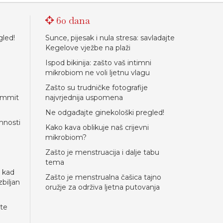
60 dana
gled!
Sunce, pijesak i nula stresa: savladajte
Kegelove vježbe na plaži
Ispod bikinija: zašto vaš intimni
mikrobiom ne voli ljetnu vlagu
Zašto su trudničke fotografije
Summit
najvrjednija uspomena
Ne odgađajte ginekološki pregled!
mnosti
Kako kava oblikuje naš crijevni
mikrobiom?
Zašto je menstruacija i dalje tabu
tema
 kad
Zašto je menstrualna čašica tajno
biljan
oružje za održiva ljetna putovanja
ite