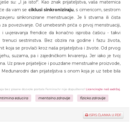
ješe su: „I ja isto!“. Kao znak prijateljstva, vaša maternica
riće da vam se
ciklusi sinkroniziraju
, s cimericom, sestrom
avjeru sinkronizirane menstruacije. Je li stvarna ili čista
ka za povezivanje. Od urnebesnih priča o prvoj menstruaciji,
 i uvjeravanja frendice da konačno isproba čašicu - takvi
u trenuci sestrinstva. Bez obzira na godine i fazu života,
it koja se provlači kroz naša prijateljstva i živote. Od prvog
jehu, suzama, pa i zajedničkom krvarenju. Jer iako je tvoj
ma. Uz prave prijateljice i pouzdane menstrualne proizvode,
aj Međunarodni dan prijateljstva s onom koja je uz tebe bila
žaja bez pisane dozvole portala Femina.hr nije dopušteno!
Licencirajte naš sadržaj.
intimina educira
mentalno zdravlje
fizicko zdravlje
ISPIS ČLANKA U PDF