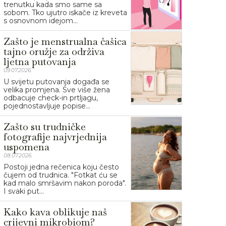
trenutku kada smo same sa
sobom. Tko ujutro iskače iz kreveta
s osnovnom idejom...
Zašto je menstrualna čašica
tajno oružje za održiva
ljetna putovanja
09.07.2026.
U svijetu putovanja događa se
velika promjena. Sve više žena
odbacuje check-in prtljagu,
pojednostavljuje popise...
Zašto su trudničke
fotografije najvrjednija
uspomena
08.07.2026.
Postoji jedna rečenica koju često
čujem od trudnica. "Fotkat ću se
kad malo smršavim nakon poroda".
I svaki put...
Kako kava oblikuje naš
crijevni mikrobiom?