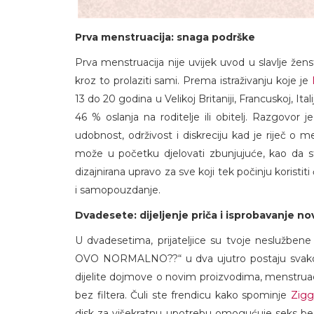
Prva menstruacija: snaga podrške
Prva menstruacija nije uvijek uvod u slavlje ž
kroz to prolaziti sami. Prema istraživanju koje je
13 do 20 godina u Velikoj Britaniji, Francuskoj, Itali
46 % oslanja na roditelje ili obitelj. Razgovor j
udobnost, održivost i diskreciju kad je riječ o 
može u početku djelovati zbunjujuće, kao da st
dizajnirana upravo za sve koji tek počinju koristi
i samopouzdanje.
Dvadesete: dijeljenje priča i isprobavanje n
U dvadesetima, prijateljice su tvoje neslužbene
OVO NORMALNO??“ u dva ujutro postaju svakodne
dijelite dojmove o novim proizvodima, menstruaci
bez filtera. Čuli ste frendicu kako spominje
Zigg
disk za višekratnu upotrebu omogućuje seks bez 