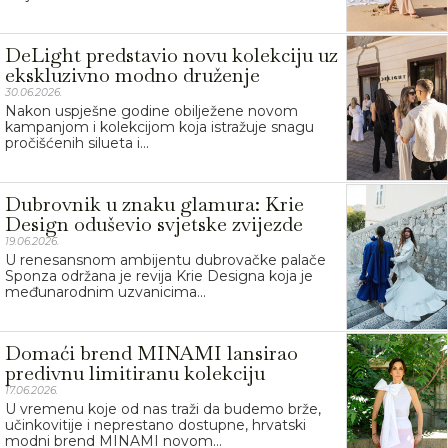
DeLight predstavio novu kolekciju uz
ekskluzivno modno druženje
30.06.2026.
Nakon uspješne godine obilježene novom
kampanjom i kolekcijom koja istražuje snagu
pročišćenih silueta i...
Dubrovnik u znaku glamura: Krie
Design oduševio svjetske zvijezde
19.06.2026.
U renesansnom ambijentu dubrovačke palače
Sponza održana je revija Krie Designa koja je
međunarodnim uzvanicima...
Domaći brend MINAMI lansirao
predivnu limitiranu kolekciju
17.06.2026.
U vremenu koje od nas traži da budemo brže,
učinkovitije i neprestano dostupne, hrvatski
modni brend MINAMI novom...