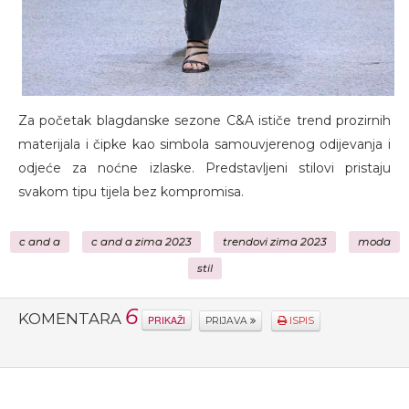
Za početak blagdanske sezone C&A ističe trend prozirnih
materijala i čipke kao simbola samouvjerenog odijevanja i
odjeće za noćne izlaske. Predstavljeni stilovi pristaju
svakom tipu tijela bez kompromisa.
c and a
c and a zima 2023
trendovi zima 2023
moda
stil
6
KOMENTARA
PRIKAŽI
PRIJAVA
ISPIS