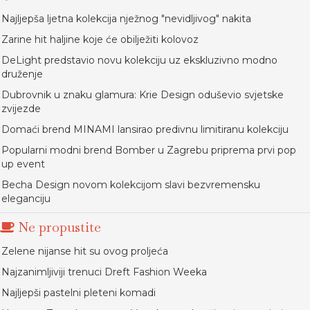
Najljepša ljetna kolekcija nježnog "nevidljivog" nakita
Zarine hit haljine koje će obilježiti kolovoz
DeLight predstavio novu kolekciju uz ekskluzivno modno
druženje
Dubrovnik u znaku glamura: Krie Design oduševio svjetske
zvijezde
Domaći brend MINAMI lansirao predivnu limitiranu kolekciju
Popularni modni brend Bomber u Zagrebu priprema prvi pop
up event
Becha Design novom kolekcijom slavi bezvremensku
eleganciju
Ne propustite
Zelene nijanse hit su ovog proljeća
Najzanimljiviji trenuci Dreft Fashion Weeka
Najljepši pastelni pleteni komadi