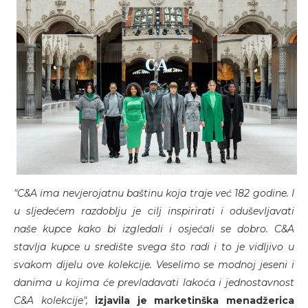
"C&A ima nevjerojatnu baštinu koja traje već 182 godine. I
u sljedećem razdoblju je cilj inspirirati i oduševljavati
naše kupce kako bi izgledali i osjećali se dobro. C&A
stavlja kupce u središte svega što radi i to je vidljivo u
svakom dijelu ove kolekcije. Veselimo se modnoj jeseni i
danima u kojima će prevladavati lakoća i jednostavnost
C&A kolekcije",
izjavila je marketinška menadžerica