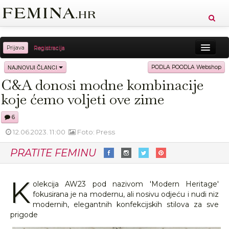
Prijava
Registracija
Sreća
Ljepota
Zdravlje
Vitkost
NAJNOVIJI ČLANCI
PODLA POODLA Webshop
C&A donosi modne kombinacije
Moda
Ljubav
Relax
Putovanja
Recepti
koje ćemo voljeti ove zime
Proizvodi
Knjige
Cool
6
12.06.2023. 11:00
Foto: Press
PRATITE FEMINU
K
olekcija AW23 pod nazivom 'Modern Heritage'
fokusirana je na modernu, ali nosivu odjeću i nudi niz
modernih, elegantnih konfekcijskih stilova za sve
prigode