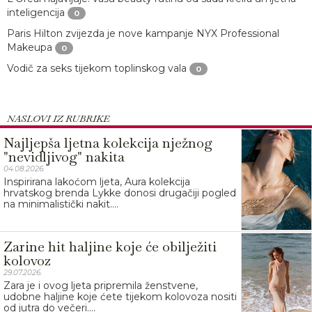
inteligencija
0
Paris Hilton zvijezda je nove kampanje NYX Professional
Makeupa
0
Vodič za seks tijekom toplinskog vala
0
NASLOVI IZ RUBRIKE
Najljepša ljetna kolekcija nježnog
"nevidljivog" nakita
04.08.2026.
Inspirirana lakoćom ljeta, Aura kolekcija
hrvatskog brenda Lykke donosi drugačiji pogled
na minimalistički nakit....
Zarine hit haljine koje će obilježiti
kolovoz
29.07.2026.
Zara je i ovog ljeta pripremila ženstvene,
udobne haljine koje ćete tijekom kolovoza nositi
od jutra do večeri....