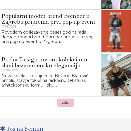
Popularni modni brend Bomber u
Zagrebu priprema prvi pop up event
11.06.2026.
Povodom obilježavanja deset godina rada,
domaći modni brend Bomber organizira svoj
prvi pop up event u Zagrebu....
Becha Design novom kolekcijom
slavi bezvremensku eleganciju
09.06.2026.
Nova kolekcija dizajnerice Božene Bratović
Smolić stavlja fokus na raskošnu teksturu,
arhitektonsku formu i tihu...
više...
Još na Femini