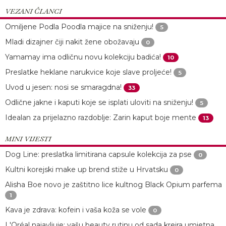
VEZANI ČLANCI
Omiljene Podla Poodla majice na sniženju!
5
Mladi dizajner čiji nakit žene obožavaju
0
Yamamay ima odličnu novu kolekciju badića!
10
Preslatke heklane narukvice koje slave proljeće!
5
Uvod u jesen: nosi se smaragdna!
33
Odlične jakne i kaputi koje se isplati uloviti na sniženju!
5
Idealan za prijelazno razdoblje: Zarin kaput boje mente
13
MINI VIJESTI
Dog Line: preslatka limitirana capsule kolekcija za pse
0
Kultni korejski make up brend stiže u Hrvatsku
0
Alisha Boe novo je zaštitno lice kultnog Black Opium parfema
1
Kava je zdrava: kofein i vaša koža se vole
0
L'Oréal najavljuje: vašu beauty rutinu od sada kreira umjetna