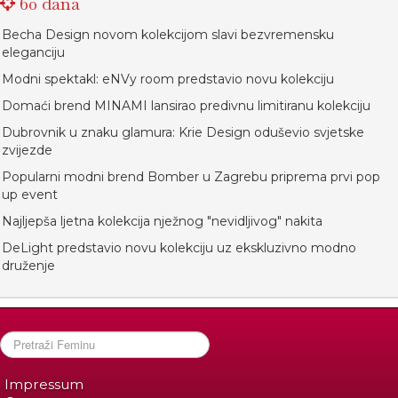
60 dana
Becha Design novom kolekcijom slavi bezvremensku
eleganciju
Modni spektakl: eNVy room predstavio novu kolekciju
Domaći brend MINAMI lansirao predivnu limitiranu kolekciju
Dubrovnik u znaku glamura: Krie Design oduševio svjetske
zvijezde
Popularni modni brend Bomber u Zagrebu priprema prvi pop
up event
Najljepša ljetna kolekcija nježnog "nevidljivog" nakita
DeLight predstavio novu kolekciju uz ekskluzivno modno
druženje
Impressum