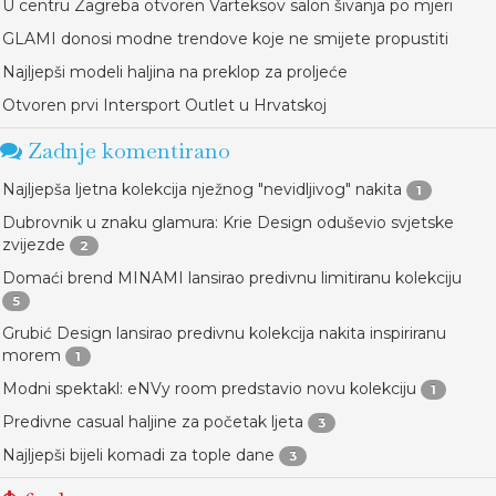
U centru Zagreba otvoren Varteksov salon šivanja po mjeri
GLAMI donosi modne trendove koje ne smijete propustiti
Najljepši modeli haljina na preklop za proljeće
Otvoren prvi Intersport Outlet u Hrvatskoj
Zadnje komentirano
Najljepša ljetna kolekcija nježnog "nevidljivog" nakita
1
Dubrovnik u znaku glamura: Krie Design oduševio svjetske
zvijezde
2
Domaći brend MINAMI lansirao predivnu limitiranu kolekciju
5
Grubić Design lansirao predivnu kolekcija nakita inspiriranu
morem
1
Modni spektakl: eNVy room predstavio novu kolekciju
1
Predivne casual haljine za početak ljeta
3
Najljepši bijeli komadi za tople dane
3