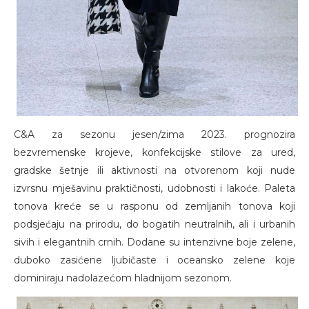
C&A za sezonu jesen/zima 2023. prognozira
bezvremenske krojeve, konfekcijske stilove za ured,
gradske šetnje ili aktivnosti na otvorenom koji nude
izvrsnu mješavinu praktičnosti, udobnosti i lakoće. Paleta
tonova kreće se u rasponu od zemljanih tonova koji
podsjećaju na prirodu, do bogatih neutralnih, ali i urbanih
sivih i elegantnih crnih. Dodane su intenzivne boje zelene,
duboko zasićene ljubičaste i oceansko zelene koje
dominiraju nadolazećom hladnijom sezonom.