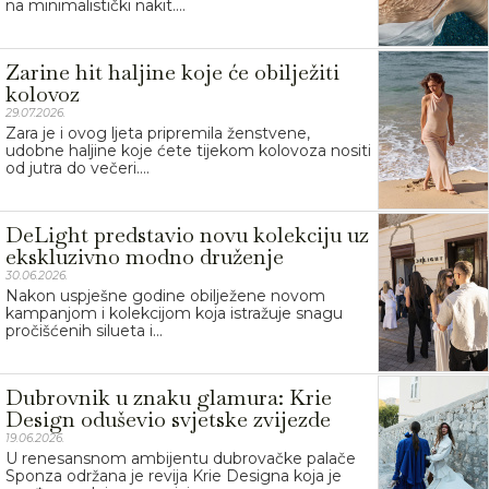
na minimalistički nakit....
Zarine hit haljine koje će obilježiti
kolovoz
29.07.2026.
Zara je i ovog ljeta pripremila ženstvene,
udobne haljine koje ćete tijekom kolovoza nositi
od jutra do večeri....
DeLight predstavio novu kolekciju uz
ekskluzivno modno druženje
30.06.2026.
Nakon uspješne godine obilježene novom
kampanjom i kolekcijom koja istražuje snagu
pročišćenih silueta i...
Dubrovnik u znaku glamura: Krie
Design oduševio svjetske zvijezde
19.06.2026.
U renesansnom ambijentu dubrovačke palače
Sponza održana je revija Krie Designa koja je