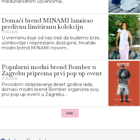
međunarodnim uzvanicima...
Domaći brend MINAMI lansirao
predivnu limitiranu kolekciju
17.06.2026.
U vremenu koje od nas traži da budemo brže,
učinkovitije i neprestano dostupne, hrvatski
modni brend MINAMI novom...
Popularni modni brend Bomber u
Zagrebu priprema prvi pop up event
11.06.2026.
Povodom obilježavanja deset godina rada,
domaći modni brend Bomber organizira svoj
prvi pop up event u Zagrebu....
više...