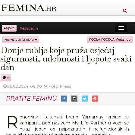
Prijava
Registracija
Sreća
Ljepota
Zdravlje
Vitkost
NAJNOVIJI ČLANCI
PODLA POODLA Webshop
Donje rublje koje pruža osjećaj
Moda
Ljubav
Relax
Putovanja
Recepti
sigurnosti, udobnosti i ljepote svaki
Proizvodi
Knjige
Cool
dan
4
26.02.2024. 08:00
Foto: Press
PRATITE FEMINU
R
enomirani talijanski brend Yamamay kreirao je
kampanju pod nazivom My Life Partner u kojoj se
nalazi jedan od najpoznatijih i najfunkcionalnijih