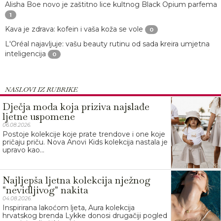
Alisha Boe novo je zaštitno lice kultnog Black Opium parfema
1
Kava je zdrava: kofein i vaša koža se vole
0
L'Oréal najavljuje: vašu beauty rutinu od sada kreira umjetna
inteligencija
0
NASLOVI IZ RUBRIKE
Dječja moda koja priziva najslađe
ljetne uspomene
06.08.2026.
Postoje kolekcije koje prate trendove i one koje
pričaju priču. Nova Anovi Kids kolekcija nastala je
upravo kao...
Najljepša ljetna kolekcija nježnog
"nevidljivog" nakita
04.08.2026.
Inspirirana lakoćom ljeta, Aura kolekcija
hrvatskog brenda Lykke donosi drugačiji pogled