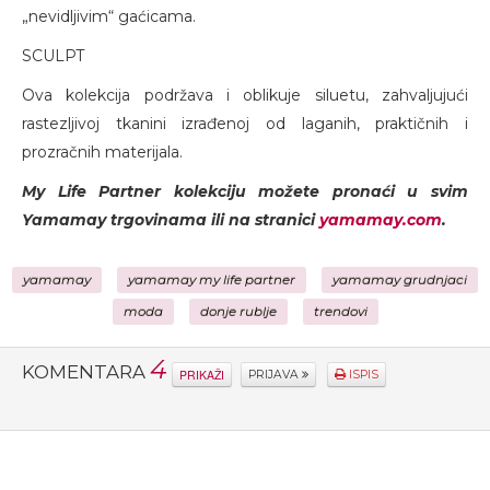
„nevidljivim“ gaćicama.
SCULPT
Ova kolekcija podržava i oblikuje siluetu, zahvaljujući
rastezljivoj tkanini izrađenoj od laganih, praktičnih i
prozračnih materijala.
My Life Partner kolekciju možete pronaći u svim
Yamamay trgovinama ili na stranici
yamamay.com
.
yamamay
yamamay my life partner
yamamay grudnjaci
moda
donje rublje
trendovi
4
KOMENTARA
PRIKAŽI
PRIJAVA
ISPIS