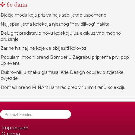
60 dana
Dječja moda koja priziva najslađe ljetne uspomene
Najljepša ljetna kolekcija nježnog "nevidljivog" nakita
DeLight predstavio novu kolekciju uz ekskluzivno modno
druženje
Zarine hit haljine koje će obilježiti kolovoz
Popularni modni brend Bomber u Zagrebu priprema prvi pop
up event
Dubrovnik u znaku glamura: Krie Design oduševio svjetske
zvijezde
Domaći brend MINAMI lansirao predivnu limitiranu kolekciju
Impressum
O nama