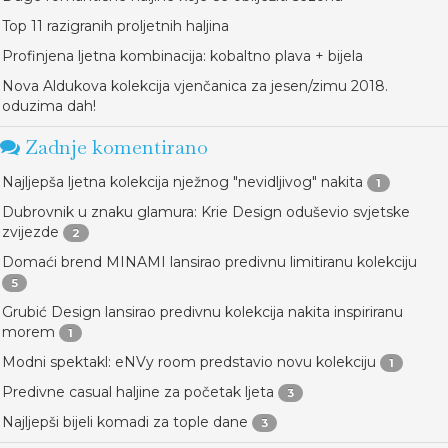
Top 11 razigranih proljetnih haljina
Profinjena ljetna kombinacija: kobaltno plava + bijela
Nova Aldukova kolekcija vjenčanica za jesen/zimu 2018.
oduzima dah!
Zadnje komentirano
Najljepša ljetna kolekcija nježnog "nevidljivog" nakita
1
Dubrovnik u znaku glamura: Krie Design oduševio svjetske
zvijezde
2
Domaći brend MINAMI lansirao predivnu limitiranu kolekciju
5
Grubić Design lansirao predivnu kolekcija nakita inspiriranu
morem
1
Modni spektakl: eNVy room predstavio novu kolekciju
1
Predivne casual haljine za početak ljeta
3
Najljepši bijeli komadi za tople dane
3