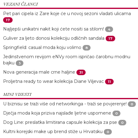
VEZANI ČLANCI
Pet pari cipela iz Zare koje će u novoj sezoni vladati ulicama
17
Najljepši unikatni nakit koji ćete nositi sa stilom!
4
Guliver za ljeto donosi kolekciju odličnih sandala
17
Springfield: casual moda koju volimo
8
Jedinstvenom revijom eNVy room ispričao čarobnu modnu
bajku
3
Nova generacija male crne haljine
31
Proljetna ready to wear kolekcija Diane Viljevac
11
MINI VIJESTI
U biznisu se traži više od networkinga - traži se povjerenje!
0
Dječja moda koja priziva najslađe ljetne uspomene
0
Dog Line: preslatka limitirana capsule kolekcija za pse
0
Kultni korejski make up brend stiže u Hrvatsku
0