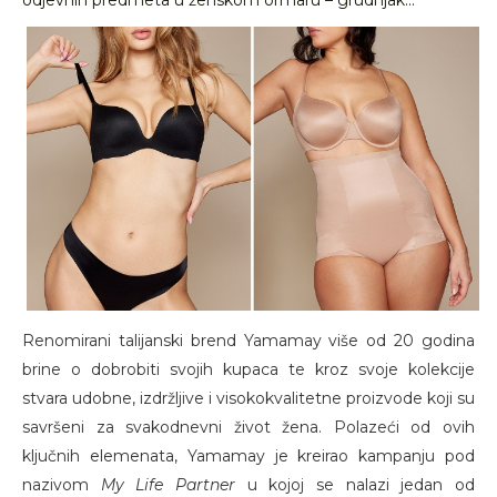
odjevnih predmeta u ženskom ormaru – grudnjak...
Renomirani talijanski brend Yamamay više od 20 godina
brine o dobrobiti svojih kupaca te kroz svoje kolekcije
stvara udobne, izdržljive i visokokvalitetne proizvode koji su
savršeni za svakodnevni život žena. Polazeći od ovih
ključnih elemenata, Yamamay je kreirao kampanju pod
nazivom
My Life Partner
u kojoj se nalazi jedan od