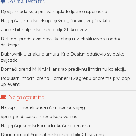
Još na Femini
Dječja moda koja priziva najslađe ljetne uspomene
Najljepša ljetna kolekcija nježnog "nevidljivog" nakita
Zarine hit haljine koje će obilježiti kolovoz
DeLight predstavio novu kolekciju uz ekskluzivno modno
druženje
Dubrovnik u znaku glamura: Krie Design oduševio svjetske
zvijezde
Domaći brend MINAMI lansirao predivnu limitiranu kolekciju
Popularni modni brend Bomber u Zagrebu priprema prvi pop
up event
Ne propustite
Najtopliji modeli buca i čizmica za snijeg
Springfield: casual moda koju volimo
Najljepši jesenski komadi ukrašeni perlama
Duge romantične haljine koje će obilježiti sezonu