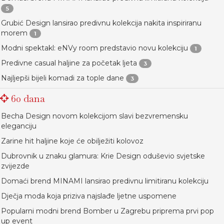
5
Grubić Design lansirao predivnu kolekcija nakita inspiriranu
morem
1
Modni spektakl: eNVy room predstavio novu kolekciju
1
Predivne casual haljine za početak ljeta
3
Najljepši bijeli komadi za tople dane
3
60 dana
Becha Design novom kolekcijom slavi bezvremensku
eleganciju
Zarine hit haljine koje će obilježiti kolovoz
Dubrovnik u znaku glamura: Krie Design oduševio svjetske
zvijezde
Domaći brend MINAMI lansirao predivnu limitiranu kolekciju
Dječja moda koja priziva najslađe ljetne uspomene
Popularni modni brend Bomber u Zagrebu priprema prvi pop
up event