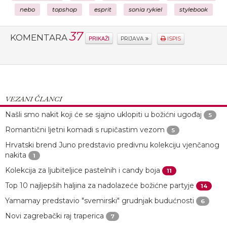
nebo
topshop
esprit
sonia rykiel
stylebook
37
KOMENTARA
PRIKAŽI
PRIJAVA
ISPIS
VEZANI ČLANCI
Našli smo nakit koji će se sjajno uklopiti u božićni ugođaj
5
Romantični ljetni komadi s rupičastim vezom
5
Hrvatski brend Juno predstavio predivnu kolekciju vjenčanog
nakita
1
Kolekcija za ljubiteljice pastelnih i candy boja
11
Top 10 najljepših haljina za nadolazeće božićne partyje
14
Yamamay predstavio "svemirski" grudnjak budućnosti
6
Novi zagrebački raj traperica
7