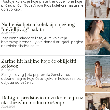
Postoje kolekcije koje prate trendove i one koje
pričaju priču. Nova Anovi Kids kolekcija nastala je
upravo kao...
Najljepša ljetna kolekcija nježnog
"nevidljivog" nakita
04.08.2026.
Inspirirana lakoćom ljeta, Aura kolekcija
hrvatskog brenda Lykke donosi drugačiji pogled
na minimalistički nakit....
Zarine hit haljine koje će obilježiti
kolovoz
29.07.2026.
Zara je i ovog ljeta pripremila ženstvene,
udobne haljine koje ćete tijekom kolovoza nositi
od jutra do večeri....
DeLight predstavio novu kolekciju uz
ekskluzivno modno druženje
30.06.2026.