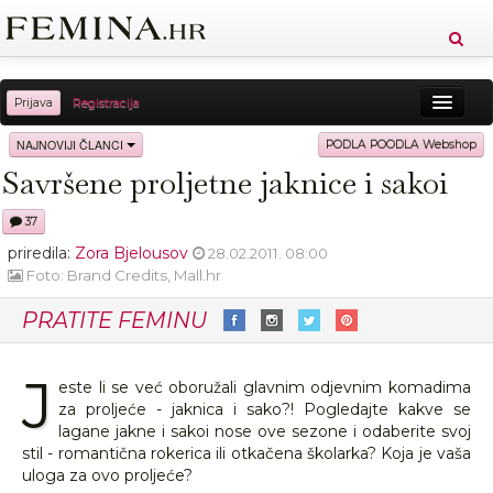
Prijava
Registracija
Sreća
Ljepota
Zdravlje
Vitkost
NAJNOVIJI ČLANCI
PODLA POODLA Webshop
Savršene proljetne jaknice i sakoi
Moda
Ljubav
Relax
Putovanja
Recepti
37
Proizvodi
Knjige
Cool
priredila:
Zora Bjelousov
28.02.2011. 08:00
Foto: Brand Credits, Mall.hr
PRATITE FEMINU
J
este li se već oboružali glavnim odjevnim komadima
za proljeće - jaknica i sako?! Pogledajte kakve se
lagane jakne i sakoi nose ove sezone i odaberite svoj
stil - romantična rokerica ili otkačena školarka? Koja je vaša
uloga za ovo proljeće?