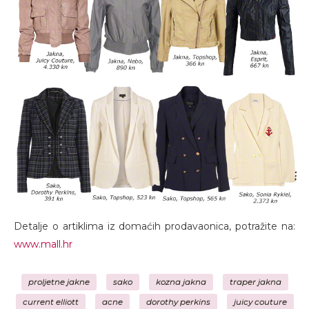
Detalje o artiklima iz domaćih prodavaonica, potražite na:
www.mall.hr
proljetne jakne
sako
kozna jakna
traper jakna
current elliott
acne
dorothy perkins
juicy couture