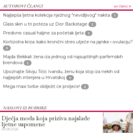
AUTOROVI ČLANCI
svi članci
Najljepša ljetna kolekcija nježnog "nevidljivog" nakita
1
Glass skin u tri poteza uz Dior Backstage
2
Predivne casual haljine za početak ljeta
3
Kortizolna kriza: kako kronični stres utječe na jajnike i ovulaciju?
0
Majda Bekkali: žena iza jednog od najsuptilnijih parfemskih
brendova
2
Upoznajte Silviju Tičić Ivandu, ženu koja stoji iza nekih od
najljepših interijera u Hrvatskoj
0
Mega maxi torbe obilježit će proljeće!
2
NASLOVI IZ RUBRIKE
Dječja moda koja priziva najslađe
ljetne uspomene
06.08.2026.