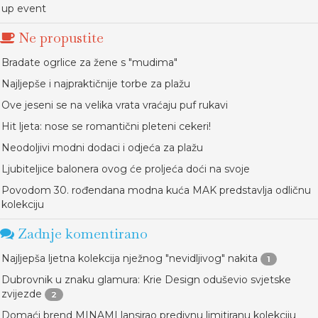
up event
Ne propustite
Bradate ogrlice za žene s "mudima"
Najljepše i najpraktičnije torbe za plažu
Ove jeseni se na velika vrata vraćaju puf rukavi
Hit ljeta: nose se romantični pleteni cekeri!
Neodoljivi modni dodaci i odjeća za plažu
Ljubiteljice balonera ovog će proljeća doći na svoje
Povodom 30. rođendana modna kuća MAK predstavlja odličnu
kolekciju
Zadnje komentirano
Najljepša ljetna kolekcija nježnog "nevidljivog" nakita
1
Dubrovnik u znaku glamura: Krie Design oduševio svjetske
zvijezde
2
Domaći brend MINAMI lansirao predivnu limitiranu kolekciju