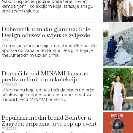
Nakon uspješne godine obilježene novom
kampanjom i kolekcijom koja istražuje snagu
pročišćenih silueta i...
Dubrovnik u znaku glamura: Krie
Design oduševio svjetske zvijezde
19.06.2026.
U renesansnom ambijentu dubrovačke palače
Sponza održana je revija Krie Designa koja je
međunarodnim uzvanicima...
Domaći brend MINAMI lansirao
predivnu limitiranu kolekciju
17.06.2026.
U vremenu koje od nas traži da budemo brže,
učinkovitije i neprestano dostupne, hrvatski
modni brend MINAMI novom...
Popularni modni brend Bomber u
Zagrebu priprema prvi pop up event
11.06.2026.