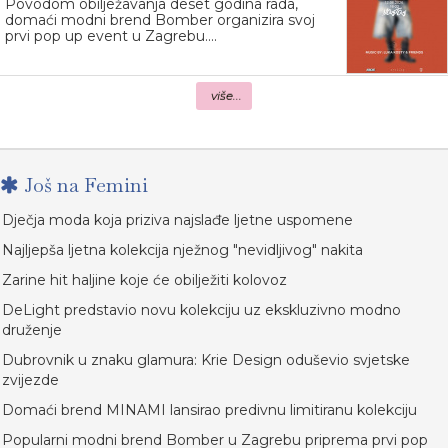
Povodom obilježavanja deset godina rada,
domaći modni brend Bomber organizira svoj
prvi pop up event u Zagrebu....
više...
Još na Femini
Dječja moda koja priziva najslađe ljetne uspomene
Najljepša ljetna kolekcija nježnog "nevidljivog" nakita
Zarine hit haljine koje će obilježiti kolovoz
DeLight predstavio novu kolekciju uz ekskluzivno modno
druženje
Dubrovnik u znaku glamura: Krie Design oduševio svjetske
zvijezde
Domaći brend MINAMI lansirao predivnu limitiranu kolekciju
Popularni modni brend Bomber u Zagrebu priprema prvi pop