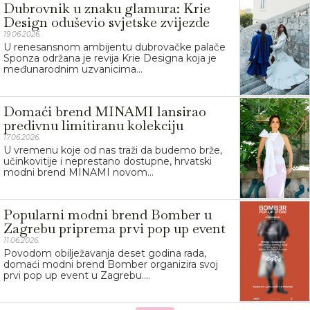
Dubrovnik u znaku glamura: Krie
Design oduševio svjetske zvijezde
19.06.2026.
U renesansnom ambijentu dubrovačke palače
Sponza održana je revija Krie Designa koja je
međunarodnim uzvanicima...
Domaći brend MINAMI lansirao
predivnu limitiranu kolekciju
17.06.2026.
U vremenu koje od nas traži da budemo brže,
učinkovitije i neprestano dostupne, hrvatski
modni brend MINAMI novom...
Popularni modni brend Bomber u
Zagrebu priprema prvi pop up event
11.06.2026.
Povodom obilježavanja deset godina rada,
domaći modni brend Bomber organizira svoj
prvi pop up event u Zagrebu....