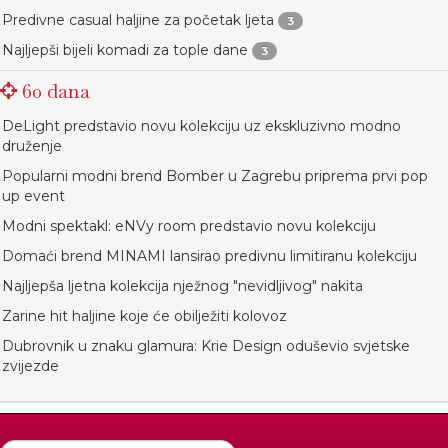
Predivne casual haljine za početak ljeta
3
Najljepši bijeli komadi za tople dane
3
60 dana
DeLight predstavio novu kolekciju uz ekskluzivno modno
druženje
Popularni modni brend Bomber u Zagrebu priprema prvi pop
up event
Modni spektakl: eNVy room predstavio novu kolekciju
Domaći brend MINAMI lansirao predivnu limitiranu kolekciju
Najljepša ljetna kolekcija nježnog "nevidljivog" nakita
Zarine hit haljine koje će obilježiti kolovoz
Dubrovnik u znaku glamura: Krie Design oduševio svjetske
zvijezde