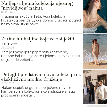
Najljepša ljetna kolekcija nježnog
"nevidljivog" nakita
04.08.2026.
Inspirirana lakoćom ljeta, Aura kolekcija
hrvatskog brenda Lykke donosi drugačiji pogled
na minimalistički nakit....
Zarine hit haljine koje će obilježiti
kolovoz
29.07.2026.
Zara je i ovog ljeta pripremila ženstvene,
udobne haljine koje ćete tijekom kolovoza nositi
od jutra do večeri....
DeLight predstavio novu kolekciju uz
ekskluzivno modno druženje
30.06.2026.
Nakon uspješne godine obilježene novom
kampanjom i kolekcijom koja istražuje snagu
pročišćenih silueta i...