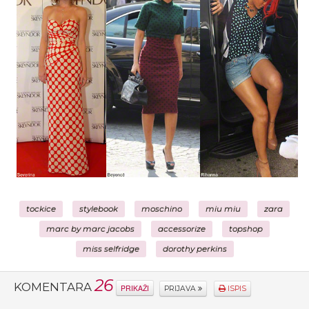
tockice
stylebook
moschino
miu miu
zara
marc by marc jacobs
accessorize
topshop
miss selfridge
dorothy perkins
26
KOMENTARA
PRIKAŽI
PRIJAVA
ISPIS