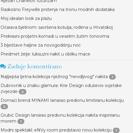
Nježan Chanelov futurizam
Raskošno Freywille prstenje na tronu modnih dodataka
Moj idealan look za plažu
Očarava bjelinom: savršena košulja, rođena u Hrvatskoj
Prekrasni proljetni komadi u veselim žutim tonovima
3 blještave haljine za novogodišnju noć
Predmet želje: luksuzni nakit u obliku mace
Zadnje komentirano
Najljepša ljetna kolekcija nježnog "nevidljivog" nakita
1
Dubrovnik u znaku glamura: Krie Design oduševio svjetske
zvijezde
2
Domaći brend MINAMI lansirao predivnu limitiranu kolekciju
5
Grubić Design lansirao predivnu kolekcija nakita inspiriranu
morem
1
Modni spektakl: eNVy room predstavio novu kolekciju
1