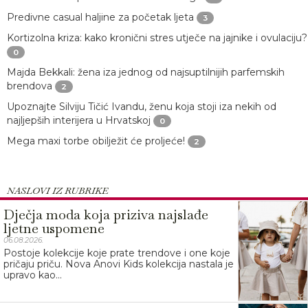
Predivne casual haljine za početak ljeta
3
Kortizolna kriza: kako kronični stres utječe na jajnike i ovulaciju?
0
Majda Bekkali: žena iza jednog od najsuptilnijih parfemskih
brendova
2
Upoznajte Silviju Tičić Ivandu, ženu koja stoji iza nekih od
najljepših interijera u Hrvatskoj
0
Mega maxi torbe obilježit će proljeće!
2
NASLOVI IZ RUBRIKE
Dječja moda koja priziva najslađe
ljetne uspomene
06.08.2026.
Postoje kolekcije koje prate trendove i one koje
pričaju priču. Nova Anovi Kids kolekcija nastala je
upravo kao...