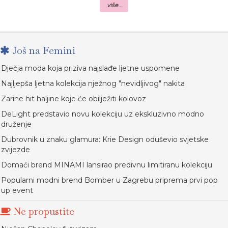
više...
Još na Femini
Dječja moda koja priziva najslađe ljetne uspomene
Najljepša ljetna kolekcija nježnog "nevidljivog" nakita
Zarine hit haljine koje će obilježiti kolovoz
DeLight predstavio novu kolekciju uz ekskluzivno modno
druženje
Dubrovnik u znaku glamura: Krie Design oduševio svjetske
zvijezde
Domaći brend MINAMI lansirao predivnu limitiranu kolekciju
Popularni modni brend Bomber u Zagrebu priprema prvi pop
up event
Ne propustite