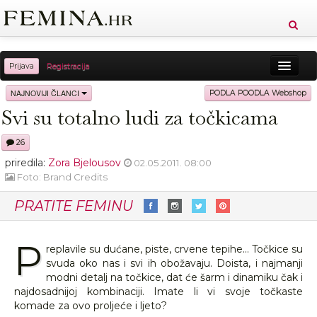
Prijava
Registracija
Sreća
Ljepota
Zdravlje
Vitkost
NAJNOVIJI ČLANCI
PODLA POODLA Webshop
Svi su totalno ludi za točkicama
Moda
Ljubav
Relax
Putovanja
Recepti
26
Proizvodi
Knjige
Cool
priredila:
Zora Bjelousov
02.05.2011. 08:00
Foto: Brand Credits
PRATITE FEMINU
P
replavile su dućane, piste, crvene tepihe... Točkice su
svuda oko nas i svi ih obožavaju. Doista, i najmanji
modni detalj na točkice, dat će šarm i dinamiku čak i
najdosadnijoj kombinaciji. Imate li vi svoje točkaste
komade za ovo proljeće i ljeto?