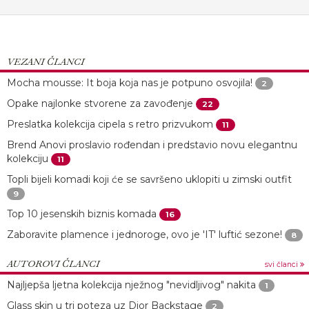
VEZANI ČLANCI
Mocha mousse: It boja koja nas je potpuno osvojila!
2
Opake najlonke stvorene za zavođenje
22
Preslatka kolekcija cipela s retro prizvukom
11
Brend Anovi proslavio rođendan i predstavio novu elegantnu
kolekciju
11
Topli bijeli komadi koji će se savršeno uklopiti u zimski outfit
9
Top 10 jesenskih biznis komada
16
Zaboravite plamence i jednoroge, ovo je 'IT' luftić sezone!
8
AUTOROVI ČLANCI
svi članci
Najljepša ljetna kolekcija nježnog "nevidljivog" nakita
1
Glass skin u tri poteza uz Dior Backstage
2