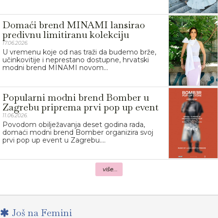
Domaći brend MINAMI lansirao
predivnu limitiranu kolekciju
17.06.2026.
U vremenu koje od nas traži da budemo brže,
učinkovitije i neprestano dostupne, hrvatski
modni brend MINAMI novom...
Popularni modni brend Bomber u
Zagrebu priprema prvi pop up event
11.06.2026.
Povodom obilježavanja deset godina rada,
domaći modni brend Bomber organizira svoj
prvi pop up event u Zagrebu....
više...
Još na Femini