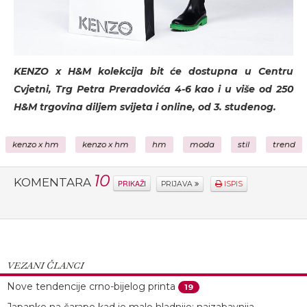
KENZO x H&M kolekcija bit će dostupna u Centru
Cvjetni, Trg Petra Preradovića 4-6 kao i u više od 250
H&M trgovina diljem svijeta i online, od 3. studenog.
kenzo x hm
kenzo x hm
hm
moda
stil
trend
10
KOMENTARA
PRIKAŽI
PRIJAVA
ISPIS
VEZANI ČLANCI
Nove tendencije crno-bijelog printa
19