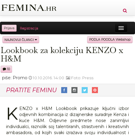
Prijava
Registracija
Sreća
Ljepota
Zdravlje
Vitkost
NAJNOVIJI ČLANCI
PODLA POODLA Webshop
Lookbook za kolekciju KENZO x
Moda
Ljubav
Relax
Putovanja
Recepti
H&M
Proizvodi
Knjige
Cool
10
piše: Promo
10.10.2016. 14:00
Foto: Press
PRATITE FEMINU
K
ENZO x H&M Lookbook prikazuje ključni izbor
odjevnih kombinacija iz dizajnerske suradnje Kenza i
kuće H&M. Odjevne predmete nose zanimljivi
individualci, raznolik soj talentiranih, strastvenih i kreativnih
ambasadora, od kojih svaki izražava svoju individualnost i