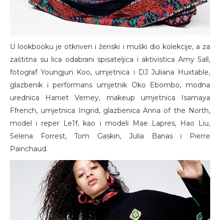
U lookbooku je otkriven i ženski i muški dio kolekcije, a za
zaštitna su lica odabrani spisateljica i aktivistica Amy Sall,
fotograf Youngjun Koo, umjetnica i DJ Juliana Huxtable,
glazbenik i performans umjetnik Oko Ebombo, modna
urednica Harriet Verney, makeup umjetnica Isamaya
Ffrench, umjetnica Ingrid, glazbenica Anna of the North,
model i reper Le1f, kao i modeli Mae Lapres, Hao Liu,
Selena Forrest, Tom Gaskin, Julia Banas i Pierre
Painchaud.