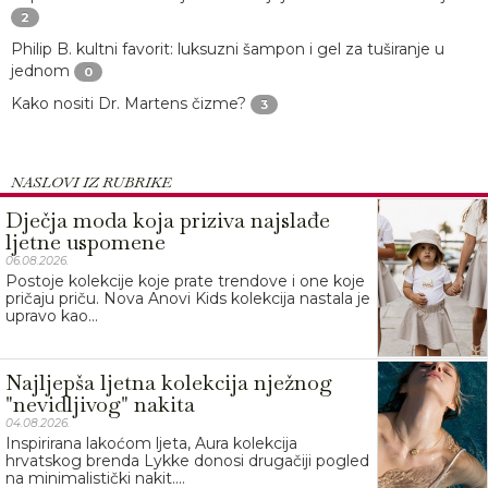
2
Philip B. kultni favorit: luksuzni šampon i gel za tuširanje u
jednom
0
Kako nositi Dr. Martens čizme?
3
NASLOVI IZ RUBRIKE
Dječja moda koja priziva najslađe
ljetne uspomene
06.08.2026.
Postoje kolekcije koje prate trendove i one koje
pričaju priču. Nova Anovi Kids kolekcija nastala je
upravo kao...
Najljepša ljetna kolekcija nježnog
"nevidljivog" nakita
04.08.2026.
Inspirirana lakoćom ljeta, Aura kolekcija
hrvatskog brenda Lykke donosi drugačiji pogled
na minimalistički nakit....