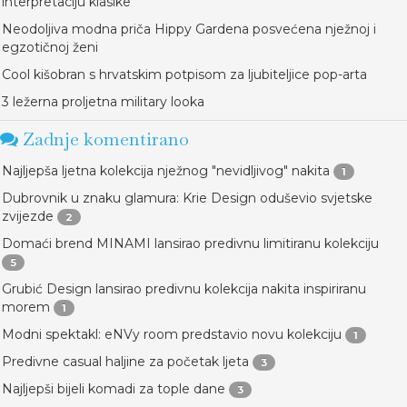
interpretaciju klasike
Neodoljiva modna priča Hippy Gardena posvećena nježnoj i
egzotičnoj ženi
Cool kišobran s hrvatskim potpisom za ljubiteljice pop-arta
3 ležerna proljetna military looka
Zadnje komentirano
Najljepša ljetna kolekcija nježnog "nevidljivog" nakita
1
Dubrovnik u znaku glamura: Krie Design oduševio svjetske
zvijezde
2
Domaći brend MINAMI lansirao predivnu limitiranu kolekciju
5
Grubić Design lansirao predivnu kolekcija nakita inspiriranu
morem
1
Modni spektakl: eNVy room predstavio novu kolekciju
1
Predivne casual haljine za početak ljeta
3
Najljepši bijeli komadi za tople dane
3