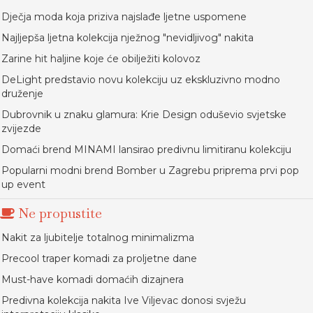
Dječja moda koja priziva najslađe ljetne uspomene
Najljepša ljetna kolekcija nježnog "nevidljivog" nakita
Zarine hit haljine koje će obilježiti kolovoz
DeLight predstavio novu kolekciju uz ekskluzivno modno
druženje
Dubrovnik u znaku glamura: Krie Design oduševio svjetske
zvijezde
Domaći brend MINAMI lansirao predivnu limitiranu kolekciju
Popularni modni brend Bomber u Zagrebu priprema prvi pop
up event
Ne propustite
Nakit za ljubitelje totalnog minimalizma
Precool traper komadi za proljetne dane
Must-have komadi domaćih dizajnera
Predivna kolekcija nakita Ive Viljevac donosi svježu