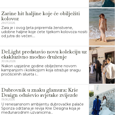
Zarine hit haljine koje će obilježiti
kolovoz
29.07.2026.
Zara je i ovog ljeta pripremila ženstvene,
udobne haljine koje ćete tijekom kolovoza nositi
od jutra do večeri....
DeLight predstavio novu kolekciju uz
ekskluzivno modno druženje
30.06.2026.
Nakon uspješne godine obilježene novom
kampanjom i kolekcijom koja istražuje snagu
pročišćenih silueta i...
Dubrovnik u znaku glamura: Krie
Design oduševio svjetske zvijezde
19.06.2026.
U renesansnom ambijentu dubrovačke palače
Sponza održana je revija Krie Designa koja je
međunarodnim uzvanicima...