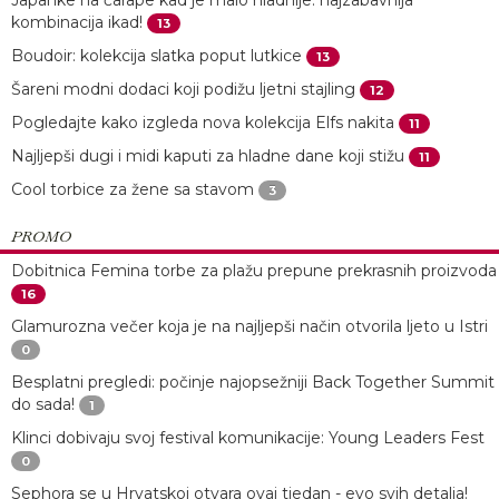
Japanke na čarape kad je malo hladnije: najzabavnija
kombinacija ikad!
13
Boudoir: kolekcija slatka poput lutkice
13
Šareni modni dodaci koji podižu ljetni stajling
12
Pogledajte kako izgleda nova kolekcija Elfs nakita
11
Najljepši dugi i midi kaputi za hladne dane koji stižu
11
Cool torbice za žene sa stavom
3
PROMO
Dobitnica Femina torbe za plažu prepune prekrasnih proizvoda
16
Glamurozna večer koja je na najljepši način otvorila ljeto u Istri
0
Besplatni pregledi: počinje najopsežniji Back Together Summit
do sada!
1
Klinci dobivaju svoj festival komunikacije: Young Leaders Fest
0
Sephora se u Hrvatskoj otvara ovaj tjedan - evo svih detalja!