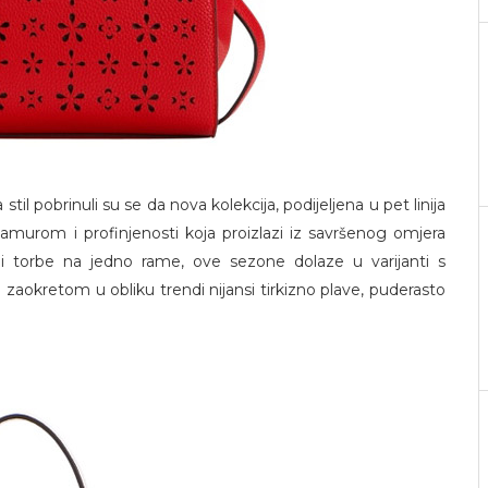
til pobrinuli su se da nova kolekcija, podijeljena u pet linija
lamurom i profinjenosti koja proizlazi iz savršenog omjera
o i torbe na jedno rame, ove sezone dolaze u varijanti s
m zaokretom u obliku trendi nijansi tirkizno plave, puderasto