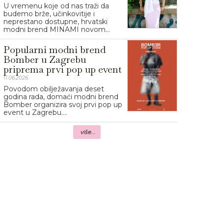
U vremenu koje od nas traži da
budemo brže, učinkovitije i
neprestano dostupne, hrvatski
modni brend MINAMI novom...
Popularni modni brend
Bomber u Zagrebu
priprema prvi pop up event
11.06.2026.
Povodom obilježavanja deset
godina rada, domaći modni brend
Bomber organizira svoj prvi pop up
event u Zagrebu....
više...