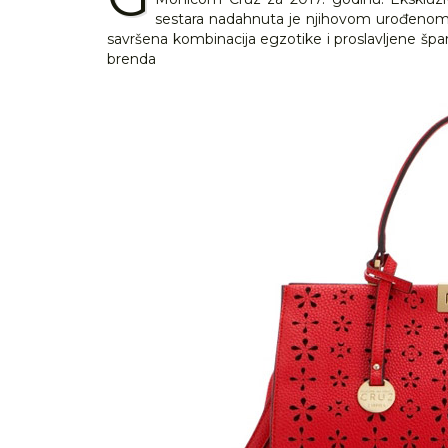
sestara nadahnuta je njihovom urođenom
savršena kombinacija egzotike i proslavljene španj
brenda