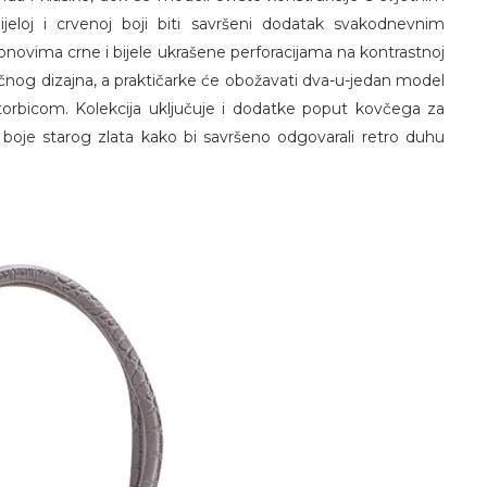
ijeloj i crvenoj boji biti savršeni dodatak svakodnevnim
onovima crne i bijele ukrašene perforacijama na kontrastnoj
bičnog dizajna, a praktičarke će obožavati dva-u-jedan model
torbicom. Kolekcija uključuje i dodatke poput kovčega za
 boje starog zlata kako bi savršeno odgovarali retro duhu