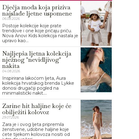
Dječja moda koja priziva
najslađe ljetne uspomene
06.08.2026.
Postoje kolekcije koje prate
trendove i one koje pričaju priču.
Nova Anovi Kids kolekcija nastala je
upravo kao...
Najljepša ljetna kolekcija
nježnog "nevidljivog"
nakita
04.08.2026.
Inspirirana lakoćom ljeta, Aura
kolekcija hrvatskog brenda Lykke
donosi drugačiji pogled na
minimalistički nakit....
Zarine hit haljine koje će
obilježiti kolovoz
29.07.2026.
Zara je i ovog ljeta pripremila
ženstvene, udobne haljine koje
ćete tijekom kolovoza nositi od