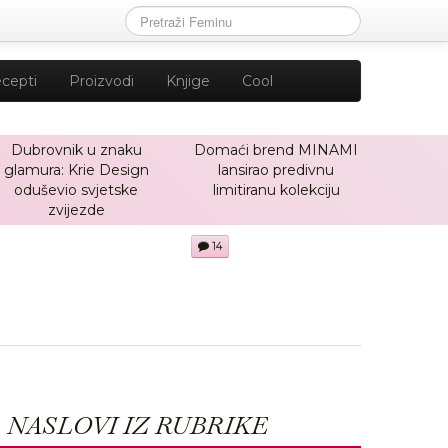
cepti
Proizvodi
Knjige
Cool
Dubrovnik u znaku
Domaći brend MINAMI
glamura: Krie Design
lansirao predivnu
oduševio svjetske
limitiranu kolekciju
zvijezde
14
NASLOVI IZ RUBRIKE