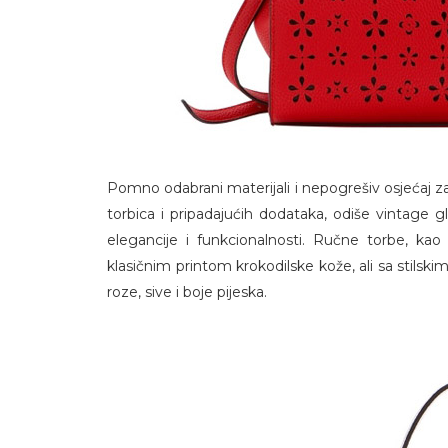
Pomno odabrani materijali i nepogrešiv osjećaj za s
torbica i pripadajućih dodataka, odiše vintage g
elegancije i funkcionalnosti. Ručne torbe, ka
klasičnim printom krokodilske kože, ali sa stilski
roze, sive i boje pijeska.