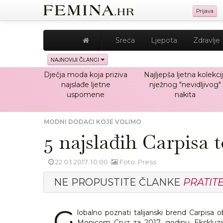
Prijava
Sreća
Ljepota
Zdravlje
NAJNOVIJI ČLANCI
Dječja moda koja priziva
Najljepša ljetna kolekci
najslađe ljetne
nježnog "nevidljivog"
uspomene
nakita
MODNI DODACI KOJE VOLIMO
5 najslađih Carpisa 
22.03.2017. 10:00
Foto: Press
NE PROPUSTITE ČLANKE
PRATIT
G
lobalno poznati talijanski brend Carpisa
Monicom Cruz za 2017. godinu. Ekskluzivn