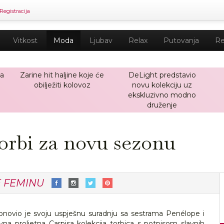
Registracija
Vitkost
Moda
Ljubav
Relax
Putovanja
Re
ja
Zarine hit haljine koje će
DeLight predstavio
obilježiti kolovoz
novu kolekciju uz
ekskluzivno modno
druženje
torbi za novu sezonu
E FEMINU
 obnovio je svoju uspješnu suradnju sa sestrama Penélope i
a proljetna Carpisa kolekcija torbica s potpisom slavnih