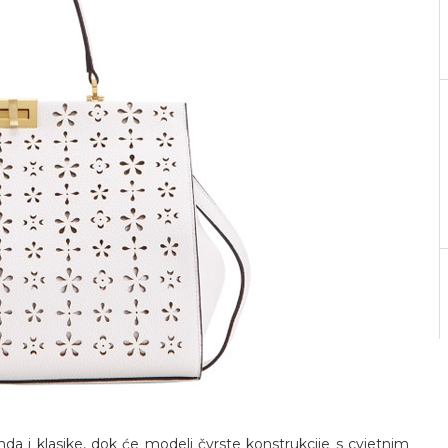
da i klasike, dok će modeli čvrste konstrukcije s cvjetnim