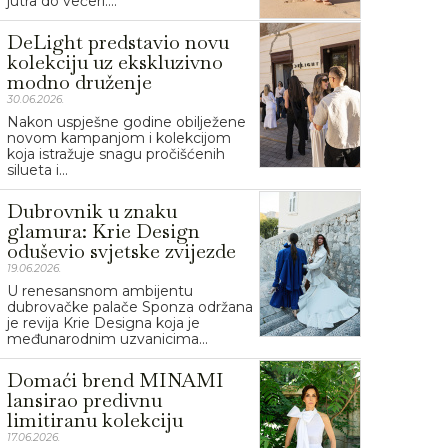
jutra do večeri....
DeLight predstavio novu
kolekciju uz ekskluzivno
modno druženje
30.06.2026.
Nakon uspješne godine obilježene
novom kampanjom i kolekcijom
koja istražuje snagu pročišćenih
silueta i...
Dubrovnik u znaku
glamura: Krie Design
oduševio svjetske zvijezde
19.06.2026.
U renesansnom ambijentu
dubrovačke palače Sponza održana
je revija Krie Designa koja je
međunarodnim uzvanicima...
Domaći brend MINAMI
lansirao predivnu
limitiranu kolekciju
17.06.2026.