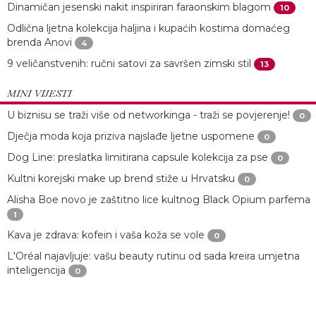
Dinamičan jesenski nakit inspiriran faraonskim blagom
10
Odlična ljetna kolekcija haljina i kupaćih kostima domaćeg
brenda Anovi
4
9 veličanstvenih: ručni satovi za savršen zimski stil
13
MINI VIJESTI
U biznisu se traži više od networkinga - traži se povjerenje!
0
Dječja moda koja priziva najslađe ljetne uspomene
0
Dog Line: preslatka limitirana capsule kolekcija za pse
0
Kultni korejski make up brend stiže u Hrvatsku
0
Alisha Boe novo je zaštitno lice kultnog Black Opium parfema
1
Kava je zdrava: kofein i vaša koža se vole
0
L'Oréal najavljuje: vašu beauty rutinu od sada kreira umjetna
inteligencija
0