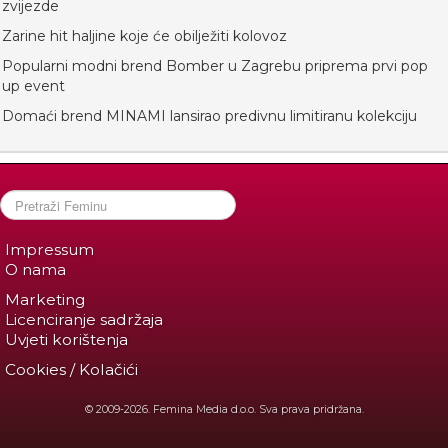
zvijezde
Zarine hit haljine koje će obilježiti kolovoz
Popularni modni brend Bomber u Zagrebu priprema prvi pop
up event
Domaći brend MINAMI lansirao predivnu limitiranu kolekciju
Impressum
O nama
Marketing
Licenciranje sadržaja
Uvjeti korištenja
Cookies / Kolačići
© 2009-2026. Femina Media d.o.o. Sva prava pridržana.