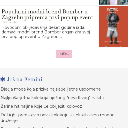
Popularni modni brend Bomber u
Zagrebu priprema prvi pop up event
11.06.2026.
Povodom obilježavanja deset godina rada,
domaći modni brend Bomber organizira svoj
prvi pop up event u Zagrebu....
više...
Još na Femini
Dječja moda koja priziva najslađe ljetne uspomene
Najljepša ljetna kolekcija nježnog "nevidljivog" nakita
Zarine hit haljine koje će obilježiti kolovoz
DeLight predstavio novu kolekciju uz ekskluzivno modno
druženje