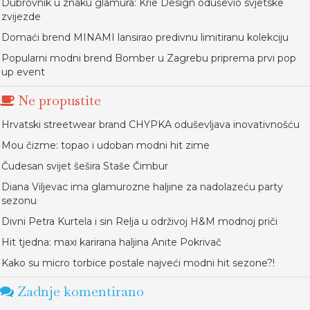
Dubrovnik u znaku glamura: Krie Design oduševio svjetske
zvijezde
Domaći brend MINAMI lansirao predivnu limitiranu kolekciju
Popularni modni brend Bomber u Zagrebu priprema prvi pop
up event
Ne propustite
Hrvatski streetwear brand CHYPKA oduševljava inovativnošću
Mou čizme: topao i udoban modni hit zime
Čudesan svijet šešira Staše Čimbur
Diana Viljevac ima glamurozne haljine za nadolazeću party
sezonu
Divni Petra Kurtela i sin Relja u održivoj H&M modnoj priči
Hit tjedna: maxi karirana haljina Anite Pokrivač
Kako su micro torbice postale najveći modni hit sezone?!
Zadnje komentirano