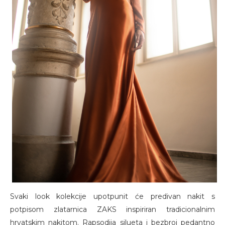
Svaki look kolekcije upotpunit će predivan nakit s
potpisom zlatarnica ZAKS inspiriran tradicionalnim
hrvatskim nakitom. Rapsodija silueta i bezbroj pedantno