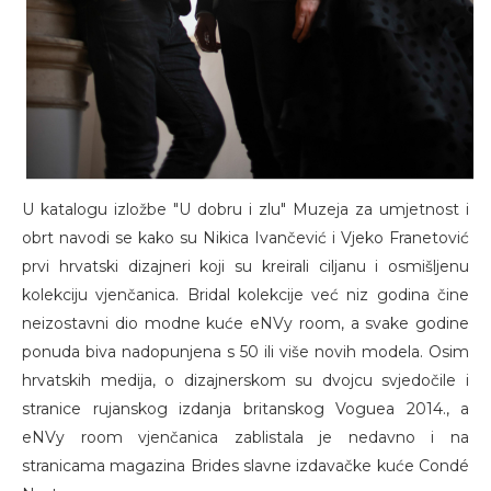
U katalogu izložbe "U dobru i zlu" Muzeja za umjetnost i
obrt navodi se kako su Nikica Ivančević i Vjeko Franetović
prvi hrvatski dizajneri koji su kreirali ciljanu i osmišljenu
kolekciju vjenčanica. Bridal kolekcije već niz godina čine
neizostavni dio modne kuće eNVy room, a svake godine
ponuda biva nadopunjena s 50 ili više novih modela. Osim
hrvatskih medija, o dizajnerskom su dvojcu svjedočile i
stranice rujanskog izdanja britanskog Voguea 2014., a
eNVy room vjenčanica zablistala je nedavno i na
stranicama magazina Brides slavne izdavačke kuće Condé