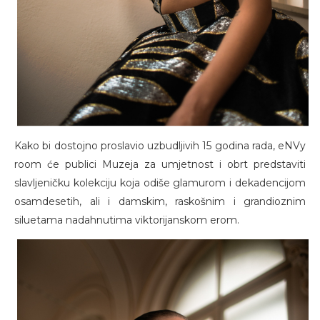
Kako bi dostojno proslavio uzbudljivih 15 godina rada, eNVy
room će publici Muzeja za umjetnost i obrt predstaviti
slavljeničku kolekciju koja odiše glamurom i dekadencijom
osamdesetih, ali i damskim, raskošnim i grandioznim
siluetama nadahnutima viktorijanskom erom.