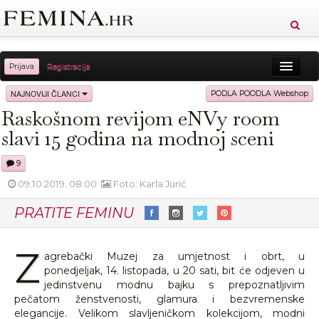
Prijava
Registracija
Sreća
Ljepota
Zdravlje
Vitkost
NAJNOVIJI ČLANCI
PODLA POODLA Webshop
Raskošnom revijom eNVy room
Moda
Ljubav
Relax
Putovanja
Recepti
slavi 15 godina na modnoj sceni
Proizvodi
Knjige
Cool
9
09.10.2019. 08:00
Foto: Karla Jurić
PRATITE FEMINU
Z
agrebački Muzej za umjetnost i obrt, u
ponedjeljak, 14. listopada, u 20 sati, bit će odjeven u
jedinstvenu modnu bajku s prepoznatljivim
pečatom ženstvenosti, glamura i bezvremenske
elegancije. Velikom slavljeničkom kolekcijom, modni