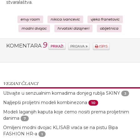
stvaralaštva.
envy room
nikica ivancevic
vjeko franetovic
modni dvojac
hrvatski dizajneri
obljetnica
9
KOMENTARA
PRIKAŽI
PRIJAVA
ISPIS
VEZANI ČLANCI
Uživajte u senzualnim komadima donjeg rublja SKINY
3
Najljepši proljetni modeli kombinezona
10
Modeli laganijih kaputa koje ćemo nositi prema proljetnim
danima
7
Omiljeni modni dvojac KLISAB vraća se na pistu Bipa
FASHION HR-a
1