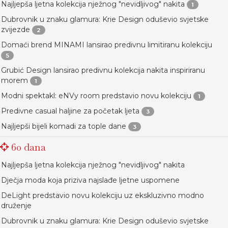
Najljepša ljetna kolekcija nježnog "nevidljivog" nakita
1
Dubrovnik u znaku glamura: Krie Design oduševio svjetske
zvijezde
2
Domaći brend MINAMI lansirao predivnu limitiranu kolekciju
5
Grubić Design lansirao predivnu kolekcija nakita inspiriranu
morem
1
Modni spektakl: eNVy room predstavio novu kolekciju
1
Predivne casual haljine za početak ljeta
3
Najljepši bijeli komadi za tople dane
3
60 dana
Najljepša ljetna kolekcija nježnog "nevidljivog" nakita
Dječja moda koja priziva najslađe ljetne uspomene
DeLight predstavio novu kolekciju uz ekskluzivno modno
druženje
Dubrovnik u znaku glamura: Krie Design oduševio svjetske