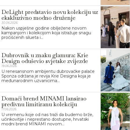
DeLight predstavio novu kolekciju uz
ekskluzivno modno druženje
30.06.2026.
Nakon uspješne godine obilježene novom
kampanjom i kolekcijom koja istražuje snagu
pročišćenih silueta i...
Dubrovnik u znaku glamura: Krie
Design oduševio svjetske zvijezde
19.06.2026.
U renesansnom ambijentu dubrovačke palače
Sponza održana je revija Krie Designa koja je
međunarodnim uzvanicima...
Domaći brend MINAMI lansirao
predivnu limitiranu kolekciju
17.06.2026.
U vremenu koje od nas traži da budemo brže,
učinkovitije i neprestano dostupne, hrvatski
modni brend MINAMI novom...