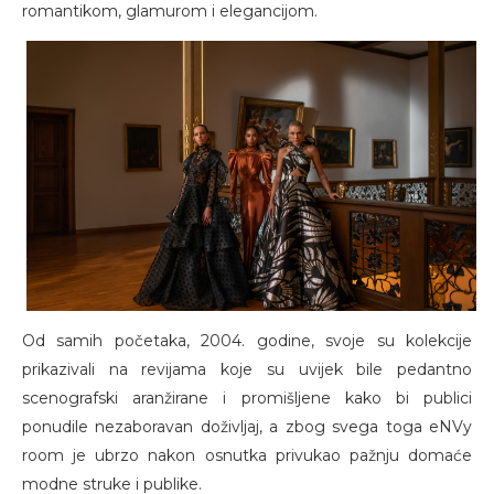
romantikom, glamurom i elegancijom.
Od samih početaka, 2004. godine, svoje su kolekcije
prikazivali na revijama koje su uvijek bile pedantno
scenografski aranžirane i promišljene kako bi publici
ponudile nezaboravan doživljaj, a zbog svega toga eNVy
room je ubrzo nakon osnutka privukao pažnju domaće
modne struke i publike.