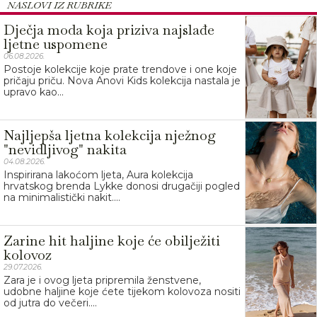
NASLOVI IZ RUBRIKE
Dječja moda koja priziva najslađe
ljetne uspomene
06.08.2026.
Postoje kolekcije koje prate trendove i one koje
pričaju priču. Nova Anovi Kids kolekcija nastala je
upravo kao...
Najljepša ljetna kolekcija nježnog
"nevidljivog" nakita
04.08.2026.
Inspirirana lakoćom ljeta, Aura kolekcija
hrvatskog brenda Lykke donosi drugačiji pogled
na minimalistički nakit....
Zarine hit haljine koje će obilježiti
kolovoz
29.07.2026.
Zara je i ovog ljeta pripremila ženstvene,
udobne haljine koje ćete tijekom kolovoza nositi
od jutra do večeri....