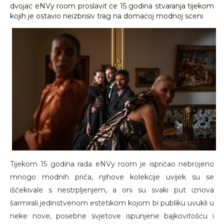
dvojac eNVy room proslavit će 15 godina stvaranja tijekom
kojih je ostavio neizbrisiv trag na domaćoj modnoj sceni
Tijekom 15 godina rada eNVy room je ispričao nebrojeno
mnogo modnih priča, njihove kolekcije uvijek su se
iščekivale s nestrpljenjem, a oni su svaki put iznova
šarmirali jedinstvenom estetikom kojom bi publiku uvukli u
neke nove, posebne svjetove ispunjene bajkovitošću i