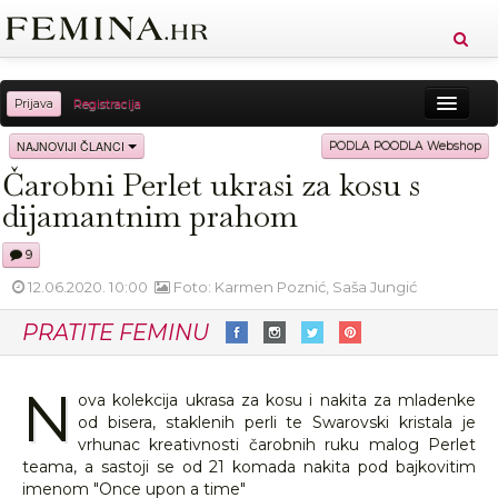
Prijava
Registracija
Sreća
Ljepota
Zdravlje
Vitkost
NAJNOVIJI ČLANCI
PODLA POODLA Webshop
Čarobni Perlet ukrasi za kosu s
Moda
Ljubav
Relax
Putovanja
Recepti
dijamantnim prahom
Proizvodi
Knjige
Cool
9
12.06.2020. 10:00
Foto: Karmen Poznić, Saša Jungić
PRATITE FEMINU
N
ova kolekcija ukrasa za kosu i nakita za mladenke
od bisera, staklenih perli te Swarovski kristala je
vrhunac kreativnosti čarobnih ruku malog Perlet
teama, a sastoji se od 21 komada nakita pod bajkovitim
imenom "Once upon a time"