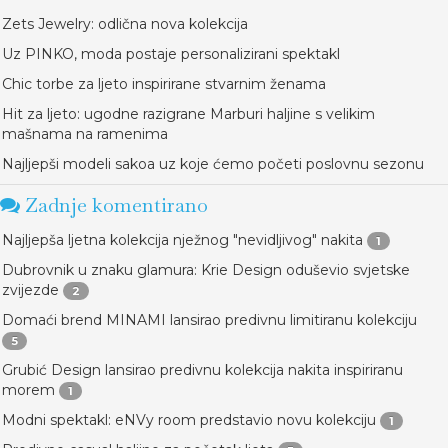
Zets Jewelry: odlična nova kolekcija
Uz PINKO, moda postaje personalizirani spektakl
Chic torbe za ljeto inspirirane stvarnim ženama
Hit za ljeto: ugodne razigrane Marburi haljine s velikim
mašnama na ramenima
Najljepši modeli sakoa uz koje ćemo početi poslovnu sezonu
Zadnje komentirano
Najljepša ljetna kolekcija nježnog "nevidljivog" nakita
1
Dubrovnik u znaku glamura: Krie Design oduševio svjetske
zvijezde
2
Domaći brend MINAMI lansirao predivnu limitiranu kolekciju
5
Grubić Design lansirao predivnu kolekcija nakita inspiriranu
morem
1
Modni spektakl: eNVy room predstavio novu kolekciju
1