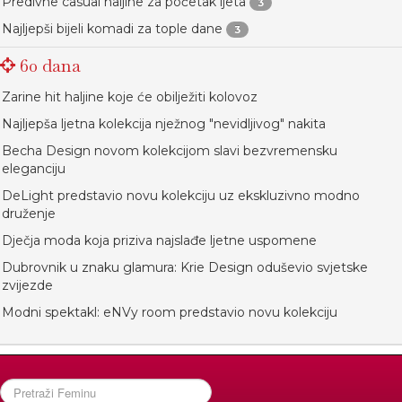
Predivne casual haljine za početak ljeta
3
Najljepši bijeli komadi za tople dane
3
60 dana
Zarine hit haljine koje će obilježiti kolovoz
Najljepša ljetna kolekcija nježnog "nevidljivog" nakita
Becha Design novom kolekcijom slavi bezvremensku
eleganciju
DeLight predstavio novu kolekciju uz ekskluzivno modno
druženje
Dječja moda koja priziva najslađe ljetne uspomene
Dubrovnik u znaku glamura: Krie Design oduševio svjetske
zvijezde
Modni spektakl: eNVy room predstavio novu kolekciju