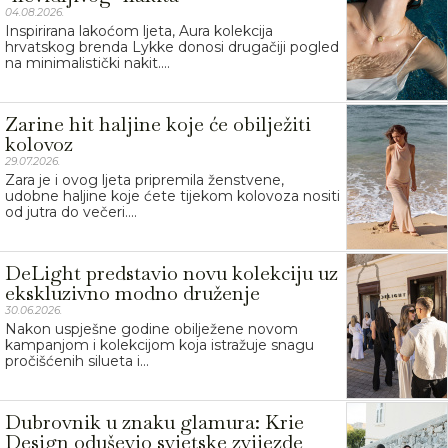
04.08.2026.
Inspirirana lakoćom ljeta, Aura kolekcija
hrvatskog brenda Lykke donosi drugačiji pogled
na minimalistički nakit....
Zarine hit haljine koje će obilježiti
kolovoz
29.07.2026.
Zara je i ovog ljeta pripremila ženstvene,
udobne haljine koje ćete tijekom kolovoza nositi
od jutra do večeri....
DeLight predstavio novu kolekciju uz
ekskluzivno modno druženje
30.06.2026.
Nakon uspješne godine obilježene novom
kampanjom i kolekcijom koja istražuje snagu
pročišćenih silueta i...
Dubrovnik u znaku glamura: Krie
Design oduševio svjetske zvijezde