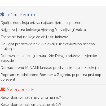
Još na Femini
Dječja moda koja priziva najslađe ljetne uspomene
Najljepša ljetna kolekcija nježnog "nevidljivog" nakita
Zarine hit haljine koje će obilježiti kolovoz
DeLight predstavio novu kolekciju uz ekskluzivno modno
druženje
Dubrovnik u znaku glamura: Krie Design oduševio svjetske
zvijezde
Domaći brend MINAMI lansirao predivnu limitiranu kolekciju
Popularni modni brend Bomber u Zagrebu priprema prvi pop
up event
Ne propustite
Kako iskombinirati malu crnu haljinu?
Kako iskombinirati crno-zlatne hlače?