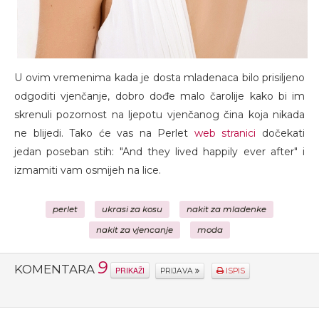
U ovim vremenima kada je dosta mladenaca bilo prisiljeno
odgoditi vjenčanje, dobro dođe malo čarolije kako bi im
skrenuli pozornost na ljepotu vjenčanog čina koja nikada
ne blijedi. Tako će vas na Perlet
web stranici
dočekati
jedan poseban stih: "And they lived happily ever after" i
izmamiti vam osmijeh na lice.
perlet
ukrasi za kosu
nakit za mladenke
nakit za vjencanje
moda
9
KOMENTARA
PRIKAŽI
PRIJAVA
ISPIS