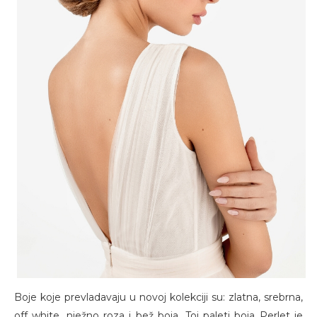
Boje koje prevladavaju u novoj kolekciji su: zlatna, srebrna,
off white, nježno roza i bež boja. Toj paleti boja Perlet je