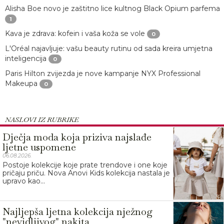
Alisha Boe novo je zaštitno lice kultnog Black Opium parfema
1
Kava je zdrava: kofein i vaša koža se vole
0
L'Oréal najavljuje: vašu beauty rutinu od sada kreira umjetna
inteligencija
0
Paris Hilton zvijezda je nove kampanje NYX Professional
Makeupa
0
NASLOVI IZ RUBRIKE
Dječja moda koja priziva najslađe
ljetne uspomene
06.08.2026.
Postoje kolekcije koje prate trendove i one koje
pričaju priču. Nova Anovi Kids kolekcija nastala je
upravo kao...
Najljepša ljetna kolekcija nježnog
"nevidljivog" nakita