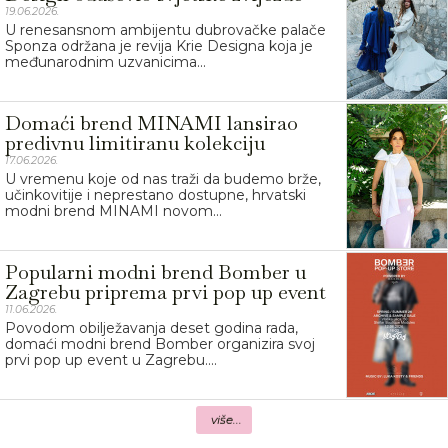
19.06.2026.
U renesansnom ambijentu dubrovačke palače
Sponza održana je revija Krie Designa koja je
međunarodnim uzvanicima...
Domaći brend MINAMI lansirao
predivnu limitiranu kolekciju
17.06.2026.
U vremenu koje od nas traži da budemo brže,
učinkovitije i neprestano dostupne, hrvatski
modni brend MINAMI novom...
Popularni modni brend Bomber u
Zagrebu priprema prvi pop up event
11.06.2026.
Povodom obilježavanja deset godina rada,
domaći modni brend Bomber organizira svoj
prvi pop up event u Zagrebu....
više...