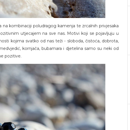
a na kombinaciji poludragog kamenja te zrcalnih privjesaka
pozitivnim utjecajem na sve nas. Motivi koji se pojavljuju u
dnosti kojima svatko od nas teži - sloboda, čistoća, dobrota,
ica, medvjedić, kornjača, bubamara i djetelina samo su neki od
ne pozitive.