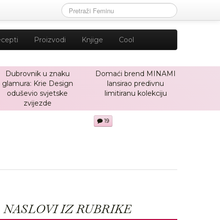
cepti
Proizvodi
Knjige
Cool
Dubrovnik u znaku
Domaći brend MINAMI
glamura: Krie Design
lansirao predivnu
oduševio svjetske
limitiranu kolekciju
zvijezde
19
NASLOVI IZ RUBRIKE