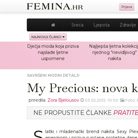
Prijava
Sreća
Ljepota
Zdravlje
NAJNOVIJI ČLANCI
Dječja moda koja priziva
Najljepša ljetna kolekci
najslađe ljetne
nježnog "nevidljivog"
uspomene
nakita
SAVRŠENI MODNI DETALJI
My Precious: nova k
priredila:
Zora Bjelousov
03.02.2015. 10:00
Foto: 
NE PROPUSTITE ČLANKE
PRATIT
S
latki i mladenački brend nakita Sexy Ple
energijom i priziva sunčane proljetne dane..