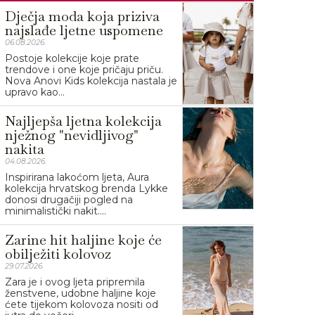
Dječja moda koja priziva
najslađe ljetne uspomene
06.08.2026.
Postoje kolekcije koje prate
trendove i one koje pričaju priču.
Nova Anovi Kids kolekcija nastala je
upravo kao...
Najljepša ljetna kolekcija
nježnog "nevidljivog"
nakita
04.08.2026.
Inspirirana lakoćom ljeta, Aura
kolekcija hrvatskog brenda Lykke
donosi drugačiji pogled na
minimalistički nakit....
Zarine hit haljine koje će
obilježiti kolovoz
29.07.2026.
Zara je i ovog ljeta pripremila
ženstvene, udobne haljine koje
ćete tijekom kolovoza nositi od