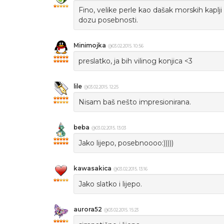
Fino, velike perle kao dašak morskih kaplji 
dozu posebnosti.
Minimojka
@03.02.2015. 10:56
preslatko, ja bih vilinog konjica <3
lile
@03.02.2015. 12:25
Nisam baš nešto impresionirana.
beba
@03.02.2015. 13:03
Jako lijepo, posebnoooo:)))))
kawasakica
@03.02.2015. 13:16
Jako slatko i lijepo.
aurora52
@03.02.2015. 15:23