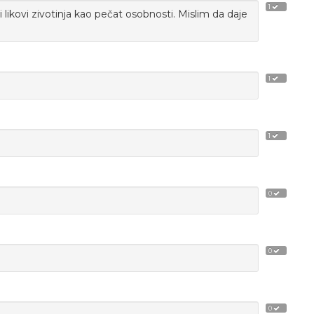
1
i likovi zivotinja kao pečat osobnosti. Mislim da daje
1
1
0
0
0