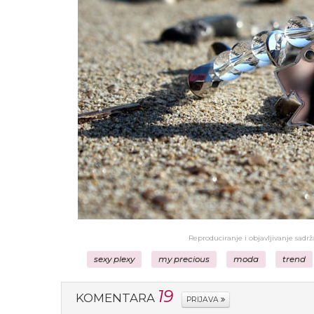
Reproduciranje i objavljivanje sadr
sexy plexy
my precious
moda
trend
19
KOMENTARA
PRIJAVA