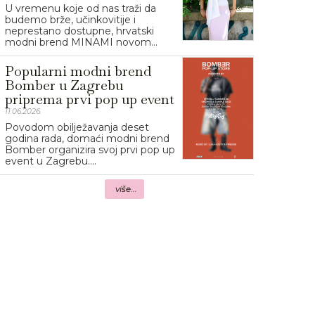
U vremenu koje od nas traži da
budemo brže, učinkovitije i
neprestano dostupne, hrvatski
modni brend MINAMI novom...
Popularni modni brend
Bomber u Zagrebu
priprema prvi pop up event
11.06.2026.
Povodom obilježavanja deset
godina rada, domaći modni brend
Bomber organizira svoj prvi pop up
event u Zagrebu....
više...