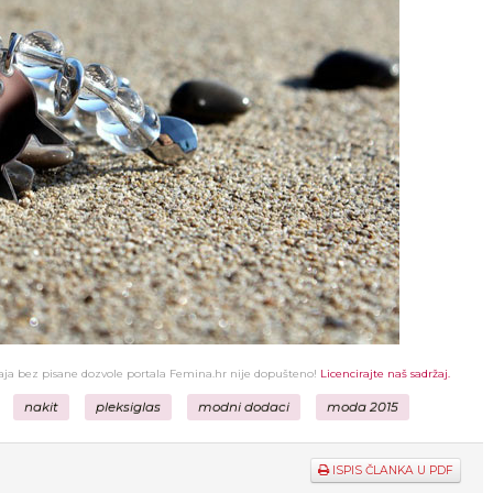
žaja bez pisane dozvole portala Femina.hr nije dopušteno!
Licencirajte naš sadržaj.
nakit
pleksiglas
modni dodaci
moda 2015
ISPIS ČLANKA U PDF