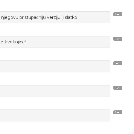
2
a njegovu pristupačniju verziju :) slatko
1
e životinjice!
1
1
2