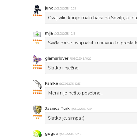
junx
@03.02.2015. 10:05
Ovaj vilin konjic malo baca na Sovilja, ali n
mija
@03.02.2015. 10:16
Sviđa mi se ovaj nakit i naravno te preslatk
glamurlover
@03.02.2015. 10:20
Slatko i nježno.
Famke
@03.02.2015. 10:33
Meni nije nešto posebno....
Jasnica Turk
@03.02.2015. 10:34
Slatko je, simpa :)
gogsa
@03.02.2015. 10:45