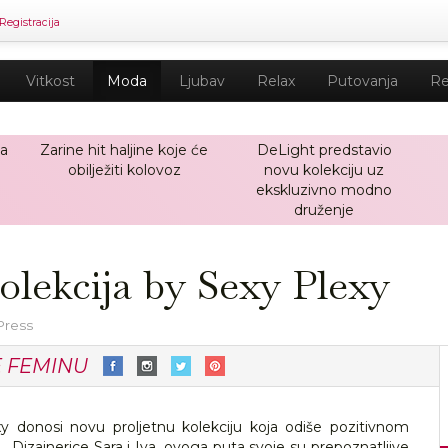
Registracija
Vitkost
Moda
Ljubav
Relax
Putovanja
Re
ja
Zarine hit haljine koje će
DeLight predstavio
obilježiti kolovoz
novu kolekciju uz
ekskluzivno modno
druženje
olekcija by Sexy Plexy
Press
E FEMINU
xy donosi novu proljetnu kolekciju koja odiše pozitivnom
. Dizajnerice Sara i Iva, ovoga puta svoje su prepoznatljive