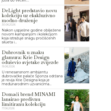
jutra do večeri....
DeLight predstavio novu
kolekciju uz ekskluzivno
modno druženje
30.06.2026.
Nakon uspješne godine obilježene
novom kampanjom i kolekcijom
koja istražuje snagu pročišćenih
silueta i...
Dubrovnik u znaku
glamura: Krie Design
oduševio svjetske zvijezde
19.06.2026.
U renesansnom ambijentu
dubrovačke palače Sponza održana
je revija Krie Designa koja je
međunarodnim uzvanicima...
Domaći brend MINAMI
lansirao predivnu
limitiranu kolekciju
17.06.2026.