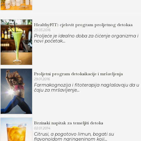
HealthyFIT: cjelovit program proljetnog detoksa
23.03.2016.
Proljeće je idealno doba za čićenje organizma i
novi početak...
Proljetni program detoksikacije i mršavljenja
29.01.2016.
Farmakognozija i fitoterapija naglašavaju da u
čaju za mršavljenje...
Brzinski napitak za temeljiti detoks
02.01.2014.
Citrusi, a pogotovo limun, bogati su
flavonoidom naringeninom koji...