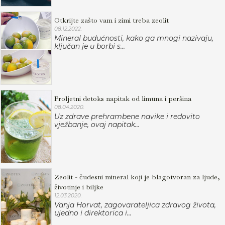
Otkrijte zašto vam i zimi treba zeolit
08.12.2022.
Mineral budućnosti, kako ga mnogi nazivaju,
ključan je u borbi s...
Proljetni detoks napitak od limuna i peršina
08.04.2020.
Uz zdrave prehrambene navike i redovito
vježbanje, ovaj napitak...
Zeolit - čudesni mineral koji je blagotvoran za ljude,
životinje i biljke
12.03.2020.
Vanja Horvat, zagovarateljica zdravog života,
ujedno i direktorica i...