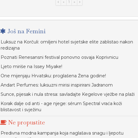
«
1
»
Još na Femini
Luksuz na Korčuli: omiljeni hotel svjetske elite zablistao nakon
redizajna
Poznati Renesansni festival ponovno osvaja Koprivnicu
Ljeto miriše na Issey Miyake!
One mijenjaju Hrvatsku: proglašena Žena godine!
Andart Perfumes: luksuzni mirisi inspirirani Jadranom
Sunce, pijesak i nula stresa: savladajte Kegelove vježbe na plaži
Korak dalje od anti - age njege: sérum Spectral vraća koži
blistavost i svježinu
Ne propustite
Predivna modna kampanja koja naglašava snagu i ljepotu