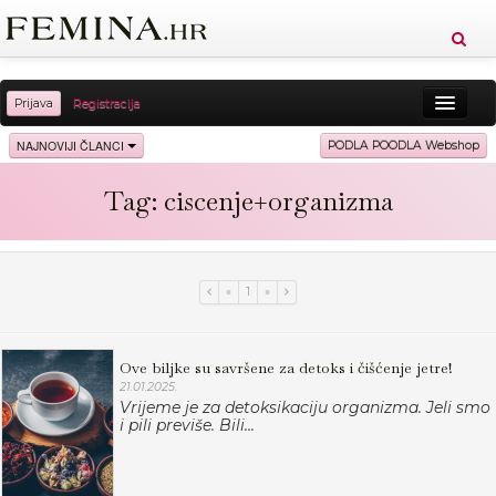
Prijava
Registracija
Sreća
Ljepota
Zdravlje
Vitkost
NAJNOVIJI ČLANCI
PODLA POODLA Webshop
Moda
Ljubav
Relax
Putovanja
Recepti
Tag: ciscenje+organizma
Proizvodi
Knjige
Cool
«
1
»
Ove biljke su savršene za detoks i čišćenje jetre!
21.01.2025.
Vrijeme je za detoksikaciju organizma. Jeli smo
i pili previše. Bili...