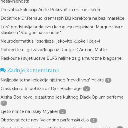
nesavršenosti!
Preslatka kolekcija Anite Pokrivač za mame i kćeri
Dobitnice Dr.Renaud kremastih BB korektora na bazi marelice
Loré predstavlja prekrasnu kampanju inspiriranu Marquezovim
klasikom "Sto godina samoće"
Neurodermatitis i psorijaza: ljekovite kupke i čajevi
Pobijedite u igri zavođenja uz Rouge D'Armani Matte
Raskošne i svjetlucave ELFS haljine za glamurozne blagdane!
Zadnje komentirano
Najljepša ljetna kolekcija nježnog "nevidljivog" nakita
1
Glass skin u tri poteza uz Dior Backstage
2
Alisha Boe novo je zaštitno lice kultnog Black Opium parfema
1
Ljeto miriše na Issey Miyake!
2
Obožavat ćete novi Valentino parfemski duo
2