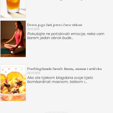
Detox joga čisti jetru i čuva vitkost
15.01.2013.
Pokušajte ne potiskivati emocije, neka vam
barem jedan obrok bude...
Postblagdanski čistači: limun, ananas i artičoka
02.01.2013.
Ako ste tijekom blagdana svoje tijelo
bombardirali masnom, teškom i...