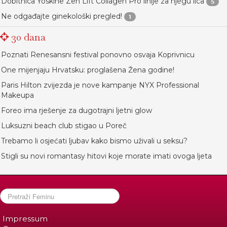
Dobitnica Yoskine Zen Lift Collagen Pro linije za njegu lica
5
Ne odgađajte ginekološki pregled!
1
30 dana
Poznati Renesansni festival ponovno osvaja Koprivnicu
One mijenjaju Hrvatsku: proglašena Žena godine!
Paris Hilton zvijezda je nove kampanje NYX Professional
Makeupa
Foreo ima rješenje za dugotrajni ljetni glow
Luksuzni beach club stigao u Poreč
Trebamo li osjećati ljubav kako bismo uživali u seksu?
Stigli su novi romantasy hitovi koje morate imati ovoga ljeta
Impressum