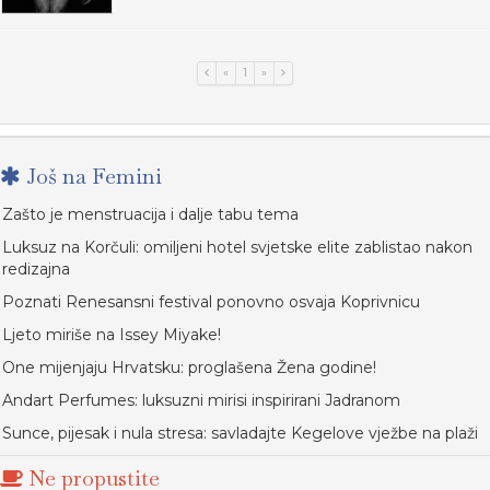
«
1
»
Još na Femini
Zašto je menstruacija i dalje tabu tema
Luksuz na Korčuli: omiljeni hotel svjetske elite zablistao nakon
redizajna
Poznati Renesansni festival ponovno osvaja Koprivnicu
Ljeto miriše na Issey Miyake!
One mijenjaju Hrvatsku: proglašena Žena godine!
Andart Perfumes: luksuzni mirisi inspirirani Jadranom
Sunce, pijesak i nula stresa: savladajte Kegelove vježbe na plaži
Ne propustite