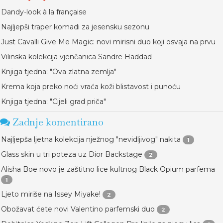
Dandy-look à la française
Najljepši traper komadi za jesensku sezonu
Just Cavalli Give Me Magic: novi mirisni duo koji osvaja na prvu
Vilinska kolekcija vjenčanica Sandre Haddad
Knjiga tjedna: "Ova zlatna zemlja"
Krema koja preko noći vraća koži blistavost i punoću
Knjiga tjedna: "Cijeli grad priča"
Zadnje komentirano
Najljepša ljetna kolekcija nježnog "nevidljivog" nakita
1
Glass skin u tri poteza uz Dior Backstage
2
Alisha Boe novo je zaštitno lice kultnog Black Opium parfema
1
Ljeto miriše na Issey Miyake!
2
Obožavat ćete novi Valentino parfemski duo
2