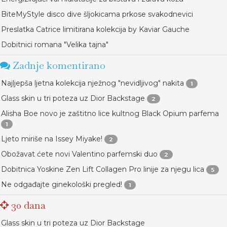
BiteMyStyle disco dive šljokicama prkose svakodnevici
Preslatka Catrice limitirana kolekcija by Kaviar Gauche
Dobitnici romana "Velika tajna"
Zadnje komentirano
Najljepša ljetna kolekcija nježnog "nevidljivog" nakita
1
Glass skin u tri poteza uz Dior Backstage
2
Alisha Boe novo je zaštitno lice kultnog Black Opium parfema
1
Ljeto miriše na Issey Miyake!
2
Obožavat ćete novi Valentino parfemski duo
2
Dobitnica Yoskine Zen Lift Collagen Pro linije za njegu lica
5
Ne odgađajte ginekološki pregled!
1
30 dana
Glass skin u tri poteza uz Dior Backstage