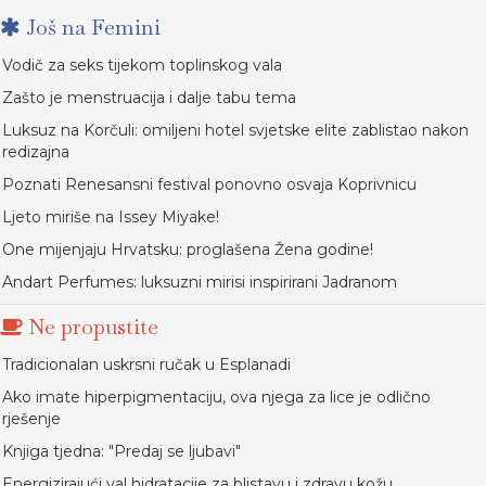
Još na Femini
Vodič za seks tijekom toplinskog vala
Zašto je menstruacija i dalje tabu tema
Luksuz na Korčuli: omiljeni hotel svjetske elite zablistao nakon
redizajna
Poznati Renesansni festival ponovno osvaja Koprivnicu
Ljeto miriše na Issey Miyake!
One mijenjaju Hrvatsku: proglašena Žena godine!
Andart Perfumes: luksuzni mirisi inspirirani Jadranom
Ne propustite
Tradicionalan uskrsni ručak u Esplanadi
Ako imate hiperpigmentaciju, ova njega za lice je odlično
rješenje
Knjiga tjedna: "Predaj se ljubavi"
Energizirajući val hidratacije za blistavu i zdravu kožu