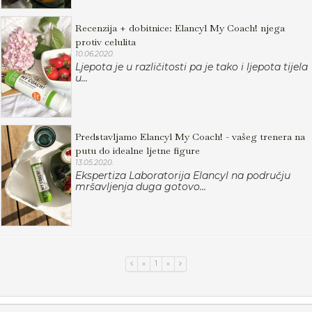
Recenzija + dobitnice: Elancyl My Coach! njega
protiv celulita
10.06.2020.
Ljepota je u različitosti pa je tako i ljepota tijela
u...
Predstavljamo Elancyl My Coach! - vašeg trenera na
putu do idealne ljetne figure
13.05.2020.
Ekspertiza Laboratorija Elancyl na području
mršavljenja duga gotovo...
«
1
»