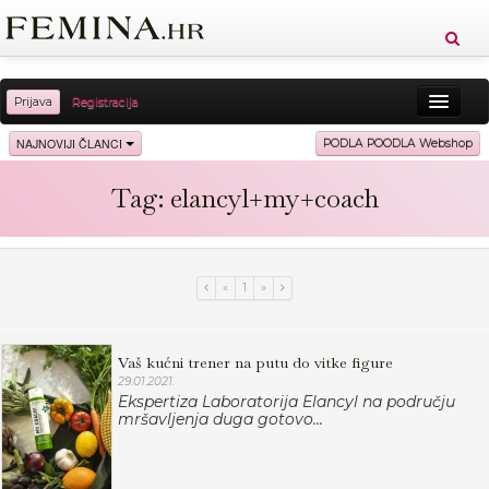
Prijava
Registracija
Sreća
Ljepota
Zdravlje
Vitkost
NAJNOVIJI ČLANCI
PODLA POODLA Webshop
Moda
Ljubav
Relax
Putovanja
Recepti
Tag: elancyl+my+coach
Proizvodi
Knjige
Cool
«
1
»
Vaš kućni trener na putu do vitke figure
29.01.2021.
Ekspertiza Laboratorija Elancyl na području
mršavljenja duga gotovo...