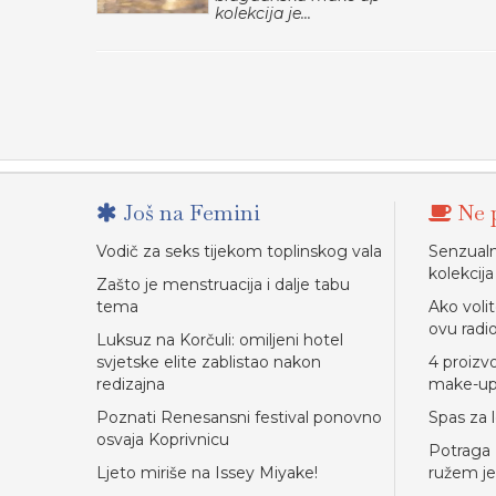
kolekcija je...
Još na Femini
Ne p
Vodič za seks tijekom toplinskog vala
Senzual
kolekcija
Zašto je menstruacija i dalje tabu
tema
Ako voli
ovu radi
Luksuz na Korčuli: omiljeni hotel
svjetske elite zablistao nakon
4 proizv
redizajna
make-u
Poznati Renesansni festival ponovno
Spas za 
osvaja Koprivnicu
Potraga 
Ljeto miriše na Issey Miyake!
ružem je