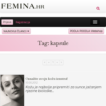
Prijava
Registracija
Sreća
Ljepota
Zdravlje
Vitkost
NAJNOVIJI ČLANCI
PODLA POODLA Webshop
Moda
Ljubav
Relax
Putovanja
Recepti
Tag: kapsule
Proizvodi
Knjige
Cool
«
1
»
Osnažite svoju kožu iznutra!
10.05.2012.
Kožu je najbolje pripremiti za sunce jačanjem
njezine biološke...