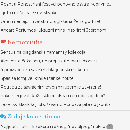
Poznati Renesansni festival ponovno osvaja Koprivnicu
Ljeto miriše na Issey Miyake!
One mijenjaju Hrvatsku: proglašena Žena godine!
Andart Perfumes: luksuzni mirisi inspirirani Jadranom
Ne propustite
Senzualna blagdanska Yamamay kolekcija
Ako volite čokoladu, ne propustite ovu radionicu
4 proizvoda za savršeni blagdanski make-up
Spas za lomljive, krhke i tanke nokte
Potraga za savršenim crvenim ružem je završena!
Kako njegovati kožu sklonu aknama u odrasloj dobi?
Jesenski klasik koji obožavamo – čupava pita od jabuka
Zadnje komentirano
Najljepša ljetna kolekcija nježnog "nevidljivog" nakita
1