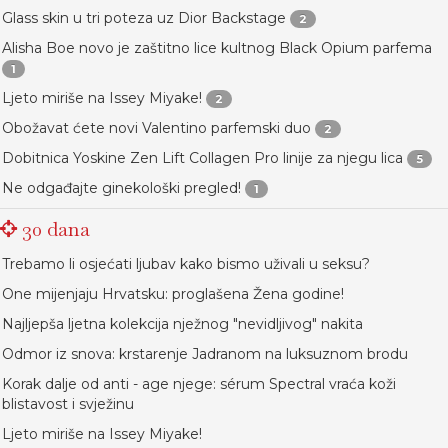
Glass skin u tri poteza uz Dior Backstage
2
Alisha Boe novo je zaštitno lice kultnog Black Opium parfema
1
Ljeto miriše na Issey Miyake!
2
Obožavat ćete novi Valentino parfemski duo
2
Dobitnica Yoskine Zen Lift Collagen Pro linije za njegu lica
5
Ne odgađajte ginekološki pregled!
1
30 dana
Trebamo li osjećati ljubav kako bismo uživali u seksu?
One mijenjaju Hrvatsku: proglašena Žena godine!
Najljepša ljetna kolekcija nježnog "nevidljivog" nakita
Odmor iz snova: krstarenje Jadranom na luksuznom brodu
Korak dalje od anti - age njege: sérum Spectral vraća koži
blistavost i svježinu
Ljeto miriše na Issey Miyake!