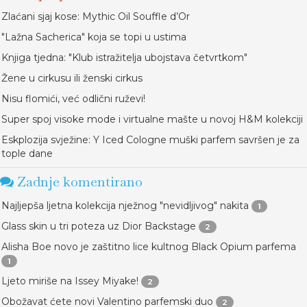
Zlaćani sjaj kose: Mythic Oil Souffle d’Or
"Lažna Sacherica" koja se topi u ustima
Knjiga tjedna: "Klub istražitelja ubojstava četvrtkom"
Žene u cirkusu ili ženski cirkus
Nisu flomići, već odlični ruževi!
Super spoj visoke mode i virtualne mašte u novoj H&M kolekciji
Eskplozija svježine: Y Iced Cologne muški parfem savršen je za
tople dane
Zadnje komentirano
Najljepša ljetna kolekcija nježnog "nevidljivog" nakita
1
Glass skin u tri poteza uz Dior Backstage
2
Alisha Boe novo je zaštitno lice kultnog Black Opium parfema
1
Ljeto miriše na Issey Miyake!
2
Obožavat ćete novi Valentino parfemski duo
2