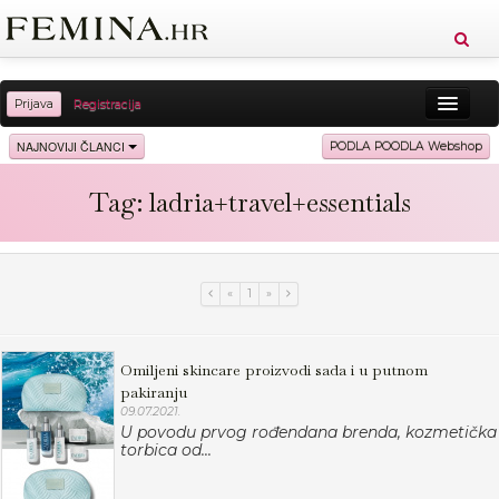
Prijava
Registracija
Sreća
Ljepota
Zdravlje
Vitkost
NAJNOVIJI ČLANCI
PODLA POODLA Webshop
Moda
Ljubav
Relax
Putovanja
Recepti
Tag: ladria+travel+essentials
Proizvodi
Knjige
Cool
«
1
»
Omiljeni skincare proizvodi sada i u putnom
pakiranju
09.07.2021.
U povodu prvog rođendana brenda, kozmetička
torbica od...