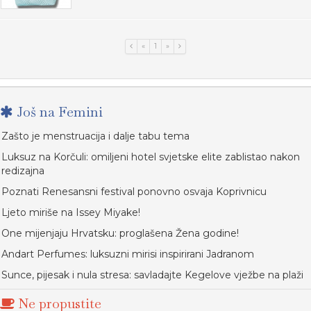
«
1
»
Još na Femini
Zašto je menstruacija i dalje tabu tema
Luksuz na Korčuli: omiljeni hotel svjetske elite zablistao nakon
redizajna
Poznati Renesansni festival ponovno osvaja Koprivnicu
Ljeto miriše na Issey Miyake!
One mijenjaju Hrvatsku: proglašena Žena godine!
Andart Perfumes: luksuzni mirisi inspirirani Jadranom
Sunce, pijesak i nula stresa: savladajte Kegelove vježbe na plaži
Ne propustite