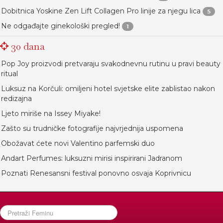
Dobitnica Yoskine Zen Lift Collagen Pro linije za njegu lica
5
Ne odgađajte ginekološki pregled!
1
30 dana
Pop Joy proizvodi pretvaraju svakodnevnu rutinu u pravi beauty
ritual
Luksuz na Korčuli: omiljeni hotel svjetske elite zablistao nakon
redizajna
Ljeto miriše na Issey Miyake!
Zašto su trudničke fotografije najvrjednija uspomena
Obožavat ćete novi Valentino parfemski duo
Andart Perfumes: luksuzni mirisi inspirirani Jadranom
Poznati Renesansni festival ponovno osvaja Koprivnicu