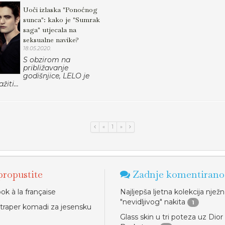
Uoči izlaska "Ponoćnog
sunca": kako je "Sumrak
saga" utjecala na
seksualne navike?
18.05.2020.
S obzirom na
približavanje
godišnjice, LELO je
žiti...
«
1
»
ropustite
Zadnje komentirano
ok à la française
Najljepša ljetna kolekcija njež
"nevidljivog" nakita
1
i traper komadi za jesensku
Glass skin u tri poteza uz Dior