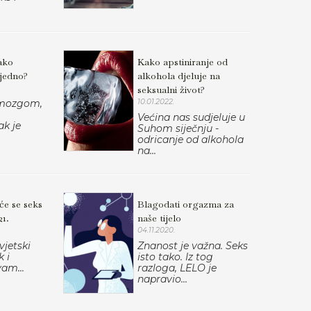
ako
Kako apstiniranje od
ajedno?
alkohola djeluje na
seksualni život?
 mozgom,
10.01.2022.
Većina nas sudjeluje u
ak je
Suhom siječnju -
odricanje od alkohola
na...
 će se seks
Blagodati orgazma za
21.
naše tijelo
04.11.2020.
vjetski
Znanost je važna. Seks
k i
isto tako. Iz tog
vam...
razloga, LELO je
napravio...