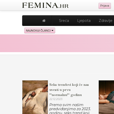
Prijava
Sreća
Ljepota
Zdravlje
NAJNOVIJI ČLANCI
Seks trendovi koji će nas
uvesti u prvu
‘’normalnu’’ godinu
22.12.2023.
Prema svim našim
predviđanjima za 2023.
godinu, seks trend koji