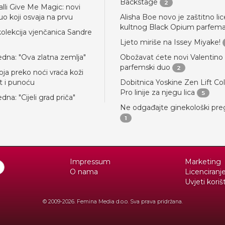
Backstage
2
alli Give Me Magic: novi
uo koji osvaja na prvu
Alisha Boe novo je zaštitno lic
kultnog Black Opium parfem
kolekcija vjenčanica Sandre
Ljeto miriše na Issey Miyake!
jedna: "Ova zlatna zemlja"
Obožavat ćete novi Valentino
parfemski duo
2
ja preko noći vraća koži
st i punoću
Dobitnica Yoskine Zen Lift Co
Pro linije za njegu lica
5
edna: "Cijeli grad priča"
Ne odgađajte ginekološki pre
1
Impressum
Marketing
O nama
Licenciranj
Uvjeti koriš
© 2009-2026. Femina Media d.o.o. Sva prava pridržana.