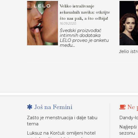
Veliko istraživanje
seksualnih navika: otkrijte
što nas pali, a što odbija!
16.09.2020.
Švedski proizvođač
intimnih dodataka
LELO proveo je anketu
među...
želio istra
Još na Femini
Ne p
Zašto je menstruacija i dalje tabu
Dandy-lo
tema
Najljepš
Luksuz na Korčuli: omiljeni hotel
sezonu