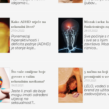
idejama i...
ljubav...
Kako ADHD utječe na
Mozak i seks: k
seksualni život?
funkcioniraju z
27.04.2022.
28.03.2022.
Poremećaj
Sve počinje s
hiperaktivnosti i
i sve se s njim
deficita pažnje (ADHD)
završava. Moz
je stanje koje...
riznica...
Što vaše omiljene boje
5 načina na koji
govore o vašim
promijeniti u 20
seksualnim navikama?
27.01.2021.
19.03.2021.
LELO, vodeći s
brend za užita
Jeste li znali da boje
zadovoljstvo, 
mogu imati određeni
utjecaj na
seksualnost?...