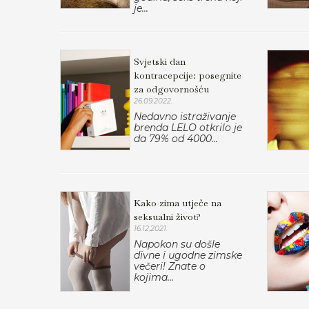
je...
Svjetski dan
kontracepcije: posegnite
za odgovornošću
26.09.2022.
Nedavno istraživanje
brenda LELO otkrilo je
da 79% od 4000...
Kako zima utječe na
seksualni život?
16.12.2021.
Napokon su došle
divne i ugodne zimske
večeri! Znate o
kojima...