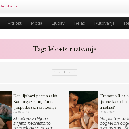
Registracija
Vitkost
Moda
Ljubav
Relax
Putovanja
Re
Tag: lelo+istrazivanje
«
1
»
Dani ljubavi prema sebi:
Trebamo li osje
Kad orgazmi utječu na
ljubav kako bism
gospodarski rast zemlje
u seksu?​
04.10.2023.
03.03.2023.
Stručnjaci diljem
Ne postoji toča
svijeta neprestano
pogrešan odg
razmišljaju o novim
ovo pitanje. Se