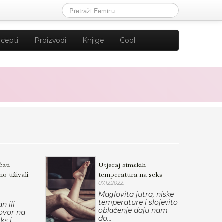
cepti
Proizvodi
Knjige
Cool
ćati
Utjecaj zimskih
o uživali
temperatura na seks
07.12.2022.
Maglovita jutra, niske
temperature i slojevito
n ili
oblačenje daju nam
ovor na
do...
ks i