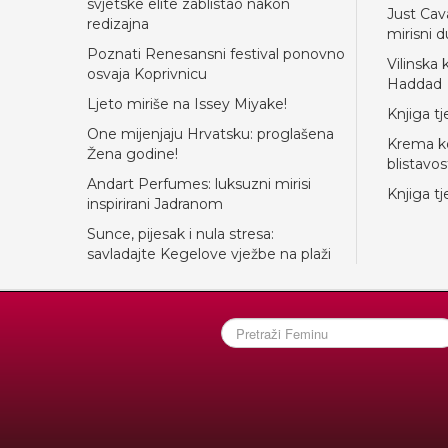
svjetske elite zablistao nakon
Just Cav
redizajna
mirisni d
Poznati Renesansni festival ponovno
Vilinska 
osvaja Koprivnicu
Haddad
Ljeto miriše na Issey Miyake!
Knjiga t
One mijenjaju Hrvatsku: proglašena
Krema ko
Žena godine!
blistavo
Andart Perfumes: luksuzni mirisi
Knjiga tj
inspirirani Jadranom
Sunce, pijesak i nula stresa:
savladajte Kegelove vježbe na plaži