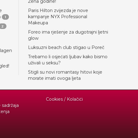
Žena godine!
e
Paris Hilton zvijezda je nove
a
kampanje NYX Professional
1
Makeupa
2
Foreo ima rješenje za dugotrajni ljetni
glow
Luksuzni beach club stigao u Poreč
llagen
Trebamo li osjećati ljubav kako bismo
uživali u seksu?
gled!
Stigli su novi romantasy hitovi koje
morate imati ovoga ljeta
Cookies / Kolačići
e sadržaja
tenja