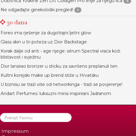
Dobitnica Yoskine Zen Lift Collagen Pro linije za njegu lica
5
Ne odgađajte ginekološki pregled!
1
30 dana
Foreo ima rješenje za dugotrajni ljetni glow
Glass skin u tri poteza uz Dior Backstage
Korak dalje od anti - age njege: sérum Spectral vraća koži
blistavost i svježinu
Dior lansirao bronzer u sticku za savršeno preplanuli ten
Kultni korejski make up brend stiže u Hrvatsku
U biznisu se traži više od networkinga - traži se povjerenje!
Andart Perfumes: luksuzni mirisi inspirirani Jadranom
Impressum