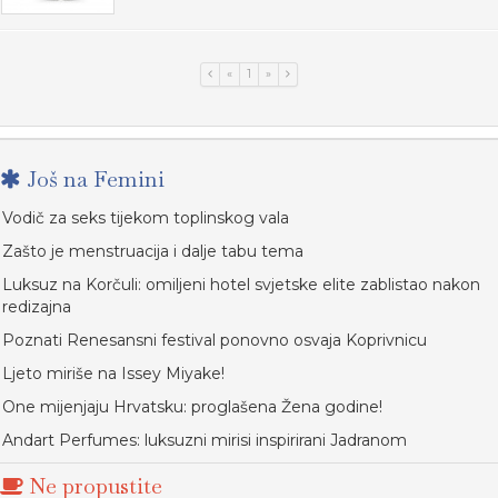
«
1
»
Još na Femini
Vodič za seks tijekom toplinskog vala
Zašto je menstruacija i dalje tabu tema
Luksuz na Korčuli: omiljeni hotel svjetske elite zablistao nakon
redizajna
Poznati Renesansni festival ponovno osvaja Koprivnicu
Ljeto miriše na Issey Miyake!
One mijenjaju Hrvatsku: proglašena Žena godine!
Andart Perfumes: luksuzni mirisi inspirirani Jadranom
Ne propustite