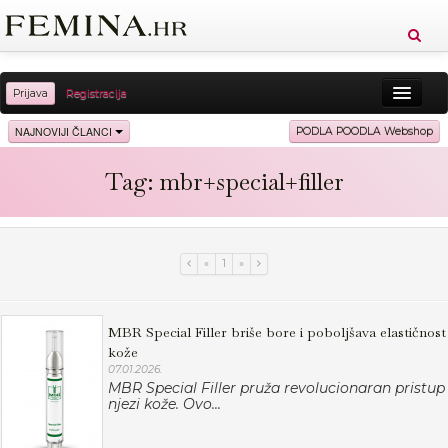
Prijava
Registracija
Sreća
Ljepota
Zdravlje
Vitkost
NAJNOVIJI ČLANCI
PODLA POODLA Webshop
Moda
Ljubav
Relax
Putovanja
Recepti
Tag: mbr+special+filler
Proizvodi
Knjige
Cool
«
1
»
MBR Special Filler briše bore i poboljšava elastičnost
kože
07.01.2026.
MBR Special Filler pruža revolucionaran pristup
njezi kože. Ovo...