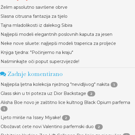
Želim apsolutno savršene obrve
Slasna citrusna fantazija za tijelo
Tajna mladolikosti iz dalekog Sibira
Najljepši modeli elegantnih poslovnih kaputa za jesen
Neke nove siluete: najljepši modeli traperica za proljeće
Knjiga tjedna: "Počinjemo na kraju"
Našminkajte oči poput superzvijezde!
Zadnje komentirano
Najljepša ljetna kolekcija nježnog "nevidljivog" nakita
1
Glass skin u tri poteza uz Dior Backstage
2
Alisha Boe novo je zaštitno lice kultnog Black Opium parfema
1
Ljeto miriše na Issey Miyake!
2
Obožavat ćete novi Valentino parfemski duo
2