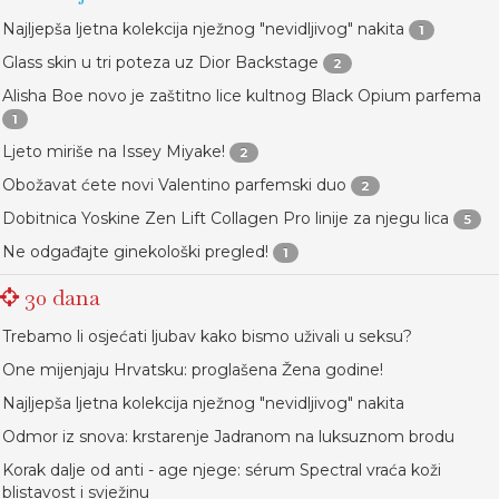
Najljepša ljetna kolekcija nježnog "nevidljivog" nakita
1
Glass skin u tri poteza uz Dior Backstage
2
Alisha Boe novo je zaštitno lice kultnog Black Opium parfema
1
Ljeto miriše na Issey Miyake!
2
Obožavat ćete novi Valentino parfemski duo
2
Dobitnica Yoskine Zen Lift Collagen Pro linije za njegu lica
5
Ne odgađajte ginekološki pregled!
1
30 dana
Trebamo li osjećati ljubav kako bismo uživali u seksu?
One mijenjaju Hrvatsku: proglašena Žena godine!
Najljepša ljetna kolekcija nježnog "nevidljivog" nakita
Odmor iz snova: krstarenje Jadranom na luksuznom brodu
Korak dalje od anti - age njege: sérum Spectral vraća koži
blistavost i svježinu