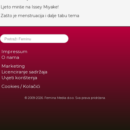
Ljeto miriše na Issey Miyake!
Zašto je menstruacija i dalje tabu tema
Impressum
O nama
Marketing
Licenciranje sadržaja
Uvjeti korištenja
Cookies / Kolačići
© 2009-2026. Femina Media d.o.o. Sva prava pridržana.