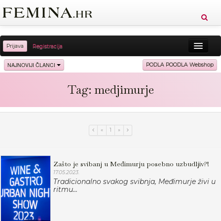
Prijava
Registracija
Sreća
Ljepota
Zdravlje
Vitkost
NAJNOVIJI ČLANCI
PODLA POODLA Webshop
Moda
Ljubav
Relax
Putovanja
Recepti
Tag: medjimurje
Proizvodi
Knjige
Cool
«
1
»
Zašto je svibanj u Međimurju posebno uzbudljiv?!
17.05.2023.
Tradicionalno svakog svibnja, Međimurje živi u
ritmu...