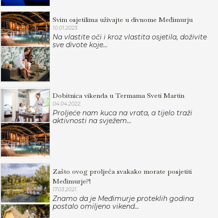
Svim osjetilima uživajte u divnome Međimurju
10.01.2023.
Na vlastite oči i kroz vlastita osjetila, doživite
sve divote koje...
Dobitnica vikenda u Termama Sveti Martin
04.04.2022.
Proljeće nam kuca na vrata, a tijelo traži
aktivnosti na svježem...
Zašto ovog proljeća svakako morate posjetiti
Međimurje?!
17.03.2021.
Znamo da je Međimurje proteklih godina
postalo omiljeno vikend...