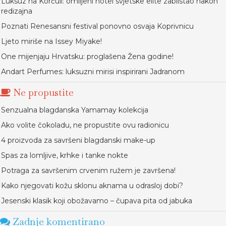
Luksuz na Korčuli: omiljeni hotel svjetske elite zablistao nakon
redizajna
Poznati Renesansni festival ponovno osvaja Koprivnicu
Ljeto miriše na Issey Miyake!
One mijenjaju Hrvatsku: proglašena Žena godine!
Andart Perfumes: luksuzni mirisi inspirirani Jadranom
Ne propustite
Senzualna blagdanska Yamamay kolekcija
Ako volite čokoladu, ne propustite ovu radionicu
4 proizvoda za savršeni blagdanski make-up
Spas za lomljive, krhke i tanke nokte
Potraga za savršenim crvenim ružem je završena!
Kako njegovati kožu sklonu aknama u odrasloj dobi?
Jesenski klasik koji obožavamo – čupava pita od jabuka
Zadnje komentirano