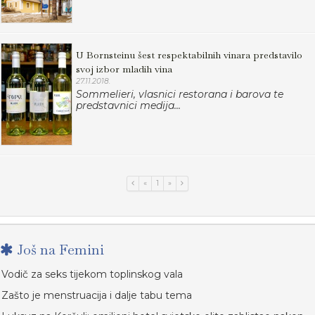
U Bornsteinu šest respektabilnih vinara predstavilo
svoj izbor mladih vina
27.11.2018.
Sommelieri, vlasnici restorana i barova te
predstavnici medija...
«
1
»
Još na Femini
Vodič za seks tijekom toplinskog vala
Zašto je menstruacija i dalje tabu tema