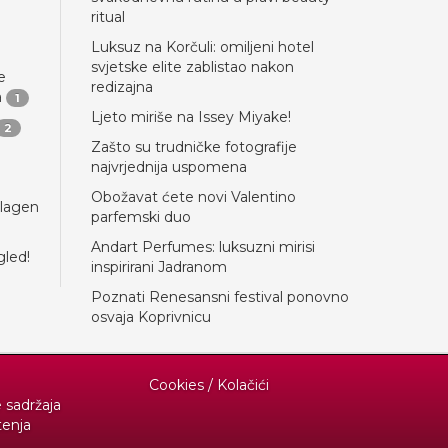
ritual
Luksuz na Korčuli: omiljeni hotel
svjetske elite zablistao nakon
e
redizajna
a
1
Ljeto miriše na Issey Miyake!
2
Zašto su trudničke fotografije
najvrjednija uspomena
Obožavat ćete novi Valentino
llagen
parfemski duo
Andart Perfumes: luksuzni mirisi
gled!
inspirirani Jadranom
Poznati Renesansni festival ponovno
osvaja Koprivnicu
Cookies / Kolačići
e sadržaja
tenja