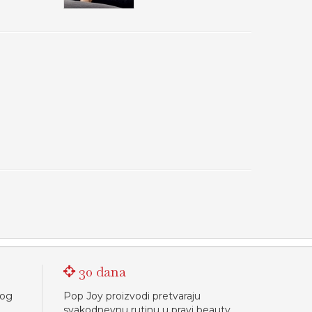
30 dana
nog
Pop Joy proizvodi pretvaraju
svakodnevnu rutinu u pravi beauty