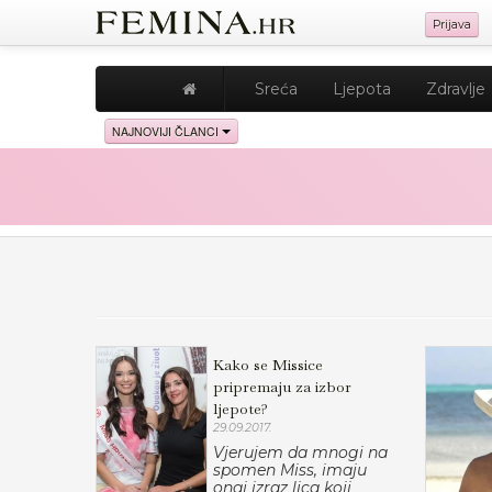
Prijava
Sreća
Ljepota
Zdravlje
NAJNOVIJI ČLANCI
Kako se Missice
pripremaju za izbor
ljepote?
29.09.2017.
Vjerujem da mnogi na
spomen Miss, imaju
onaj izraz lica koji