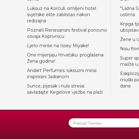
Luksuz na Korčuli: omiljeni hotel
"Lažna S
svjetske elite zablistao nakon
ustima
redizajna
Knjiga tj
Poznati Renesansni festival ponovno
ubojstav
osvaja Koprivnicu
Žene u ci
Ljeto miriše na Issey Miyake!
Nisu flom
One mijenjaju Hrvatsku: proglašena
Super sp
Žena godine!
mašte u 
Andart Perfumes: luksuzni mirisi
Eskplozi
inspirirani Jadranom
muški pa
Sunce, pijesak i nula stresa:
dane
savladajte Kegelove vježbe na plaži