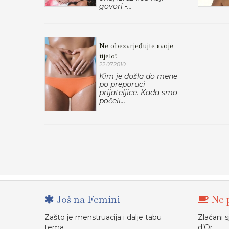
govori -...
Ne obezvrjeđujte svoje
tijelo!
22.07.2010.
Kim je došla do mene
po preporuci
prijateljice. Kada smo
počeli...
Još na Femini
Ne p
Zašto je menstruacija i dalje tabu
Zlaćani s
tema
d’Or