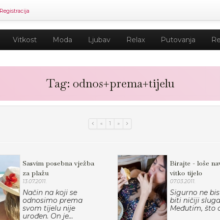
Registracija
Vitkost
Moda
Ljubav
Relax
Putovanja
Re
Tag: odnos+prema+tijelu
«
1
»
Sasvim posebna vježba
Birajte - loše nav
za plažu
vitko tijelo
13.07.2011.
07.03.2011.
Način na koji se
Sigurno ne bist
odnosimo prema
biti ničiji sluga
svom tijelu nije
Međutim, što a
urođen. On je...