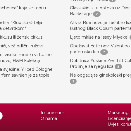
acherica" koja se topi u
Glass skin u tri poteza uz Dior
Backstage
2
edna: "Klub istražitelja
Alisha Boe novo je zaštitno lic
a četvrtkom"
kultnog Black Opium parfem
rkusu ili ženski cirkus
Ljeto miriše na Issey Miyake!
ići, već odlični ruževi!
Obožavat ćete novi Valentino
parfemski duo
2
oj visoke mode i virtualne
novoj H&M kolekciji
Dobitnica Yoskine Zen Lift Co
Pro linije za njegu lica
5
ja svježine: Y Iced Cologne
rfem savršen je za tople
Ne odgađajte ginekološki pre
1
Impressum
Marketing
O nama
Licenciranj
Uvjeti koriš