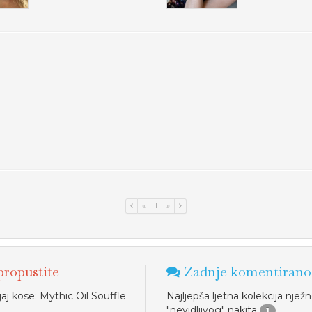
«
1
»
ropustite
Zadnje komentirano
jaj kose: Mythic Oil Souffle
Najljepša ljetna kolekcija njež
"nevidljivog" nakita
1