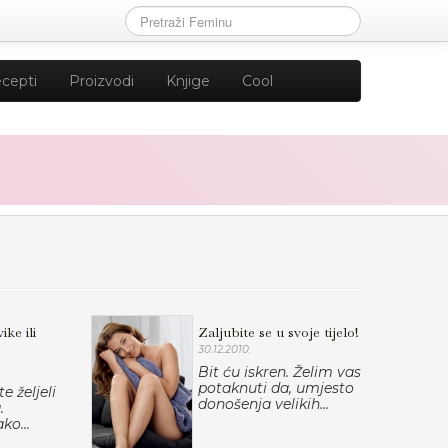
cepti
Proizvodi
Knjige
Cool
ike ili
Zaljubite se u svoje tijelo!
30.12.2010.
Bit ću iskren. Želim vas
potaknuti da, umjesto
e željeli
donošenja velikih...
.
ko...