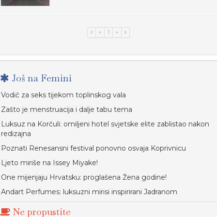
«
1
»
Još na Femini
Vodič za seks tijekom toplinskog vala
Zašto je menstruacija i dalje tabu tema
Luksuz na Korčuli: omiljeni hotel svjetske elite zablistao nakon
redizajna
Poznati Renesansni festival ponovno osvaja Koprivnicu
Ljeto miriše na Issey Miyake!
One mijenjaju Hrvatsku: proglašena Žena godine!
Andart Perfumes: luksuzni mirisi inspirirani Jadranom
Ne propustite