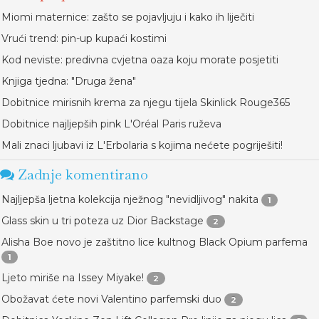
Miomi maternice: zašto se pojavljuju i kako ih liječiti
Vrući trend: pin-up kupaći kostimi
Kod neviste: predivna cvjetna oaza koju morate posjetiti
Knjiga tjedna: "Druga žena"
Dobitnice mirisnih krema za njegu tijela Skinlick Rouge365
Dobitnice najljepših pink L'Oréal Paris ruževa
Mali znaci ljubavi iz L'Erbolaria s kojima nećete pogriješiti!
Zadnje komentirano
Najljepša ljetna kolekcija nježnog "nevidljivog" nakita
1
Glass skin u tri poteza uz Dior Backstage
2
Alisha Boe novo je zaštitno lice kultnog Black Opium parfema
1
Ljeto miriše na Issey Miyake!
2
Obožavat ćete novi Valentino parfemski duo
2