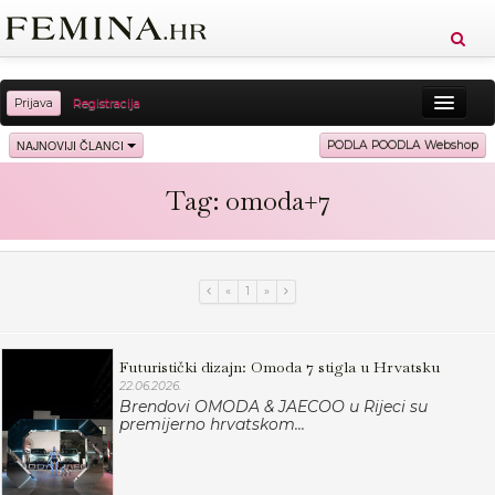
Prijava
Registracija
Sreća
Ljepota
Zdravlje
Vitkost
NAJNOVIJI ČLANCI
PODLA POODLA Webshop
Moda
Ljubav
Relax
Putovanja
Recepti
Tag: omoda+7
Proizvodi
Knjige
Cool
«
1
»
Futuristički dizajn: Omoda 7 stigla u Hrvatsku
22.06.2026.
Brendovi OMODA & JAECOO u Rijeci su
premijerno hrvatskom...