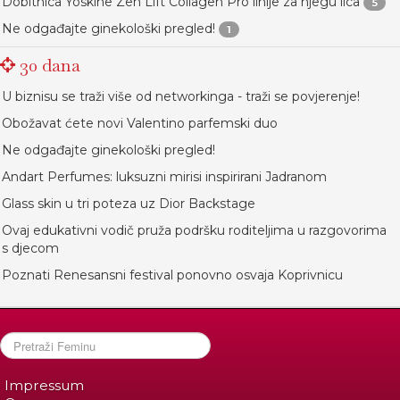
Dobitnica Yoskine Zen Lift Collagen Pro linije za njegu lica
5
Ne odgađajte ginekološki pregled!
1
30 dana
U biznisu se traži više od networkinga - traži se povjerenje!
Obožavat ćete novi Valentino parfemski duo
Ne odgađajte ginekološki pregled!
Andart Perfumes: luksuzni mirisi inspirirani Jadranom
Glass skin u tri poteza uz Dior Backstage
Ovaj edukativni vodič pruža podršku roditeljima u razgovorima
s djecom
Poznati Renesansni festival ponovno osvaja Koprivnicu
Impressum