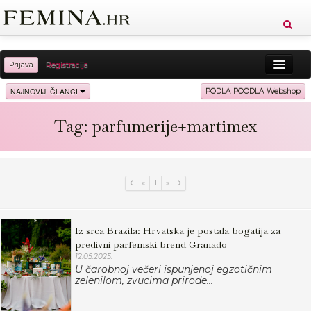
Prijava
Registracija
Sreća
Ljepota
Zdravlje
Vitkost
NAJNOVIJI ČLANCI
PODLA POODLA Webshop
Moda
Ljubav
Relax
Putovanja
Recepti
Tag: parfumerije+martimex
Proizvodi
Knjige
Cool
«
1
»
Iz srca Brazila: Hrvatska je postala bogatija za
predivni parfemski brend Granado
12.05.2025.
U čarobnoj večeri ispunjenoj egzotičnim
zelenilom, zvucima prirode...