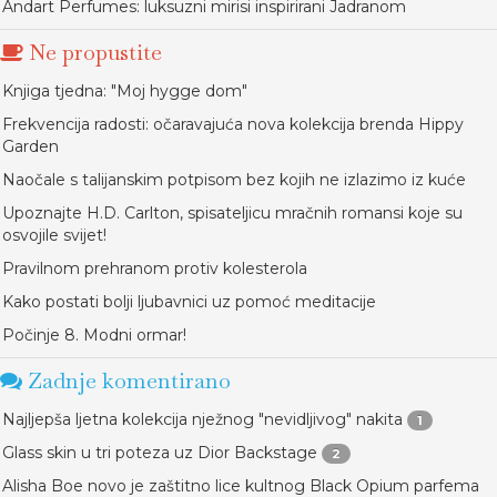
Andart Perfumes: luksuzni mirisi inspirirani Jadranom
Ne propustite
Knjiga tjedna: "Moj hygge dom"
Frekvencija radosti: očaravajuća nova kolekcija brenda Hippy
Garden
Naočale s talijanskim potpisom bez kojih ne izlazimo iz kuće
Upoznajte H.D. Carlton, spisateljicu mračnih romansi koje su
osvojile svijet!
Pravilnom prehranom protiv kolesterola
Kako postati bolji ljubavnici uz pomoć meditacije
Počinje 8. Modni ormar!
Zadnje komentirano
Najljepša ljetna kolekcija nježnog "nevidljivog" nakita
1
Glass skin u tri poteza uz Dior Backstage
2
Alisha Boe novo je zaštitno lice kultnog Black Opium parfema