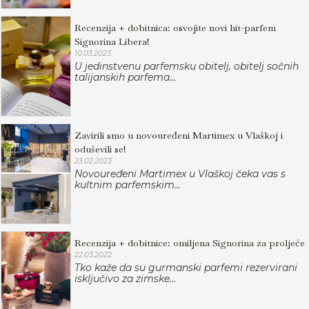
Recenzija + dobitnica: osvojite novi hit-parfem
Signorina Libera!
10.03.2023.
U jedinstvenu parfemsku obitelj, obitelj sočnih
talijanskih parfema...
Zavirili smo u novouređeni Martimex u Vlaškoj i
oduševili se!
23.02.2023.
Novouređeni Martimex u Vlaškoj čeka vas s
kultnim parfemskim...
Recenzija + dobitnice: omiljena Signorina za proljeće
22.03.2022.
Tko kaže da su gurmanski parfemi rezervirani
isključivo za zimske...