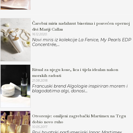
Čarobni miris nadahnut biserima i posvećen opernoj
divi Mariji Callas
16.12.2020.
Novi miris iz kolekcije La Fenice, My Pearls EDP
Concentrée,...
Ritual za njegu kose, lica i tijela idealan nakon
morskih radosti
21.08.2018.
Francuski brend Algologie inspiriran morem i
blagodatima algi, donosi...
Otvorenje: omiljeni zagrebački Martimex na Trgu
dobio novo ruho
10.05.2017.
Prvi hrvatski parfumerijski lanac Martimex