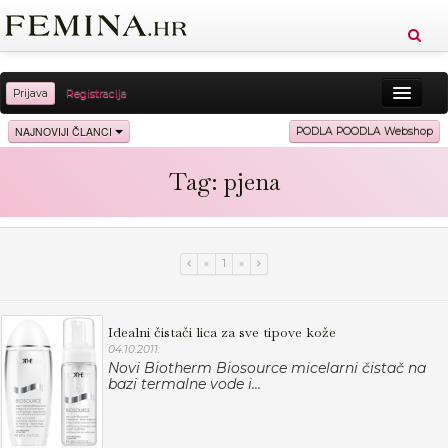
Prijava
Registracija
Sreća
Ljepota
Zdravlje
Vitkost
NAJNOVIJI ČLANCI
PODLA POODLA Webshop
Moda
Ljubav
Relax
Putovanja
Recepti
Tag: pjena
Proizvodi
Knjige
Cool
«
1
»
Idealni čistači lica za sve tipove kože
04.10.2011.
Novi Biotherm Biosource micelarni čistač na
bazi termalne vode i...