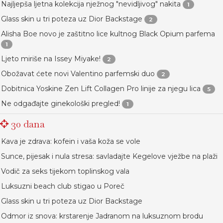
Najljepša ljetna kolekcija nježnog "nevidljivog" nakita
1
Glass skin u tri poteza uz Dior Backstage
2
Alisha Boe novo je zaštitno lice kultnog Black Opium parfema
1
Ljeto miriše na Issey Miyake!
2
Obožavat ćete novi Valentino parfemski duo
2
Dobitnica Yoskine Zen Lift Collagen Pro linije za njegu lica
5
Ne odgađajte ginekološki pregled!
1
30 dana
Kava je zdrava: kofein i vaša koža se vole
Sunce, pijesak i nula stresa: savladajte Kegelove vježbe na plaži
Vodič za seks tijekom toplinskog vala
Luksuzni beach club stigao u Poreč
Glass skin u tri poteza uz Dior Backstage
Odmor iz snova: krstarenje Jadranom na luksuznom brodu