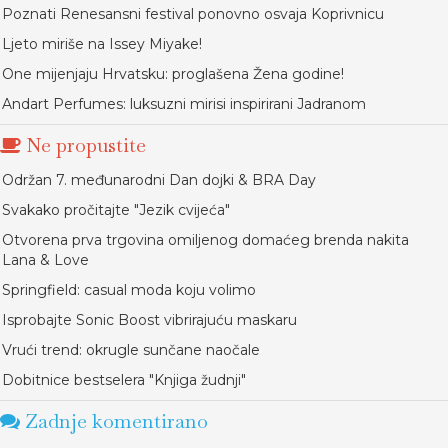
Poznati Renesansni festival ponovno osvaja Koprivnicu
Ljeto miriše na Issey Miyake!
One mijenjaju Hrvatsku: proglašena Žena godine!
Andart Perfumes: luksuzni mirisi inspirirani Jadranom
Ne propustite
Održan 7. međunarodni Dan dojki & BRA Day
Svakako pročitajte "Jezik cvijeća"
Otvorena prva trgovina omiljenog domaćeg brenda nakita
Lana & Love
Springfield: casual moda koju volimo
Isprobajte Sonic Boost vibrirajuću maskaru
Vrući trend: okrugle sunčane naočale
Dobitnice bestselera "Knjiga žudnji"
Zadnje komentirano