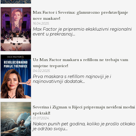
Max Factor i Severina: glamurozno predstavljanje
nove maskare!
16.04.2025.
Max Factor je pripremio ekskluzivni regionalni
event u prekrasnoj...
Uz Max Factor maskaru s refillom ne trebaju vam
umjetne trepavice!
04.02.2025.
Prva maskara s refillom najnoviji je i
najinovativniji dodatak...
Severina i Zigman u Rijeci pripremaju neviđeni modni
spektakl!
01.07.2024.
Nakon punih pet godina, koliko je prošlo otkako
je održao svoju...