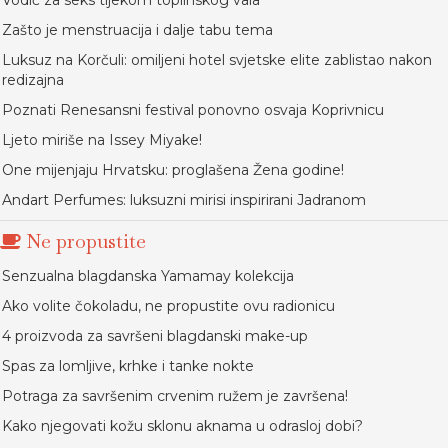
Vodič za seks tijekom toplinskog vala
Zašto je menstruacija i dalje tabu tema
Luksuz na Korčuli: omiljeni hotel svjetske elite zablistao nakon
redizajna
Poznati Renesansni festival ponovno osvaja Koprivnicu
Ljeto miriše na Issey Miyake!
One mijenjaju Hrvatsku: proglašena Žena godine!
Andart Perfumes: luksuzni mirisi inspirirani Jadranom
Ne propustite
Senzualna blagdanska Yamamay kolekcija
Ako volite čokoladu, ne propustite ovu radionicu
4 proizvoda za savršeni blagdanski make-up
Spas za lomljive, krhke i tanke nokte
Potraga za savršenim crvenim ružem je završena!
Kako njegovati kožu sklonu aknama u odrasloj dobi?