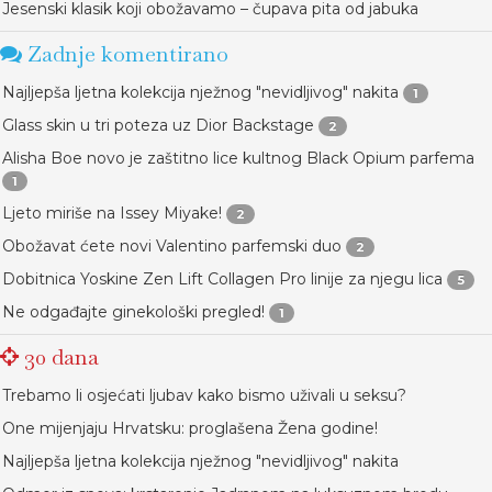
Jesenski klasik koji obožavamo – čupava pita od jabuka
Zadnje komentirano
Najljepša ljetna kolekcija nježnog "nevidljivog" nakita
1
Glass skin u tri poteza uz Dior Backstage
2
Alisha Boe novo je zaštitno lice kultnog Black Opium parfema
1
Ljeto miriše na Issey Miyake!
2
Obožavat ćete novi Valentino parfemski duo
2
Dobitnica Yoskine Zen Lift Collagen Pro linije za njegu lica
5
Ne odgađajte ginekološki pregled!
1
30 dana
Trebamo li osjećati ljubav kako bismo uživali u seksu?
One mijenjaju Hrvatsku: proglašena Žena godine!
Najljepša ljetna kolekcija nježnog "nevidljivog" nakita