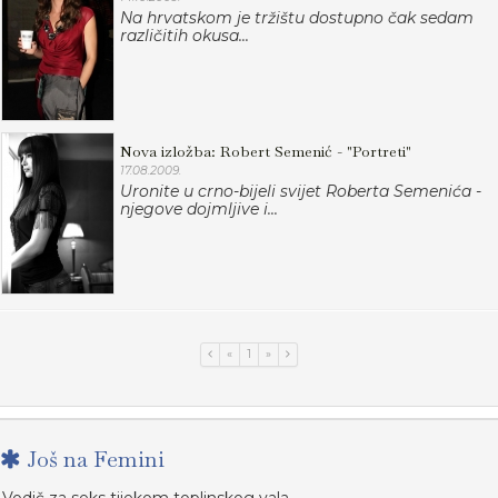
Na hrvatskom je tržištu dostupno čak sedam
različitih okusa...
Nova izložba: Robert Semenić - "Portreti"
17.08.2009.
Uronite u crno-bijeli svijet Roberta Semenića -
njegove dojmljive i...
«
1
»
Još na Femini