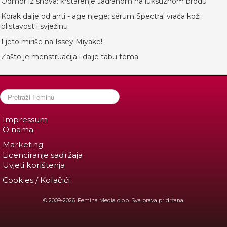
Odmor iz snova: krstarenje Jadranom na luksuznom brodu
Korak dalje od anti - age njege: sérum Spectral vraća koži
blistavost i svježinu
Ljeto miriše na Issey Miyake!
Zašto je menstruacija i dalje tabu tema
Impressum
O nama
Marketing
Licenciranje sadržaja
Uvjeti korištenja
Cookies / Kolačići
© 2009-2026. Femina Media d.o.o. Sva prava pridržana.