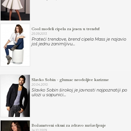
Cool modeli cipela za jesen u trendu!
25.09.2013.
Prateći trendove, brend cipela Mass je najavio
još jednu zanimljivu...
Slavko Sobin - glumac neodoljive karizme
20.04.2010.
Slavko Sobin širokoj je javnosti najpoznatiji po
ulozi u sapunici...
Božanstveni okusi za zdravo mršavljenje
14.10.2009.