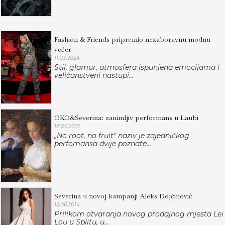
Fashion & Friends pripremio nezaboravnu modnu
večer
11.03.2024.
Stil, glamur, atmosfera ispunjena emocijama i
veličanstveni nastupi...
OKO&Severina: zanimljiv performans u Laubi
18.06.2015.
„No root, no fruit" naziv je zajedničkog
perfomansa dvije poznate...
Severina u novoj kampanji Aleks Dojčinović
13.06.2014.
Prilikom otvaranja novog prodajnog mjesta Lei
Lou u Splitu, u...