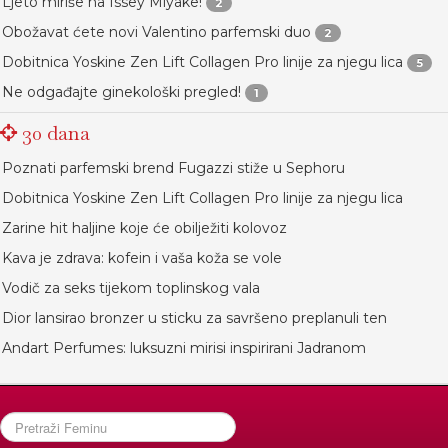
Ljeto miriše na Issey Miyake!
2
Obožavat ćete novi Valentino parfemski duo
2
Dobitnica Yoskine Zen Lift Collagen Pro linije za njegu lica
5
Ne odgađajte ginekološki pregled!
1
30 dana
Poznati parfemski brend Fugazzi stiže u Sephoru
Dobitnica Yoskine Zen Lift Collagen Pro linije za njegu lica
Zarine hit haljine koje će obilježiti kolovoz
Kava je zdrava: kofein i vaša koža se vole
Vodič za seks tijekom toplinskog vala
Dior lansirao bronzer u sticku za savršeno preplanuli ten
Andart Perfumes: luksuzni mirisi inspirirani Jadranom