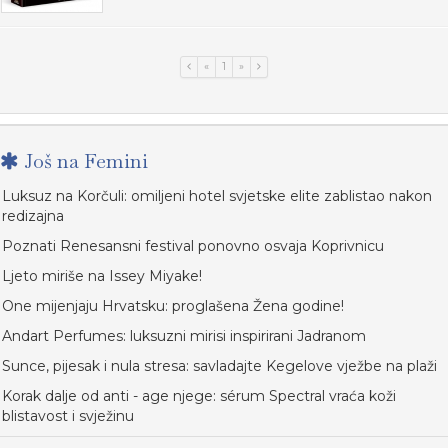
«
1
»
Još na Femini
Luksuz na Korčuli: omiljeni hotel svjetske elite zablistao nakon
redizajna
Poznati Renesansni festival ponovno osvaja Koprivnicu
Ljeto miriše na Issey Miyake!
One mijenjaju Hrvatsku: proglašena Žena godine!
Andart Perfumes: luksuzni mirisi inspirirani Jadranom
Sunce, pijesak i nula stresa: savladajte Kegelove vježbe na plaži
Korak dalje od anti - age njege: sérum Spectral vraća koži
blistavost i svježinu