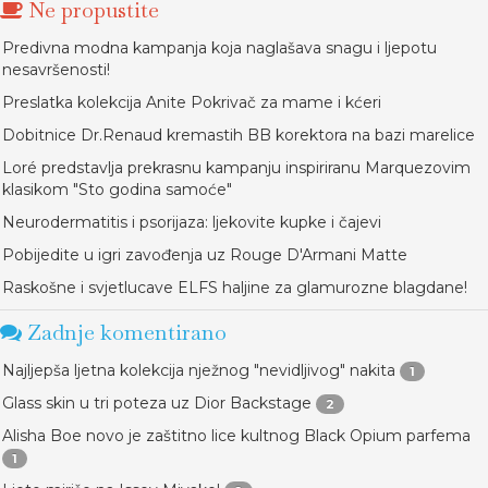
Ne propustite
Predivna modna kampanja koja naglašava snagu i ljepotu
nesavršenosti!
Preslatka kolekcija Anite Pokrivač za mame i kćeri
Dobitnice Dr.Renaud kremastih BB korektora na bazi marelice
Loré predstavlja prekrasnu kampanju inspiriranu Marquezovim
klasikom "Sto godina samoće"
Neurodermatitis i psorijaza: ljekovite kupke i čajevi
Pobijedite u igri zavođenja uz Rouge D'Armani Matte
Raskošne i svjetlucave ELFS haljine za glamurozne blagdane!
Zadnje komentirano
Najljepša ljetna kolekcija nježnog "nevidljivog" nakita
1
Glass skin u tri poteza uz Dior Backstage
2
Alisha Boe novo je zaštitno lice kultnog Black Opium parfema
1