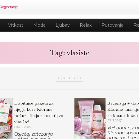
Registracija
Vitkost
Moda
Ljubav
Relax
Putovanja
Re
Tag: vlasiste
«
1
»
Dobitnice paketa za
Recenzija + dobi
njegu kose Klorane
Klorane umiruju
božur - linija za osjetljivo
za kosu s božu
vlasište!
27.11.2017.
04.02.2019.
Već dugi niz 
Klorane spada
Osjećaj zatezanja,
omiljene bren