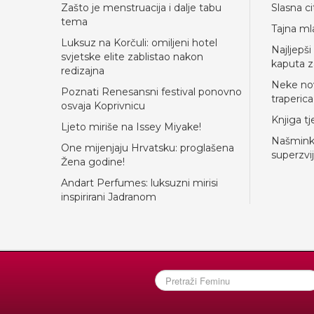
Zašto je menstruacija i dalje tabu
Slasna ci
tema
Tajna mla
Luksuz na Korčuli: omiljeni hotel
Najljepš
svjetske elite zablistao nakon
kaputa z
redizajna
Neke nov
Poznati Renesansni festival ponovno
traperica
osvaja Koprivnicu
Knjiga t
Ljeto miriše na Issey Miyake!
Našminka
One mijenjaju Hrvatsku: proglašena
superzvi
Žena godine!
Andart Perfumes: luksuzni mirisi
inspirirani Jadranom