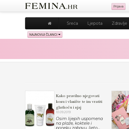
Prijava
Sreća
Ljepota
Zdravlje
NAJNOVIJI ČLANCI
Kako pravilno njegovati
kosu i vlasište te im vratiti
glatkoću i sjaj
10.09.2019.
Osim lijepih uspomena
na plaže, koktele i
poneku zabavu, ljeto...