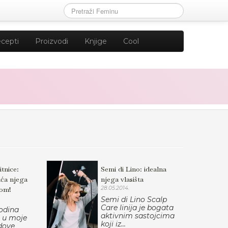
cepti
Proizvodi
Knjige
Cool
tnice:
Semi di Lino: idealna
ća njega
njega vlasišta
rom!
28.05.2014.
Semi di Lino Scalp
Care linija je bogata
godina
aktivnim sastojcima
 u moje
koji iz...
dove