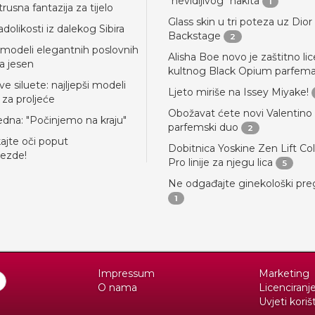
"nevidljivog" nakita
1
trusna fantazija za tijelo
Glass skin u tri poteza uz Dior
dolikosti iz dalekog Sibira
Backstage
2
i modeli elegantnih poslovnih
Alisha Boe novo je zaštitno lic
a jesen
kultnog Black Opium parfem
e siluete: najljepši modeli
Ljeto miriše na Issey Miyake!
 za proljeće
Obožavat ćete novi Valentino
jedna: "Počinjemo na kraju"
parfemski duo
2
jte oči poput
Dobitnica Yoskine Zen Lift Co
jezde!
Pro linije za njegu lica
5
Ne odgađajte ginekološki pre
1
Impressum
Marketing
O nama
Licenciranj
Uvjeti koriš