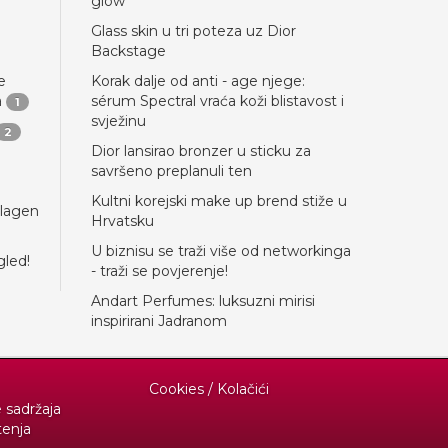
glow
Glass skin u tri poteza uz Dior
Backstage
e
Korak dalje od anti - age njege:
a
sérum Spectral vraća koži blistavost i
1
svježinu
2
Dior lansirao bronzer u sticku za
savršeno preplanuli ten
Kultni korejski make up brend stiže u
llagen
Hrvatsku
U biznisu se traži više od networkinga
gled!
- traži se povjerenje!
Andart Perfumes: luksuzni mirisi
inspirirani Jadranom
Cookies / Kolačići
e sadržaja
tenja