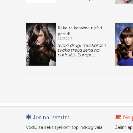
Kako se konačno riješiti
peruti?
25.01.2011.
Svaki drugi muškarac i
svaka treća žena na
području Europe...
Još na Femini
Ne p
Vodič za seks tijekom toplinskog vala
Želim ap