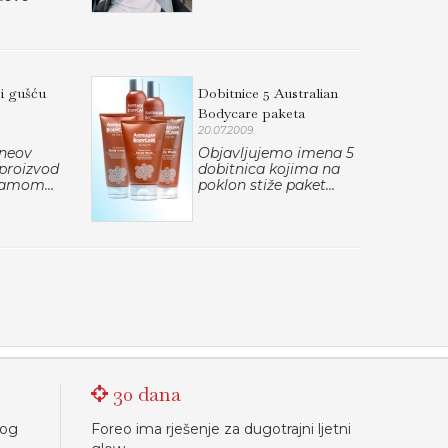
 i gušću
Dobitnice 5 Australian
Bodycare paketa
20.07.2009.
nneov
Objavljujemo imena 5
 proizvod
dobitnica kojima na
samom...
poklon stiže paket...
30 dana
nog
Foreo ima rješenje za dugotrajni ljetni