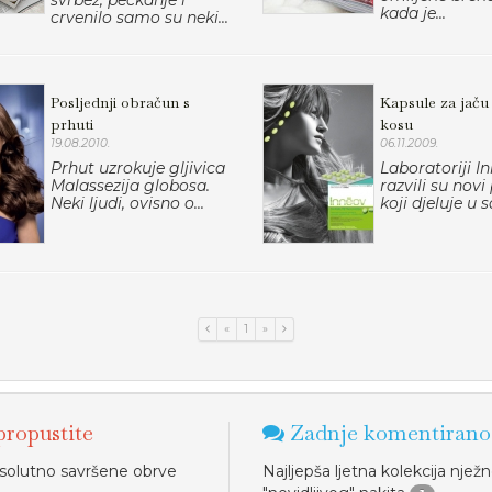
svrbež, peckanje i
kada je...
crvenilo samo su neki...
Posljednji obračun s
Kapsule za jaču
prhuti
kosu
19.08.2010.
06.11.2009.
Prhut uzrokuje gljivica
Laboratoriji I
Malassezija globosa.
razvili su novi
Neki ljudi, ovisno o...
koji djeluje u 
«
1
»
ropustite
Zadnje komentirano
solutno savršene obrve
Najljepša ljetna kolekcija njež