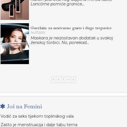
Lancôme pomiče granice...
Guerlain: za nestvarno guste i duge trepavice
14.07.2015.
Maskara je neizostavan dodatak u svakoj
ženskoj torbici. No, ponekad...
«
1
»
Još na Femini
Vodič za seks tijekom toplinskog vala
Zašto je menstruacija i dalje tabu tema