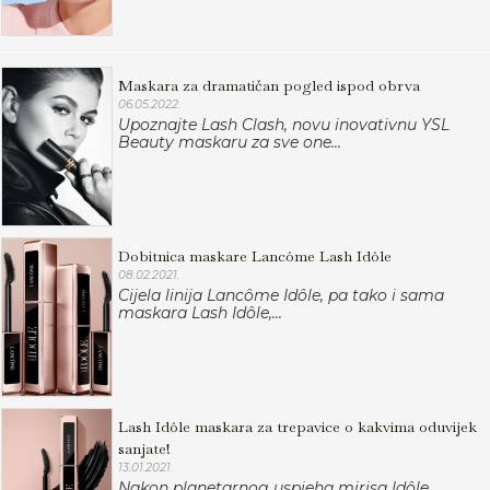
Maskara za dramatičan pogled ispod obrva
06.05.2022.
Upoznajte Lash Clash, novu inovativnu YSL
Beauty maskaru za sve one...
Dobitnica maskare Lancôme Lash Idôle
08.02.2021.
Cijela linija Lancôme Idôle, pa tako i sama
maskara Lash Idôle,...
Lash Idôle maskara za trepavice o kakvima oduvijek
sanjate!
13.01.2021.
Nakon planetarnog uspjeha mirisa Idôle,