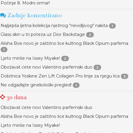
Počinje 8. Modni ormar!
Zadnje komentirano
Najljepša ljetna kolekcija nježnog "nevidljivog" nakita
1
Glass skin u tri poteza uz Dior Backstage
2
Alisha Boe novo je zaštitno lice kultnog Black Opium parfema
1
Ljeto miriše na Issey Miyake!
2
Obožavat ćete novi Valentino parfemski duo
2
Dobitnica Yoskine Zen Lift Collagen Pro linije za njegu lica
5
Ne odgađajte ginekološki pregled!
1
30 dana
Obožavat ćete novi Valentino parfemski duo
Alisha Boe novo je zaštitno lice kultnog Black Opium parfema
Ljeto miriše na Issey Miyake!