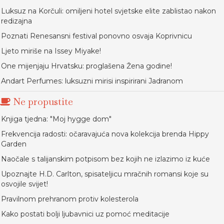
Luksuz na Korčuli: omiljeni hotel svjetske elite zablistao nakon
redizajna
Poznati Renesansni festival ponovno osvaja Koprivnicu
Ljeto miriše na Issey Miyake!
One mijenjaju Hrvatsku: proglašena Žena godine!
Andart Perfumes: luksuzni mirisi inspirirani Jadranom
Ne propustite
Knjiga tjedna: "Moj hygge dom"
Frekvencija radosti: očaravajuća nova kolekcija brenda Hippy
Garden
Naočale s talijanskim potpisom bez kojih ne izlazimo iz kuće
Upoznajte H.D. Carlton, spisateljicu mračnih romansi koje su
osvojile svijet!
Pravilnom prehranom protiv kolesterola
Kako postati bolji ljubavnici uz pomoć meditacije