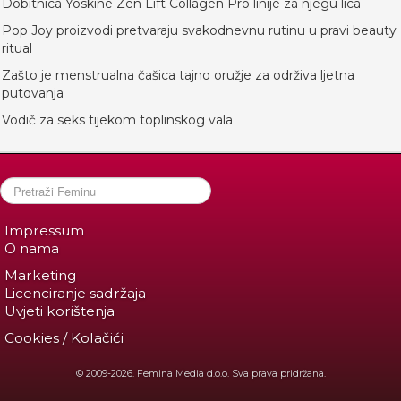
Dobitnica Yoskine Zen Lift Collagen Pro linije za njegu lica
Pop Joy proizvodi pretvaraju svakodnevnu rutinu u pravi beauty
ritual
Zašto je menstrualna čašica tajno oružje za održiva ljetna
putovanja
Vodič za seks tijekom toplinskog vala
Impressum
O nama
Marketing
Licenciranje sadržaja
Uvjeti korištenja
Cookies / Kolačići
© 2009-2026. Femina Media d.o.o. Sva prava pridržana.