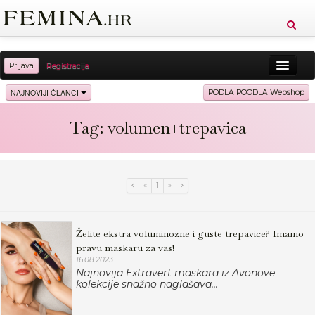
Prijava
Registracija
Sreća
Ljepota
Zdravlje
Vitkost
NAJNOVIJI ČLANCI
PODLA POODLA Webshop
Moda
Ljubav
Relax
Putovanja
Recepti
Tag: volumen+trepavica
Proizvodi
Knjige
Cool
«
1
»
Želite ekstra voluminozne i guste trepavice? Imamo
pravu maskaru za vas!
16.08.2023.
Najnovija Extravert maskara iz Avonove
kolekcije snažno naglašava...