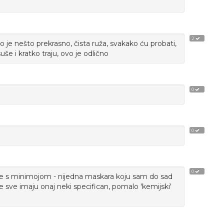
2
o je nešto prekrasno, čista ruža, svakako ću probati,
 suše i kratko traju, ovo je odlično
0
0
0
e s minimojom - nijedna maskara koju sam do sad
e sve imaju onaj neki specifican, pomalo 'kemijski'