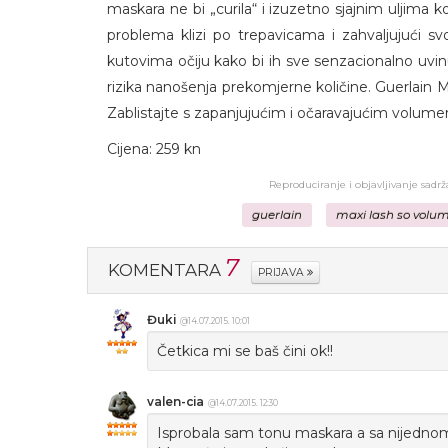
maskara ne bi „curila“ i izuzetno sjajnim uljima 
problema klizi po trepavicama i zahvaljujući s
kutovima očiju kako bi ih sve senzacionalno uvin
rizika nanošenja prekomjerne količine. Guerlain 
Zablistajte s zapanjujućim i očaravajućim volum
Cijena: 259 kn
Reproduciranje i objavljivanje sadr
guerlain
maxi lash so volu
7
KOMENTARA
PRIJAVA
Đuki
@14.07.2015. 10:01
Četkica mi se baš čini ok!!
valen-cia
@14.07.2015. 12:30
Isprobala sam tonu maskara a sa nijednom