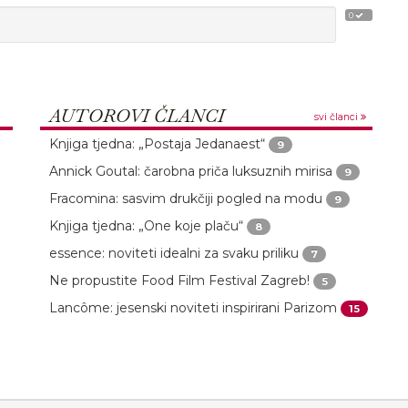
0
AUTOROVI ČLANCI
svi članci
Knjiga tjedna: „Postaja Jedanaest“
9
Annick Goutal: čarobna priča luksuznih mirisa
9
Fracomina: sasvim drukčiji pogled na modu
9
Knjiga tjedna: „One koje plaču“
8
essence: noviteti idealni za svaku priliku
7
Ne propustite Food Film Festival Zagreb!
5
Lancôme: jesenski noviteti inspirirani Parizom
15