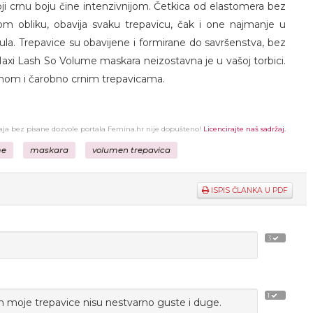
koji crnu boju čine intenzivnijom. Četkica od elastomera bez
vom obliku, obavija svaku trepavicu, čak i one najmanje u
ula. Trepavice su obavijene i formirane do savršenstva, bez
Maxi Lash So Volume maskara neizostavna je u vašoj torbici.
enom i čarobno crnim trepavicama.
žaja bez pisane dozvole portala Femina.hr nije dopušteno!
Licencirajte naš sadržaj.
me
maskara
volumen trepavica
ISPIS ČLANKA U PDF
3
1
 moje trepavice nisu nestvarno guste i duge.