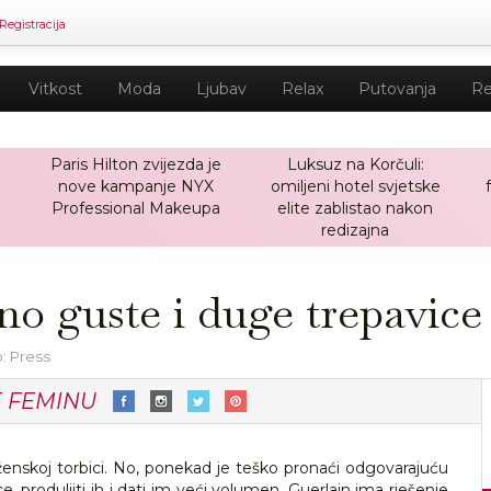
Registracija
Vitkost
Moda
Ljubav
Relax
Putovanja
Re
Paris Hilton zvijezda je
Luksuz na Korčuli:
nove kampanje NYX
omiljeni hotel svjetske
a
Professional Makeupa
elite zablistao nakon
redizajna
no guste i duge trepavice
: Press
E FEMINU
ženskoj torbici. No, ponekad je teško pronaći odgovarajuću
e, produljiti ih i dati im veći volumen. Guerlain ima rješenje