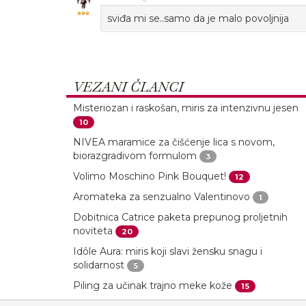
sviđa mi se..samo da je malo povoljnija
VEZANI ČLANCI
Misteriozan i raskošan, miris za intenzivnu jesen
10
NIVEA maramice za čišćenje lica s novom,
biorazgradivom formulom
3
Volimo Moschino Pink Bouquet!
12
Aromateka za senzualno Valentinovo
1
Dobitnica Catrice paketa prepunog proljetnih
noviteta
20
Idôle Aura: miris koji slavi žensku snagu i
solidarnost
5
Piling za učinak trajno meke kože
15