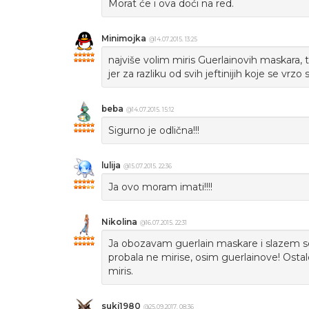
Morat će i ova doći na red.
Minimojka
@14.07.2015. 13:25
najviše volim miris Guerlainovih maskara, t
jer za razliku od svih jeftinijih koje se vrzo
beba
@14.07.2015. 15:12
Sigurno je odlična!!!
lulija
@15.07.2015. 22:36
Ja ovo moram imati!!!!
Nikolina
@16.07.2015. 22:31
Ja obozavam guerlain maskare i slazem s
probala ne mirise, osim guerlainove! Ostal
miris.
suki1980
@25.09.2017. 08:36