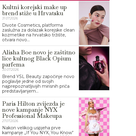
Kultni korejski make up
brend stiže u Hrvatsku
31.07.2026.
Divote Cosmetics, platforma
zaslužna za dolazak korejske clean
kozmetike na hrvatsko tržište,
otvara novo...
Alisha Boe novo je zaštitno
lice kultnog Black Opium
parfema
30.07.2026.
Brend YSL Beauty započinje novo
poglavlje jedne od svojih
najprepoznatljivijih mirisnih priča
predstavljanjem...
Paris Hilton zvijezda je
nove kampanje NYX
Professional Makeupa
27.07.2026.
Nakon velikog uspjeha prve
kampanje „If You NYX, You Know“