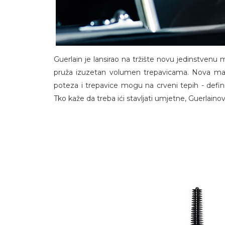
Guerlain je lansirao na tržište novu jedinstve
pruža izuzetan volumen trepavicama. Nova mask
poteza i trepavice mogu na crveni tepih - defin
Tko kaže da treba ići stavljati umjetne, Guerlaino