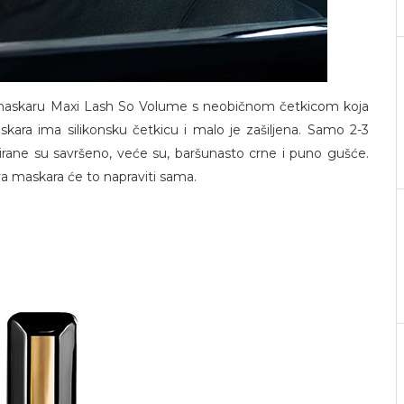
nu maskaru Maxi Lash So Volume s neobičnom četkicom koja
ara ima silikonsku četkicu i malo je zašiljena. Samo 2-3
irane su savršeno, veće su, baršunasto crne i puno gušće.
va maskara će to napraviti sama.