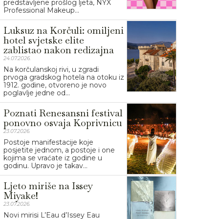
predstavljene prošlog ljeta, NYX
Professional Makeup...
Luksuz na Korčuli: omiljeni
hotel svjetske elite
zablistao nakon redizajna
24.07.2026.
Na korčulanskoj rivi, u zgradi
prvoga gradskog hotela na otoku iz
1912. godine, otvoreno je novo
poglavlje jedne od...
Poznati Renesansni festival
ponovno osvaja Koprivnicu
23.07.2026.
Postoje manifestacije koje
posjetite jednom, a postoje i one
kojima se vraćate iz godine u
godinu. Upravo je takav...
Ljeto miriše na Issey
Miyake!
23.07.2026.
Novi mirisi L’Eau d’Issey Eau