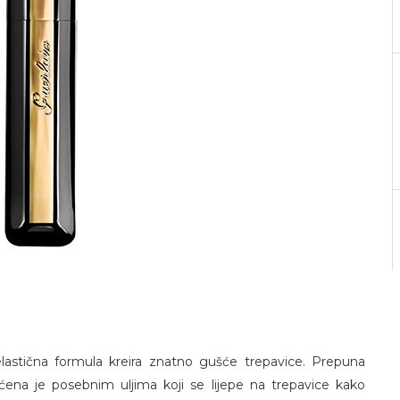
lastična formula kreira znatno gušće trepavice. Prepuna
aćena je posebnim uljima koji se lijepe na trepavice kako