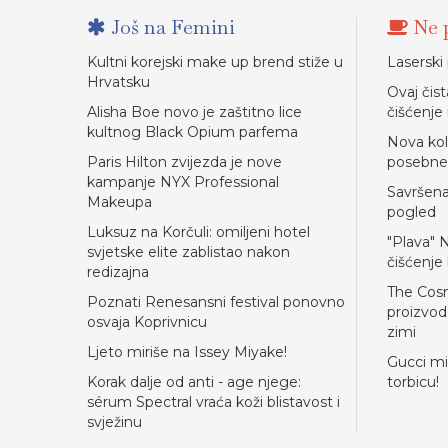
Još na Femini
Ne p
Kultni korejski make up brend stiže u
Laserski
Hrvatsku
Ovaj čist
Alisha Boe novo je zaštitno lice
čišćenje 
kultnog Black Opium parfema
Nova kol
Paris Hilton zvijezda je nove
posebne 
kampanje NYX Professional
Savršena
Makeupa
pogled
Luksuz na Korčuli: omiljeni hotel
"Plava" N
svjetske elite zablistao nakon
čišćenje 
redizajna
The Cosm
Poznati Renesansni festival ponovno
proizvod
osvaja Koprivnicu
zimi
Ljeto miriše na Issey Miyake!
Gucci mi
Korak dalje od anti - age njege:
torbicu!
sérum Spectral vraća koži blistavost i
svježinu