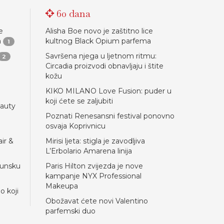
60 dana
e
Alisha Boe novo je zaštitno lice
a
kultnog Black Opium parfema
1
Savršena njega u ljetnom ritmu:
2
Circadia proizvodi obnavljaju i štite
kožu
KIKO MILANO Love Fusion: puder u
koji ćete se zaljubiti
eauty
Poznati Renesansni festival ponovno
osvaja Koprivnicu
ir &
Mirisi ljeta: stigla je zavodljiva
L’Erbolario Amarena linija
hunsku
Paris Hilton zvijezda je nove
kampanje NYX Professional
Makeupa
lo koji
Obožavat ćete novi Valentino
parfemski duo