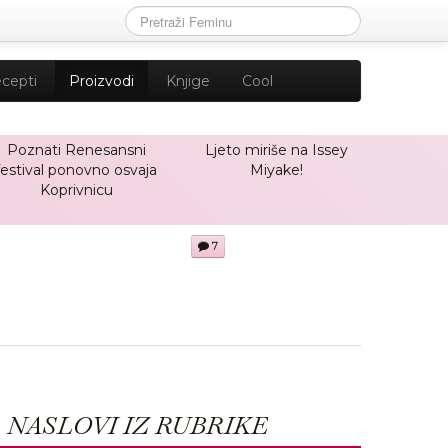
cepti
Proizvodi
Knjige
Cool
Poznati Renesansni
Ljeto miriše na Issey
festival ponovno osvaja
Miyake!
Koprivnicu
7
NASLOVI IZ RUBRIKE