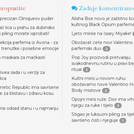
ropustite
Zadnje komentirano
 precizan Cliniqueov puder
Alisha Boe novo je zaštitno lic
kultnog Black Opium parfem
ač lica u prahu za dubinsko
i piling morate isprobati!
Ljeto miriše na Issey Miyake!
ekcija parfema iz Avona - za
Obožavat ćete novi Valentino
trenutke i posebne emocije
parfemski duo
2
 maskara za mačkasti
Pop Joy proizvodi pretvaraju
svakodnevnu rutinu u pravi b
ritual
3
ivea sada i u verziji za
lica
Kultni miris u novom ruhu:
obožavamo nove Valentino Ha
etic Republic ima savršene
Body mistove
2
e za blistavu i zdravu kosu
Opojni miris ruže: Dior ima vr
njegu za ruke i tijelo
3
risi odsad stanu i u najmanju
Stigao je luksuzni piling za tije
savršeno čisti i njeguje
1