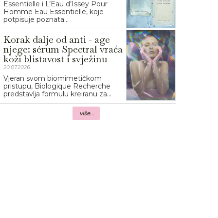
Essentielle i L’Eau d’Issey Pour
Homme Eau Essentielle, koje
potpisuje poznata...
Korak dalje od anti - age
njege: sérum Spectral vraća
koži blistavost i svježinu
20.07.2026.
Vjeran svom biomimetičkom
pristupu, Biologique Recherche
predstavlja formulu kreiranu za...
više...