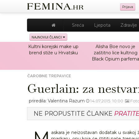
Prijava
Sreća
Ljepota
Zdravlje
NAJNOVIJI ČLANCI
Kultni korejski make up
Alisha Boe novo je
brend stiže u Hrvatsku
zaštitno lice kultnog
Black Opium parfem
ČAROBNE TREPAVICE
Guerlain: za nestvar
priredila: Valentina Razum
14.07.2015. 10:00
Foto
NE PROPUSTITE ČLANKE
PRATIT
M
askara je neizostavan dodatak u svakoj 
maskaru, onu koja će štititi naše trepavic