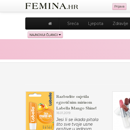
Prijava
Sreća
Ljepota
Zdravlje
NAJNOVIJI ČLANCI
Razbudite osjetila
egzotičnim mirisom
Labella Mango Shine!
16.01.2019.
Jesi li se ikada pitala
što sve tvoje usne
prožive u jednom