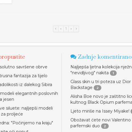
«
1
»
ropustite
Zadnje komentirano
solutno savršene obrve
Najljepša ljetna kolekcija njež
"nevidljivog" nakita
1
trusna fantazija za tijelo
Glass skin u tri poteza uz Dior
dolikosti iz dalekog Sibira
Backstage
2
i modeli elegantnih poslovnih
Alisha Boe novo je zaštitno lic
a jesen
kultnog Black Opium parfem
e siluete: najljepši modeli
Ljeto miriše na Issey Miyake!
 za proljeće
Obožavat ćete novi Valentino
jedna: "Počinjemo na kraju"
parfemski duo
2
jte oči poput