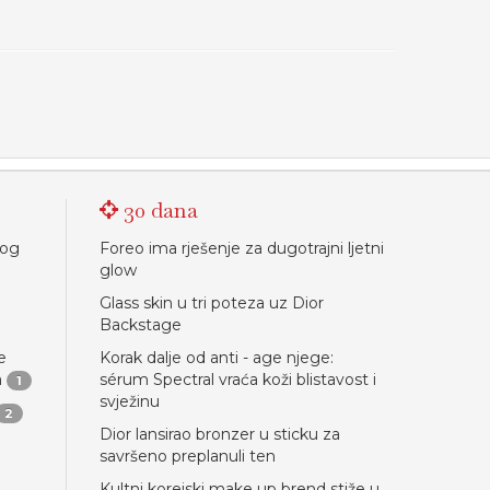
30 dana
nog
Foreo ima rješenje za dugotrajni ljetni
glow
Glass skin u tri poteza uz Dior
Backstage
e
Korak dalje od anti - age njege:
a
sérum Spectral vraća koži blistavost i
1
svježinu
2
Dior lansirao bronzer u sticku za
savršeno preplanuli ten
Kultni korejski make up brend stiže u