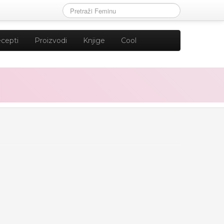
cepti
Proizvodi
Knjige
Cool