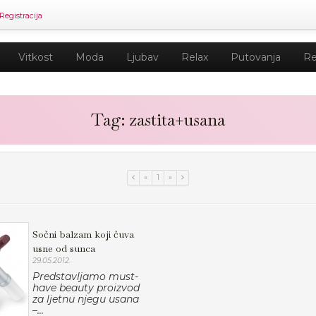
Registracija
Vitkost
Moda
Ljubav
Relax
Putovanja
Re
Tag: zastita+usana
«
1
»
Sočni balzam koji čuva
usne od sunca
29.05.2012.
Predstavljamo must-
have beauty proizvod
za ljetnu njegu usana
–...