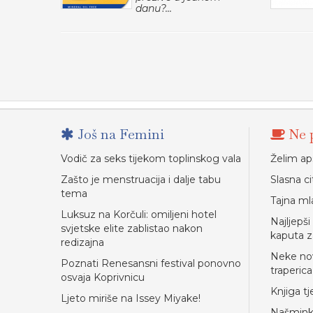
danu?...
Još na Femini
Ne p
Vodič za seks tijekom toplinskog vala
Želim ap
Zašto je menstruacija i dalje tabu
Slasna ci
tema
Tajna mla
Luksuz na Korčuli: omiljeni hotel
Najljepš
svjetske elite zablistao nakon
kaputa z
redizajna
Neke nov
Poznati Renesansni festival ponovno
traperica
osvaja Koprivnicu
Knjiga t
Ljeto miriše na Issey Miyake!
Našminka