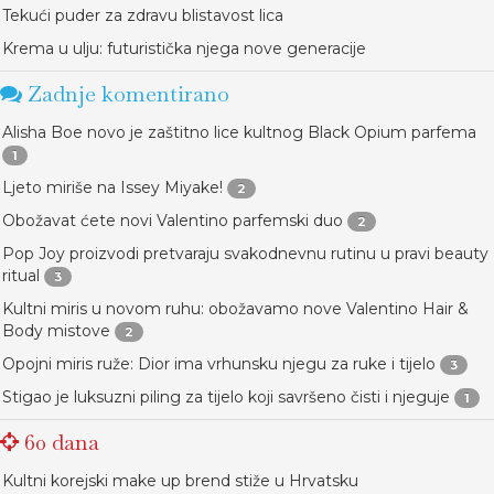
Tekući puder za zdravu blistavost lica
Krema u ulju: futuristička njega nove generacije
Zadnje komentirano
Alisha Boe novo je zaštitno lice kultnog Black Opium parfema
1
Ljeto miriše na Issey Miyake!
2
Obožavat ćete novi Valentino parfemski duo
2
Pop Joy proizvodi pretvaraju svakodnevnu rutinu u pravi beauty
ritual
3
Kultni miris u novom ruhu: obožavamo nove Valentino Hair &
Body mistove
2
Opojni miris ruže: Dior ima vrhunsku njegu za ruke i tijelo
3
Stigao je luksuzni piling za tijelo koji savršeno čisti i njeguje
1
60 dana
Kultni korejski make up brend stiže u Hrvatsku