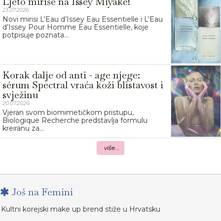
Ljeto miriše na Issey Miyake!
23.07.2026.
Novi mirisi L’Eau d’Issey Eau Essentielle i L’Eau
d’Issey Pour Homme Eau Essentielle, koje
potpisuje poznata...
Korak dalje od anti - age njege:
sérum Spectral vraća koži blistavost i
svježinu
20.07.2026.
Vjeran svom biomimetičkom pristupu,
Biologique Recherche predstavlja formulu
kreiranu za...
više...
Još na Femini
Kultni korejski make up brend stiže u Hrvatsku