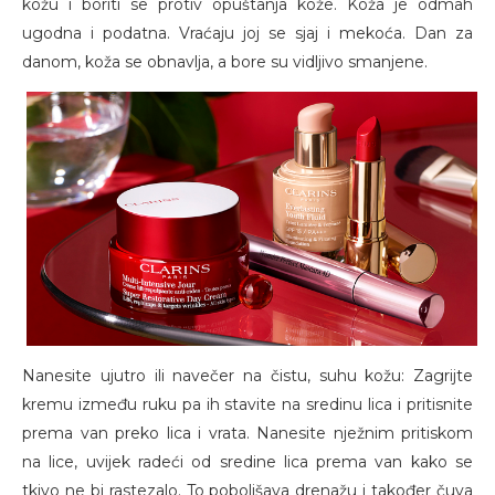
kožu i boriti se protiv opuštanja kože. Koža je odmah
ugodna i podatna. Vraćaju joj se sjaj i mekoća. Dan za
danom, koža se obnavlja, a bore su vidljivo smanjene.
Nanesite ujutro ili navečer na čistu, suhu kožu: Zagrijte
kremu između ruku pa ih stavite na sredinu lica i pritisnite
prema van preko lica i vrata. Nanesite nježnim pritiskom
na lice, uvijek radeći od sredine lica prema van kako se
tkivo ne bi rastezalo. To poboljšava drenažu i također čuva