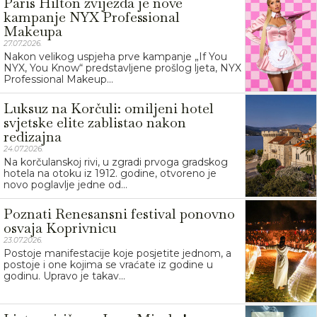
Paris Hilton zvijezda je nove
kampanje NYX Professional
Makeupa
27.07.2026.
Nakon velikog uspjeha prve kampanje „If You
NYX, You Know“ predstavljene prošlog ljeta, NYX
Professional Makeup...
Luksuz na Korčuli: omiljeni hotel
svjetske elite zablistao nakon
redizajna
24.07.2026.
Na korčulanskoj rivi, u zgradi prvoga gradskog
hotela na otoku iz 1912. godine, otvoreno je
novo poglavlje jedne od...
Poznati Renesansni festival ponovno
osvaja Koprivnicu
23.07.2026.
Postoje manifestacije koje posjetite jednom, a
postoje i one kojima se vraćate iz godine u
godinu. Upravo je takav...