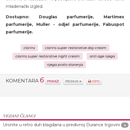
mladenački izgled.
Dostupno: Douglas parfumerije, Martimex
parfumerije, Muller - odjel parfumerije, Fabuspot
parfumerije.
clarins
clarins super restorative day cream
clarins super restorative night cream
anti age njega
njega protiv starenja
6
KOMENTARA
PRIKAŽI
PRIJAVA
ISPIS
VEZANI ČLANCI
Uronite u retro duh blagdana u predivnoj Durance trgovini
4