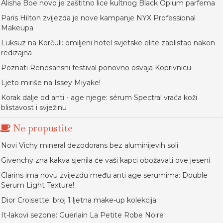
Alisha Boe novo je zaštitno lice kultnog Black Opium parfema
Paris Hilton zvijezda je nove kampanje NYX Professional
Makeupa
Luksuz na Korčuli: omiljeni hotel svjetske elite zablistao nakon
redizajna
Poznati Renesansni festival ponovno osvaja Koprivnicu
Ljeto miriše na Issey Miyake!
Korak dalje od anti - age njege: sérum Spectral vraća koži
blistavost i svježinu
Ne propustite
Novi Vichy mineral dezodorans bez aluminijevih soli
Givenchy zna kakva sjenila će vaši kapci obožavati ove jeseni
Clarins ima novu zvijezdu među anti age serumima: Double
Serum Light Texture!
Dior Croisette: broj 1 ljetna make-up kolekcija
It-lakovi sezone: Guerlain La Petite Robe Noire