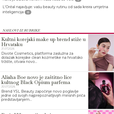
L'Oréal najavljuje: vašu beauty rutinu od sada kreira umjetna
inteligencija
0
NASLOVI IZ RUBRIKE
Kultni korejski make up brend stiže u
Hrvatsku
31.07.2026.
Divote Cosmetics, platforma zaslužna za
dolazak korejske clean kozmetike na hrvatsko
tržište, otvara novo...
Alisha Boe novo je zaštitno lice
kultnog Black Opium parfema
30.07.2026.
Brend YSL Beauty započinje novo poglavlje
jedne od svojih najprepoznatljivijih mirisnih priča
predstavljanjem...