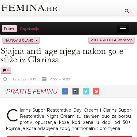
Prijava
Registracija
Sreća
Ljepota
Zdravlje
Vitkost
NAJNOVIJI ČLANCI
PODLA POODLA Webshop
Sjajna anti-age njega nakon 50-e
Moda
Ljubav
Relax
Putovanja
Recepti
stiže iz Clarinsa
Proizvodi
Knjige
Cool
6
01.12.2022. 08:00
Foto: Press
PRATITE FEMINU
C
larins Super Restorative Day Cream i Clarins Super
Restorative Night Cream su savršen duo za borbu
protiv opuštanja kože kod žena u dobi od 50+
kojima je koža oslabljena zbog hormonalnih promjena