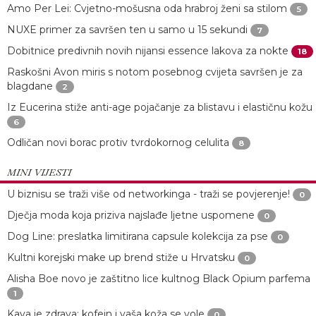
Amo Per Lei: Cvjetno-mošusna oda hrabroj ženi sa stilom
5
NUXE primer za savršen ten u samo u 15 sekundi
7
Dobitnice predivnih novih nijansi essence lakova za nokte
18
Raskošni Avon miris s notom posebnog cvijeta savršen je za
blagdane
2
Iz Eucerina stiže anti-age pojačanje za blistavu i elastičnu kožu
6
Odličan novi borac protiv tvrdokornog celulita
8
MINI VIJESTI
U biznisu se traži više od networkinga - traži se povjerenje!
0
Dječja moda koja priziva najslađe ljetne uspomene
0
Dog Line: preslatka limitirana capsule kolekcija za pse
0
Kultni korejski make up brend stiže u Hrvatsku
0
Alisha Boe novo je zaštitno lice kultnog Black Opium parfema
1
Kava je zdrava: kofein i vaša koža se vole
0