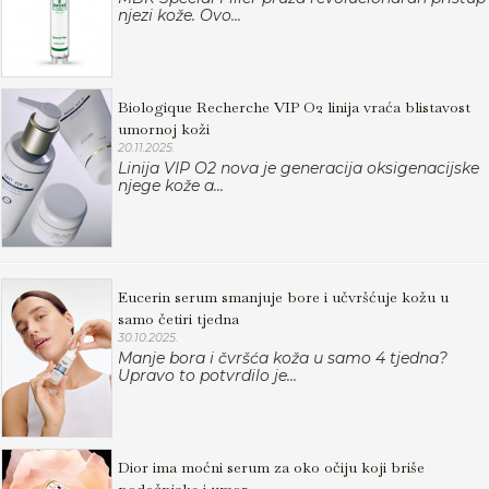
njezi kože. Ovo...
Biologique Recherche VIP O2 linija vraća blistavost
umornoj koži
20.11.2025.
Linija VIP O2 nova je generacija oksigenacijske
njege kože a...
Eucerin serum smanjuje bore i učvršćuje kožu u
samo četiri tjedna
30.10.2025.
Manje bora i čvršća koža u samo 4 tjedna?
Upravo to potvrdilo je...
Dior ima moćni serum za oko očiju koji briše