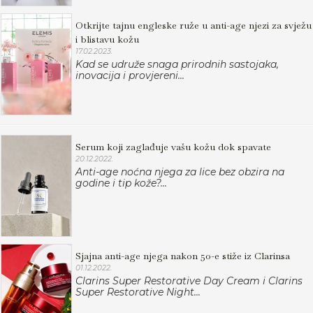
Otkrijte tajnu engleske ruže u anti-age njezi za svježu
i blistavu kožu
17.02.2023.
Kad se udruže snaga prirodnih sastojaka,
inovacija i provjereni...
Serum koji zaglađuje vašu kožu dok spavate
20.12.2022.
Anti-age noćna njega za lice bez obzira na
godine i tip kože?...
Sjajna anti-age njega nakon 50-e stiže iz Clarinsa
01.12.2022.
Clarins Super Restorative Day Cream i Clarins
Super Restorative Night...