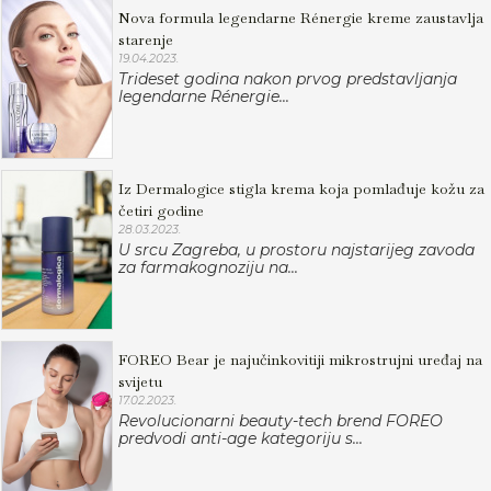
Nova formula legendarne Rénergie kreme zaustavlja
starenje
19.04.2023.
Trideset godina nakon prvog predstavljanja
legendarne Rénergie...
Iz Dermalogice stigla krema koja pomlađuje kožu za
četiri godine
28.03.2023.
U srcu Zagreba, u prostoru najstarijeg zavoda
za farmakognoziju na...
FOREO Bear je najučinkovitiji mikrostrujni uređaj na
svijetu
17.02.2023.
Revolucionarni beauty-tech brend FOREO
predvodi anti-age kategoriju s...