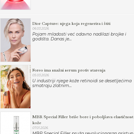
Dior Capture: njega koja regenerira i štiti
06.03.2026.
Pojam mladosti već odavno nadilazi brojke i
godišta. Danas je...
Foreo ima snažni serum protiv starenja
05.03.2026.
U industriji njege kože retinoidi se desetljećima
smatraju zlatnim...
MBR Special Filler briše bore i poboljšava elastičnost
kože
07.01.2026.
MBR Special Filler pruža revolucionaran pristup