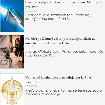
Smanjite vidljive znakove starenja uz novi Skintegra
proizvod
13.12.2023.
Elastična koža, zaglađen ton i tekstura,
smanjen broj komedona i...
Na Filorga Zlatnoj večeri predstavljen eliksir za
intenzivno pomlađivanje kože
11.12.2023.
Filorga Global-Repair Advanced eliksir pomaže
u borbi protiv 10...
Neovadiol idealna njega za zahtjevnu kožu u
menopauzi
24.11.2023.
Među promjenama s kojima se žene susreću u
menopauzi možda je...