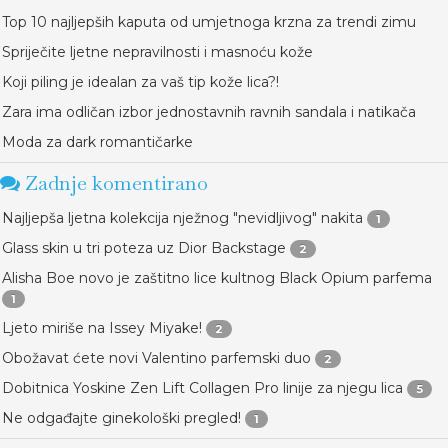
Top 10 najljepših kaputa od umjetnoga krzna za trendi zimu
Spriječite ljetne nepravilnosti i masnoću kože
Koji piling je idealan za vaš tip kože lica?!
Zara ima odličan izbor jednostavnih ravnih sandala i natikača
Moda za dark romantičarke
Zadnje komentirano
Najljepša ljetna kolekcija nježnog "nevidljivog" nakita
1
Glass skin u tri poteza uz Dior Backstage
2
Alisha Boe novo je zaštitno lice kultnog Black Opium parfema
1
Ljeto miriše na Issey Miyake!
2
Obožavat ćete novi Valentino parfemski duo
2
Dobitnica Yoskine Zen Lift Collagen Pro linije za njegu lica
5
Ne odgađajte ginekološki pregled!
1