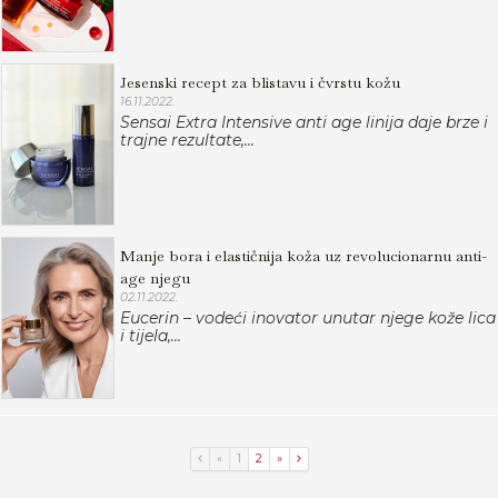
Jesenski recept za blistavu i čvrstu kožu
16.11.2022.
Sensai Extra Intensive anti age linija daje brze i
trajne rezultate,...
Manje bora i elastičnija koža uz revolucionarnu anti-
age njegu
02.11.2022.
Eucerin – vodeći inovator unutar njege kože lica
i tijela,...
«
1
2
»