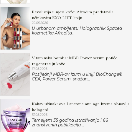
Revolucija u njezi kože: Afrodita predstavila
učinkovitu EXO-LIFT liniju
22.05.2026.
U urbanom ambijentu Holographik Spacea
kozmetika Afrodita...
Vitaminska bomba: MBR Power serum potiče
regeneraciju kože
31.03.2026.
Posljednji MBR-ov izum u liniji BioChange®
CEA, Power Serum, snažan...
Kakav učinak: ova Lancome anti age krema obnavlja
kolagen!
13.03.2026.
Temeljem 35 godina istraživanja i 66
znanstvenih publikacija,...