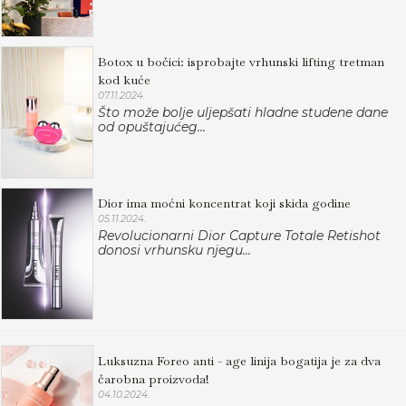
Botox u bočici: isprobajte vrhunski lifting tretman
kod kuće
07.11.2024.
Što može bolje uljepšati hladne studene dane
od opuštajućeg...
Dior ima moćni koncentrat koji skida godine
05.11.2024.
Revolucionarni Dior Capture Totale Retishot
donosi vrhunsku njegu...
Luksuzna Foreo anti - age linija bogatija je za dva
čarobna proizvoda!
04.10.2024.