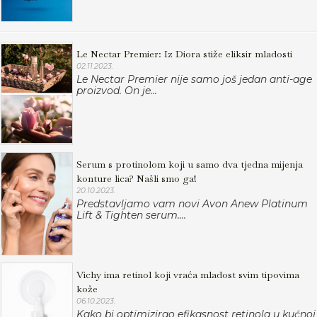
Le Nectar Premier: Iz Diora stiže eliksir mladosti
02.11.2023.
Le Nectar Premier nije samo još jedan anti-age
proizvod. On je...
Serum s protinolom koji u samo dva tjedna mijenja
konture lica? Našli smo ga!
20.10.2023.
Predstavljamo vam novi Avon Anew Platinum
Lift & Tighten serum....
Vichy ima retinol koji vraća mladost svim tipovima
kože
06.10.2023.
Kako bi optimizirao efikasnost retinola u kućnoj