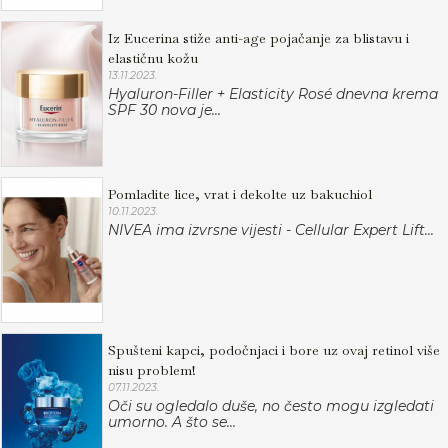
Iz Eucerina stiže anti-age pojačanje za blistavu i
elastičnu kožu
13.11.2023.
Hyaluron-Filler + Elasticity Rosé dnevna krema
SPF 30 nova je...
Pomladite lice, vrat i dekolte uz bakuchiol
10.11.2023.
NIVEA ima izvrsne vijesti - Cellular Expert Lift...
Spušteni kapci, podočnjaci i bore uz ovaj retinol više
nisu problem!
07.11.2023.
Oči su ogledalo duše, no često mogu izgledati
umorno. A što se...