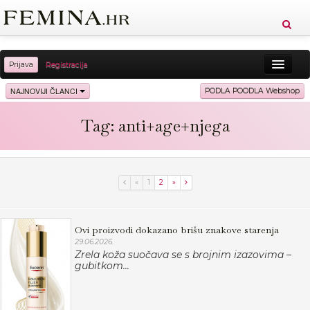
Prijava
Registracija
Sreća
Ljepota
Zdravlje
Vitkost
NAJNOVIJI ČLANCI
PODLA POODLA Webshop
Moda
Ljubav
Relax
Putovanja
Recepti
Tag: anti+age+njega
Proizvodi
Knjige
Cool
«
1
2
»
Ovi proizvodi dokazano brišu znakove starenja
29.06.2026.
Zrela koža suočava se s brojnim izazovima –
gubitkom...