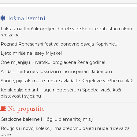
Još na Femini
Luksuz na Korčuli: omiljeni hotel svjetske elite zablistao nakon
redizajna
Poznati Renesansni festival ponovno osvaja Koprivnicu
Ljeto miriše na Issey Miyake!
One mijenjaju Hrvatsku: proglašena Žena godine!
Andart Perfumes: luksuzni mirisi inspirirani Jadranom
Sunce, pijesak i nula stresa: savladajte Kegelove vježbe na plaži
Korak dalje od anti - age njege: sérum Spectral vraća koži
blistavost i svježinu
Ne propustite
Graciozne balerine i Högl u plemenitoj misiji
Bourjois u novoj kolekciji ima predivnu paletu nude ruževa za
usne