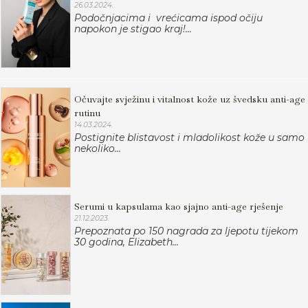
26.03.2024.
Podočnjacima i vrećicama ispod očiju
napokon je stigao kraj!...
Očuvajte svježinu i vitalnost kože uz švedsku anti-age
rutinu
14.03.2024.
Postignite blistavost i mladolikost kože u samo
nekoliko...
Serumi u kapsulama kao sjajno anti-age rješenje
21.12.2023.
Prepoznata po 150 nagrada za ljepotu tijekom
30 godina, Elizabeth...