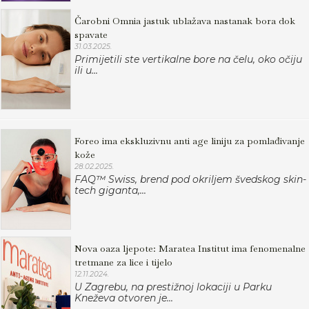
Čarobni Omnia jastuk ublažava nastanak bora dok
spavate
31.03.2025.
Primijetili ste vertikalne bore na čelu, oko očiju
ili u...
Foreo ima ekskluzivnu anti age liniju za pomlađivanje
kože
28.02.2025.
FAQ™ Swiss, brend pod okriljem švedskog skin-
tech giganta,...
Nova oaza ljepote: Maratea Institut ima fenomenalne
tretmane za lice i tijelo
12.11.2024.
U Zagrebu, na prestižnoj lokaciji u Parku
Kneževa otvoren je...