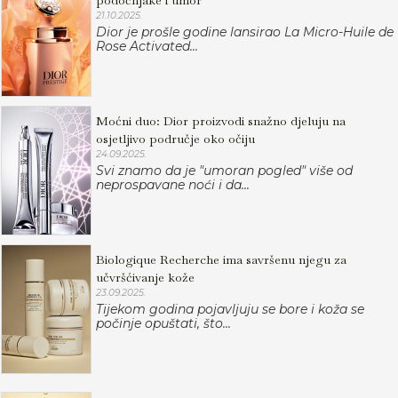
podočnjake i umor
21.10.2025.
Dior je prošle godine lansirao La Micro-Huile de
Rose Activated...
Moćni duo: Dior proizvodi snažno djeluju na
osjetljivo područje oko očiju
24.09.2025.
Svi znamo da je "umoran pogled" više od
neprospavane noći i da...
Biologique Recherche ima savršenu njegu za
učvršćivanje kože
23.09.2025.
Tijekom godina pojavljuju se bore i koža se
počinje opuštati, što...