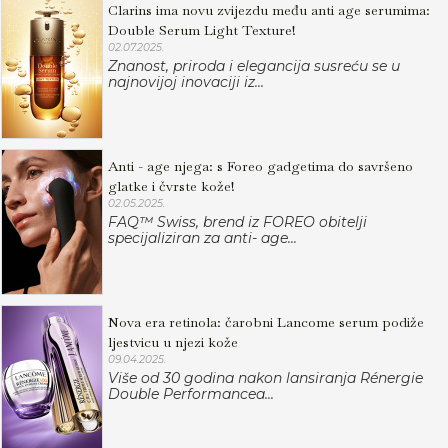
Clarins ima novu zvijezdu među anti age serumima:
Double Serum Light Texture!
02.07.2025.
Znanost, priroda i elegancija susreću se u
najnovijoj inovaciji iz...
Anti - age njega: s Foreo gadgetima do savršeno
glatke i čvrste kože!
02.05.2025.
FAQ™ Swiss, brend iz FOREO obitelji
specijaliziran za anti- age...
Nova era retinola: čarobni Lancome serum podiže
ljestvicu u njezi kože
09.04.2025.
Više od 30 godina nakon lansiranja Rénergie
Double Performancea...