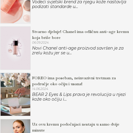
Vodeći svjetski brend za njegu kože nastavlja
podizati standarde u...
Stvarno djeluje! Chanel ima odličnu anti–age kremu
koja briše bore
06.09.2024.
Novi Chanel anti-age proizvod savršen je za
zrelu kožu jer se u...
FOREO ima poseban, neinvazivni tretman za
područje oko očiju i usana!
14.06.2024.
BEAR 2 Eyes & Lips prava je revolucija u njezi
kože oko očiju i...
Uz ovu kremu podočnjaci nestaju u samo dvije
minute