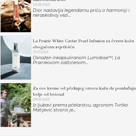
03.08.2023.
Dior nastavlja legendarnu priču o harmoniji i
neraskidivoj vezi...
La Prairie White Caviar Pearl Infusion za čvrstu kožu
obogaćenu svjetlošću
13.07.2023.
Osnažen inkapsuliranom Lumidose™, La
Prairieovom zaštićenom...
Za ove kreme od pčelinjeg otrova kažu da pomlađuju
bolje od botoxa!
09.05.2023.
Iz ljubavi prema pčelarstvu, agronom Tvrtko
Matijević stvorio je...