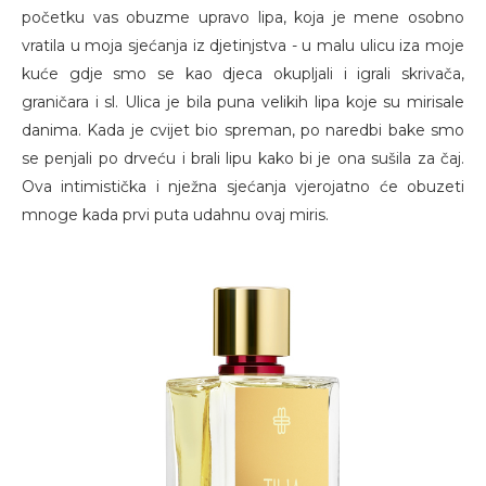
početku vas obuzme upravo lipa, koja je mene osobno
vratila u moja sjećanja iz djetinjstva - u malu ulicu iza moje
kuće gdje smo se kao djeca okupljali i igrali skrivača,
graničara i sl. Ulica je bila puna velikih lipa koje su mirisale
danima. Kada je cvijet bio spreman, po naredbi bake smo
se penjali po drveću i brali lipu kako bi je ona sušila za čaj.
Ova intimistička i nježna sjećanja vjerojatno će obuzeti
mnoge kada prvi puta udahnu ovaj miris.