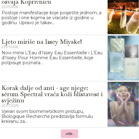
osvaja Koprivnicu
23.07.2026.
Postoje manifestacije koje posjetite jednom, a
postoje i one kojima se vraćate iz godine u
godinu. Upravo je takav...
Ljeto miriše na Issey Miyake!
23.07.2026.
Novi mirisi L’Eau d’Issey Eau Essentielle i L’Eau
d’Issey Pour Homme Eau Essentielle, koje
potpisuje poznata...
Korak dalje od anti - age njege:
sérum Spectral vraća koži blistavost i
svježinu
20.07.2026.
Vjeran svom biomimetičkom pristupu,
Biologique Recherche predstavlja formulu
kreiranu za...
više...