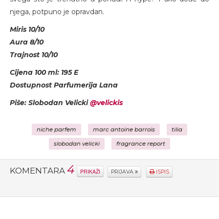
njega, potpuno je opravdan.
Miris 10/10
Aura 8/10
Trajnost 10/10
Cijena 100 ml: 195 E
Dostupnost Parfumerija Lana
Piše: Slobodan Velicki
@velickis
niche parfem
marc antoine barrois
tilia
slobodan velicki
fragrance report
4
KOMENTARA
PRIKAŽI
PRIJAVA
ISPIS