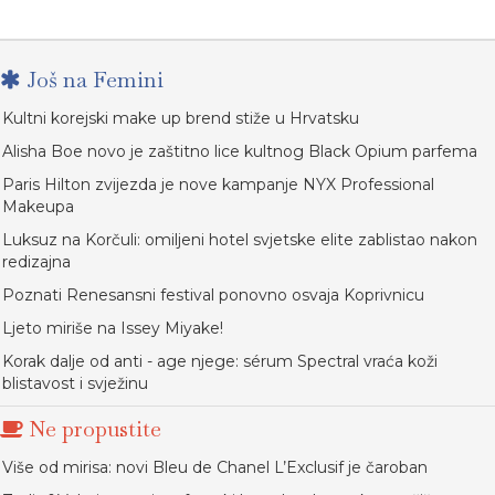
Još na Femini
Kultni korejski make up brend stiže u Hrvatsku
Alisha Boe novo je zaštitno lice kultnog Black Opium parfema
Paris Hilton zvijezda je nove kampanje NYX Professional
Makeupa
Luksuz na Korčuli: omiljeni hotel svjetske elite zablistao nakon
redizajna
Poznati Renesansni festival ponovno osvaja Koprivnicu
Ljeto miriše na Issey Miyake!
Korak dalje od anti - age njege: sérum Spectral vraća koži
blistavost i svježinu
Ne propustite
Više od mirisa: novi Bleu de Chanel L’Exclusif je čaroban