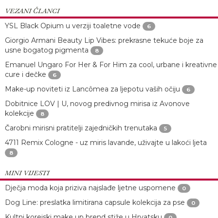
VEZANI ČLANCI
YSL Black Opium u verziji toaletne vode
6
Giorgio Armani Beauty Lip Vibes: prekrasne tekuće boje za
usne bogatog pigmenta
8
Emanuel Ungaro For Her & For Him za cool, urbane i kreativne
cure i dečke
6
Make-up noviteti iz Lancômea za ljepotu vaših očiju
6
Dobitnice LOV | U, novog predivnog mirisa iz Avonove
kolekcije
8
Čarobni mirisni pratitelji zajedničkih trenutaka
5
4711 Remix Cologne - uz miris lavande, uživajte u lakoći ljeta
8
MINI VIJESTI
Dječja moda koja priziva najslađe ljetne uspomene
0
Dog Line: preslatka limitirana capsule kolekcija za pse
0
Kultni korejski make up brend stiže u Hrvatsku
0