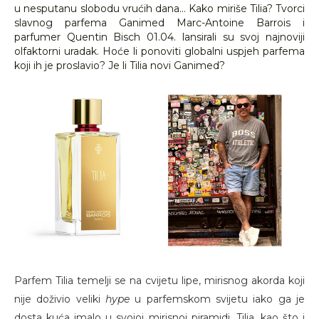
u nesputanu slobodu vrućih dana... Kako miriše Tilia? Tvorci
slavnog parfema Ganimed Marc-Antoine Barrois i
parfumer Quentin Bisch 01.04. lansirali su svoj najnoviji
olfaktorni uradak. Hoće li ponoviti globalni uspjeh parfema
koji ih je proslavio? Je li Tilia novi Ganimed?
Parfem Tilia temelji se na cvijetu lipe, mirisnog akorda koji
nije doživio veliki
hype
u parfemskom svijetu iako ga je
dosta kuća imalo u svojoj mirisnoj piramidi. Tilia, kao što i