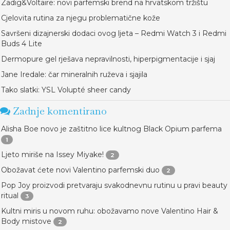
Zadig&Voltaire: novi parfemski brend na hrvatskom tržištu
Cjelovita rutina za njegu problematične kože
Savršeni dizajnerski dodaci ovog ljeta – Redmi Watch 3 i Redmi
Buds 4 Lite
Dermopure gel rješava nepravilnosti, hiperpigmentacije i sjaj
Jane Iredale: čar mineralnih ruževa i sjajila
Tako slatki: YSL Volupté sheer candy
Zadnje komentirano
Alisha Boe novo je zaštitno lice kultnog Black Opium parfema
1
Ljeto miriše na Issey Miyake!
2
Obožavat ćete novi Valentino parfemski duo
2
Pop Joy proizvodi pretvaraju svakodnevnu rutinu u pravi beauty
ritual
3
Kultni miris u novom ruhu: obožavamo nove Valentino Hair &
Body mistove
2