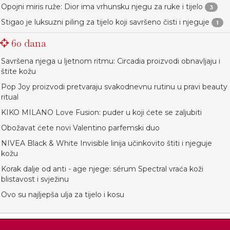
Opojni miris ruže: Dior ima vrhunsku njegu za ruke i tijelo
3
Stigao je luksuzni piling za tijelo koji savršeno čisti i njeguje
1
60 dana
Savršena njega u ljetnom ritmu: Circadia proizvodi obnavljaju i
štite kožu
Pop Joy proizvodi pretvaraju svakodnevnu rutinu u pravi beauty
ritual
KIKO MILANO Love Fusion: puder u koji ćete se zaljubiti
Obožavat ćete novi Valentino parfemski duo
NIVEA Black & White Invisible linija učinkovito štiti i njeguje
kožu
Korak dalje od anti - age njege: sérum Spectral vraća koži
blistavost i svježinu
Ovo su najljepša ulja za tijelo i kosu