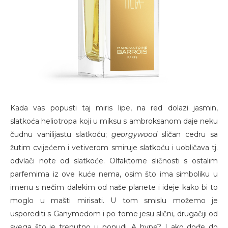
Kada vas popusti taj miris lipe, na red dolazi jasmin,
slatkoća heliotropa koji u miksu s ambroksanom daje neku
čudnu vanilijastu slatkoću;
georgywood
sličan cedru sa
žutim cvijećem i vetiverom smiruje slatkoću i uobličava tj.
odvlači note od slatkoće. Olfaktorne sličnosti s ostalim
parfemima iz ove kuće nema, osim što ima simboliku u
imenu s nečim dalekim od naše planete i ideje kako bi to
moglo u mašti mirisati. U tom smislu možemo je
usporediti s Ganymedom i po tome jesu slični, drugačiji od
svega što je trenutno u ponudi. A hype? I ako dođe do