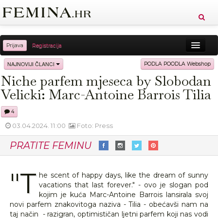
Prijava
Registracija
Sreća
Ljepota
Zdravlje
Vitkost
NAJNOVIJI ČLANCI
PODLA POODLA Webshop
Niche parfem mjeseca by Slobodan
Moda
Ljubav
Relax
Putovanja
Recepti
Velicki: Marc-Antoine Barrois Tilia
Proizvodi
Knjige
Cool
4
03.04.2024. 11:00
Foto: Press
PRATITE FEMINU
"T
he scent of happy days, like the dream of sunny
vacations that last forever." - ovo je slogan pod
kojim je kuća Marc-Antoine Barrois lansirala svoj
novi parfem znakovitoga naziva - Tilia - obećavši nam na
taj način - razigran, optimističan ljetni parfem koji nas vodi