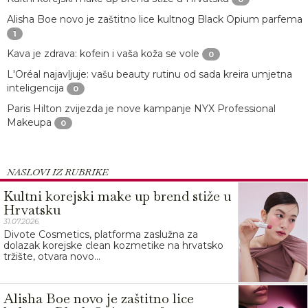
Alisha Boe novo je zaštitno lice kultnog Black Opium parfema
1
Kava je zdrava: kofein i vaša koža se vole
0
L'Oréal najavljuje: vašu beauty rutinu od sada kreira umjetna
inteligencija
0
Paris Hilton zvijezda je nove kampanje NYX Professional
Makeupa
0
NASLOVI IZ RUBRIKE
Kultni korejski make up brend stiže u
Hrvatsku
31.07.2026.
Divote Cosmetics, platforma zaslužna za
dolazak korejske clean kozmetike na hrvatsko
tržište, otvara novo...
Alisha Boe novo je zaštitno lice