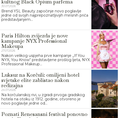
kultnog Black Opium parfema
30.07.2026.
Brend YSL Beauty započinje novo poglavlje
jedne od svojih najprepoznatljivijih mirisnih priča
predstavljanjem...
Paris Hilton zvijezda je nove
kampanje NYX Professional
Makeupa
27.07.2026.
Nakon velikog uspjeha prve kampanje „If You
NYX, You Know“ predstavljene prošlog ljeta, NYX
Professional Makeup...
Luksuz na Korčuli: omiljeni hotel
svjetske elite zablistao nakon
redizajna
24.07.2026.
Na korčulanskoj rivi, u zgradi prvoga gradskog
hotela na otoku iz 1912. godine, otvoreno je
novo poglavlje jedne od...
Poznati Renesansni festival ponovno