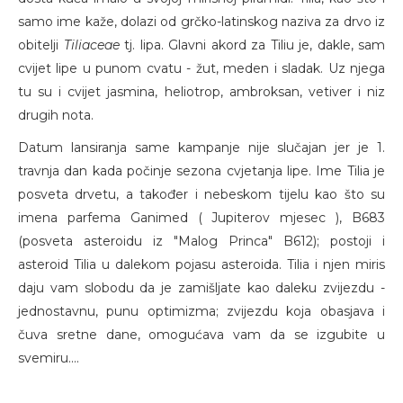
samo ime kaže, dolazi od grčko-latinskog naziva za drvo iz
obitelji
Tiliaceae
tj. lipa. Glavni akord za Tiliu je, dakle, sam
cvijet lipe u punom cvatu - žut, meden i sladak. Uz njega
tu su i cvijet jasmina, heliotrop, ambroksan, vetiver i niz
drugih nota.
Datum lansiranja same kampanje nije slučajan jer je 1.
travnja dan kada počinje sezona cvjetanja lipe. Ime Tilia je
posveta drvetu, a također i nebeskom tijelu kao što su
imena parfema Ganimed ( Jupiterov mjesec ), B683
(posveta asteroidu iz "Malog Princa" B612); postoji i
asteroid Tilia u dalekom pojasu asteroida. Tilia i njen miris
daju vam slobodu da je zamišljate kao daleku zvijezdu -
jednostavnu, punu optimizma; zvijezdu koja obasjava i
čuva sretne dane, omogućava vam da se izgubite u
svemiru....