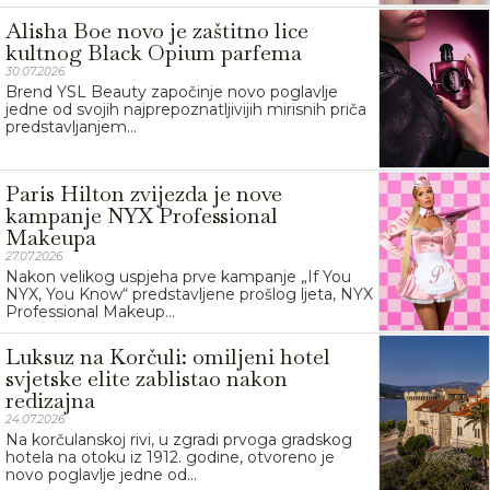
Alisha Boe novo je zaštitno lice
kultnog Black Opium parfema
30.07.2026.
Brend YSL Beauty započinje novo poglavlje
jedne od svojih najprepoznatljivijih mirisnih priča
predstavljanjem...
Paris Hilton zvijezda je nove
kampanje NYX Professional
Makeupa
27.07.2026.
Nakon velikog uspjeha prve kampanje „If You
NYX, You Know“ predstavljene prošlog ljeta, NYX
Professional Makeup...
Luksuz na Korčuli: omiljeni hotel
svjetske elite zablistao nakon
redizajna
24.07.2026.
Na korčulanskoj rivi, u zgradi prvoga gradskog
hotela na otoku iz 1912. godine, otvoreno je
novo poglavlje jedne od...