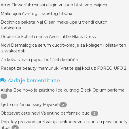
Amo Flowerful: mirisni dugin vrt pun blistavog cvijeća
Mala tajna čvrstog i napetog trbuha
Dobitnice paketa Naj Oleari make-upa u trendi clutch
torbicama
Dobitnice kultnih mirisa Avon Little Black Dress
Novi Dermalogica serum čudotvorac je za kolagen i blistav ten
u svakoj dobi
Za kožu slasnu poput božićnih kolačića
Recept za beauty mamurluk: Vratite sjaj koži uz FOREO UFO 2
Zadnje komentirano
Alisha Boe novo je zaštitno lice kultnog Black Opium parfema
1
Ljeto miriše na Issey Miyake!
2
Obožavat ćete novi Valentino parfemski duo
2
Pop Joy proizvodi pretvaraju svakodnevnu rutinu u pravi beauty
ritual
3