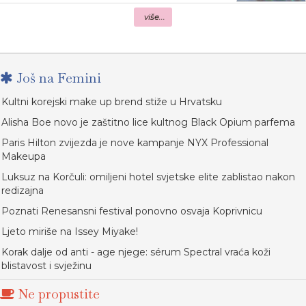
više...
Još na Femini
Kultni korejski make up brend stiže u Hrvatsku
Alisha Boe novo je zaštitno lice kultnog Black Opium parfema
Paris Hilton zvijezda je nove kampanje NYX Professional
Makeupa
Luksuz na Korčuli: omiljeni hotel svjetske elite zablistao nakon
redizajna
Poznati Renesansni festival ponovno osvaja Koprivnicu
Ljeto miriše na Issey Miyake!
Korak dalje od anti - age njege: sérum Spectral vraća koži
blistavost i svježinu
Ne propustite