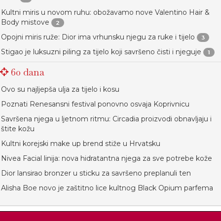
Kultni miris u novom ruhu: obožavamo nove Valentino Hair &
Body mistove
2
Opojni miris ruže: Dior ima vrhunsku njegu za ruke i tijelo
3
Stigao je luksuzni piling za tijelo koji savršeno čisti i njeguje
1
60 dana
Ovo su najljepša ulja za tijelo i kosu
Poznati Renesansni festival ponovno osvaja Koprivnicu
Savršena njega u ljetnom ritmu: Circadia proizvodi obnavljaju i
štite kožu
Kultni korejski make up brend stiže u Hrvatsku
Nivea Facial linija: nova hidratantna njega za sve potrebe kože
Dior lansirao bronzer u sticku za savršeno preplanuli ten
Alisha Boe novo je zaštitno lice kultnog Black Opium parfema