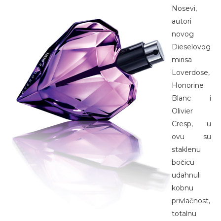
Nosevi,
autori
novog
Dieselovog
mirisa
Loverdose,
Honorine
Blanc i
Olivier
Cresp, u
ovu su
staklenu
bočicu
udahnuli
kobnu
privlačnost,
totalnu