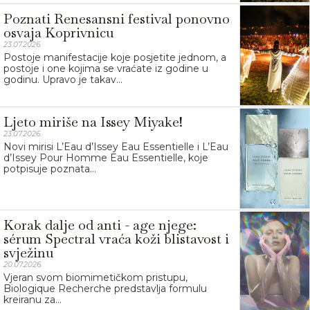
Poznati Renesansni festival ponovno
osvaja Koprivnicu
23.07.2026.
Postoje manifestacije koje posjetite jednom, a
postoje i one kojima se vraćate iz godine u
godinu. Upravo je takav...
Ljeto miriše na Issey Miyake!
23.07.2026.
Novi mirisi L’Eau d’Issey Eau Essentielle i L’Eau
d’Issey Pour Homme Eau Essentielle, koje
potpisuje poznata...
Korak dalje od anti - age njege:
sérum Spectral vraća koži blistavost i
svježinu
20.07.2026.
Vjeran svom biomimetičkom pristupu,
Biologique Recherche predstavlja formulu
kreiranu za...