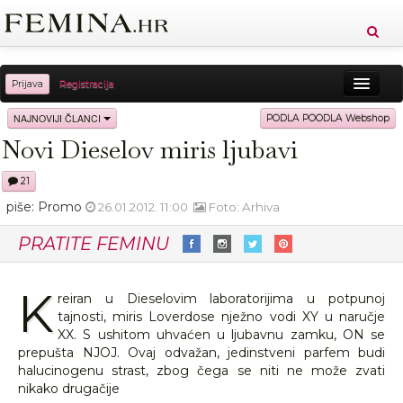
Prijava
Registracija
Sreća
Ljepota
Zdravlje
Vitkost
NAJNOVIJI ČLANCI
PODLA POODLA Webshop
Novi Dieselov miris ljubavi
Moda
Ljubav
Relax
Putovanja
Recepti
21
Proizvodi
Knjige
Cool
piše: Promo
26.01.2012. 11:00
Foto: Arhiva
PRATITE FEMINU
K
reiran u Dieselovim laboratorijima u potpunoj
tajnosti, miris Loverdose nježno vodi XY u naručje
XX. S ushitom uhvaćen u ljubavnu zamku, ON se
prepušta NJOJ. Ovaj odvažan, jedinstveni parfem budi
halucinogenu strast, zbog čega se niti ne može zvati
nikako drugačije