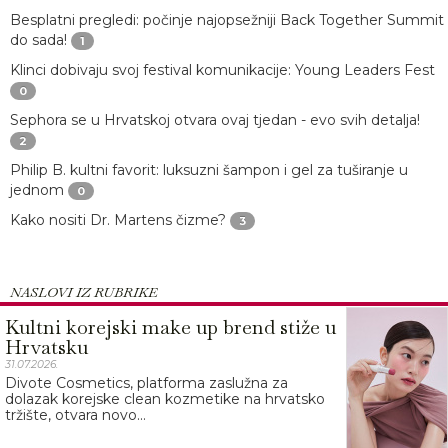
Besplatni pregledi: počinje najopsežniji Back Together Summit
do sada!
1
Klinci dobivaju svoj festival komunikacije: Young Leaders Fest
0
Sephora se u Hrvatskoj otvara ovaj tjedan - evo svih detalja!
2
Philip B. kultni favorit: luksuzni šampon i gel za tuširanje u
jednom
0
Kako nositi Dr. Martens čizme?
3
NASLOVI IZ RUBRIKE
Kultni korejski make up brend stiže u
Hrvatsku
31.07.2026.
Divote Cosmetics, platforma zaslužna za
dolazak korejske clean kozmetike na hrvatsko
tržište, otvara novo...