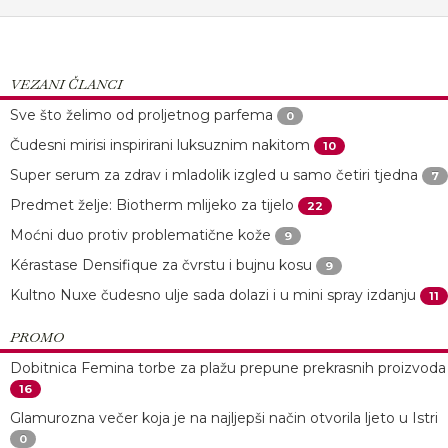
VEZANI ČLANCI
Sve što želimo od proljetnog parfema
0
Čudesni mirisi inspirirani luksuznim nakitom
10
Super serum za zdrav i mladolik izgled u samo četiri tjedna
7
Predmet želje: Biotherm mlijeko za tijelo
22
Moćni duo protiv problematične kože
9
Kérastase Densifique za čvrstu i bujnu kosu
9
Kultno Nuxe čudesno ulje sada dolazi i u mini spray izdanju
11
PROMO
Dobitnica Femina torbe za plažu prepune prekrasnih proizvoda
16
Glamurozna večer koja je na najljepši način otvorila ljeto u Istri
0