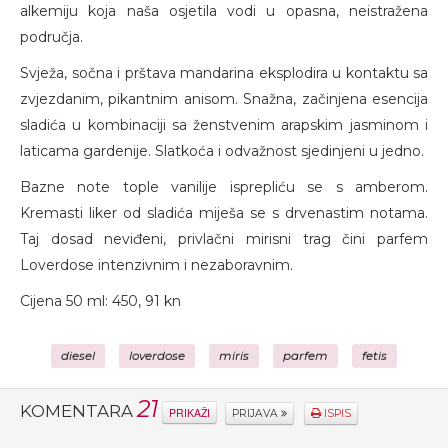
alkemiju koja naša osjetila vodi u opasna, neistražena
područja.
Svježa, sočna i prštava mandarina eksplodira u kontaktu sa
zvjezdanim, pikantnim anisom. Snažna, začinjena esencija
sladića u kombinaciji sa ženstvenim arapskim jasminom i
laticama gardenije. Slatkoća i odvažnost sjedinjeni u jedno.
Bazne note tople vanilije isprepliću se s amberom.
Kremasti liker od sladića miješa se s drvenastim notama.
Taj dosad neviđeni, privlačni mirisni trag čini parfem
Loverdose intenzivnim i nezaboravnim.
Cijena 50 ml: 450, 91 kn
diesel
loverdose
miris
parfem
fetis
21
KOMENTARA
PRIKAŽI
PRIJAVA
ISPIS