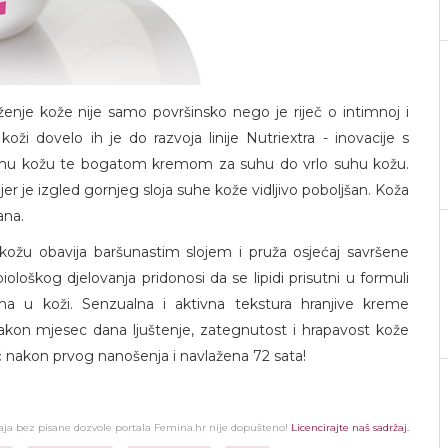
aženje kože nije samo površinsko nego je riječ o intimnoj i
oži dovelo ih je do razvoja linije Nutriextra
- inovacije s
uhu kožu te bogatom kremom za suhu do vrlo suhu kožu.
r je izgled gornjeg sloja suhe kože vidljivo poboljšan. Koža
ana.
ožu obavija baršunastim slojem i pruža osjećaj savršene
loškog djelovanja pridonosi da se lipidi prisutni u formuli
a u koži. Senzualna i aktivna tekstura hranjive kreme
akon mjesec dana ljuštenje, zategnutost i hrapavost kože
ć nakon prvog nanošenja i navlažena 72 sata!
žaja bez pisane dozvole portala Femina.hr nije dopušteno!
Licencirajte naš sadržaj.