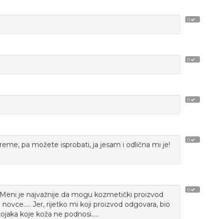
0
0
0
0
reme, pa možete isprobati, ja jesam i odlična mi je!
0
!!! Meni je najvažnije da mogu kozmetički proizvod
novce..... Jer, rijetko mi koji proizvod odgovara, bio
tojaka koje koža ne podnosi.....