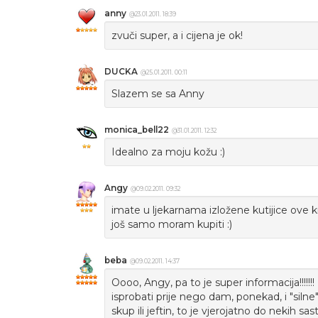
anny
@23.01.2011. 18:39
zvuči super, a i cijena je ok!
DUCKA
@25.01.2011. 00:11
Slazem se sa Anny
monica_bell22
@31.01.2011. 12:32
Idealno za moju kožu :)
Angy
@09.02.2011. 09:32
imate u ljekarnama izložene kutijice ove k
još samo moram kupiti :)
beba
@09.02.2011. 14:37
Oooo, Angy, pa to je super informacija!!!!
isprobati prije nego dam, ponekad, i "silne" 
skup ili jeftin, to je vjerojatno do nekih sas