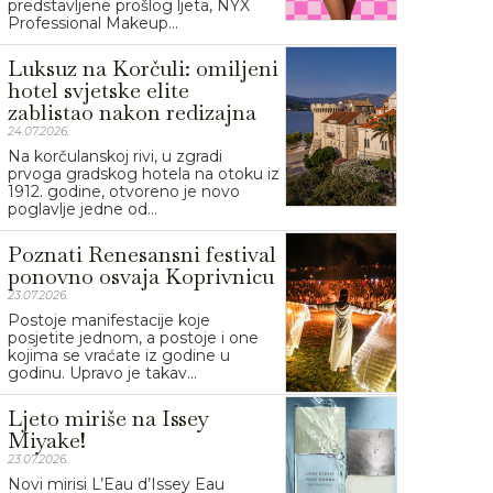
predstavljene prošlog ljeta, NYX
Professional Makeup...
Luksuz na Korčuli: omiljeni
hotel svjetske elite
zablistao nakon redizajna
24.07.2026.
Na korčulanskoj rivi, u zgradi
prvoga gradskog hotela na otoku iz
1912. godine, otvoreno je novo
poglavlje jedne od...
Poznati Renesansni festival
ponovno osvaja Koprivnicu
23.07.2026.
Postoje manifestacije koje
posjetite jednom, a postoje i one
kojima se vraćate iz godine u
godinu. Upravo je takav...
Ljeto miriše na Issey
Miyake!
23.07.2026.
Novi mirisi L’Eau d’Issey Eau