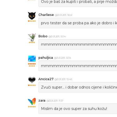
Ovo je baš za kupiti i probati, a prije možda 
Charliese
@20.01.2011. 18:41
prvo tester da se proba pa ako je dobro i k
Bobo
@21.01.2011. 10:14
mmmmmmmmmmmmmmmmmmmm nj
pahuljica
@21.01.2011. 12:34
mmmmmmmmmmmmmmmmmmmmmmmmm
Ancica27
@21.01.2011. 15:45
Zvuči super... i dobar odnos cijene i količine:
zara
@23.01.2011. 11:37
Mislim da je ovo super za suhu kožu!