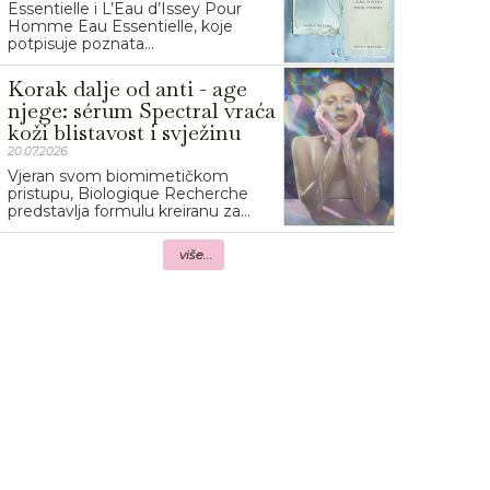
Essentielle i L’Eau d’Issey Pour
Homme Eau Essentielle, koje
potpisuje poznata...
Korak dalje od anti - age
njege: sérum Spectral vraća
koži blistavost i svježinu
20.07.2026.
Vjeran svom biomimetičkom
pristupu, Biologique Recherche
predstavlja formulu kreiranu za...
više...