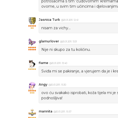
potrošačima s tim 'čudovornim' kremama
ovome, u svim tim učincima i djelovanjima
Jasnica Turk
@20.01.2011. 12:41
nisam za vichy...
glamurlover
@20.01.2011. 13:31
Nije ni skupo za tu količinu.
flame
@20.01.2011. 13:40
Sviđa mi se pakiranje, a vjerujem da je i k
Angy
@20.01.2011. 15:30
ovo ću svakako isprobati, koža tijela mi je s
podnošljiva!
mannita
@20.01.2011. 15:57