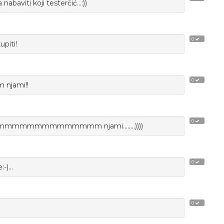
nabaviti koji testerčić...:))
0
upiti!
0
ami!!
0
mmmmmmmm njami........))))
0
-)...
0