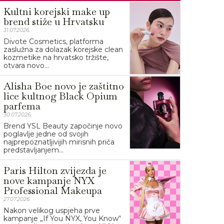
Kultni korejski make up
brend stiže u Hrvatsku
31.07.2026.
Divote Cosmetics, platforma
zaslužna za dolazak korejske clean
kozmetike na hrvatsko tržište,
otvara novo...
Alisha Boe novo je zaštitno
lice kultnog Black Opium
parfema
30.07.2026.
Brend YSL Beauty započinje novo
poglavlje jedne od svojih
najprepoznatljivijih mirisnih priča
predstavljanjem...
Paris Hilton zvijezda je
nove kampanje NYX
Professional Makeupa
27.07.2026.
Nakon velikog uspjeha prve
kampanje „If You NYX, You Know“