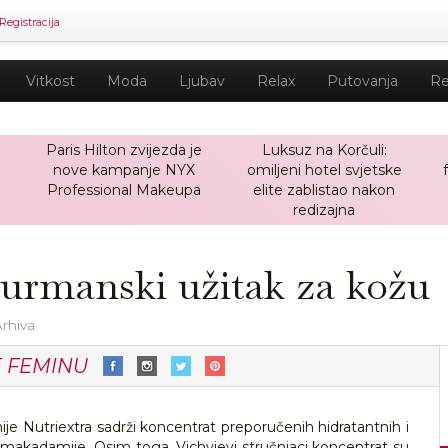
Registracija
Vitkost
Moda
Ljubav
Relax
Putovanja
Re
Paris Hilton zvijezda je
Luksuz na Korčuli:
nove kampanje NYX
omiljeni hotel svjetske
a
Professional Makeupa
elite zablistao nakon
redizajna
gurmanski užitak za kožu
Arhiva
E FEMINU
ije Nutriextra sadrži koncentrat preporučenih hidratantnih i
ulje makadamije. Osim toga, Vichyjevi stručnjaci koncentrat su