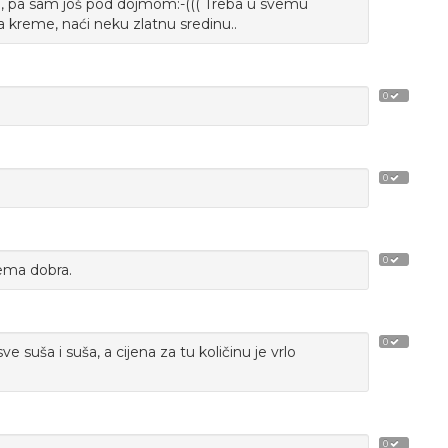
, pa sam još pod dojmom:-((( Treba u svemu
 kreme, naći neku zlatnu sredinu..
0
0
0
rema dobra.
0
ve suša i suša, a cijena za tu količinu je vrlo
0