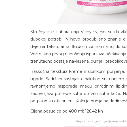
Stručnjaci iz Laboratorija Vichy svjesni su da vl
dubokoj potrebi. Njihovo produbljeno znanje o k
dvjema teksturama: fluidom za normalnu do s
Već nakon prvog nanošenja ispunjava očekivanja je
trenutačno postaje navlažena, punija i preoblikov
Raskošna tekstura kreme s učinkom punjenja, k
ugode. Sadržani sastojak ceralution snimanjem bio
ravnomjerno rasporede među prirodnim lipidim
zadovoljava potrebe suhe do vrlo suhe kože. N
potpuno su otklonjeni. Koža je punija na dodir ve
Cijena posudice od 400 ml: 126,42 kn
Reproduciranje i objavljivanje sadr