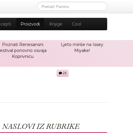
cepti
Proizvodi
Knjige
Cool
Poznati Renesansni
Ljeto miriše na Issey
festival ponovno osvaja
Miyake!
Koprivnicu
25
NASLOVI IZ RUBRIKE