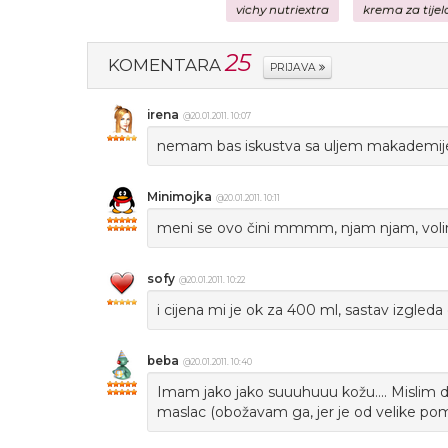
vichy nutriextra
krema za tijel
25
KOMENTARA
PRIJAVA
irena
@20.01.2011. 10:07
nemam bas iskustva sa uljem makademije,
Minimojka
@20.01.2011. 10:11
meni se ovo čini mmmm, njam njam, voli
sofy
@20.01.2011. 10:22
i cijena mi je ok za 400 ml, sastav izgleda
beba
@20.01.2011. 10:40
Imam jako jako suuuhuuu kožu.... Mislim 
maslac (obožavam ga, jer je od velike pomoć