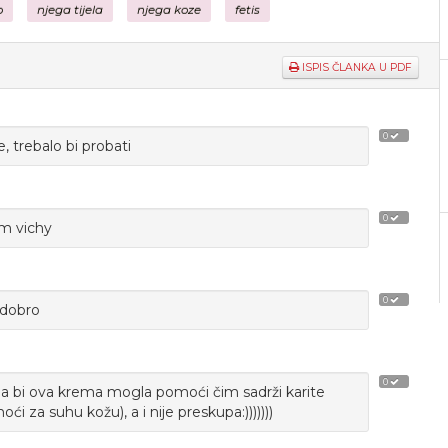
o
njega tijela
njega koze
fetis
ISPIS ČLANKA U PDF
0
 trebalo bi probati
0
m vichy
0
 dobro
0
da bi ova krema mogla pomoći čim sadrži karite
i za suhu kožu), a i nije preskupa:)))))))