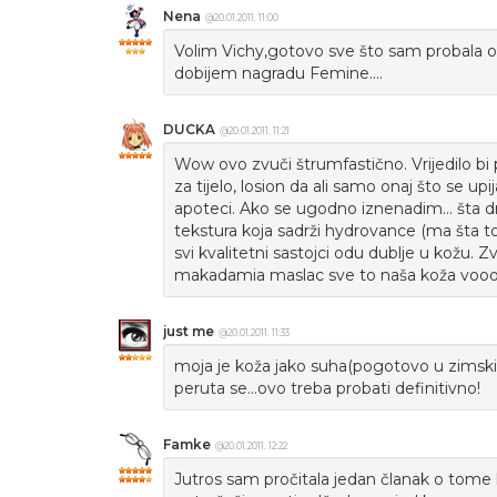
Nena
@20.01.2011. 11:00
Volim Vichy,gotovo sve što sam probala od
dobijem nagradu Femine....
DUCKA
@20.01.2011. 11:21
Wow ovo zvuči štrumfastično. Vrijedilo bi
za tijelo, losion da ali samo onaj što se upi
apoteci. Ako se ugodno iznenadim... šta d
tekstura koja sadrži hydrovance (ma šta to
svi kvalitetni sastojci odu dublje u kožu. Zvu
makadamia maslac sve to naša koža vooooo
just me
@20.01.2011. 11:33
moja je koža jako suha(pogotovo u zimskim
peruta se...ovo treba probati definitivno!
Famke
@20.01.2011. 12:22
Jutros sam pročitala jedan članak o tome 