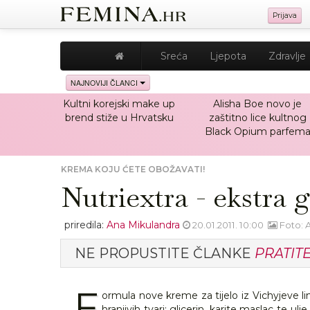
Prijava
Sreća
Ljepota
Zdravlje
NAJNOVIJI ČLANCI
Kultni korejski make up
Alisha Boe novo je
brend stiže u Hrvatsku
zaštitno lice kultnog
Black Opium parfem
KREMA KOJU ĆETE OBOŽAVATI!
Nutriextra - ekstra 
priredila:
Ana Mikulandra
20.01.2011. 10:00
Foto: 
NE PROPUSTITE ČLANKE
PRATIT
F
ormula nove kreme za tijelo iz Vichyjeve lin
hranjivih tvari: glicerin, karite maslac te 