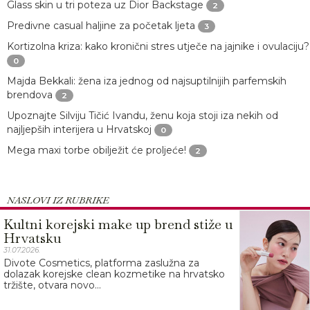
Glass skin u tri poteza uz Dior Backstage
2
Predivne casual haljine za početak ljeta
3
Kortizolna kriza: kako kronični stres utječe na jajnike i ovulaciju?
0
Majda Bekkali: žena iza jednog od najsuptilnijih parfemskih
brendova
2
Upoznajte Silviju Tičić Ivandu, ženu koja stoji iza nekih od
najljepših interijera u Hrvatskoj
0
Mega maxi torbe obilježit će proljeće!
2
NASLOVI IZ RUBRIKE
Kultni korejski make up brend stiže u
Hrvatsku
31.07.2026.
Divote Cosmetics, platforma zaslužna za
dolazak korejske clean kozmetike na hrvatsko
tržište, otvara novo...