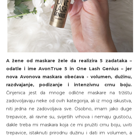
A žene od maskare žele da realizira 5 zadataka –
odatle i ime AvonTrue 5 in One Lash Genius – jer
nova Avonova maskara obećava - volumen, dužinu,
razdvajanje, podizanje i intenzivnu crnu boju.
Činjenica jest da mnoge odlične maskare na tržištu
zadovoljavaju neke od ovih kategorija, ali iz mog iskustva,
niti jedna ne zadovoljava sve. Osobno, imam jako duge
trepavice, ali ravne su, svijetlih vrhova i nemaju gustoću,
dakle treba mi maskara koja će mi pružiti crnu boju, uviti
trepavice, istaknuti prirodnu dužinu i dati im volumen, a