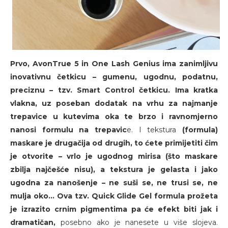
Prvo, AvonTrue 5 in One Lash Genius ima zanimljivu
inovativnu četkicu – gumenu, ugodnu, podatnu,
preciznu – tzv. Smart Control četkicu. Ima kratka
vlakna, uz poseban dodatak na vrhu za najmanje
trepavice u kutevima oka te brzo i ravnomjerno
nanosi formulu na trepavic
e. I tekstura
(formula)
maskare je drugačija od drugih, to ćete primijetiti čim
je otvorite – vrlo je ugodnog mirisa (što maskare
zbilja najčešće nisu), a tekstura je gelasta i jako
ugodna za nanošenje – ne suši se, ne trusi se, ne
mulja oko... Ova tzv. Quick Glide Gel formula prožeta
je izrazito crnim pigmentima pa će efekt biti jak i
dramatičan,
posebno ako je nanesete u više slojeva.