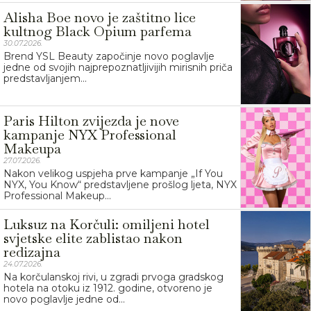
Alisha Boe novo je zaštitno lice
kultnog Black Opium parfema
30.07.2026.
Brend YSL Beauty započinje novo poglavlje
jedne od svojih najprepoznatljivijih mirisnih priča
predstavljanjem...
Paris Hilton zvijezda je nove
kampanje NYX Professional
Makeupa
27.07.2026.
Nakon velikog uspjeha prve kampanje „If You
NYX, You Know“ predstavljene prošlog ljeta, NYX
Professional Makeup...
Luksuz na Korčuli: omiljeni hotel
svjetske elite zablistao nakon
redizajna
24.07.2026.
Na korčulanskoj rivi, u zgradi prvoga gradskog
hotela na otoku iz 1912. godine, otvoreno je
novo poglavlje jedne od...