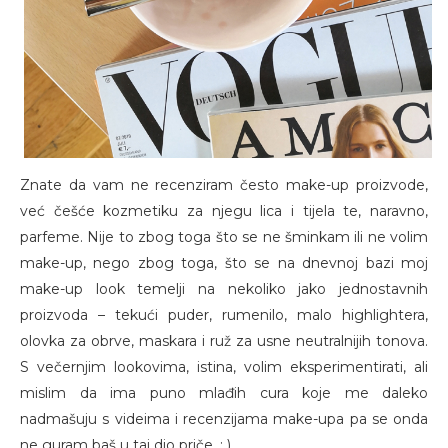
Znate da vam ne recenziram često make-up proizvode,
već češće kozmetiku za njegu lica i tijela te, naravno,
parfeme. Nije to zbog toga što se ne šminkam ili ne volim
make-up, nego zbog toga, što se na dnevnoj bazi moj
make-up look temelji na nekoliko jako jednostavnih
proizvoda – tekući puder, rumenilo, malo highlightera,
olovka za obrve, maskara i ruž za usne neutralnijih tonova.
S večernjim lookovima, istina, volim eksperimentirati, ali
mislim da ima puno mlađih cura koje me daleko
nadmašuju s videima i recenzijama make-upa pa se onda
ne guram baš u taj dio priče. : )