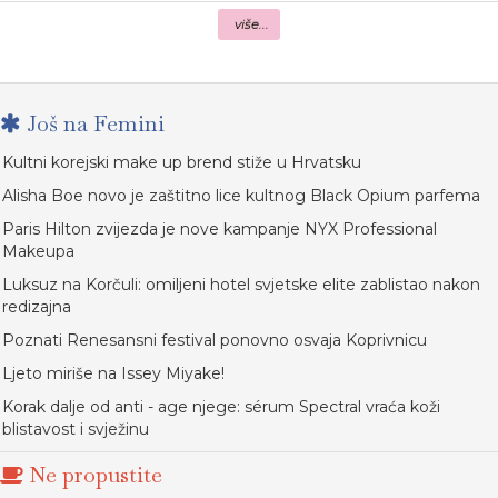
više...
Još na Femini
Kultni korejski make up brend stiže u Hrvatsku
Alisha Boe novo je zaštitno lice kultnog Black Opium parfema
Paris Hilton zvijezda je nove kampanje NYX Professional
Makeupa
Luksuz na Korčuli: omiljeni hotel svjetske elite zablistao nakon
redizajna
Poznati Renesansni festival ponovno osvaja Koprivnicu
Ljeto miriše na Issey Miyake!
Korak dalje od anti - age njege: sérum Spectral vraća koži
blistavost i svježinu
Ne propustite