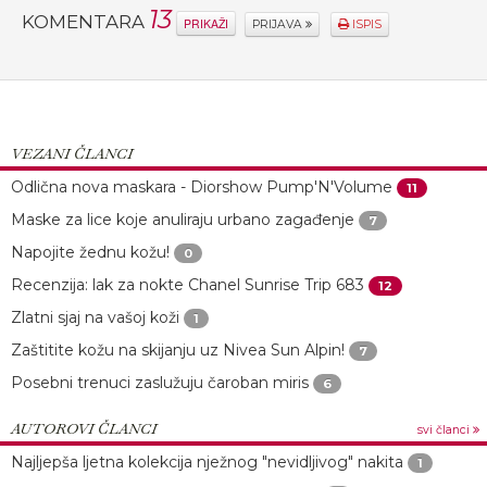
13
KOMENTARA
PRIKAŽI
PRIJAVA
ISPIS
VEZANI ČLANCI
Odlična nova maskara - Diorshow Pump'N'Volume
11
Maske za lice koje anuliraju urbano zagađenje
7
Napojite žednu kožu!
0
Recenzija: lak za nokte Chanel Sunrise Trip 683
12
Zlatni sjaj na vašoj koži
1
Zaštitite kožu na skijanju uz Nivea Sun Alpin!
7
Posebni trenuci zaslužuju čaroban miris
6
AUTOROVI ČLANCI
svi članci
Najljepša ljetna kolekcija nježnog "nevidljivog" nakita
1