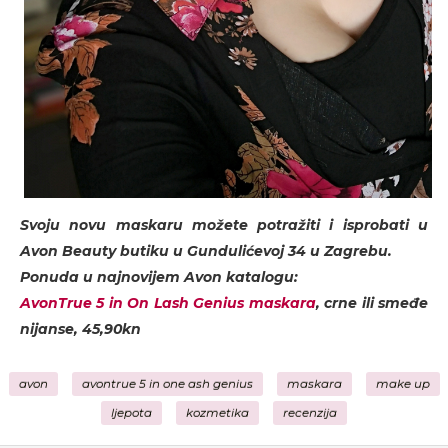
Svoju novu maskaru možete potražiti i isprobati u
Avon Beauty butiku u Gundulićevoj 34 u Zagrebu.
Ponuda u najnovijem Avon katalogu:
AvonTrue 5 in On Lash Genius maskara
, crne ili smeđe
nijanse, 45,90kn
avon
avontrue 5 in one ash genius
maskara
make up
ljepota
kozmetika
recenzija