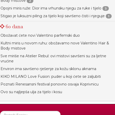
Body mistove
2
Opojni miris ruže: Dior ima vrhunsku njegu za ruke i tijelo
3
Stigao je luksuzni piling za tijelo koji savršeno čisti i njeguje
1
60 dana
Obožavat ćete novi Valentino parfemski duo
Kultni miris u novom ruhu: obožavamo nove Valentino Hair &
Body mistove
Sve miriše na Atelier Rebul: ovi mistovi savršeni su za ljetne
vrućine
Environ ima savršeno rješenje za kožu sklonu aknama
KIKO MILANO Love Fusion: puder u koji ćete se zaljubiti
Poznati Renesansni festival ponovno osvaja Koprivnicu
Ovo su najljepša ulja za tijelo i kosu