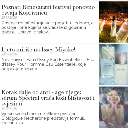
Poznati Renesansni festival ponovno
osvaja Koprivnicu
23.07.2026.
Postoje manifestacije koje posjetite jednom, a
postoje i one kojima se vraćate iz godine u
godinu. Upravo je takav...
Ljeto miriše na Issey Miyake!
23.07.2026.
Novi mirisi L’Eau d’Issey Eau Essentielle i L’Eau
d’Issey Pour Homme Eau Essentielle, koje
potpisuje poznata...
Korak dalje od anti - age njege:
sérum Spectral vraća koži blistavost i
svježinu
20.07.2026.
Vjeran svom biomimetičkom pristupu,
Biologique Recherche predstavlja formulu
kreiranu za...