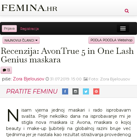
Prijava
Registracija
Sreća
Ljepota
Zdravlje
Vitkost
NAJNOVIJI ČLANCI
PODLA POODLA Webshop
Recenzija: AvonTrue 5 in One Lash
Moda
Ljubav
Relax
Putovanja
Recepti
Genius maskara
Proizvodi
Knjige
Cool
13
piše:
Zora Bjelousov
31.07.2019. 15:00
Foto: Zora Bjelousov
PRATITE FEMINU
N
isam vjerna jednoj maskari i rado isprobavam
svašta. Prije nekoliko dana na isprobavanje mi je
stigla nova maskara iz Avona, maskara o kojoj
beauty i make-up ljubitelji na globalnoj razini bruje već
tjednima jer je nastala kao rezultat istraživanja provedenog