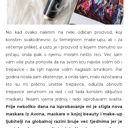
No kad ovako naletim na neki odličan proizvod, koji
koristim svakodnevno (u temeljnom make-upu, ali i za
večernje prilike), a usto je i proizvod o kojem trenutno svi
pričaju, onda ipak o njemu moram nešto reći. Već sam
vam više puta ponovila da na svom licu najviše volim oči i
trepavice i da njih najviše volim naglasiti šminkom. Par
godina nosila sam ekstenzije, a onda sam, malo razočarana
što su mi prilično uništile trepavice, odlučila obnoviti
trepavice serumom za rast i od tada koristim isključivo
maskaru. Nisam vjerna jednoj i rado isprobavam svašta.
Prije nekoliko dana na isprobavanje mi je stigla nova
maskara iz Avona, maskara o kojoj beauty i make-up
ljubitelji na globalnoj razini bruje već tjednima jer je