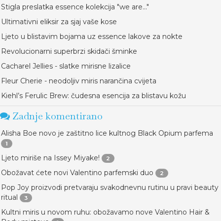
Stigla preslatka essence kolekcija "we are..."
Ultimativni eliksir za sjaj vaše kose
Ljeto u blistavim bojama uz essence lakove za nokte
Revolucionarni superbrzi skidači šminke
Cacharel Jellies - slatke mirisne lizalice
Fleur Cherie - neodoljiv miris narančina cvijeta
Kiehl’s Ferulic Brew: čudesna esencija za blistavu kožu
Zadnje komentirano
Alisha Boe novo je zaštitno lice kultnog Black Opium parfema
1
Ljeto miriše na Issey Miyake!
2
Obožavat ćete novi Valentino parfemski duo
2
Pop Joy proizvodi pretvaraju svakodnevnu rutinu u pravi beauty
ritual
3
Kultni miris u novom ruhu: obožavamo nove Valentino Hair &