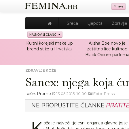
Prijava
Sreća
Ljepota
Zdravlje
NAJNOVIJI ČLANCI
Kultni korejski make up
Alisha Boe novo je
brend stiže u Hrvatsku
zaštitno lice kultnog
Black Opium parfem
ZDRAVLJE KOŽE
Sanex: njega koja č
piše: Promo
13.05.2015. 10:00
Foto: Press
NE PROPUSTITE ČLANKE
PRATIT
K
oža je najveći tjelesni organ, a glavna joj je
i štititi kožu bila je glavna tema na pred