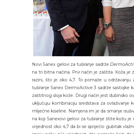
Novi Sanex gelovi za tuširanje sadrže
DermoActi
na tri bitna načina. Prvi način je zaštita. Koža j
razini, što je oko 4,7. To pomaže u održavanju z
tuširanje Sanex DermoActive 3 sadrže sastojke kao 
zaštitnog sloja kože. Drugi način jest dubinsko o
uključuju kombinaciju sredstava za ovlaživanje ko
mliječne kiseline. Namjena im je da smanje isušiva
na koji Sanexovi gelovi za tuširanje štite kožu 
vrijednost oko 4,7 da bi se spriječio gubitak vlažn