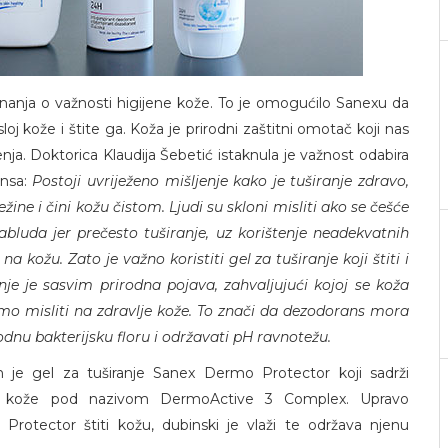
 znanja o važnosti higijene kože. To je omogućilo Sanexu da
loj kože i štite ga. Koža je prirodni zaštitni omotač koji nas
ćenja. Doktorica Klaudija
Šebetić istaknula je važnost odabira
ansa:
Postoji
uvriježeno mišljenje kako je tuširanje zdravo,
ine i čini kožu čistom. Ljudi su skloni misliti ako se češće
e zabluda jer prečesto tuširanje, uz korištenje neadekvatnih
 kožu. Zato je važno koristiti gel za tuširanje koji štiti i
nje je sasvim prirodna pojava, zahvaljujući kojoj se koža
mo misliti na zdravlje kože. To znači da dezodorans mora
rodnu bakterijsku floru i održavati pH ravnotežu.
n je gel za tuširanje Sanex Dermo Protector koji sadrži
itu kože pod nazivom DermoActive 3 Complex. Upravo
Protector štiti kožu, dubinski je vlaži te održava njenu