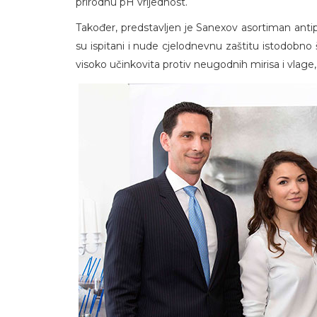
prirodnu pH vrijednost.
Također, predstavljen je Sanexov asortiman antip
su ispitani i nude cjelodnevnu zaštitu istodobno 
visoko učinkovita protiv neugodnih mirisa i vlage,