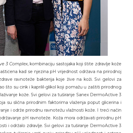
ve 3 Complex
, kombinaciju sastojaka koji štite zdravlje kože
e zaštićena kad se njezina pH vrijednost održava na prirodnoj
drave ravnoteže bakterija koje žive na koži. Svi gelovi za
što su cink i kaprilil-glikol koji pomažu u zaštiti prirodnog
vlaživanje kože. Svi gelovi za tuširanje Sanex DermoActive 3
ja su slična prirodnim faktorima vlaženja poput glicerina i
nje i održe prirodnu ravnotežu vlažnosti kože. I treći način
je održavanje pH ravnoteže. Koža mora održavati prirodnu pH
osti i održalo zdravlje. Svi gelovi za tuširanje DermoActive 3