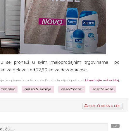
mogu se pronaći u svim maloprodajnim trgovinama po
n za gelove i od 22,90 kn za dezodoranse.
žaja bez pisane dozvole portala Femina.hr nije dopušteno!
Licencirajte naš sadržaj.
 Complex
gel za tusiranje
dezodoransi
zastita koze
ISPIS ČLANKA U PDF
3
 ću.....