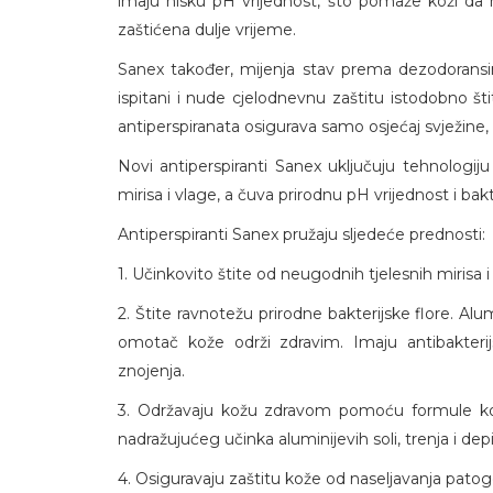
imaju nisku pH vrijednost, što pomaže koži da n
zaštićena dulje vrijeme.
Sanex također, mijenja stav prema dezodoransim
ispitani i nude cjelodnevnu zaštitu istodobno šti
antiperspiranata osigurava samo osjećaj svježine, a
Novi antiperspiranti Sanex uključuju tehnologij
mirisa i vlage, a čuva prirodnu pH vrijednost i bak
Antiperspiranti Sanex pružaju sljedeće prednosti:
1. Učinkovito štite od neugodnih tjelesnih mirisa i
2. Štite ravnotežu prirodne bakterijske flore. Alum
omotač kože održi zdravim. Imaju antibakterij
znojenja.
3. Održavaju kožu zdravom pomoću formule koja 
nadražujućeg učinka aluminijevih soli, trenja i depi
4. Osiguravaju zaštitu kože od naseljavanja pat