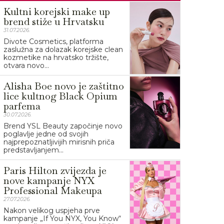
Kultni korejski make up
brend stiže u Hrvatsku
31.07.2026.
Divote Cosmetics, platforma
zaslužna za dolazak korejske clean
kozmetike na hrvatsko tržište,
otvara novo...
Alisha Boe novo je zaštitno
lice kultnog Black Opium
parfema
30.07.2026.
Brend YSL Beauty započinje novo
poglavlje jedne od svojih
najprepoznatljivijih mirisnih priča
predstavljanjem...
Paris Hilton zvijezda je
nove kampanje NYX
Professional Makeupa
27.07.2026.
Nakon velikog uspjeha prve
kampanje „If You NYX, You Know“