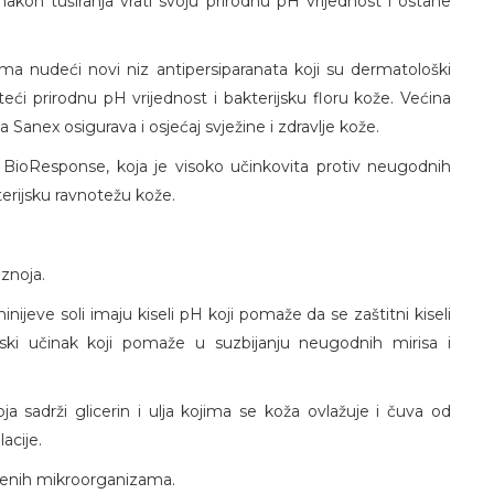
akon tuširanja vrati svoju prirodnu pH vrijednost i ostane
a nudeći novi niz antipersiparanata koji su dermatološki
teći prirodnu pH vrijednost i bakterijsku floru kože. Većina
 Sanex osigurava i osjećaj svježine i zdravlje kože.
u BioResponse, koja je visoko učinkovita protiv neugodnih
terijsku ravnotežu kože.
 znoja.
inijeve soli imaju kiseli pH koji pomaže da se zaštitni kiseli
ski učinak koji pomaže u suzbijanju neugodnih mirisa i
sadrži glicerin i ulja kojima se koža ovlažuje i čuva od
lacije.
ogenih mikroorganizama.