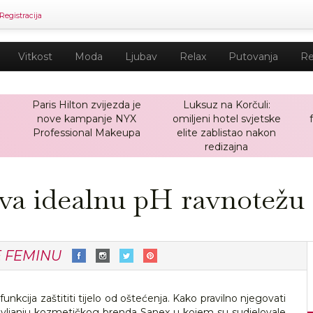
Registracija
Vitkost
Moda
Ljubav
Relax
Putovanja
Re
Paris Hilton zvijezda je
Luksuz na Korčuli:
nove kampanje NYX
omiljeni hotel svjetske
a
Professional Makeupa
elite zablistao nakon
redizajna
uva idealnu pH ravnotežu
E FEMINU
 funkcija zaštititi tijelo od oštećenja. Kako pravilno njegovati
stavljanju kozmetičkog brenda Sanex u kojem su sudjelovale