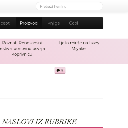
cepti
Proizvodi
Knjige
Cool
Poznati Renesansni
Ljeto miriše na Issey
festival ponovno osvaja
Miyake!
Koprivnicu
12
NASLOVI IZ RUBRIKE