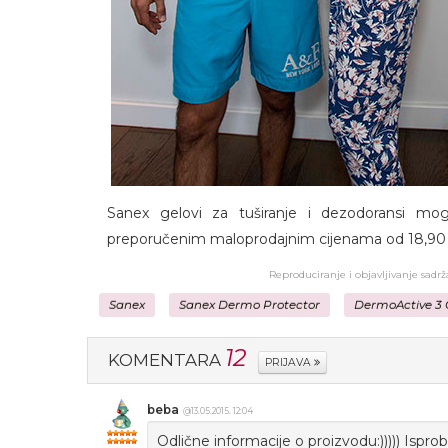
Sanex gelovi za tuširanje i dezodoransi 
preporučenim maloprodajnim cijenama od 18,90 k
Reproduciranje i objavljivanje sadr
Sanex
Sanex Dermo Protector
DermoActive 3
12
KOMENTARA
PRIJAVA
beba
@13.05.2015. 12:04
Odlične informacije o proizvodu:))))) Isprobat