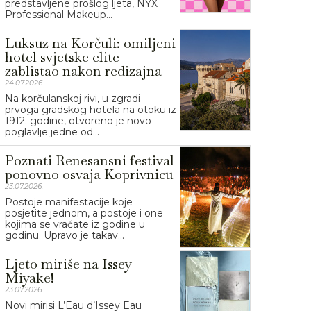
predstavljene prošlog ljeta, NYX
Professional Makeup...
Luksuz na Korčuli: omiljeni
hotel svjetske elite
zablistao nakon redizajna
24.07.2026.
Na korčulanskoj rivi, u zgradi
prvoga gradskog hotela na otoku iz
1912. godine, otvoreno je novo
poglavlje jedne od...
Poznati Renesansni festival
ponovno osvaja Koprivnicu
23.07.2026.
Postoje manifestacije koje
posjetite jednom, a postoje i one
kojima se vraćate iz godine u
godinu. Upravo je takav...
Ljeto miriše na Issey
Miyake!
23.07.2026.
Novi mirisi L’Eau d’Issey Eau