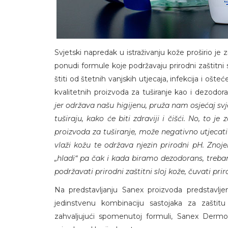
Svjetski napredak u istraživanju kože proširio je
ponudi formule koje podržavaju prirodni zaštitni s
štiti od štetnih vanjskih utjecaja, infekcija i ošte
kvalitetnih proizvoda za tuširanje kao i dezodor
jer održava našu higijenu, pruža nam osjećaj svjež
tuširaju, kako će biti zdraviji i čišći. No, to j
proizvoda za tuširanje, može negativno utjecati na
vlaži kožu te održava njezin prirodni pH. Znoje
„hladi“ pa čak i kada biramo dezodorans, treba
podržavati prirodni zaštitni sloj kože, čuvati pri
Na predstavljanju Sanex proizvoda predstavlje
jedinstvenu kombinaciju sastojaka za zašt
zahvaljujući spomenutoj formuli, Sanex Dermo 