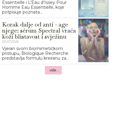
Essentielle i L’Eau d’Issey Pour
Homme Eau Essentielle, koje
potpisuje poznata...
Korak dalje od anti - age
njege: sérum Spectral vraća
koži blistavost i svježinu
20.07.2026.
Vjeran svom biomimetičkom
pristupu, Biologique Recherche
predstavlja formulu kreiranu za...
više...