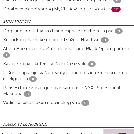
6
Dobitnice blagotvornog MyCLEA Pilinga za vlasište
12
MINI VIJESTI
Dog Line: preslatka limitirana capsule kolekcija za pse
0
Kultni korejski make up brend stiže u Hrvatsku
0
Alisha Boe novo je zaštitno lice kultnog Black Opium parfema
1
Kava je zdrava: kofein i vaša koža se vole
0
L'Oréal najavljuje: vašu beauty rutinu od sada kreira umjetna
inteligencija
0
Paris Hilton zvijezda je nove kampanje NYX Professional
Makeupa
0
Vodič za seks tijekom toplinskog vala
0
NASLOVI IZ RUBRIKE