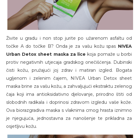
Živite u gradu i non stop jurite po užarenom asfaltu od
točke A do točke B? Onda je za vašu kožu spas
NIVEA
Urban Detox sheet maska za lice
koja pomaže u borbi
protiv negativnih utjecaja gradskog onečišćenja. Dubinski
čisti kožu, pružajući joj zdrav i matiran izgled. Bogata
ugljenom i zelenim čajem, NIVEA Urban Detox sheet
maska brine za vašu kožu, a zahvaljujući ekstraktu zelenog
čaja koji ima antioksidativno djelovanje, prirodno štiti od
slobodnih radikala i doprinosi zdravom izgledu vaše kože.
Ova biorazgradiva maska s vlaknima crnog hrasta iznimno
je njegujuća, jednostavna za nanošenje te prikladna za
osjetljivu kožu.