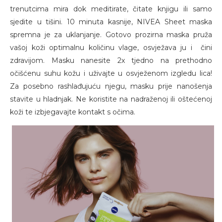
trenutcima mira dok meditirate, čitate knjigu ili samo
sjedite u tišini. 10 minuta kasnije, NIVEA Sheet maska
spremna je za uklanjanje. Gotovo prozirna maska pruža
vašoj koži optimalnu količinu vlage, osvježava ju i čini
zdravijom. Masku nanesite 2x tjedno na prethodno
očišćenu suhu kožu i uživajte u osvježenom izgledu lica!
Za posebno rashlađujuću njegu, masku prije nanošenja
stavite u hladnjak. Ne koristite na nadraženoj ili oštećenoj
koži te izbjegavajte kontakt s očima.