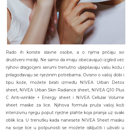
Rado ih koriste slavne osobe, a o njima pričaju svi
društveni mediji. Ne samo da imaju obećavajući izgled već
njihovi dragocjeni serumi trenutno uljepšavaju vašu kožu i
prilagođavaju se njezinim potrebama. Ovisno o vašoj dobi i
tipu kože, možete birati između NIVEA Urban Detox
sheet, NIVEA Urban Skin Radiance sheet, NIVEA Q10 Plus
C Anti-wrinkle + Energy sheet i NIVEA Cellular Volume
sheet maske za lice. Njihova formula pruža vašoj koži
intenzivnu njegu poput nježne plahte koja prianja uz svaki
oblik lica. U trenutku kada nanesete NIVEA Sheet masku
na svoje lice u potpunosti se možete isključiti i uživati u