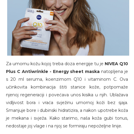
Za umornu kožu kojoj treba doza energije tu je
NIVEA Q10
Plus C Antiwrinkle - Energy sheet maska
natopljena je
s 20 ml seruma, koenzimom Q10 i vitaminom C. Ova
učinkovita kombinacija štiti stanice kože, potpomaže
njenoj regeneraciji i povećava unos kisika u njih. Ublažava
vidljivost bora i vraća svježinu umornoj koži bez sjaja.
Smanjuje bore i dubinski hidratizira, a nakon upotrebe koža
je mekana i svježa. Kako starimo, naša koža gubi tonus,
nedostaje joj vlage i na njoj se formiraju nepoželjne linije.