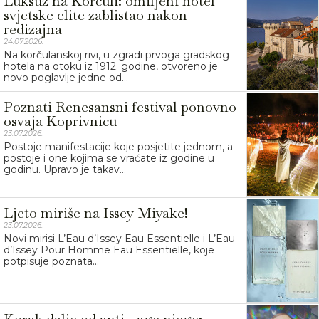
Luksuz na Korčuli: omiljeni hotel
svjetske elite zablistao nakon
redizajna
24.07.2026.
Na korčulanskoj rivi, u zgradi prvoga gradskog
hotela na otoku iz 1912. godine, otvoreno je
novo poglavlje jedne od...
Poznati Renesansni festival ponovno
osvaja Koprivnicu
23.07.2026.
Postoje manifestacije koje posjetite jednom, a
postoje i one kojima se vraćate iz godine u
godinu. Upravo je takav...
Ljeto miriše na Issey Miyake!
23.07.2026.
Novi mirisi L’Eau d’Issey Eau Essentielle i L’Eau
d’Issey Pour Homme Eau Essentielle, koje
potpisuje poznata...
Korak dalje od anti - age njege: