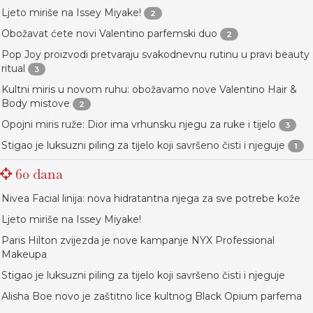
Ljeto miriše na Issey Miyake!
2
Obožavat ćete novi Valentino parfemski duo
2
Pop Joy proizvodi pretvaraju svakodnevnu rutinu u pravi beauty
ritual
3
Kultni miris u novom ruhu: obožavamo nove Valentino Hair &
Body mistove
2
Opojni miris ruže: Dior ima vrhunsku njegu za ruke i tijelo
3
Stigao je luksuzni piling za tijelo koji savršeno čisti i njeguje
1
60 dana
Nivea Facial linija: nova hidratantna njega za sve potrebe kože
Ljeto miriše na Issey Miyake!
Paris Hilton zvijezda je nove kampanje NYX Professional
Makeupa
Stigao je luksuzni piling za tijelo koji savršeno čisti i njeguje
Alisha Boe novo je zaštitno lice kultnog Black Opium parfema