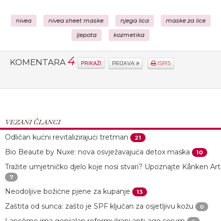
nivea
nivea sheet maske
njega lica
maske za lice
ljepota
kozmetika
4
KOMENTARA
PRIKAŽI
PRIJAVA
ISPIS
VEZANI ČLANCI
Odličan kućni revitalizirajući tretman
21
Bio Beaute by Nuxe: nova osvježavajuća detox maska
10
Tražite umjetničko djelo koje nosi stvari? Upoznajte Kånken Art
7
Neodoljive božićne pjene za kupanje
13
Zaštita od sunca: zašto je SPF ključan za osjetljivu kožu
0
Lancôme ima genijalan reformulirani anti-age serum