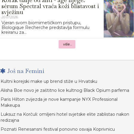
sérum Spectral vraća koži blistavost i
svježinu
20.07.2026.
Vjeran svom biomimetičkom pristupu,
Biologique Recherche predstavlja formulu
kreiranu za...
više...
Još na Femini
Kultni korejski make up brend stiže u Hrvatsku
Alisha Boe novo je zaštitno lice kultnog Black Opium parfema
Paris Hilton zvijezda je nove kampanje NYX Professional
Makeupa
Luksuz na Korčuli: omiljeni hotel svjetske elite zablistao nakon
redizajna
Poznati Renesansni festival ponovno osvaja Koprivnicu