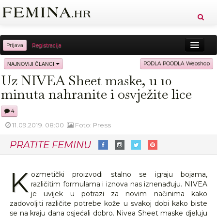
Prijava
Registracija
Sreća
Ljepota
Zdravlje
Vitkost
NAJNOVIJI ČLANCI
PODLA POODLA Webshop
Uz NIVEA Sheet maske, u 10
Moda
Ljubav
Relax
Putovanja
Recepti
minuta nahranite i osvježite lice
Proizvodi
Knjige
Cool
4
11.09.2019. 08:00
Foto: Press
PRATITE FEMINU
K
ozmetički proizvodi stalno se igraju bojama,
različitim formulama i iznova nas iznenađuju. NIVEA
je uvijek u potrazi za novim načinima kako
zadovoljiti različite potrebe kože u svakoj dobi kako biste
se na kraju dana osjećali dobro. Nivea Sheet maske djeluju