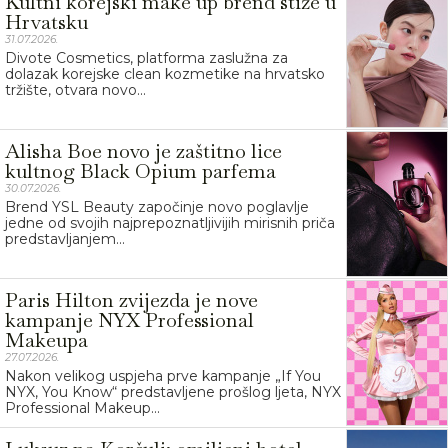
Kultni korejski make up brend stiže u
Hrvatsku
31.07.2026.
Divote Cosmetics, platforma zaslužna za
dolazak korejske clean kozmetike na hrvatsko
tržište, otvara novo...
Alisha Boe novo je zaštitno lice
kultnog Black Opium parfema
30.07.2026.
Brend YSL Beauty započinje novo poglavlje
jedne od svojih najprepoznatljivijih mirisnih priča
predstavljanjem...
Paris Hilton zvijezda je nove
kampanje NYX Professional
Makeupa
27.07.2026.
Nakon velikog uspjeha prve kampanje „If You
NYX, You Know“ predstavljene prošlog ljeta, NYX
Professional Makeup...