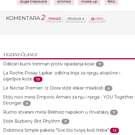
duge trepavice
sminka
make up
fetis
2
KOMENTARA
PRIKAŽI
PRIJAVA
ISPIS
VEZANI ČLANCI
Odličan kućni tretman protiv ispadanja kose
7
La Roche-Posay Lipikar: odlična linija za njegu atopične i
osjetljive kože
13
Le Nectar Premier: Iz Diora stiže eliksir mladosti
6
Stižu novi mirisi Emporio Armani za nju i njega - YOU Together
Stronger
9
Ručno stvarani mirisi Birkholz napokon u Hrvatskoj
7
Stiže Burberry Brit Rhythm
7
Dobitnica Simple paketa "Sve što tvojoj koži treba"
13