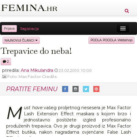
Prijava
Registracija
Sreća
Ljepota
Zdravlje
Vitkost
NAJNOVIJI ČLANCI
PODLA POODLA Webshop
Trepavice do neba!
Moda
Ljubav
Relax
Putovanja
Recepti
2
Proizvodi
Knjige
Cool
priredila:
Ana Mikulandra
23.02.2010. 10:00
Foto: Max Factor Credits
PRATITE FEMINU
M
ust have
vašeg proljetnog nesesera je Max Factor
Lash Extension Effect maskara s kojom brzo i
jednostavno postižete izgled profesionalno
produženih trepavica. Ovo je drugi proizvod iz Max Factor
Effect butika, nakon nagradama ovjenčane False Lash