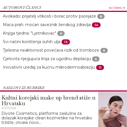
AUTOROVI ČLANCI
svi članci
Avokado: prijatelj vitkosti i borac protiv psorijaze
8
Maca prah: moćan saveznik ženskog zdravlja
14
Knjiga tjedna: "Ljetnikovac"
6
Svi načini korištenja suhih ulja
13
Tjelesna neaktivnost povećava rizik od tromboze
6
Cjelovita njegujuća linija za ugodnu depilaciju
6
Inovativni uređaj za kućnu mikrodermoabraziju
11
NASLOVI IZ RUBRIKE
Kultni korejski make up brend stiže u
Hrvatsku
31.07.2026.
Divote Cosmetics, platforma zaslužna za
dolazak korejske clean kozmetike na hrvatsko
tržište, otvara novo...