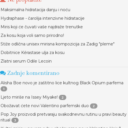
Maksimalna hidratacija danju i noću
Hydraphase - čarolija intenzivne hidratacije
Miris koji će čuvati vaše najdraže trenutke
Za kosu koja voli samo prirodno!
Stiže odlična unisex mirisna kompozicija za Zadig "pleme"
Dobitnice Kérastase ulja za kosu
Zlatni serum Odile Lecoin
Zadnje komentirano
Alisha Boe novo je zaštitno lice kultnog Black Opium parfema
1
Ljeto miriše na Issey Miyake!
2
Obožavat ćete novi Valentino parfemski duo
2
Pop Joy proizvodi pretvaraju svakodnevnu rutinu u pravi beauty
ritual
3