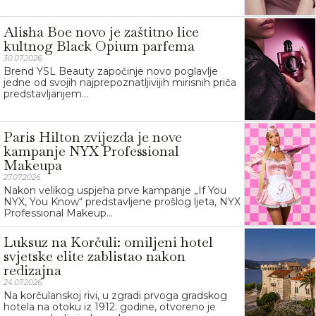
Alisha Boe novo je zaštitno lice
kultnog Black Opium parfema
30.07.2026.
Brend YSL Beauty započinje novo poglavlje
jedne od svojih najprepoznatljivijih mirisnih priča
predstavljanjem...
Paris Hilton zvijezda je nove
kampanje NYX Professional
Makeupa
27.07.2026.
Nakon velikog uspjeha prve kampanje „If You
NYX, You Know“ predstavljene prošlog ljeta, NYX
Professional Makeup...
Luksuz na Korčuli: omiljeni hotel
svjetske elite zablistao nakon
redizajna
24.07.2026.
Na korčulanskoj rivi, u zgradi prvoga gradskog
hotela na otoku iz 1912. godine, otvoreno je