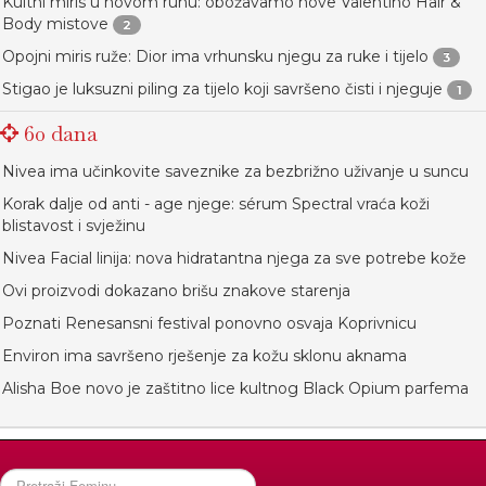
Kultni miris u novom ruhu: obožavamo nove Valentino Hair &
Body mistove
2
Opojni miris ruže: Dior ima vrhunsku njegu za ruke i tijelo
3
Stigao je luksuzni piling za tijelo koji savršeno čisti i njeguje
1
60 dana
Nivea ima učinkovite saveznike za bezbrižno uživanje u suncu
Korak dalje od anti - age njege: sérum Spectral vraća koži
blistavost i svježinu
Nivea Facial linija: nova hidratantna njega za sve potrebe kože
Ovi proizvodi dokazano brišu znakove starenja
Poznati Renesansni festival ponovno osvaja Koprivnicu
Environ ima savršeno rješenje za kožu sklonu aknama
Alisha Boe novo je zaštitno lice kultnog Black Opium parfema