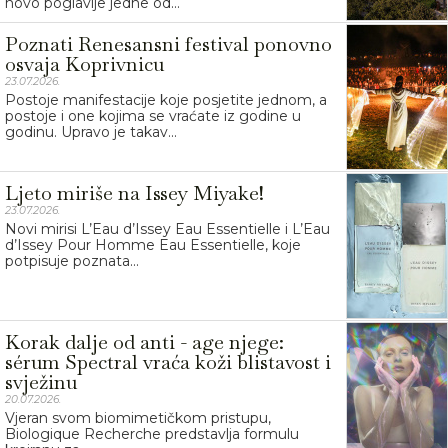
novo poglavlje jedne od...
Poznati Renesansni festival ponovno
osvaja Koprivnicu
23.07.2026.
Postoje manifestacije koje posjetite jednom, a
postoje i one kojima se vraćate iz godine u
godinu. Upravo je takav...
Ljeto miriše na Issey Miyake!
23.07.2026.
Novi mirisi L’Eau d’Issey Eau Essentielle i L’Eau
d’Issey Pour Homme Eau Essentielle, koje
potpisuje poznata...
Korak dalje od anti - age njege:
sérum Spectral vraća koži blistavost i
svježinu
20.07.2026.
Vjeran svom biomimetičkom pristupu,
Biologique Recherche predstavlja formulu