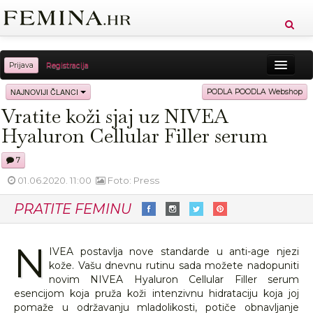
Prijava
Registracija
Sreća
Ljepota
Zdravlje
Vitkost
NAJNOVIJI ČLANCI
PODLA POODLA Webshop
Vratite koži sjaj uz NIVEA
Moda
Ljubav
Relax
Putovanja
Recepti
Hyaluron Cellular Filler serum
Proizvodi
Knjige
Cool
7
01.06.2020. 11:00
Foto: Press
PRATITE FEMINU
N
IVEA postavlja nove standarde u anti-age njezi
kože. Vašu dnevnu rutinu sada možete nadopuniti
novim NIVEA Hyaluron Cellular Filler serum
esencijom koja pruža koži intenzivnu hidrataciju koja joj
pomaže u održavanju mladolikosti, potiče obnavljanje