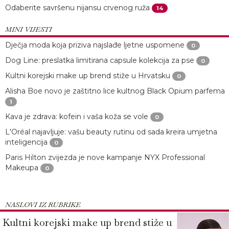
Odaberite savršenu nijansu crvenog ruža
14
MINI VIJESTI
Dječja moda koja priziva najslađe ljetne uspomene
0
Dog Line: preslatka limitirana capsule kolekcija za pse
0
Kultni korejski make up brend stiže u Hrvatsku
0
Alisha Boe novo je zaštitno lice kultnog Black Opium parfema
1
Kava je zdrava: kofein i vaša koža se vole
0
L'Oréal najavljuje: vašu beauty rutinu od sada kreira umjetna
inteligencija
0
Paris Hilton zvijezda je nove kampanje NYX Professional
Makeupa
0
NASLOVI IZ RUBRIKE
Kultni korejski make up brend stiže u