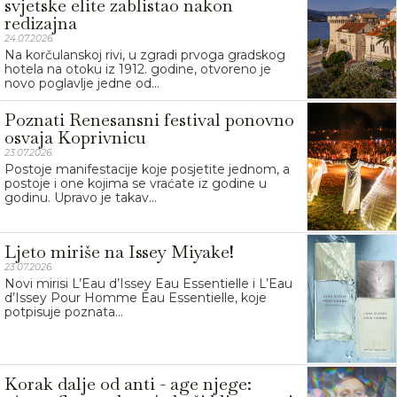
svjetske elite zablistao nakon
redizajna
24.07.2026.
Na korčulanskoj rivi, u zgradi prvoga gradskog
hotela na otoku iz 1912. godine, otvoreno je
novo poglavlje jedne od...
Poznati Renesansni festival ponovno
osvaja Koprivnicu
23.07.2026.
Postoje manifestacije koje posjetite jednom, a
postoje i one kojima se vraćate iz godine u
godinu. Upravo je takav...
Ljeto miriše na Issey Miyake!
23.07.2026.
Novi mirisi L’Eau d’Issey Eau Essentielle i L’Eau
d’Issey Pour Homme Eau Essentielle, koje
potpisuje poznata...
Korak dalje od anti - age njege: