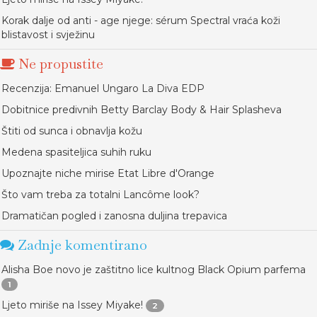
Korak dalje od anti - age njege: sérum Spectral vraća koži
blistavost i svježinu
Ne propustite
Recenzija: Emanuel Ungaro La Diva EDP
Dobitnice predivnih Betty Barclay Body & Hair Splasheva
Štiti od sunca i obnavlja kožu
Medena spasiteljica suhih ruku
Upoznajte niche mirise Etat Libre d'Orange
Što vam treba za totalni Lancôme look?
Dramatičan pogled i zanosna duljina trepavica
Zadnje komentirano
Alisha Boe novo je zaštitno lice kultnog Black Opium parfema
1
Ljeto miriše na Issey Miyake!
2