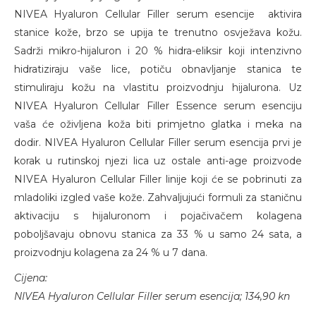
NIVEA Hyaluron Cellular Filler serum esencije aktivira
stanice kože, brzo se upija te trenutno osvježava kožu.
Sadrži mikro-hijaluron i 20 % hidra-eliksir koji intenzivno
hidratiziraju vaše lice, potiču obnavljanje stanica te
stimuliraju kožu na vlastitu proizvodnju hijalurona. Uz
NIVEA Hyaluron Cellular Filler Essence serum esenciju
vaša će oživljena koža biti primjetno glatka i meka na
dodir. NIVEA Hyaluron Cellular Filler serum esencija prvi je
korak u rutinskoj njezi lica uz ostale anti-age proizvode
NIVEA Hyaluron Cellular Filler linije koji će se pobrinuti za
mladoliki izgled vaše kože. Zahvaljujući formuli za staničnu
aktivaciju s hijaluronom i pojačivačem kolagena
poboljšavaju obnovu stanica za 33 % u samo 24 sata, a
proizvodnju kolagena za 24 % u 7 dana.
Cijena:
NIVEA Hyaluron Cellular Filler serum esencija; 134,90 kn