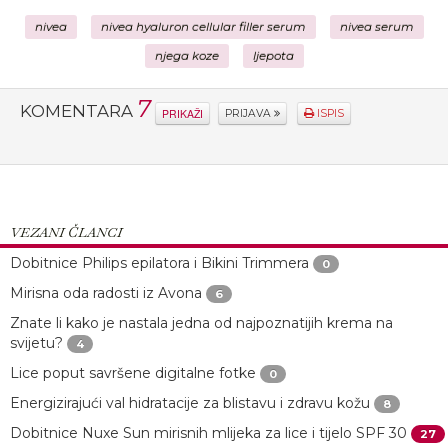
nivea
nivea hyaluron cellular filler serum
nivea serum
njega koze
ljepota
7
KOMENTARA
PRIKAŽI
PRIJAVA
ISPIS
VEZANI ČLANCI
Dobitnice Philips epilatora i Bikini Trimmera
0
Mirisna oda radosti iz Avona
6
Znate li kako je nastala jedna od najpoznatijih krema na
svijetu?
4
Lice poput savršene digitalne fotke
0
Energizirajući val hidratacije za blistavu i zdravu kožu
8
Dobitnice Nuxe Sun mirisnih mlijeka za lice i tijelo SPF 30
27