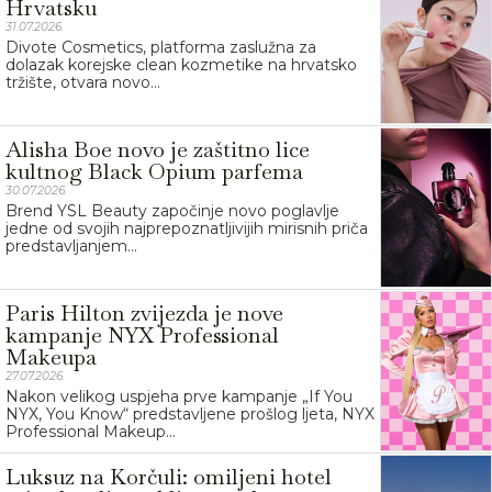
Hrvatsku
31.07.2026.
Divote Cosmetics, platforma zaslužna za
dolazak korejske clean kozmetike na hrvatsko
tržište, otvara novo...
Alisha Boe novo je zaštitno lice
kultnog Black Opium parfema
30.07.2026.
Brend YSL Beauty započinje novo poglavlje
jedne od svojih najprepoznatljivijih mirisnih priča
predstavljanjem...
Paris Hilton zvijezda je nove
kampanje NYX Professional
Makeupa
27.07.2026.
Nakon velikog uspjeha prve kampanje „If You
NYX, You Know“ predstavljene prošlog ljeta, NYX
Professional Makeup...
Luksuz na Korčuli: omiljeni hotel