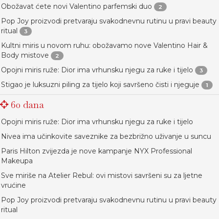
Obožavat ćete novi Valentino parfemski duo
2
Pop Joy proizvodi pretvaraju svakodnevnu rutinu u pravi beauty
ritual
3
Kultni miris u novom ruhu: obožavamo nove Valentino Hair &
Body mistove
2
Opojni miris ruže: Dior ima vrhunsku njegu za ruke i tijelo
3
Stigao je luksuzni piling za tijelo koji savršeno čisti i njeguje
1
60 dana
Opojni miris ruže: Dior ima vrhunsku njegu za ruke i tijelo
Nivea ima učinkovite saveznike za bezbrižno uživanje u suncu
Paris Hilton zvijezda je nove kampanje NYX Professional
Makeupa
Sve miriše na Atelier Rebul: ovi mistovi savršeni su za ljetne
vrućine
Pop Joy proizvodi pretvaraju svakodnevnu rutinu u pravi beauty
ritual