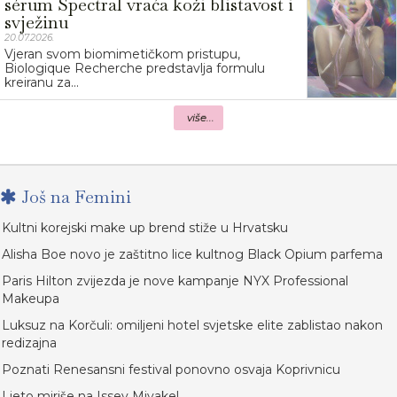
sérum Spectral vraća koži blistavost i
svježinu
20.07.2026.
Vjeran svom biomimetičkom pristupu,
Biologique Recherche predstavlja formulu
kreiranu za...
više...
Još na Femini
Kultni korejski make up brend stiže u Hrvatsku
Alisha Boe novo je zaštitno lice kultnog Black Opium parfema
Paris Hilton zvijezda je nove kampanje NYX Professional
Makeupa
Luksuz na Korčuli: omiljeni hotel svjetske elite zablistao nakon
redizajna
Poznati Renesansni festival ponovno osvaja Koprivnicu
Ljeto miriše na Issey Miyake!