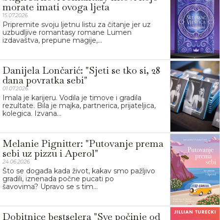
morate imati ovoga ljeta
15.07.2026.
Pripremite svoju ljetnu listu za čitanje jer uz
uzbudljive romantasy romane Lumen
izdavaštva, prepune magije,...
Danijela Lončarić: "Sjeti se tko si, 28
dana povratka sebi"
01.07.2026.
Imala je karijeru. Vodila je timove i gradila
rezultate. Bila je majka, partnerica, prijateljica,
kolegica. Izvana...
Melanie Pignitter: "Putovanje prema
sebi uz pizzu i Aperol"
24.06.2026.
Što se događa kada život, kakav smo pažljivo
gradili, iznenada počne pucati po
šavovima? Upravo se s tim...
Dobitnice bestselera "Sve počinje od