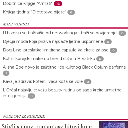
Dobitnice knjige "Armati"
13
Knjiga tjedna: "Djetetovo dijete"
6
MINI VIJESTI
U biznisu se traži više od networkinga - traži se povjerenje!
0
Dječja moda koja priziva najslađe ljetne uspomene
0
Dog Line: preslatka limitirana capsule kolekcija za pse
0
Kultni korejski make up brend stiže u Hrvatsku
0
Alisha Boe novo je zaštitno lice kultnog Black Opium parfema
1
Kava je zdrava: kofein i vaša koža se vole
0
L'Oréal najavljuje: vašu beauty rutinu od sada kreira umjetna
inteligencija
0
NASLOVI IZ RUBRIKE
Stigli su novi romantasy hitovi koje