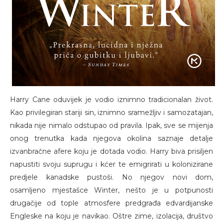
Harry Cane oduvijek je vodio iznimno tradicionalan život.
Kao privilegiran stariji sin, iznimno sramežljiv i samozatajan,
nikada nije nimalo odstupao od pravila. Ipak, sve se mijenja
onog trenutka kada njegova okolina saznaje detalje
izvanbračne afere koju je dotada vodio. Harry biva prisiljen
napustiti svoju suprugu i kćer te emigrirati u kolonizirane
predjele kanadske pustoši. No njegov novi dom,
osamljeno mjestašce Winter, nešto je u potpunosti
drugačije od tople atmosfere predgrađa edvardijanske
Engleske na koju je navikao. Oštre zime, izolacija, društvo