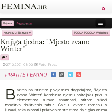
Prijava
Registracija
Sreća
Ljepota
Zdravlje
Vitkost
NAJNOVIJI ČLANCI
PODLA POODLA Webshop
Knjiga tjedna: "Mjesto zvano
Moda
Ljubav
Relax
Putovanja
Recepti
Winter"
Proizvodi
Knjige
Cool
3
27.10.2021. 08:00
Foto: Press
PRATITE FEMINU
B
aziran na istinitim povijesnim događajima, "Mjesto
zvano Winter" kombinira nježnu obiteljsku priču s
elementima surove stvarnosti, pritom rušeći
mnoštvo društvenih tabua. Gale u ovome romanu o
ljubavi, seksualnosti i prikrivenim strastima daje glas onima