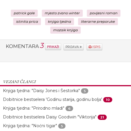
patrick gale
mjesto zvano winter
povijesni roman
istinita prica
knjiga tjedna
literarne preporuke
mozaik knjiga
3
KOMENTARA
PRIKAŽI
PRIJAVA
ISPIS
VEZANI ČLANCI
Knjiga tjedna: "Daisy Jones i Šestorka"
5
Dobitnice bestselera 'Godinu starija, godinu bolja'
10
Knjiga tjedna: "Prirodno mladi"
6
Dobitnice bestselera Daisy Goodwin "Viktorija"
21
Knjiga tjedna: "Noćni tigar"
5