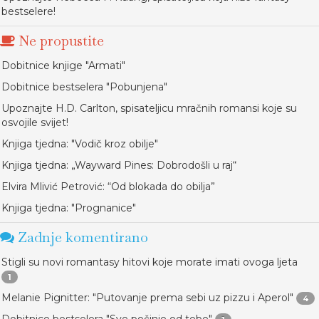
bestselere!
Ne propustite
Dobitnice knjige "Armati"
Dobitnice bestselera "Pobunjena"
Upoznajte H.D. Carlton, spisateljicu mračnih romansi koje su
osvojile svijet!
Knjiga tjedna: "Vodič kroz obilje"
Knjiga tjedna: „Wayward Pines: Dobrodošli u raj“
Elvira Mlivić Petrović: “Od blokada do obilja”
Knjiga tjedna: "Prognanice"
Zadnje komentirano
Stigli su novi romantasy hitovi koje morate imati ovoga ljeta
1
Melanie Pignitter: "Putovanje prema sebi uz pizzu i Aperol"
4
Dobitnice bestselera "Sve počinje od tebe"