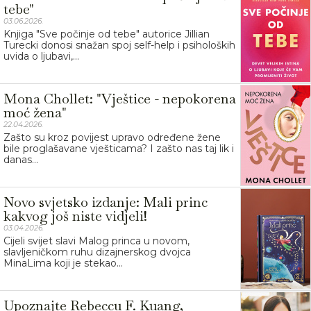
tebe"
03.06.2026.
Knjiga "Sve počinje od tebe" autorice Jillian
Turecki donosi snažan spoj self-help i psiholoških
uvida o ljubavi,...
Mona Chollet: "Vještice - nepokorena
moć žena"
22.04.2026.
Zašto su kroz povijest upravo određene žene
bile proglašavane vješticama? I zašto nas taj lik i
danas...
Novo svjetsko izdanje: Mali princ
kakvog još niste vidjeli!
03.04.2026.
Cijeli svijet slavi Malog princa u novom,
slavljeničkom ruhu dizajnerskog dvojca
MinaLima koji je stekao...
Upoznajte Rebeccu F. Kuang,