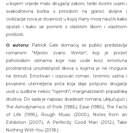
u kojem vrijede malo drugačiji zakoni, teški životni uvjeti i
svakodnevna borba s prirodom na granici divljine i
civilizacije nova je stvarnost u kojoj Harry mora naučiti kako
opstati i kako se pomiriti s vlastitim likom i vlastitom
prošlosti.
O autoru:
Patrick Gale domaćoj se publici predstavlja
romanom "Mjesto zvano Winter", koji je prožet
psihološkim istinama koje nas vode kroz emotivna
prostranstva unutrašnjosti likova o kojima je ne moguće
ne brinuti. Emotivan i izazovan roman. Iznimno važna i
povijesno utemeljena priča koja daje potpuno drugačiji
uvid u sudbine nekoć "nijemih", marginaliziranih pripadnika
društva. Do sada je napisao dvadeset romana, uključujući i
The Aerodynamics of Pork (1985.), Ease (1985.), The Facts
of Life (1995.), Rough Music (2000.), Notes from an
Exhibition (2007.), A Perfectly Good Man (2012.), Take
Nothing With You (2018.).