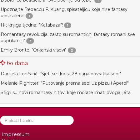
1
Upoznajte Rebeccu F. Kuang, spisateljicu koja niže fantasy
bestselere!
1
Hit knjiga tjedna: "Katabaza"!
1
Romantasy revolucija: zašto su romantični fantasy romani sve
popularniji?
3
Emily Brontë: "Orkanski visovi"
2
60 dana
Danijela Lončarić: "Sjeti se tko si, 28 dana povratka sebi"
Melanie Pignitter: "Putovanje prema sebi uz pizzu i Aperol"
Stigli su novi romantasy hitovi koje morate imati ovoga ljeta
Impressum