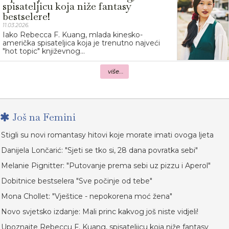
spisateljicu koja niže fantasy
bestselere!
11.03.2026.
Iako Rebecca F. Kuang, mlada kinesko-
američka spisateljica koja je trenutno najveći
"hot topic" književnog...
više...
Još na Femini
Stigli su novi romantasy hitovi koje morate imati ovoga ljeta
Danijela Lončarić: "Sjeti se tko si, 28 dana povratka sebi"
Melanie Pignitter: "Putovanje prema sebi uz pizzu i Aperol"
Dobitnice bestselera "Sve počinje od tebe"
Mona Chollet: "Vještice - nepokorena moć žena"
Novo svjetsko izdanje: Mali princ kakvog još niste vidjeli!
Upoznajte Rebeccu F. Kuang, spisateljicu koja niže fantasy