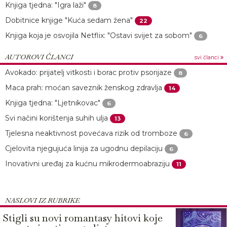
Knjiga tjedna: "Igra laži"
8
Dobitnice knjige "Kuća sedam žena"
22
Knjiga koja je osvojila Netflix: "Ostavi svijet za sobom"
6
AUTOROVI ČLANCI
svi članci
Avokado: prijatelj vitkosti i borac protiv psorijaze
8
Maca prah: moćan saveznik ženskog zdravlja
14
Knjiga tjedna: "Ljetnikovac"
6
Svi načini korištenja suhih ulja
13
Tjelesna neaktivnost povećava rizik od tromboze
6
Cjelovita njegujuća linija za ugodnu depilaciju
6
Inovativni uređaj za kućnu mikrodermoabraziju
11
NASLOVI IZ RUBRIKE
Stigli su novi romantasy hitovi koje