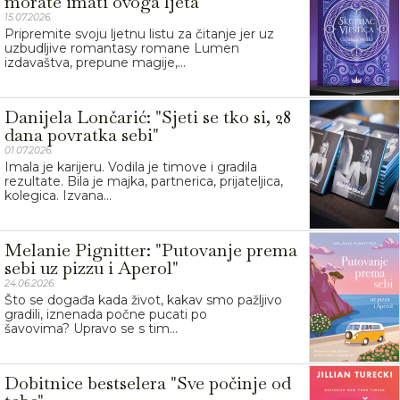
morate imati ovoga ljeta
15.07.2026.
Pripremite svoju ljetnu listu za čitanje jer uz
uzbudljive romantasy romane Lumen
izdavaštva, prepune magije,...
Danijela Lončarić: "Sjeti se tko si, 28
dana povratka sebi"
01.07.2026.
Imala je karijeru. Vodila je timove i gradila
rezultate. Bila je majka, partnerica, prijateljica,
kolegica. Izvana...
Melanie Pignitter: "Putovanje prema
sebi uz pizzu i Aperol"
24.06.2026.
Što se događa kada život, kakav smo pažljivo
gradili, iznenada počne pucati po
šavovima? Upravo se s tim...
Dobitnice bestselera "Sve počinje od