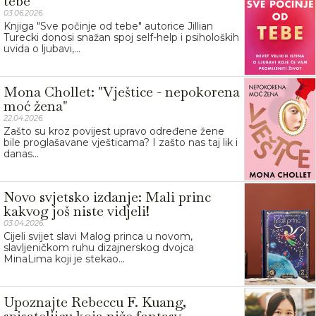
tebe"
03.06.2026.
Knjiga "Sve počinje od tebe" autorice Jillian
Turecki donosi snažan spoj self-help i psiholoških
uvida o ljubavi,...
Mona Chollet: "Vještice - nepokorena
moć žena"
22.04.2026.
Zašto su kroz povijest upravo određene žene
bile proglašavane vješticama? I zašto nas taj lik i
danas...
Novo svjetsko izdanje: Mali princ
kakvog još niste vidjeli!
03.04.2026.
Cijeli svijet slavi Malog princa u novom,
slavljeničkom ruhu dizajnerskog dvojca
MinaLima koji je stekao...
Upoznajte Rebeccu F. Kuang,