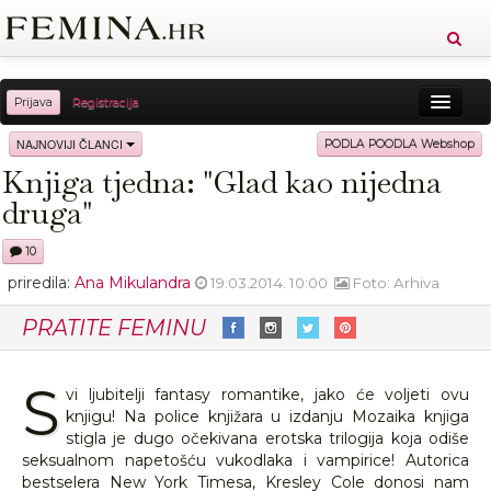
Prijava
Registracija
Sreća
Ljepota
Zdravlje
Vitkost
NAJNOVIJI ČLANCI
PODLA POODLA Webshop
Knjiga tjedna: "Glad kao nijedna
Moda
Ljubav
Relax
Putovanja
Recepti
druga"
Proizvodi
Knjige
Cool
10
priredila:
Ana Mikulandra
19.03.2014. 10:00
Foto: Arhiva
PRATITE FEMINU
S
vi ljubitelji fantasy romantike, jako će voljeti ovu
knjigu! Na police knjižara u izdanju Mozaika knjiga
stigla je dugo očekivana erotska trilogija koja odiše
seksualnom napetošću vukodlaka i vampirice! Autorica
bestselera New York Timesa, Kresley Cole donosi nam