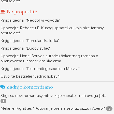
bestselere!
Ne propustite
Knjiga tjedna: "Neodoljivi vojvoda"
Upoznajte Rebeccu F. Kuang, spisateljicu koja niže fantasy
bestselere!
Knjiga tjedna: "Porculanska lutka"
Knjiga tjedna: "Dudov svilac"
Upoznajte Lionel Shriver, autoricu šokantnog romana o
pucnjavama u američkim školama
Knjiga tjedna: "Plemeniti gospodin u Moskvi"
Osvojite bestseler "Jedino ljubav"!
Zadnje komentirano
Stigli su novi romantasy hitovi koje morate imati ovoga ljeta
1
Melanie Pignitter: "Putovanje prema sebi uz pizzu i Aperol"
4