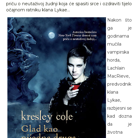
priču o neutaživoj žudnji koja će spasiti srce i ozdraviti tijelo
očajnom ratniku klana Lykae...
Nakon što
ga je
godinama
mučila
vampirska
horda,
Lachlain
MacRieve,
predvodnik
klana
Lykae,
razbjesni se
kad dozna
da je
životna