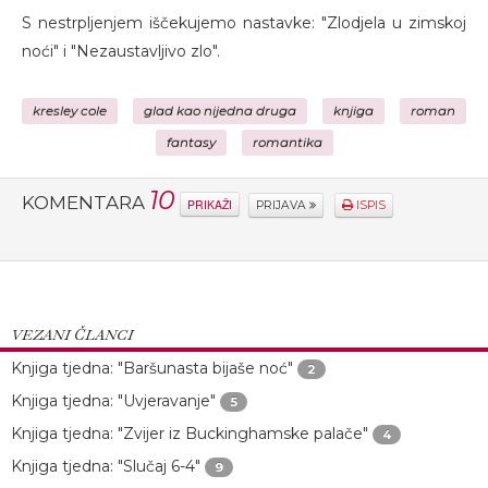
S nestrpljenjem iščekujemo nastavke: "Zlodjela u zimskoj
noći" i "Nezaustavljivo zlo".
kresley cole
glad kao nijedna druga
knjiga
roman
fantasy
romantika
10
KOMENTARA
PRIKAŽI
PRIJAVA
ISPIS
VEZANI ČLANCI
Knjiga tjedna: "Baršunasta bijaše noć"
2
Knjiga tjedna: "Uvjeravanje"
5
Knjiga tjedna: "Zvijer iz Buckinghamske palače"
4
Knjiga tjedna: "Slučaj 6-4"
9