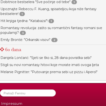
Dobitnice bestselera "Sve počinje od tebe"
1
Upoznajte Rebeccu F. Kuang, spisateljicu koja niže fantasy
bestselere!
1
Hit knjiga tjedna: "Katabaza"!
1
Romantasy revolucija: zašto su romantični fantasy romani sve
popularniji?
3
Emily Brontë: "Orkanski visovi"
2
60 dana
Danijela Lončarić: "Sjeti se tko si, 28 dana povratka sebi"
Stigli su novi romantasy hitovi koje morate imati ovoga ljeta
Melanie Pignitter: "Putovanje prema sebi uz pizzu i Aperol"
Impressum