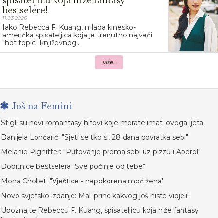
spisateljicu koja niže fantasy
bestselere!
11.03.2026.
Iako Rebecca F. Kuang, mlada kinesko-
američka spisateljica koja je trenutno najveći
"hot topic" književnog...
više...
Još na Femini
Stigli su novi romantasy hitovi koje morate imati ovoga ljeta
Danijela Lončarić: "Sjeti se tko si, 28 dana povratka sebi"
Melanie Pignitter: "Putovanje prema sebi uz pizzu i Aperol"
Dobitnice bestselera "Sve počinje od tebe"
Mona Chollet: "Vještice - nepokorena moć žena"
Novo svjetsko izdanje: Mali princ kakvog još niste vidjeli!
Upoznajte Rebeccu F. Kuang, spisateljicu koja niže fantasy