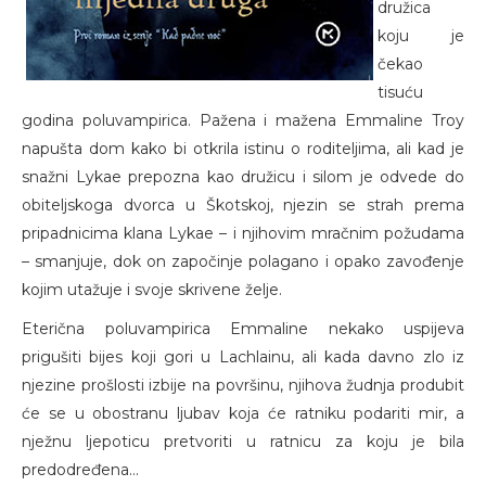
družica
koju je
čekao
tisuću
godina poluvampirica. Pažena i mažena Emmaline Troy
napušta dom kako bi otkrila istinu o roditeljima, ali kad je
snažni Lykae prepozna kao družicu i silom je odvede do
obiteljskoga dvorca u Škotskoj, njezin se strah prema
pripadnicima klana Lykae – i njihovim mračnim požudama
– smanjuje, dok on započinje polagano i opako zavođenje
kojim utažuje i svoje skrivene želje.
Eterična poluvampirica Emmaline nekako uspijeva
prigušiti bijes koji gori u Lachlainu, ali kada davno zlo iz
njezine prošlosti izbije na površinu, njihova žudnja produbit
će se u obostranu ljubav koja će ratniku podariti mir, a
nježnu ljepoticu pretvoriti u ratnicu za koju je bila
predodređena...